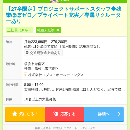
【27卒限定】プロジェクトサポートスタッフ◆残
業ほぼゼロ／プライベート充実／専属リクルータ
ーあり
正社員（新卒）
職種未経験OK
月給223,690円～279,200円
給与
残業代1分単位で支給 【試用期間】試用期間なし
交通費別途支給あり
横浜市港南区
勤務地
神奈川県横浜市港南区
株式会社コプロ・ホールディングス
8:00～17:00
勤務時間
実働時間：8時間/日 休憩1時間 残業はほとんどなく、定時で帰れ
る日が多い働き方です。 毎日の業務は進捗管理や事務が中心な
ので、 「今日やるべき仕事」が終われば、自然と区切りをつけ
10名以上の大量募集
特徴
やすいのが特長。 突発的な対応も少なく、無理をさせない働き
方を大切にしています。
気になる！
応募する
詳細へ
掲載元企業名
株式会社コプロ・ホールディングス