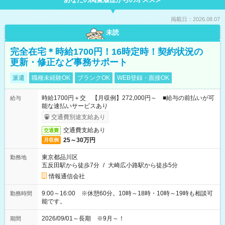
掲載日：2026.08.07
未読
完全在宅＊時給1700円！16時定時！契約状況の
更新・修正など事務サポート
派遣
職種未経験OK
ブランクOK
WEB登録・面接OK
時給1700円＋交 【月収例】272,000円～ ■給与の前払いが可
給与
能な速払いサービスあり
交通費別途支給あり
交通費支給あり
交通費
25～30万円
月収例
東京都品川区
勤務地
五反田駅から徒歩7分
/
大崎広小路駅から徒歩5分
情報通信会社
9:00～16:00 ※休憩60分。10時～18時・10時～19時も相談可
勤務時間
能です。
2026/09/01～長期 ※9月～！
期間