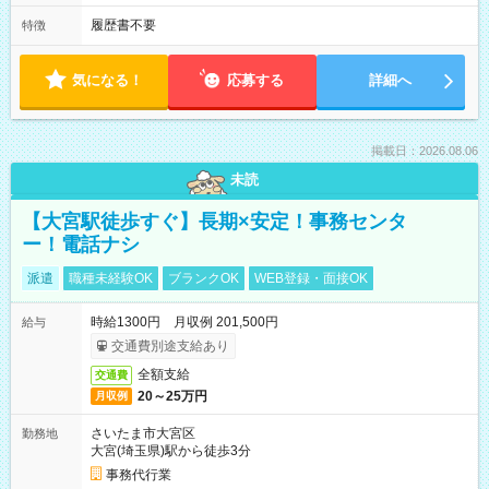
履歴書不要
特徴
気になる！
応募する
詳細へ
掲載日：2026.08.06
未読
【大宮駅徒歩すぐ】長期×安定！事務センタ
ー！電話ナシ
派遣
職種未経験OK
ブランクOK
WEB登録・面接OK
時給1300円 月収例 201,500円
給与
交通費別途支給あり
全額支給
交通費
20～25万円
月収例
さいたま市大宮区
勤務地
大宮(埼玉県)駅から徒歩3分
事務代行業