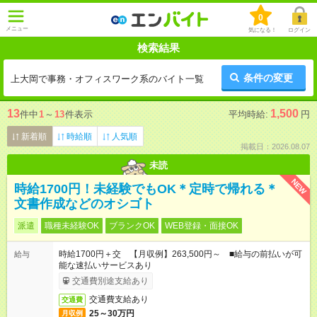
0
メニュー
気になる！
ログイン
検索結果
条件の変更
上大岡で事務・オフィスワーク系のバイト一覧
13
1,500
件中
1
～
13
件表示
平均時給:
円
新着順
時給順
人気順
掲載日：2026.08.07
未読
NEW
時給1700円！未経験でもOK＊定時で帰れる＊
文書作成などのオシゴト
派遣
職種未経験OK
ブランクOK
WEB登録・面接OK
時給1700円＋交 【月収例】263,500円～ ■給与の前払いが可
給与
能な速払いサービスあり
交通費別途支給あり
交通費支給あり
交通費
25～30万円
月収例