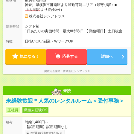
横浜市港南区
勤務地
神奈川県横浜市港南区より通勤可能エリア（最寄り駅：■
上大岡駅
より徒歩5分）
株式会社シンアトラス
シフト制
勤務時間
1日あたりの実働時間：最大8時間/日 【 勤務曜日】 土日祝含む
シフト制 【 勤務時間 】 ・ 9：30～20：00 の間でシフト制（休
憩１h） ※残業はほとんどありません
日払いOK / 副業・WワークOK
特徴
気になる！
応募する
詳細へ
掲載元企業名
株式会社シンアトラス
未読
未経験歓迎＊人気のレンタルルーム＜受付事務＞
正社員
職種未経験OK
時給1,400円～
給与
【試用期間】試用期間なし
交通費別途支給あり