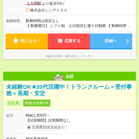
上大岡駅
より徒歩5分）
株式会社シンアトラス
勤務時間は指定なし
勤務時間
【 勤務曜日】 シフト制 土日祝含む週５日勤務 【 勤務時間 】
・ 9：00～20：00（実働8h／休憩１h） ※残業ほとんどありま
せん（残業代支給）
気になる！
応募する
詳細へ
掲載元企業名
株式会社シンアトラス
未読
未経験OK★20代活躍中！トランクルーム＜受付事
務＞長期・安定
正社員
職種未経験OK
時給1,400円～
給与
【試用期間】試用期間なし
交通費別途支給あり