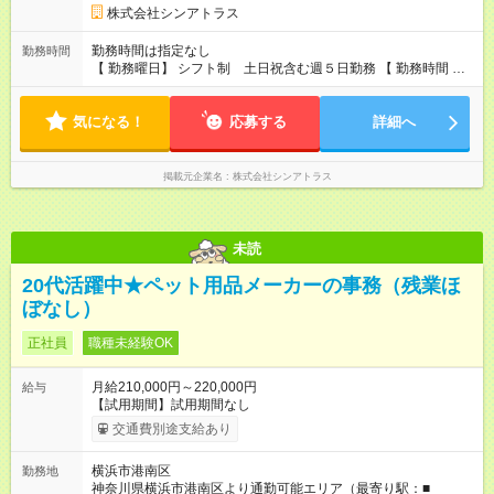
株式会社シンアトラス
勤務時間は指定なし
勤務時間
【 勤務曜日】 シフト制 土日祝含む週５日勤務 【 勤務時間 】
・ 9：00～20：00（実働8h／休憩１h） ※残業ほとんどありま
せん（残業代支給）
気になる！
応募する
詳細へ
掲載元企業名
株式会社シンアトラス
未読
20代活躍中★ペット用品メーカーの事務（残業ほ
ぼなし）
正社員
職種未経験OK
月給210,000円～220,000円
給与
【試用期間】試用期間なし
交通費別途支給あり
横浜市港南区
勤務地
神奈川県横浜市港南区より通勤可能エリア（最寄り駅：■