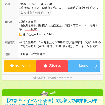
月給231,000円～350,000円
給与
上記額にはみなし残業代を含みます。※超過分は全額支給いたし
ます。 みなし残業代 24,000円 ～ 37,000円／月 みなし残業時
交通費別途支給あり
間 15時間／月 【給与】 月給： 大卒・院卒 ：243，000
円（固定残業代 26，000円） 短大・専門・高専卒：231，000円
横浜市港南区
勤務地
（固定残業代 24，000円） 賞与：年２回 （業績連動型） 昇
神奈川県神奈川県横浜市港南区上大岡西１丁目６－１（最寄り
給：年２回（3月、9月) 試用期間：6ヶ月 ※上記額にはみなし残
駅：
上大岡駅
）
業代（月15時間分）が含まれた 金額になります。超過分は追加
で全額支給。 【頑張りを給与・キャリアに還元します】 年に2
株式会社At Human Vision
回⼈事評価があり等級が決まります。 等級に合わせた給与設定
のため、若い内からでも頑張り次第で給与アップが叶います。
平均労働時間：1ヶ月あたり160時間 ◎実働8時間・休憩1時間 ◎
勤務時間
⼀般職（20～31万円）→リーダー（⽉給26～36万円） →係⻑
平均残業時間（4.3時間/月） ◎勤務時間は、クライアント先に
（⽉給34～45万円）→課⻑（⽉給36～48万円）→部⻑（⽉給40
より異なります。 ※＜シフト例＞ 10:00～19:00／11:00～
～58万円） 【試用期間】試用期間あり 試用期間の長さ：6ヶ月
20:00 平均労働時間：1ヶ月あたり160時間 ◎実働8時間・休憩1
10名以上の大量募集
特徴
※ 雇用形態と給与に、本採用時と異なる部分があります。 雇用
時間 ◎平均残業時間（4.3時間/月） ◎勤務時間は、クライアント
形態：本採用時と同じです。 給与：月給 224,000円 ～ 330,000
先に より異なります。 ※＜シフト例＞ 10:00～19:00／11:00
円 上記額にはみなし残業代を含みます。※超過分は全額支給い
～20:00
気になる！
応募する
詳細へ
たします。 みなし残業代 24,000円 ～ 34,000円／月 みなし残業
時間 15時間／月
掲載元企業名
株式会社At Human Vision
未読
【27新卒・イベント企画】3期増収で事業拡大/年