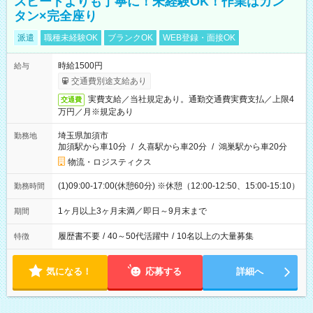
スピードよりも丁寧に！未経験OK！作業はカン
タン×完全座り
派遣
職種未経験OK
ブランクOK
WEB登録・面接OK
時給1500円
給与
交通費別途支給あり
実費支給／当社規定あり。通勤交通費実費支払／上限4
交通費
万円／月※規定あり
埼玉県加須市
勤務地
加須駅から車10分
/
久喜駅から車20分
/
鴻巣駅から車20分
物流・ロジスティクス
(1)09:00-17:00(休憩60分) ※休憩（12:00-12:50、15:00-15:10）
勤務時間
1ヶ月以上3ヶ月未満／即日～9月末まで
期間
履歴書不要
/
40～50代活躍中
/
10名以上の大量募集
特徴
気になる！
応募する
詳細へ