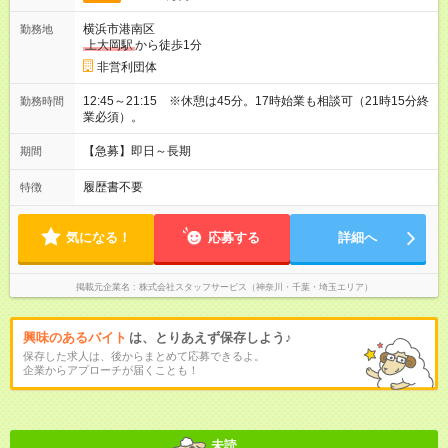
横浜市港南区
勤務地
上大岡駅
から徒歩1分
非営利団体
12:45～21:15 ※休憩は45分。17時始業も相談可（21時15分終
勤務時間
業必須）。
【急募】即日～長期
期間
履歴書不要
特徴
気になる！
応募する
詳細へ
掲載元企業名
株式会社スタッフサービス（神奈川・千葉・埼玉エリア）
興味のあるバイト
は、とりあえず保存しよう♪
保存した求人は、後からまとめて応募できるよ。
企業からアプローチが届くことも！
未読