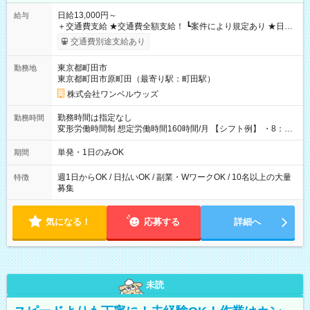
日給13,000円～
給与
＋交通費支給 ★交通費全額支給！ ┗案件により規定あり ★日払
いOK！（規定あり） ┗働いたその日に現金GET♪ お仕事後はコ
交通費別途支給あり
ンビニATMから 日払い分を引き落とせます！ 【試用期間】試
用期間なし
東京都町田市
勤務地
東京都町田市原町田（最寄り駅：町田駅）
株式会社ワンベルウッズ
勤務時間は指定なし
勤務時間
変形労働時間制 想定労働時間160時間/月 【シフト例】 ・8：00
～21：00
単発・1日のみOK
期間
週1日からOK / 日払いOK / 副業・WワークOK / 10名以上の大量
特徴
募集
気になる！
応募する
詳細へ
未読