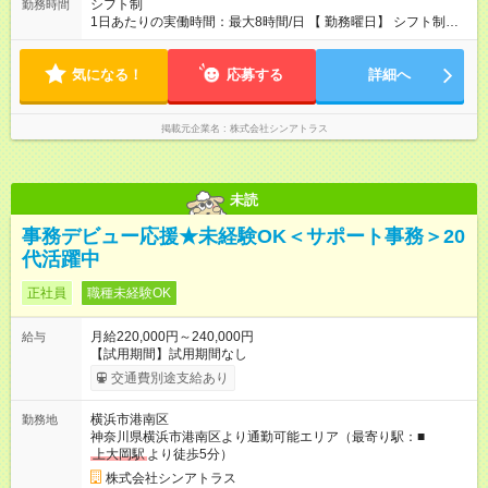
シフト制
勤務時間
1日あたりの実働時間：最大8時間/日 【 勤務曜日】 シフト制
土日祝含む週５日勤務 【 勤務時間 】 ・ 9：00～20：00（実働
8h／休憩１h） ※残業ほとんどありません（残業代支給）
気になる！
応募する
詳細へ
掲載元企業名
株式会社シンアトラス
未読
事務デビュー応援★未経験OK＜サポート事務＞20
代活躍中
正社員
職種未経験OK
月給220,000円～240,000円
給与
【試用期間】試用期間なし
交通費別途支給あり
横浜市港南区
勤務地
神奈川県横浜市港南区より通勤可能エリア（最寄り駅：■
上大岡駅
より徒歩5分）
株式会社シンアトラス