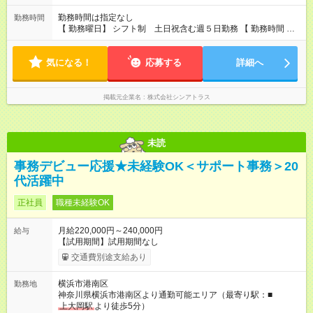
勤務時間は指定なし
勤務時間
【 勤務曜日】 シフト制 土日祝含む週５日勤務 【 勤務時間 】
・ 9：00～20：00（実働8h／休憩１h） ※残業ほとんどありま
せん（残業代支給）
気になる！
応募する
詳細へ
掲載元企業名
株式会社シンアトラス
未読
事務デビュー応援★未経験OK＜サポート事務＞20
代活躍中
正社員
職種未経験OK
月給220,000円～240,000円
給与
【試用期間】試用期間なし
交通費別途支給あり
横浜市港南区
勤務地
神奈川県横浜市港南区より通勤可能エリア（最寄り駅：■
上大岡駅
より徒歩5分）