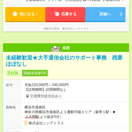
・ 9：00～20：00（実働8h／休憩１h） ※残業ほとんどありま
せん（残業代支給）
気になる！
応募する
詳細へ
掲載元企業名
株式会社シンアトラス
未読
未経験歓迎★大手通信会社のサポート事務 残業
ほぼなし
正社員
職種未経験OK
月給220,000円～240,000円
給与
【試用期間】試用期間なし
交通費別途支給あり
横浜市港南区
勤務地
神奈川県横浜市港南区より通勤可能エリア（最寄り駅：■
上大岡駅
より徒歩5分）
株式会社シンアトラス