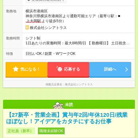
横浜市港南区
勤務地
神奈川県横浜市港南区より通勤可能エリア（最寄り駅：■
上大岡駅
より徒歩5分）
株式会社シンアトラス
シフト制
勤務時間
1日あたりの実働時間：最大8時間/日 【 勤務曜日】 土日祝含む
シフト制 【 勤務時間 】 ・ 9：30～20：00 の間でシフト制（休
憩１h） ※残業はほとんどありません
日払いOK / 副業・WワークOK
特徴
気になる！
応募する
詳細へ
掲載元企業名
株式会社シンアトラス
未読
【27新卒・営業企画】賞与年2回/年休120日/残業
ほぼなし！アイデアをカタチにするお仕事
正社員（新卒）
職種未経験OK