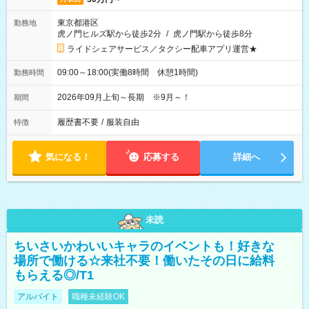
東京都港区
勤務地
虎ノ門ヒルズ駅から徒歩2分
/
虎ノ門駅から徒歩8分
ライドシェアサービス／タクシー配車アプリ運営★
09:00～18:00(実働8時間 休憩1時間)
勤務時間
2026年09月上旬～長期 ※9月～！
期間
履歴書不要
/
服装自由
特徴
気になる！
応募する
詳細へ
未読
ちいさいかわいいキャラのイベントも！好きな
場所で働ける☆来社不要！働いたその日に給料
もらえる◎/T1
アルバイト
職種未経験OK