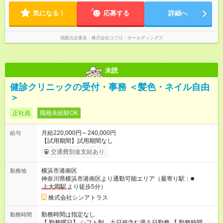
方を大切にしています。
気になる！
応募する
詳細へ
掲載元企業名
株式会社コプロ・ホールディングス
未読
健診クリニックの受付・事務 ＜髪色・ネイル自由
＞
正社員
職種未経験OK
月給220,000円～240,000円
給与
【試用期間】試用期間なし
交通費別途支給あり
横浜市港南区
勤務地
神奈川県横浜市港南区より通勤可能エリア（最寄り駅：■
上大岡駅
より徒歩5分）
株式会社シンアトラス
勤務時間は指定なし
勤務時間
【 勤務曜日】 シフト制 土日祝含む週５日勤務 【 勤務時間 】