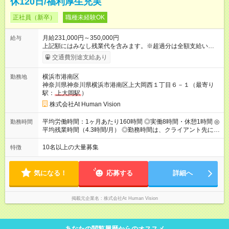
休120日/福利厚生充実
正社員（新卒）
職種未経験OK
月給231,000円～350,000円
給与
上記額にはみなし残業代を含みます。※超過分は全額支給いたし
ます。 みなし残業代 24,000円 ～ 37,000円／月 みなし残業時
交通費別途支給あり
間 15時間／月 【給与】 月給： 大卒・院卒 ：243，000
円（固定残業代 26，000円） 短大・専門・高専卒：231，000円
横浜市港南区
勤務地
（固定残業代 24，000円） 賞与：年２回 （業績連動型） 昇
神奈川県神奈川県横浜市港南区上大岡西１丁目６－１（最寄り
給：年２回（3月、9月) 試用期間：6ヶ月 ※上記額にはみなし残
駅：
上大岡駅
）
業代（月15時間分）が含まれた 金額になります。超過分は追加
で全額支給。 【頑張りを給与・キャリアに還元します】 年に2
株式会社At Human Vision
回⼈事評価があり等級が決まります。 等級に合わせた給与設定
のため、若い内からでも頑張り次第で給与アップが叶います。
平均労働時間：1ヶ月あたり160時間 ◎実働8時間・休憩1時間 ◎
勤務時間
⼀般職（20～31万円）→リーダー（⽉給26～36万円） →係⻑
平均残業時間（4.3時間/月） ◎勤務時間は、クライアント先に
（⽉給34～45万円）→課⻑（⽉給36～48万円）→部⻑（⽉給40
より異なります。 ※＜シフト例＞ 10:00～19:00／11:00～
～58万円） 【試用期間】試用期間あり 試用期間の長さ：6ヶ月
20:00 平均労働時間：1ヶ月あたり160時間 ◎実働8時間・休憩1
10名以上の大量募集
特徴
※ 雇用形態と給与に、本採用時と異なる部分があります。 雇用
時間 ◎平均残業時間（4.3時間/月） ◎勤務時間は、クライアント
形態：本採用時と同じです。 給与：月給 224,000円 ～ 330,000
先に より異なります。 ※＜シフト例＞ 10:00～19:00／11:00
円 上記額にはみなし残業代を含みます。※超過分は全額支給い
～20:00
気になる！
応募する
詳細へ
たします。 みなし残業代 24,000円 ～ 34,000円／月 みなし残業
時間 15時間／月
掲載元企業名
株式会社At Human Vision
あなたの閲覧履歴からのオススメ