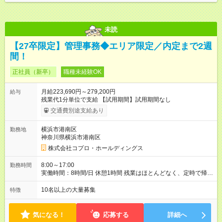
未読
【27卒限定】管理事務◆エリア限定／内定まで2週
間！
正社員（新卒）
職種未経験OK
月給223,690円～279,200円
給与
残業代1分単位で支給 【試用期間】試用期間なし
交通費別途支給あり
横浜市港南区
勤務地
神奈川県横浜市港南区
株式会社コプロ・ホールディングス
8:00～17:00
勤務時間
実働時間：8時間/日 休憩1時間 残業はほとんどなく、定時で帰れ
る日が多い働き方です。 毎日の業務は進捗管理や事務が中心な
ので、 「今日やるべき仕事」が終われば、自然と区切りをつけ
10名以上の大量募集
特徴
やすいのが特長。 突発的な対応も少なく、無理をさせない働き
方を大切にしています。
気になる！
応募する
詳細へ