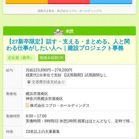
掲載元企業名
株式会社コプロ・ホールディングス
未読
【27新卒限定】話す・支える・まとめる。人と関
わる仕事がしたい人へ｜建設プロジェクト事務
正社員（新卒）
職種未経験OK
月給223,690円～279,200円
給与
残業代1分単位で支給 【試用期間】試用期間なし
交通費別途支給あり
横浜市港南区
勤務地
神奈川県横浜市港南区
株式会社コプロ・ホールディングス
8:00～17:00
勤務時間
実働時間：8時間/日 休憩1時間 残業はほとんどなく、定時で帰れ
る日が多い働き方です。 毎日の業務は進捗管理や事務が中心な
ので、 「今日やるべき仕事」が終われば、自然と区切りをつけ
10名以上の大量募集
特徴
やすいのが特長。 突発的な対応も少なく、無理をさせない働き