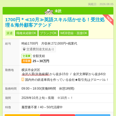
掲載日：2026.08.05
未読
NEW
1700円＊≪10月≫英語スキル活かせる！受注処
理＆海外顧客アテンド
派遣
職種未経験OK
ブランクOK
WEB登録・面接OK
時給1700円 月収例 272,000円+残業代
給与
交通費別途支給あり
全額支給
交通費
25～30万円
月収例
横浜市金沢区
勤務地
金沢八景(京急線)駅
から徒歩15分
/
金沢文庫駅から徒歩6分
国内外の鉄道車両を作っている会社★取引先はグローバル！
09:00～18:00(実働8時間 休憩1時間)
勤務時間
2026年10月上旬～長期 ※10月～！
期間
履歴書不要
/
40～50代活躍中
特徴