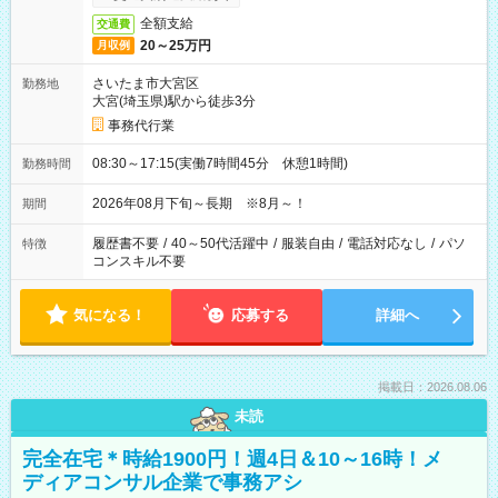
全額支給
交通費
20～25万円
月収例
さいたま市大宮区
勤務地
大宮(埼玉県)駅から徒歩3分
事務代行業
08:30～17:15(実働7時間45分 休憩1時間)
勤務時間
2026年08月下旬～長期 ※8月～！
期間
履歴書不要
/
40～50代活躍中
/
服装自由
/
電話対応なし
/
パソ
特徴
コンスキル不要
気になる！
応募する
詳細へ
掲載日：2026.08.06
未読
完全在宅＊時給1900円！週4日＆10～16時！メ
ディアコンサル企業で事務アシ