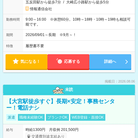
五反田駅から徒歩7分
/
大崎広小路駅から徒歩5分
情報通信会社
9:00～16:00 ※休憩60分。10時～18時・10時～19時も相談可
勤務時間
能です。
2026/09/01～長期 ※9月～！
期間
履歴書不要
特徴
気になる！
応募する
詳細へ
掲載日：2026.08.06
未読
【大宮駅徒歩すぐ】長期×安定！事務センタ
ー！電話ナシ
派遣
職種未経験OK
ブランクOK
WEB登録・面接OK
時給1300円 月収例 201,500円
給与
交通費別途支給あり