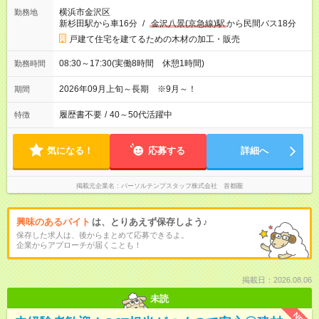
横浜市金沢区
勤務地
新杉田駅から車16分
/
金沢八景(京急線)駅
から民間バス18分
戸建て住宅を建てるための木材の加工・販売
08:30～17:30(実働8時間 休憩1時間)
勤務時間
2026年09月上旬～長期 ※9月～！
期間
履歴書不要
/
40～50代活躍中
特徴
気になる！
応募する
詳細へ
掲載元企業名
パーソルテンプスタッフ株式会社 首都圏
興味のあるバイト
は、とりあえず保存しよう♪
保存した求人は、後からまとめて応募できるよ。
企業からアプローチが届くことも！
掲載日：2026.08.06
未読