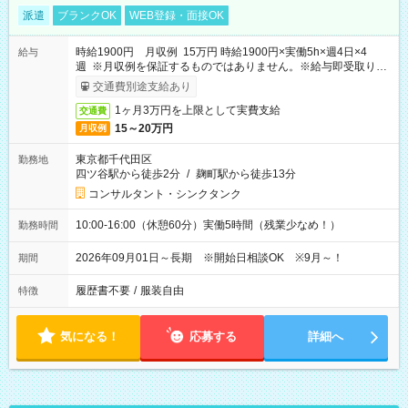
派遣
ブランクOK
WEB登録・面接OK
時給1900円 月収例 15万円 時給1900円×実働5h×週4日×4
給与
週 ※月収例を保証するものではありません。※給与即受取りサ
ービス利用可（利用条件有）
交通費別途支給あり
1ヶ月3万円を上限として実費支給
交通費
15～20万円
月収例
東京都千代田区
勤務地
四ツ谷駅から徒歩2分
/
麹町駅から徒歩13分
コンサルタント・シンクタンク
10:00-16:00（休憩60分）実働5時間（残業少なめ！）
勤務時間
2026年09月01日～長期 ※開始日相談OK ※9月～！
期間
履歴書不要
/
服装自由
特徴
気になる！
応募する
詳細へ