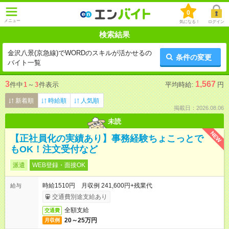
0
メニュー
気になる！
ログイン
検索結果
金沢八景(京急線)でWORDのスキルが活かせるの
条件の変更
バイト一覧
3
1,567
件中
1
～
3
件表示
平均時給:
円
新着順
時給順
人気順
掲載日：2026.08.06
未読
NEW
【正社員化の実績あり】事務経験ちょこっとで
もOK！注文受付など
派遣
WEB登録・面接OK
時給1510円 月収例 241,600円+残業代
給与
交通費別途支給あり
全額支給
交通費
20～25万円
月収例