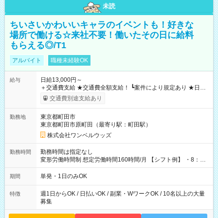
未読
ちいさいかわいいキャラのイベントも！好きな
場所で働ける☆来社不要！働いたその日に給料
もらえる◎/T1
アルバイト
職種未経験OK
日給13,000円～
給与
＋交通費支給 ★交通費全額支給！ ┗案件により規定あり ★日払
いOK！（規定あり） ┗働いたその日に現金GET♪ お仕事後はコ
交通費別途支給あり
ンビニATMから 日払い分を引き落とせます！ 【試用期間】試
用期間なし
東京都町田市
勤務地
東京都町田市原町田（最寄り駅：町田駅）
株式会社ワンベルウッズ
勤務時間は指定なし
勤務時間
変形労働時間制 想定労働時間160時間/月 【シフト例】 ・8：00
～21：00
単発・1日のみOK
期間
週1日からOK / 日払いOK / 副業・WワークOK / 10名以上の大量
特徴
募集