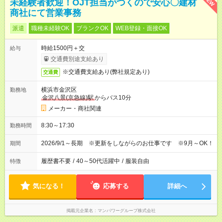
NEW
未経験者歓迎！OJT担当がつくので安心〇建材
商社にて営業事務
派遣
職種未経験OK
ブランクOK
WEB登録・面接OK
時給1500円＋交
給与
交通費別途支給あり
※交通費支給あり(弊社規定あり)
交通費
横浜市金沢区
勤務地
金沢八景(京急線)駅
からバス10分
メーカー・商社関連
8:30～17:30
勤務時間
2026/9/1～長期 ※更新をしながらのお仕事です ※9月～OK！
期間
履歴書不要
/
40～50代活躍中
/
服装自由
特徴
気になる！
応募する
詳細へ
掲載元企業名
マンパワーグループ株式会社