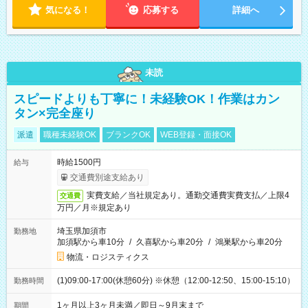
気になる！
応募する
詳細へ
未読
スピードよりも丁寧に！未経験OK！作業はカン
タン×完全座り
派遣
職種未経験OK
ブランクOK
WEB登録・面接OK
時給1500円
給与
交通費別途支給あり
実費支給／当社規定あり。通勤交通費実費支払／上限4
交通費
万円／月※規定あり
埼玉県加須市
勤務地
加須駅から車10分
/
久喜駅から車20分
/
鴻巣駅から車20分
物流・ロジスティクス
(1)09:00-17:00(休憩60分) ※休憩（12:00-12:50、15:00-15:10）
勤務時間
1ヶ月以上3ヶ月未満／即日～9月末まで
期間