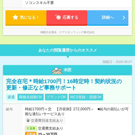
ソコンスキル不要
気になる！
応募する
詳細へ
掲載元企業名
ケアスタッフィング株式会社
あなたの閲覧履歴からのオススメ
掲載日：2026.08.07
未読
完全在宅＊時給1700円！16時定時！契約状況の
更新・修正など事務サポート
派遣
職種未経験OK
ブランクOK
WEB登録・面接OK
時給1700円＋交 【月収例】272,000円～ ■給与の前払いが可
給与
能な速払いサービスあり
交通費別途支給あり
交通費支給あり
交通費
25～30万円
月収例