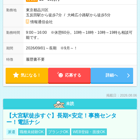
東京都品川区
勤務地
五反田駅から徒歩7分
/
大崎広小路駅から徒歩5分
情報通信会社
9:00～16:00 ※休憩60分。10時～18時・10時～19時も相談可
勤務時間
能です。
2026/09/01～長期 ※9月～！
期間
履歴書不要
特徴
気になる！
応募する
詳細へ
掲載日：2026.08.06
未読
【大宮駅徒歩すぐ】長期×安定！事務センタ
ー！電話ナシ
派遣
職種未経験OK
ブランクOK
WEB登録・面接OK