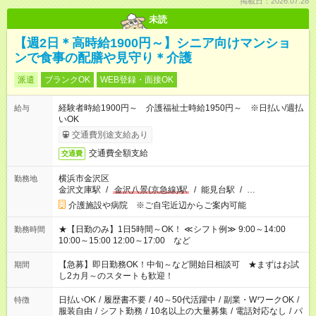
掲載日：2026.07.28
未読
【週2日＊高時給1900円～】シニア向けマンショ
ンで食事の配膳や見守り＊介護
派遣
ブランクOK
WEB登録・面接OK
経験者時給1900円～ 介護福祉士時給1950円～ ※日払い/週払
給与
いOK
交通費別途支給あり
交通費全額支給
交通費
横浜市金沢区
勤務地
金沢文庫駅
/
金沢八景(京急線)駅
/
能見台駅
/
…
介護施設や病院 ※ご自宅近辺からご案内可能
★【日勤のみ】1日5時間～OK！ ≪シフト例≫ 9:00～14:00
勤務時間
10:00～15:00 12:00～17:00 など
【急募】即日勤務OK！中旬～など開始日相談可 ★まずはお試
期間
し2カ月～のスタートも歓迎！
日払いOK
/
履歴書不要
/
40～50代活躍中
/
副業・WワークOK
/
特徴
服装自由
/
シフト勤務
/
10名以上の大量募集
/
電話対応なし
/
パ