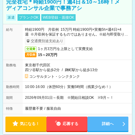
完全在宅＊時給1900円！週4日＆10～16時！メ
ディアコンサル企業で事務アシ
派遣
ブランクOK
WEB登録・面接OK
時給1900円 月収例 15万円 時給1900円×実働5h×週4日×4
給与
週 ※月収例を保証するものではありません。※給与即受取りサ
ービス利用可（利用条件有）
交通費別途支給あり
1ヶ月3万円を上限として実費支給
交通費
15～20万円
月収例
東京都千代田区
勤務地
四ツ谷駅から徒歩2分
/
麹町駅から徒歩13分
コンサルタント・シンクタンク
10:00-16:00（休憩60分）実働5時間（残業少なめ！）
勤務時間
2026年09月01日～長期 ※開始日相談OK ※9月～！
期間
履歴書不要
/
服装自由
特徴
気になる！
応募する
詳細へ