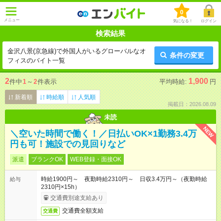
0
メニュー
気になる！
ログイン
検索結果
金沢八景(京急線)で外国人がいるグローバルなオ
条件の変更
フィスのバイト一覧
2
1,900
件中
1
～
2
件表示
平均時給:
円
新着順
時給順
人気順
掲載日：2026.08.09
未読
NEW
＼空いた時間で働く！／日払いOK×1勤務3.4万
円も可！施設での見回りなど
派遣
ブランクOK
WEB登録・面接OK
時給1900円～ 夜勤時給2310円～ 日収3.4万円～（夜勤時給
給与
2310円×15h）
交通費別途支給あり
交通費全額支給
交通費