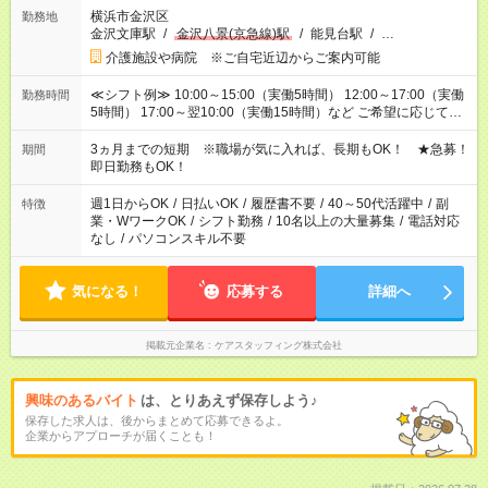
横浜市金沢区
勤務地
金沢文庫駅
/
金沢八景(京急線)駅
/
能見台駅
/
…
介護施設や病院 ※ご自宅近辺からご案内可能
≪シフト例≫ 10:00～15:00（実働5時間） 12:00～17:00（実働
勤務時間
5時間） 17:00～翌10:00（実働15時間）など ご希望に応じて、
働く時間は調整できます！ お気軽に担当へ相談ください！
3ヵ月までの短期 ※職場が気に入れば、長期もOK！ ★急募！
期間
即日勤務もOK！
週1日からOK
/
日払いOK
/
履歴書不要
/
40～50代活躍中
/
副
特徴
業・WワークOK
/
シフト勤務
/
10名以上の大量募集
/
電話対応
なし
/
パソコンスキル不要
気になる！
応募する
詳細へ
掲載元企業名
ケアスタッフィング株式会社
興味のあるバイト
は、とりあえず保存しよう♪
保存した求人は、後からまとめて応募できるよ。
企業からアプローチが届くことも！