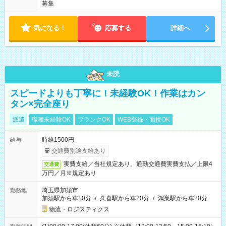
募集
気になる！
応募する
詳細へ
未読
スピードよりも丁寧に！未経験OK！作業はカン
タン×完全座り
派遣
職種未経験OK
ブランクOK
WEB登録・面接OK
時給1500円
給与
交通費別途支給あり
実費支給／当社規定あり。通勤交通費実費支払／上限4
交通費
万円／月※規定あり
埼玉県加須市
勤務地
加須駅から車10分
/
久喜駅から車20分
/
鴻巣駅から車20分
物流・ロジスティクス