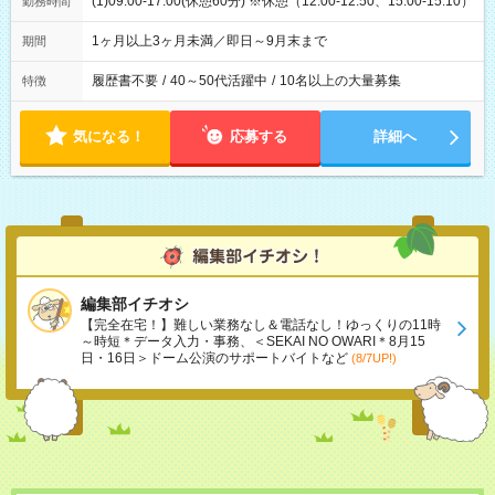
(1)09:00-17:00(休憩60分) ※休憩（12:00-12:50、15:00-15:10）
勤務時間
1ヶ月以上3ヶ月未満／即日～9月末まで
期間
履歴書不要
/
40～50代活躍中
/
10名以上の大量募集
特徴
気になる！
応募する
詳細へ
編集部イチオシ
【完全在宅！】難しい業務なし＆電話なし！ゆっくりの11時
～時短＊データ入力・事務、＜SEKAI NO OWARI＊8月15
日・16日＞ドーム公演のサポートバイトなど
(8/7UP!)