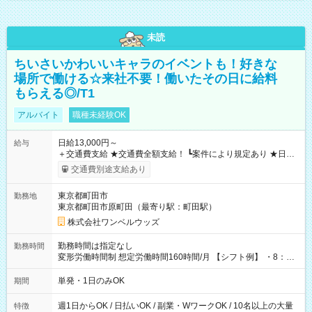
未読
ちいさいかわいいキャラのイベントも！好きな
場所で働ける☆来社不要！働いたその日に給料
もらえる◎/T1
アルバイト
職種未経験OK
日給13,000円～
給与
＋交通費支給 ★交通費全額支給！ ┗案件により規定あり ★日払
いOK！（規定あり） ┗働いたその日に現金GET♪ お仕事後はコ
交通費別途支給あり
ンビニATMから 日払い分を引き落とせます！ 【試用期間】試
用期間なし
東京都町田市
勤務地
東京都町田市原町田（最寄り駅：町田駅）
株式会社ワンベルウッズ
勤務時間は指定なし
勤務時間
変形労働時間制 想定労働時間160時間/月 【シフト例】 ・8：00
～21：00
単発・1日のみOK
期間
週1日からOK / 日払いOK / 副業・WワークOK / 10名以上の大量
特徴