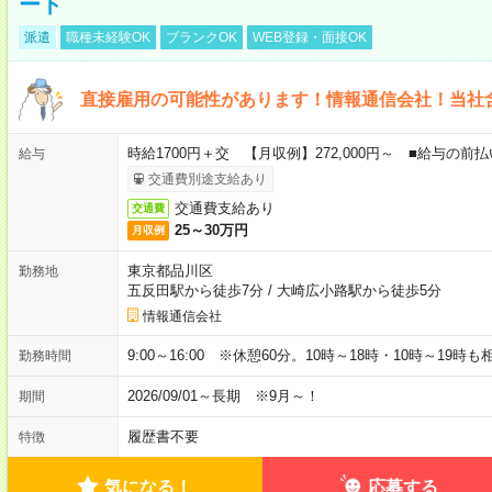
ート
派遣
職種未経験OK
ブランクOK
WEB登録・面接OK
直接雇用の可能性があります！情報通信会社！当社
時給1700円＋交 【月収例】272,000円～ ■給与の
給与
交通費別途支給あり
交通費支給あり
交通費
25～30万円
月収例
東京都品川区
勤務地
五反田駅から徒歩7分
/
大崎広小路駅から徒歩5分
情報通信会社
9:00～16:00 ※休憩60分。10時～18時・10時～19時
勤務時間
2026/09/01～長期 ※9月～！
期間
履歴書不要
特徴
気になる！
応募する