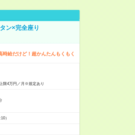
タン×完全座り
高時給だけど！超かんたんもくもく
上限4万円／月※規定あり
分
5:10）