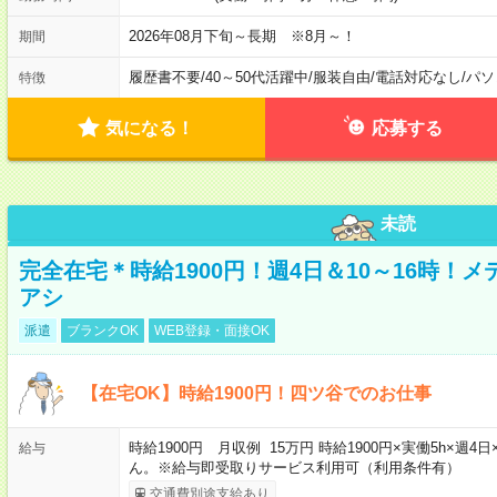
2026年08月下旬～長期 ※8月～！
期間
履歴書不要
/
40～50代活躍中
/
服装自由
/
電話対応なし
/
パソ
特徴
気になる！
応募する
未読
完全在宅＊時給1900円！週4日＆10～16時！
アシ
派遣
ブランクOK
WEB登録・面接OK
【在宅OK】時給1900円！四ツ谷でのお仕事
時給1900円 月収例 15万円 時給1900円×実働5h×
給与
ん。※給与即受取りサービス利用可（利用条件有）
交通費別途支給あり