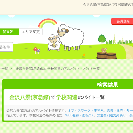
金沢八景(京急線)駅で学校関連
会員登録
エリア変更
関東版
望条件
ト一覧
金沢八景(京急線)駅の学校関連のアルバイト・バイト一覧
検索結果
金沢八景(京急線)
学校関連
で
のバイト一覧
金沢八景(京急線)のアルバイト情報です。
オフィスワーク・事務系
、
営業・販売・サー
揃えています。学校関連の条件の他に、
WEB登録・面接OK
、
交通費別途支給あり
、
英