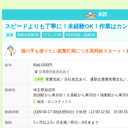
未読
スピードよりも丁寧に！未経験OK！作業はカン
派遣
職種未経験OK
ブランクOK
WEB登録・面接OK
猫の手も借りたい超繁忙期につき高時給スタート！
時給1500円
給与
交通費別途支給あり
実費支給／当社規定あり。通勤交通費実費支払／
交通費
埼玉県加須市
勤務地
加須駅から車10分
/
久喜駅から車20分
/
鴻巣駅から車20
物流・ロジスティクス
(1)09:00-17:00(休憩60分) ※休憩（12:00-12:50、15:00-1
勤務時間
1ヶ月以上3ヶ月未満／即日～9月末まで
期間