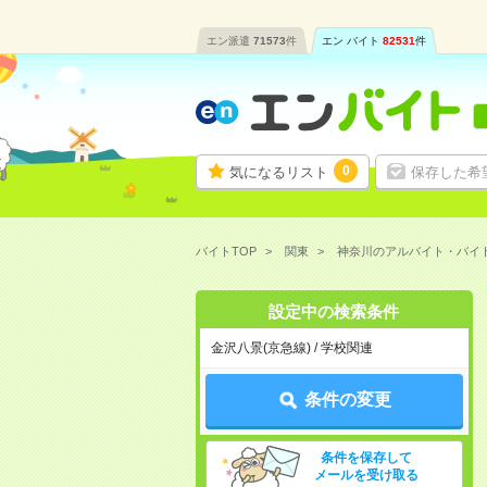
エン派遣
71573
件
エン バイト
82531
件
0
気になるリスト
保存した希
バイトTOP
関東
神奈川のアルバイト・バイ
設定中の検索条件
金沢八景(京急線) / 学校関連
条件の変更
条件を保存して
メールを受け取る