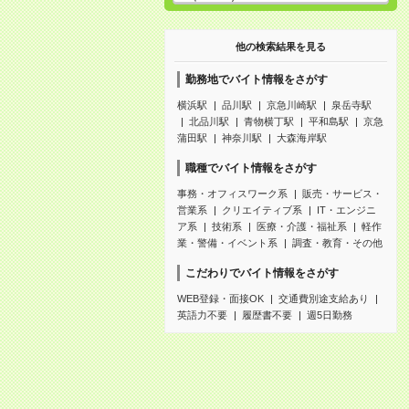
他の検索結果を見る
勤務地でバイト情報をさがす
横浜駅
品川駅
京急川崎駅
泉岳寺駅
北品川駅
青物横丁駅
平和島駅
京急
蒲田駅
神奈川駅
大森海岸駅
職種でバイト情報をさがす
事務・オフィスワーク系
販売・サービス・
営業系
クリエイティブ系
IT・エンジニ
ア系
技術系
医療・介護・福祉系
軽作
業・警備・イベント系
調査・教育・その他
こだわりでバイト情報をさがす
WEB登録・面接OK
交通費別途支給あり
英語力不要
履歴書不要
週5日勤務