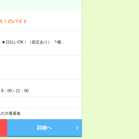
K！のバイト
 ★日払いOK！（規定あり） ┗働…
：00～21：00
以上の大量募集
詳細へ