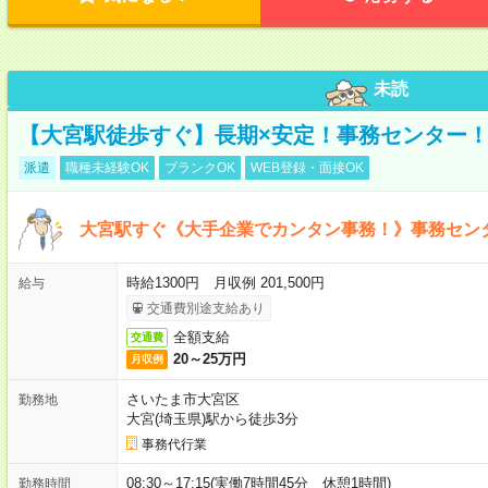
未読
【大宮駅徒歩すぐ】長期×安定！事務センター
派遣
職種未経験OK
ブランクOK
WEB登録・面接OK
大宮駅すぐ《大手企業でカンタン事務！》事務セン
時給1300円 月収例 201,500円
給与
交通費別途支給あり
全額支給
交通費
20～25万円
月収例
さいたま市大宮区
勤務地
大宮(埼玉県)駅から徒歩3分
事務代行業
08:30～17:15(実働7時間45分 休憩1時間)
勤務時間