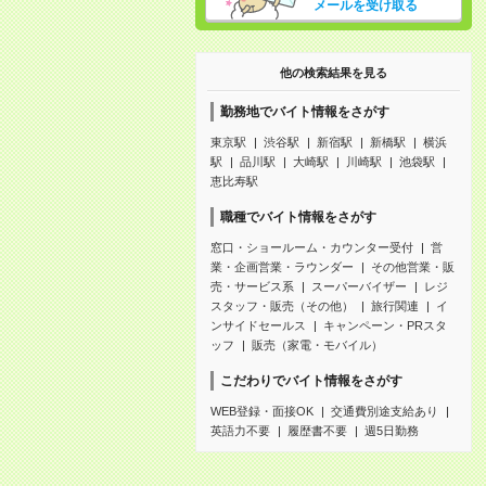
メールを受け取る
他の検索結果を見る
勤務地でバイト情報をさがす
東京駅
渋谷駅
新宿駅
新橋駅
横浜
駅
品川駅
大崎駅
川崎駅
池袋駅
恵比寿駅
職種でバイト情報をさがす
窓口・ショールーム・カウンター受付
営
業・企画営業・ラウンダー
その他営業・販
売・サービス系
スーパーバイザー
レジ
スタッフ・販売（その他）
旅行関連
イ
ンサイドセールス
キャンペーン・PRスタ
ッフ
販売（家電・モバイル）
こだわりでバイト情報をさがす
WEB登録・面接OK
交通費別途支給あり
英語力不要
履歴書不要
週5日勤務