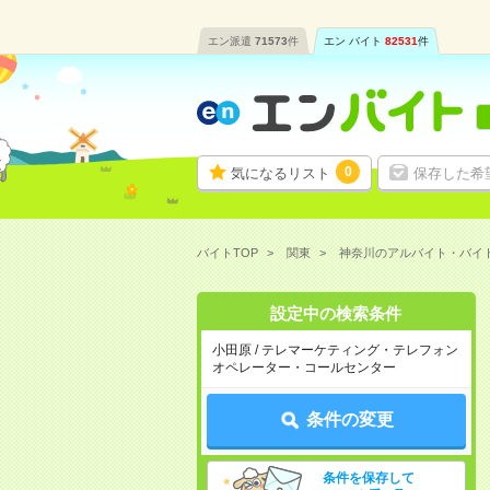
エン派遣
71573
件
エン バイト
82531
件
0
気になるリスト
保存した希
バイトTOP
関東
神奈川のアルバイト・バイ
設定中の検索条件
小田原 / テレマーケティング・テレフォン
オペレーター・コールセンター
条件の変更
条件を保存して