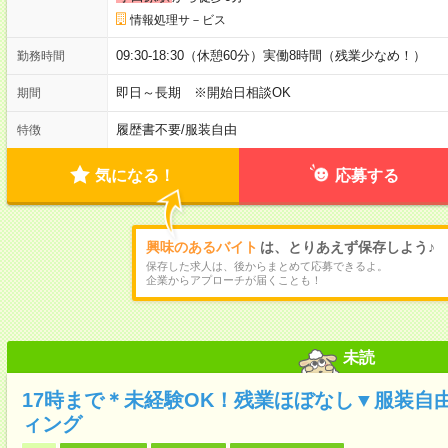
情報処理サ－ビス
09:30-18:30（休憩60分）実働8時間（残業少なめ！）
勤務時間
即日～長期 ※開始日相談OK
期間
履歴書不要
/
服装自由
特徴
気になる！
応募する
興味のあるバイト
は、とりあえず保存しよう♪
保存した求人は、後からまとめて応募できるよ。
企業からアプローチが届くことも！
未読
17時まで＊未経験OK！残業ほぼなし▼服装自
ィング