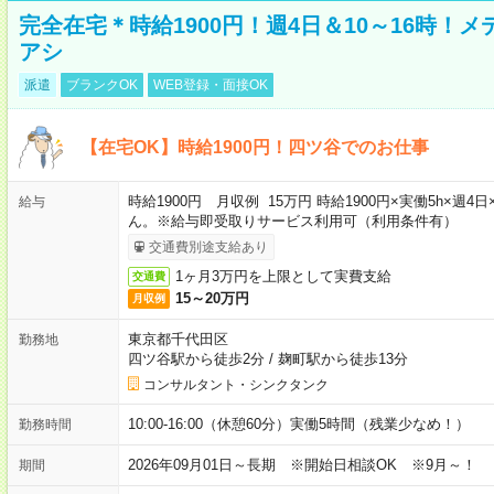
完全在宅＊時給1900円！週4日＆10～16時！
アシ
派遣
ブランクOK
WEB登録・面接OK
【在宅OK】時給1900円！四ツ谷でのお仕事
時給1900円 月収例 15万円 時給1900円×実働5h×
給与
ん。※給与即受取りサービス利用可（利用条件有）
交通費別途支給あり
1ヶ月3万円を上限として実費支給
交通費
15～20万円
月収例
東京都千代田区
勤務地
四ツ谷駅から徒歩2分
/
麹町駅から徒歩13分
コンサルタント・シンクタンク
10:00-16:00（休憩60分）実働5時間（残業少なめ！）
勤務時間
2026年09月01日～長期 ※開始日相談OK ※9月～！
期間