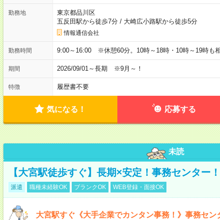
東京都品川区
勤務地
五反田駅から徒歩7分
/
大崎広小路駅から徒歩5分
情報通信会社
9:00～16:00 ※休憩60分。10時～18時・10時～19時
勤務時間
2026/09/01～長期 ※9月～！
期間
履歴書不要
特徴
気になる！
応募する
未読
【大宮駅徒歩すぐ】長期×安定！事務センター
派遣
職種未経験OK
ブランクOK
WEB登録・面接OK
大宮駅すぐ《大手企業でカンタン事務！》事務セン