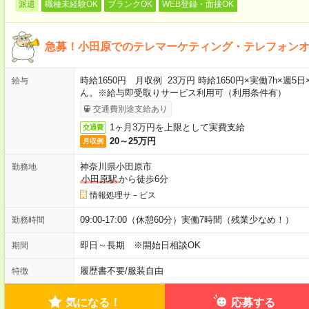
派遣
職種未経験OK
ブランクOK
WEB登録・面接OK
急募！小田原でのテレマーケティング・テレフォン
時給1650円 月収例 23万円 時給1650円×実働7h×
給与
ん。※給与即受取りサービス利用可（利用条件有）
交通費別途支給あり
1ヶ月3万円を上限として実費支給
交通費
20～25万円
月収例
神奈川県小田原市
勤務地
小田原駅
から徒歩6分
情報処理サ－ビス
09:00-17:00（休憩60分）実働7時間（残業少なめ！）
勤務時間
即日～長期 ※開始日相談OK
期間
履歴書不要
/
服装自由
特徴
気になる！
応募する