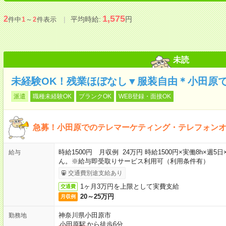
1,575
2
平均時給:
円
件中
1
～
2
件表示
未読
未経験OK！残業ほぼなし▼服装自由＊小田原
派遣
職種未経験OK
ブランクOK
WEB登録・面接OK
急募！小田原でのテレマーケティング・テレフォン
時給1500円 月収例 24万円 時給1500円×実働8h×
給与
ん。※給与即受取りサービス利用可（利用条件有）
交通費別途支給あり
1ヶ月3万円を上限として実費支給
交通費
20～25万円
月収例
神奈川県小田原市
勤務地
小田原駅
から徒歩6分