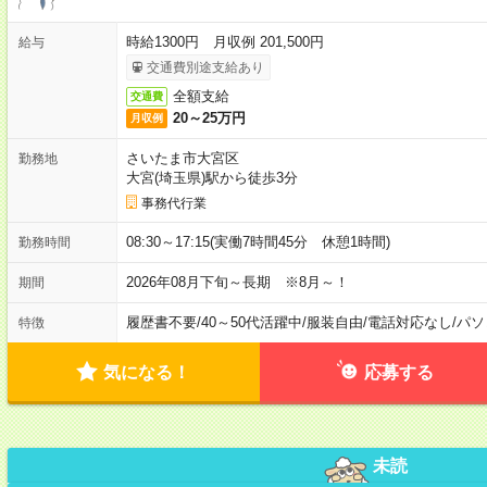
時給1300円 月収例 201,500円
給与
交通費別途支給あり
全額支給
交通費
20～25万円
月収例
さいたま市大宮区
勤務地
大宮(埼玉県)駅から徒歩3分
事務代行業
08:30～17:15(実働7時間45分 休憩1時間)
勤務時間
2026年08月下旬～長期 ※8月～！
期間
履歴書不要
/
40～50代活躍中
/
服装自由
/
電話対応なし
/
パソ
特徴
気になる！
応募する
未読