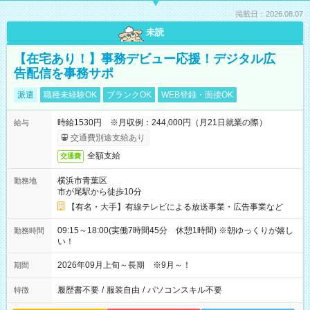
掲載日：2026.08.07
未読
【在宅あり！】事務デビュー応援！デジタル広
告配信を事務サポ
派遣
職種未経験OK
ブランクOK
WEB登録・面接OK
時給1530円 ※月収例：244,000円（月21日就業の際）
給与
交通費別途支給あり
全額支給
交通費
横浜市青葉区
勤務地
市が尾駅から徒歩10分
【有名・大手】有線テレビによる放送事業・広告事業など
09:15～18:00(実働7時間45分 休憩1時間) ※朝ゆっくりが嬉し
勤務時間
い！
2026年09月上旬～長期 ※9月～！
期間
履歴書不要
/
服装自由
/
パソコンスキル不要
特徴