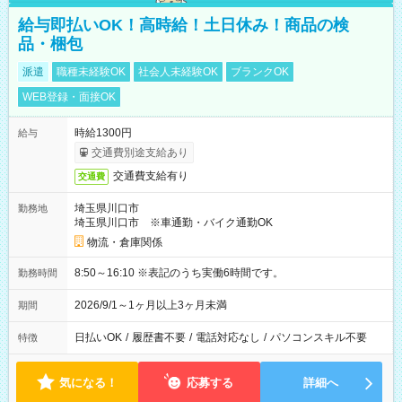
給与即払いOK！高時給！土日休み！商品の検
品・梱包
派遣
職種未経験OK
社会人未経験OK
ブランクOK
WEB登録・面接OK
時給1300円
給与
交通費別途支給あり
交通費支給有り
交通費
埼玉県川口市
勤務地
埼玉県川口市 ※車通勤・バイク通勤OK
物流・倉庫関係
8:50～16:10 ※表記のうち実働6時間です。
勤務時間
2026/9/1～1ヶ月以上3ヶ月未満
期間
日払いOK
/
履歴書不要
/
電話対応なし
/
パソコンスキル不要
特徴
気になる！
応募する
詳細へ