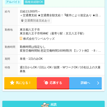
アルバイト
職種未経験OK
日給13,000円～
給与
＋交通費支給 ★交通費全額支給！ ┗案件により規定あり ★日払
いOK！（規定あり） ┗働いたその日に現金GET♪ お仕事後はコ
交通費別途支給あり
ンビニATMから 日払い分を引き落とせます！ 【試用期間】試
用期間なし
東京都八王子市
勤務地
東京都八王子市明神町（最寄り駅：京王八王子駅）
株式会社ワンベルウッズ
勤務時間は指定なし
勤務時間
変形労働時間制 想定労働時間160時間/月 【シフト例】 ・8：00
～21：00
単発・1日のみOK
期間
週1日からOK / 日払いOK / 副業・WワークOK / 10名以上の大量
特徴
募集
気になる！
応募する
詳細へ
未読