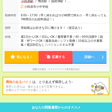
小田原駅
/
鴨宮駅
/
国府津駅
/
…
小田原市小中学校
9:00～17:00（早く終わればその時間で終わり・早く終わっても
勤務時間
7時間分のお給料保証！）
登録後はお好きな日に働けます！（規定あり）
期間
週1日からOK
/
日払いOK
/
履歴書不要
/
40～50代活躍中
/
副
特徴
業・WワークOK
/
服装自由
/
シフト勤務
/
10名以上の大量募
集
/
電話対応なし
/
パソコンスキル不要
気になる！
応募する
詳細へ
掲載元企業名
テイケイワークス東京株式会社
興味のあるバイト
は、とりあえず保存しよう♪
保存した求人は、後からまとめて応募できるよ。
企業からアプローチが届くことも！
あなたの閲覧履歴からのオススメ