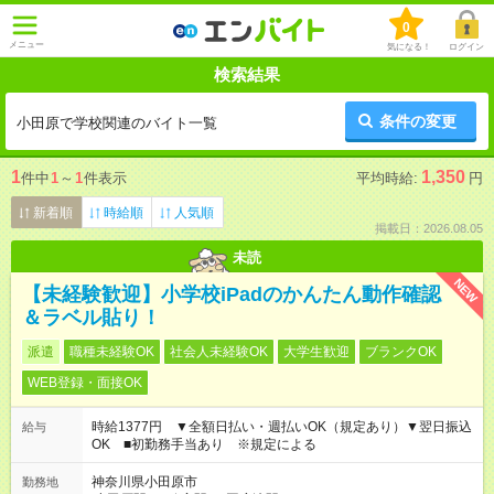
0
メニュー
気になる！
ログイン
検索結果
条件の変更
小田原で学校関連のバイト一覧
1
1,350
件中
1
～
1
件表示
平均時給:
円
新着順
時給順
人気順
掲載日：2026.08.05
未読
NEW
【未経験歓迎】小学校iPadのかんたん動作確認
＆ラベル貼り！
派遣
職種未経験OK
社会人未経験OK
大学生歓迎
ブランクOK
WEB登録・面接OK
時給1377円 ▼全額日払い・週払いOK（規定あり）▼翌日振込
給与
OK ■初勤務手当あり ※規定による
神奈川県小田原市
勤務地