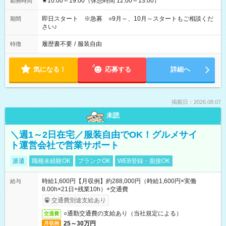
★10:00～19:00（休憩時間 12:00～13:00）
勤務時間
即日スタート ※急募 ○9月～、10月～スタートもご相談くだ
期間
さい♪
履歴書不要
/
服装自由
特徴
気になる！
応募する
詳細へ
掲載日：2026.08.07
未読
＼週1～2日在宅／服装自由でOK！グルメサイ
ト運営会社で営業サポート
派遣
職種未経験OK
ブランクOK
WEB登録・面接OK
時給1,600円【月収例】約288,000円（時給1,600円×実働
給与
8.00h×21日+残業10h）+交通費
交通費別途支給あり
○通勤交通費の支給あり（当社規定による）
交通費
25～30万円
月収例