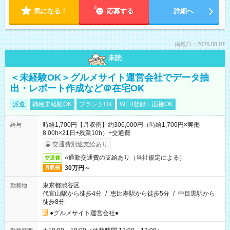
気になる！
応募する
詳細へ
掲載日：2026.08.07
未読
＜未経験OK＞グルメサイト運営会社でデータ抽
出・レポート作成など＠在宅OK
派遣
職種未経験OK
ブランクOK
WEB登録・面接OK
時給1,700円【月収例】約306,000円（時給1,700円×実働
給与
8.00h×21日+残業10h）+交通費
交通費別途支給あり
○通勤交通費の支給あり（当社規定による）
交通費
30万円～
月収例
東京都渋谷区
勤務地
代官山駅から徒歩4分
/
恵比寿駅から徒歩5分
/
中目黒駅から
徒歩8分
●グルメサイト運営会社●