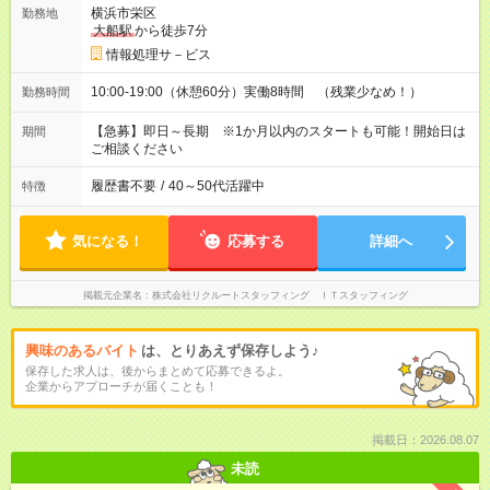
横浜市栄区
勤務地
大船駅
から徒歩7分
情報処理サ－ビス
10:00-19:00（休憩60分）実働8時間 （残業少なめ！）
勤務時間
【急募】即日～長期 ※1か月以内のスタートも可能！開始日は
期間
ご相談ください
履歴書不要
/
40～50代活躍中
特徴
気になる！
応募する
詳細へ
掲載元企業名
株式会社リクルートスタッフィング ＩＴスタッフィング
興味のあるバイト
は、とりあえず保存しよう♪
保存した求人は、後からまとめて応募できるよ。
企業からアプローチが届くことも！
掲載日：2026.08.07
未読