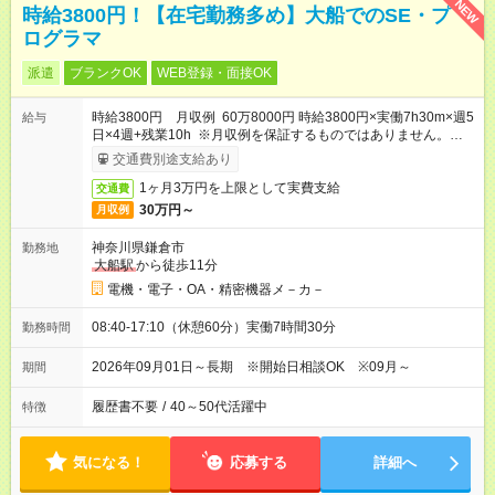
NEW
時給3800円！【在宅勤務多め】大船でのSE・プ
ログラマ
派遣
ブランクOK
WEB登録・面接OK
時給3800円 月収例 60万8000円 時給3800円×実働7h30m×週5
給与
日×4週+残業10h ※月収例を保証するものではありません。※給
与即受取りサービス利用可（利用条件有）
交通費別途支給あり
1ヶ月3万円を上限として実費支給
交通費
30万円～
月収例
神奈川県鎌倉市
勤務地
大船駅
から徒歩11分
電機・電子・OA・精密機器メ－カ－
08:40-17:10（休憩60分）実働7時間30分
勤務時間
2026年09月01日～長期 ※開始日相談OK ※09月～
期間
履歴書不要
/
40～50代活躍中
特徴
気になる！
応募する
詳細へ