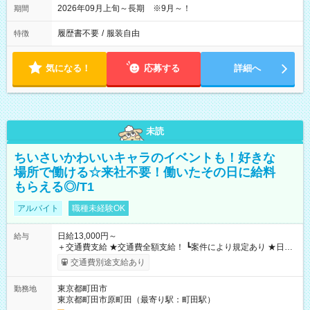
2026年09月上旬～長期 ※9月～！
期間
履歴書不要
/
服装自由
特徴
気になる！
応募する
詳細へ
未読
ちいさいかわいいキャラのイベントも！好きな
場所で働ける☆来社不要！働いたその日に給料
もらえる◎/T1
アルバイト
職種未経験OK
日給13,000円～
給与
＋交通費支給 ★交通費全額支給！ ┗案件により規定あり ★日払
いOK！（規定あり） ┗働いたその日に現金GET♪ お仕事後はコ
交通費別途支給あり
ンビニATMから 日払い分を引き落とせます！ 【試用期間】試
用期間なし
東京都町田市
勤務地
東京都町田市原町田（最寄り駅：町田駅）