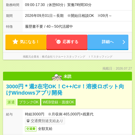
09:00-17:30（休憩60分）実働7時間30分
勤務時間
2026年09月01日～長期 ※開始日相談OK ※09月～
期間
履歴書不要
/
40～50代活躍中
特徴
気になる！
応募する
詳細へ
掲載元企業名
株式会社リクルートスタッフィング ＩＴスタッフィング
掲載日：2026.07.27
未読
3000円＊週2在宅OK！C++/C#！溶接ロボット向
けWindowsアプリ開発
派遣
ブランクOK
WEB登録・面接OK
時給3000円 ※月収例 465,000円+残業代
給与
交通費別途支給あり
全額支給
交通費