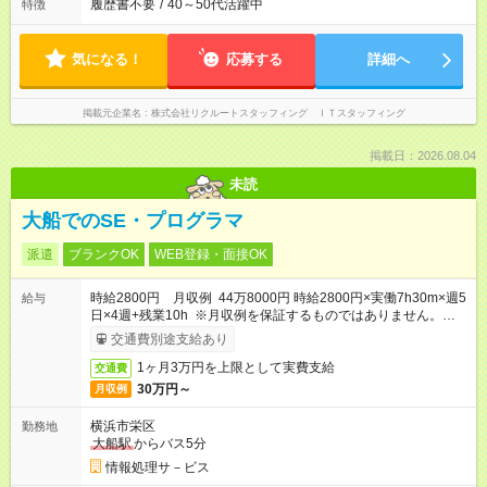
履歴書不要
/
40～50代活躍中
特徴
気になる！
応募する
詳細へ
掲載元企業名
株式会社リクルートスタッフィング ＩＴスタッフィング
掲載日：2026.08.04
未読
大船でのSE・プログラマ
派遣
ブランクOK
WEB登録・面接OK
時給2800円 月収例 44万8000円 時給2800円×実働7h30m×週5
給与
日×4週+残業10h ※月収例を保証するものではありません。※給
与即受取りサービス利用可（利用条件有）
交通費別途支給あり
1ヶ月3万円を上限として実費支給
交通費
30万円～
月収例
横浜市栄区
勤務地
大船駅
からバス5分
情報処理サ－ビス