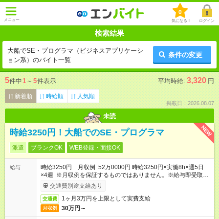
0
メニュー
気になる！
ログイン
検索結果
大船でSE・プログラマ（ビジネスアプリケーシ
条件の変更
ョン系）のバイト一覧
5
3,320
件中
1
～
5
件表示
平均時給:
円
新着順
時給順
人気順
掲載日：2026.08.07
未読
NEW
時給3250円！大船でのSE・プログラマ
派遣
ブランクOK
WEB登録・面接OK
時給3250円 月収例 52万0000円 時給3250円×実働8h×週5日
給与
×4週 ※月収例を保証するものではありません。※給与即受取り
サービス利用可（利用条件有）
交通費別途支給あり
1ヶ月3万円を上限として実費支給
交通費
30万円～
月収例