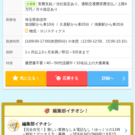
実費支給／当社規定あり。通勤交通費実費支払／上限4
交通費
万円／月※規定あり
埼玉県加須市
勤務地
加須駅から車10分
/
久喜駅から車20分
/
鴻巣駅から車20分
物流・ロジスティクス
(1)09:00-17:00(休憩60分) ※休憩（12:00-12:50、15:00-15:10）
勤務時間
1ヶ月以上3ヶ月未満／即日～9月末まで
期間
履歴書不要
/
40～50代活躍中
/
10名以上の大量募集
特徴
気になる！
応募する
詳細へ
編集部イチオシ
【完全在宅！】難しい業務なし＆電話なし！ゆっくりの11時
～時短＊データ入力・事務、＜SEKAI NO OWARI＊8月15