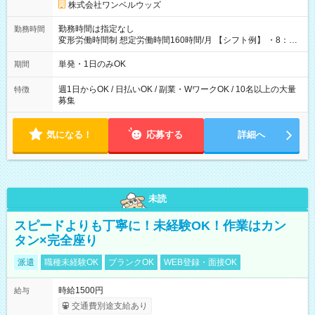
株式会社ワンベルウッズ
勤務時間は指定なし
勤務時間
変形労働時間制 想定労働時間160時間/月 【シフト例】 ・8：00
～21：00
単発・1日のみOK
期間
週1日からOK / 日払いOK / 副業・WワークOK / 10名以上の大量
特徴
募集
気になる！
応募する
詳細へ
未読
スピードよりも丁寧に！未経験OK！作業はカン
タン×完全座り
派遣
職種未経験OK
ブランクOK
WEB登録・面接OK
時給1500円
給与
交通費別途支給あり