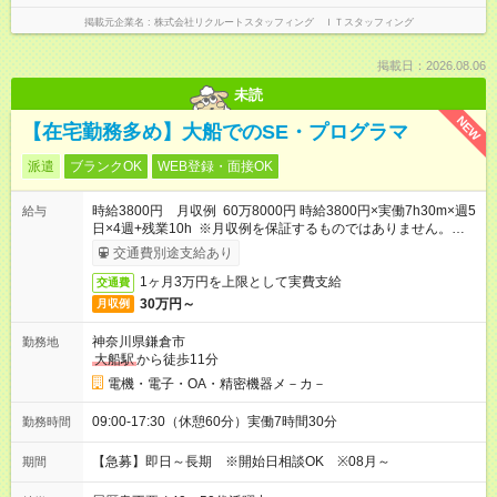
掲載元企業名
株式会社リクルートスタッフィング ＩＴスタッフィング
掲載日：2026.08.06
未読
NEW
【在宅勤務多め】大船でのSE・プログラマ
派遣
ブランクOK
WEB登録・面接OK
時給3800円 月収例 60万8000円 時給3800円×実働7h30m×週5
給与
日×4週+残業10h ※月収例を保証するものではありません。※給
与即受取りサービス利用可（利用条件有）
交通費別途支給あり
1ヶ月3万円を上限として実費支給
交通費
30万円～
月収例
神奈川県鎌倉市
勤務地
大船駅
から徒歩11分
電機・電子・OA・精密機器メ－カ－
09:00-17:30（休憩60分）実働7時間30分
勤務時間
【急募】即日～長期 ※開始日相談OK ※08月～
期間