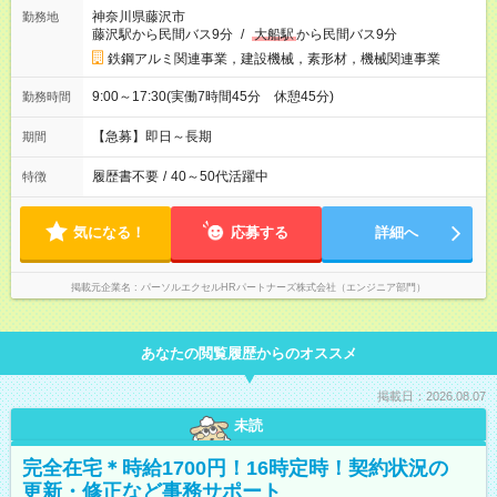
神奈川県藤沢市
勤務地
藤沢駅から民間バス9分
/
大船駅
から民間バス9分
鉄鋼アルミ関連事業，建設機械，素形材，機械関連事業
9:00～17:30(実働7時間45分 休憩45分)
勤務時間
【急募】即日～長期
期間
履歴書不要
/
40～50代活躍中
特徴
気になる！
応募する
詳細へ
掲載元企業名
パーソルエクセルHRパートナーズ株式会社（エンジニア部門）
あなたの閲覧履歴からのオススメ
掲載日：2026.08.07
未読
完全在宅＊時給1700円！16時定時！契約状況の
更新・修正など事務サポート