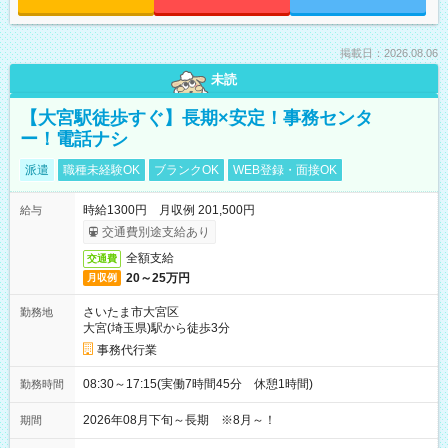
掲載日：2026.08.06
未読
【大宮駅徒歩すぐ】長期×安定！事務センタ
ー！電話ナシ
派遣
職種未経験OK
ブランクOK
WEB登録・面接OK
時給1300円 月収例 201,500円
給与
交通費別途支給あり
全額支給
交通費
20～25万円
月収例
さいたま市大宮区
勤務地
大宮(埼玉県)駅から徒歩3分
事務代行業
08:30～17:15(実働7時間45分 休憩1時間)
勤務時間
2026年08月下旬～長期 ※8月～！
期間