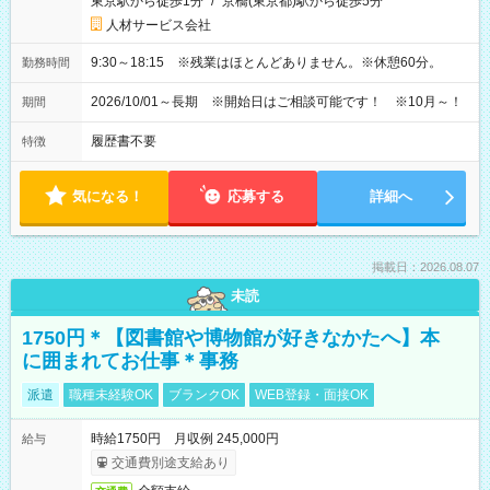
東京駅から徒歩1分
/
京橋(東京都)駅から徒歩5分
人材サービス会社
9:30～18:15 ※残業はほとんどありません。※休憩60分。
勤務時間
2026/10/01～長期 ※開始日はご相談可能です！ ※10月～！
期間
履歴書不要
特徴
気になる！
応募する
詳細へ
掲載日：2026.08.07
未読
1750円＊【図書館や博物館が好きなかたへ】本
に囲まれてお仕事＊事務
派遣
職種未経験OK
ブランクOK
WEB登録・面接OK
時給1750円 月収例 245,000円
給与
交通費別途支給あり