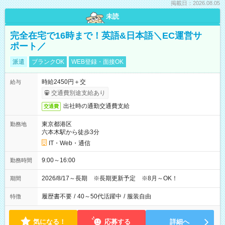
掲載日：2026.08.05
未読
完全在宅で16時まで！英語&日本語＼EC運営サ
ポート／
派遣
ブランクOK
WEB登録・面接OK
時給2450円＋交
給与
交通費別途支給あり
出社時の通勤交通費支給
交通費
東京都港区
勤務地
六本木駅から徒歩3分
IT・Web・通信
9:00～16:00
勤務時間
2026/8/17～長期 ※長期更新予定 ※8月～OK！
期間
履歴書不要
/
40～50代活躍中
/
服装自由
特徴
気になる！
応募する
詳細へ