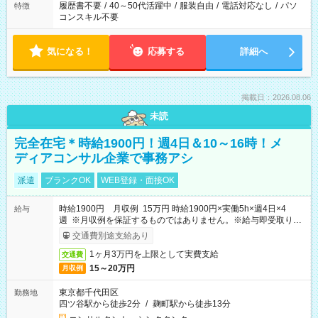
履歴書不要
/
40～50代活躍中
/
服装自由
/
電話対応なし
/
パソ
特徴
コンスキル不要
気になる！
応募する
詳細へ
掲載日：2026.08.06
未読
完全在宅＊時給1900円！週4日＆10～16時！メ
ディアコンサル企業で事務アシ
派遣
ブランクOK
WEB登録・面接OK
時給1900円 月収例 15万円 時給1900円×実働5h×週4日×4
給与
週 ※月収例を保証するものではありません。※給与即受取りサ
ービス利用可（利用条件有）
交通費別途支給あり
1ヶ月3万円を上限として実費支給
交通費
15～20万円
月収例
東京都千代田区
勤務地
四ツ谷駅から徒歩2分
/
麹町駅から徒歩13分