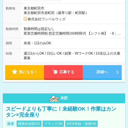
ンビニATMから 日払い分を引き落とせます！ 【試用期間】試
用期間なし
東京都町田市
勤務地
東京都町田市原町田（最寄り駅：町田駅）
株式会社ワンベルウッズ
勤務時間は指定なし
勤務時間
変形労働時間制 想定労働時間160時間/月 【シフト例】 ・8：00
～21：00
単発・1日のみOK
期間
週1日からOK / 日払いOK / 副業・WワークOK / 10名以上の大量
特徴
募集
気になる！
応募する
詳細へ
未読
スピードよりも丁寧に！未経験OK！作業はカン
タン×完全座り
派遣
職種未経験OK
ブランクOK
WEB登録・面接OK