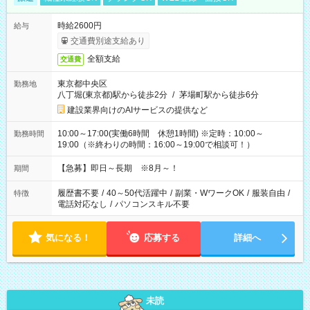
時給2600円
給与
交通費別途支給あり
全額支給
交通費
東京都中央区
勤務地
八丁堀(東京都)駅から徒歩2分
/
茅場町駅から徒歩6分
建設業界向けのAIサービスの提供など
10:00～17:00(実働6時間 休憩1時間) ※定時：10:00～
勤務時間
19:00（※終わりの時間：16:00～19:00で相談可！）
【急募】即日～長期 ※8月～！
期間
履歴書不要
/
40～50代活躍中
/
副業・WワークOK
/
服装自由
/
特徴
電話対応なし
/
パソコンスキル不要
気になる！
応募する
詳細へ
未読