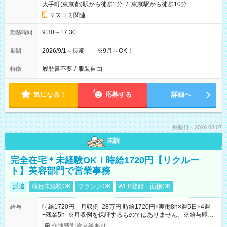
大手町(東京都)駅から徒歩1分
/
東京駅から徒歩10分
マスコミ関連
9:30～17:30
勤務時間
2026/9/1～長期 ※9月～OK！
期間
履歴書不要
/
服装自由
特徴
気になる！
応募する
詳細へ
掲載日：2026.08.07
未読
完全在宅＊未経験OK！時給1720円【リクルー
ト】美容部門で営業事務
派遣
職種未経験OK
ブランクOK
WEB登録・面接OK
時給1720円 月収例 28万円 時給1720円×実働8h×週5日×4週
給与
+残業5h ※月収例を保証するものではありません。※給与即受
取りサービス利用可（利用条件有）
交通費別途支給あり