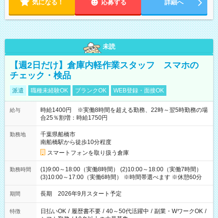
気になる！
応募する
詳細へ
未読
【週2日だけ】倉庫内軽作業スタッフ スマホの
チェック・検品
派遣
職種未経験OK
ブランクOK
WEB登録・面接OK
時給1400円 ※実働8時間を超える勤務、22時～翌5時勤務の場
給与
合25％割増：時給1750円
千葉県船橋市
勤務地
南船橋駅から徒歩10分程度
スマートフォンを取り扱う倉庫
(1)9:00～18:00（実働8時間） (2)10:00～18:00（実働7時間）
勤務時間
(3)10:00～17:00（実働6時間） ※時間帯選べます ※休憩60分
長期 2026年9月スタート予定
期間
日払いOK
/
履歴書不要
/
40～50代活躍中
/
副業・WワークOK
/
特徴