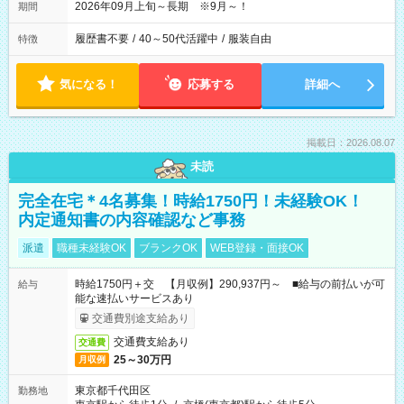
2026年09月上旬～長期 ※9月～！
期間
履歴書不要
/
40～50代活躍中
/
服装自由
特徴
気になる！
応募する
詳細へ
掲載日：2026.08.07
未読
完全在宅＊4名募集！時給1750円！未経験OK！
内定通知書の内容確認など事務
派遣
職種未経験OK
ブランクOK
WEB登録・面接OK
時給1750円＋交 【月収例】290,937円～ ■給与の前払いが可
給与
能な速払いサービスあり
交通費別途支給あり
交通費支給あり
交通費
25～30万円
月収例
東京都千代田区
勤務地