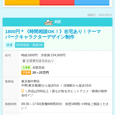
掲載日：2026.08.07
未読
1800円＊《時間相談OK！》在宅あり！テーマ
パークキャラクターデザイン制作
派遣
WEB登録・面接OK
時給1800円 月収例 234,000円
給与
交通費別途支給あり
全額支給
交通費
20～25万円
月収例
東京都中野区
勤務地
中野(東京都)駅から徒歩5分
/
沼袋駅から徒歩16分
＼作品は500以上！誰もが知る大ヒットアニメ・映画の制作
会社+*／
09:30～17:00(実働6時間30分 休憩1時間) ※時短ご相談くださ
勤務時間
い！