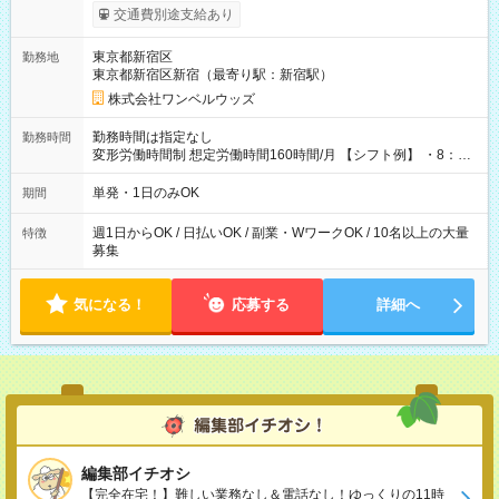
いOK！（規定あり） ┗働いたその日に現金GET♪ お仕事後はコ
交通費別途支給あり
ンビニATMから 日払い分を引き落とせます！ 【試用期間】試
用期間なし
東京都新宿区
勤務地
東京都新宿区新宿（最寄り駅：新宿駅）
株式会社ワンベルウッズ
勤務時間は指定なし
勤務時間
変形労働時間制 想定労働時間160時間/月 【シフト例】 ・8：00
～21：00
単発・1日のみOK
期間
週1日からOK / 日払いOK / 副業・WワークOK / 10名以上の大量
特徴
募集
気になる！
応募する
詳細へ
編集部イチオシ
【完全在宅！】難しい業務なし＆電話なし！ゆっくりの11時