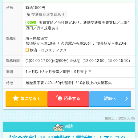
時給1500円
給与
交通費別途支給あり
実費支給／当社規定あり。通勤交通費実費支払／上限4
交通費
万円／月※規定あり
埼玉県加須市
勤務地
加須駅から車10分
/
久喜駅から車20分
/
鴻巣駅から車20分
物流・ロジスティクス
(1)09:00-17:00(休憩60分) ※休憩（12:00-12:50、15:00-15:10）
勤務時間
1ヶ月以上3ヶ月未満／即日～9月末まで
期間
履歴書不要
/
40～50代活躍中
/
10名以上の大量募集
特徴
気になる！
応募する
詳細へ
掲載日：2026.08.05
未読