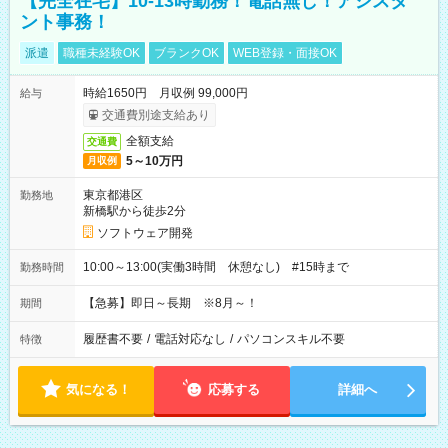
【完全在宅】10-13時勤務！電話無し！アシスタ
ント事務！
派遣
職種未経験OK
ブランクOK
WEB登録・面接OK
時給1650円 月収例 99,000円
給与
交通費別途支給あり
全額支給
交通費
5～10万円
月収例
東京都港区
勤務地
新橋駅から徒歩2分
ソフトウェア開発
10:00～13:00(実働3時間 休憩なし) #15時まで
勤務時間
【急募】即日～長期 ※8月～！
期間
履歴書不要
/
電話対応なし
/
パソコンスキル不要
特徴
気になる！
応募する
詳細へ