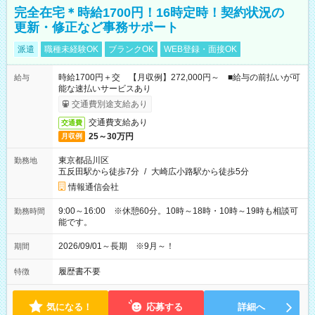
完全在宅＊時給1700円！16時定時！契約状況の
更新・修正など事務サポート
派遣
職種未経験OK
ブランクOK
WEB登録・面接OK
時給1700円＋交 【月収例】272,000円～ ■給与の前払いが可
給与
能な速払いサービスあり
交通費別途支給あり
交通費支給あり
交通費
25～30万円
月収例
東京都品川区
勤務地
五反田駅から徒歩7分
/
大崎広小路駅から徒歩5分
情報通信会社
9:00～16:00 ※休憩60分。10時～18時・10時～19時も相談可
勤務時間
能です。
2026/09/01～長期 ※9月～！
期間
履歴書不要
特徴
気になる！
応募する
詳細へ