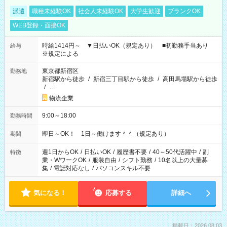
派遣
職種未経験OK
社会人未経験OK
大学生歓迎
ブランクOK
WEB登録・面接OK
時給1414円～ ▼日払いOK（規定あり） ■初勤務手当あり
給与
※規定による
東京都新宿区
勤務地
新宿駅から徒歩
/
新宿三丁目駅から徒歩
/
高田馬場駅から徒歩
/
…
物流企業
9:00～18:00
勤務時間
即日～OK！ 1日～働けます＾＾（規定あり）
期間
週1日からOK
/
日払いOK
/
履歴書不要
/
40～50代活躍中
/
副
特徴
業・WワークOK
/
服装自由
/
シフト勤務
/
10名以上の大量募
集
/
電話対応なし
/
パソコンスキル不要
気になる！
応募する
詳細へ
掲載日：2026.08.03