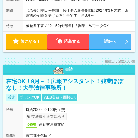
【急募】即日～長期 お仕事の最長期間は2027年3月末迄 派
期間
遣法の制限を受けるお仕事です ※8月～！
履歴書不要
/
40～50代活躍中
/
副業・WワークOK
特徴
気になる！
応募する
詳細へ
掲載日：2026.08.08
未読
在宅OK！9月～！広報アシスタント！残業ほぼ
なし！大手法律事務所！
派遣
ブランクOK
WEB登録・面接OK
時給2000～2100円＋交
給与
交通費別途支給あり
通勤交通費支給
交通費
東京都千代田区
勤務地