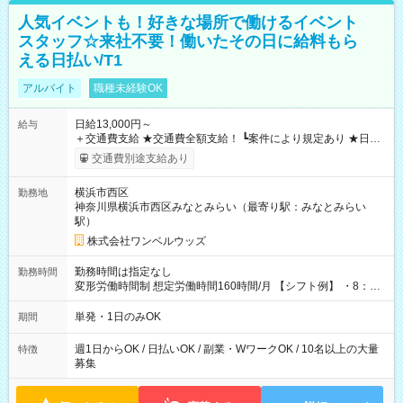
人気イベントも！好きな場所で働けるイベント
スタッフ☆来社不要！働いたその日に給料もら
える日払い/T1
アルバイト
職種未経験OK
日給13,000円～
給与
＋交通費支給 ★交通費全額支給！ ┗案件により規定あり ★日払
いOK！（規定あり） ┗働いたその日に現金GET♪ お仕事後はコ
交通費別途支給あり
ンビニATMから 日払い分を引き落とせます！ 【試用期間】試
用期間なし
横浜市西区
勤務地
神奈川県横浜市西区みなとみらい（最寄り駅：みなとみらい
駅）
株式会社ワンベルウッズ
勤務時間は指定なし
勤務時間
変形労働時間制 想定労働時間160時間/月 【シフト例】 ・8：00
～21：00
単発・1日のみOK
期間
週1日からOK / 日払いOK / 副業・WワークOK / 10名以上の大量
特徴
募集