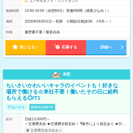
コンサルタント・シンクタンク
10:00-16:00（休憩60分）実働5時間（残業少なめ！）
勤務時間
2026年09月01日～長期 ※開始日相談OK ※9月～！
期間
履歴書不要
/
服装自由
特徴
気になる！
応募する
詳細へ
未読
ちいさいかわいいキャラのイベントも！好きな
場所で働ける☆来社不要！働いたその日に給料
もらえる◎/T1
アルバイト
職種未経験OK
日給13,000円～
給与
＋交通費支給 ★交通費全額支給！ ┗案件により規定あり ★日払
いOK！（規定あり） ┗働いたその日に現金GET♪ お仕事後はコ
交通費別途支給あり