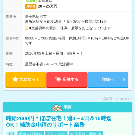
全額支給
交通費
20～25万円
月収例
埼玉県所沢市
勤務地
東所沢駅から徒歩10分
/
所沢駅から民間バス12分
■文芸資料の収集・保存・展示をおこなっています
09:00～17:00(実働7時間 休憩1時間) ※10時～18時もご相談OK
勤務時間
です！
2026年09月上旬～長期 ※9月～！
期間
履歴書不要
/
40～50代活躍中
特徴
気になる！
応募する
詳細へ
掲載日：2026.08.07
未読
時給2600円＊ほぼ在宅！週3～4日＆16時迄
OK！補助金申請のサポート業務
派遣
職種未経験OK
ブランクOK
WEB登録・面接OK