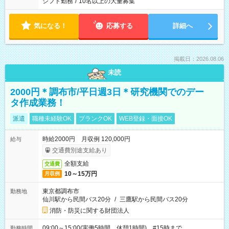
シフト勤務
/
10名以上の大量募集
気になる！
応募する
詳細へ
掲載日：2026.08.06
未読
2000円＊調布市/平日週3日＊研究機関でのデー
タ作成業務！
派遣
職種未経験OK
ブランクOK
WEB登録・面接OK
時給2000円 月収例 120,000円
給与
交通費別途支給あり
全額支給
交通費
10～15万円
月収例
東京都調布市
勤務地
仙川駅から民間バス20分
/
三鷹駅から民間バス20分
消防・防災に関する財団法人
09:00～15:00(実働5時間 休憩1時間) #15時まで
勤務時間