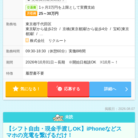
1ヶ月3万円を上限として実費支給
交通費
25～30万円
月収例
東京都千代田区
勤務地
東京駅から徒歩2分
/
京橋(東京都)駅から徒歩4分
/
宝町(東京
都)駅
/
…
株式会社 リクルート
09:30-18:30（休憩60分）実働8時間
勤務時間
2026年10月01日～長期 ※開始日相談OK ※10月～！
期間
履歴書不要
特徴
気になる！
応募する
詳細へ
掲載日：2026.08.07
未読
【シフト自由・現金手渡しOK】iPhoneなどス
マホの充電を繋げるだけ！