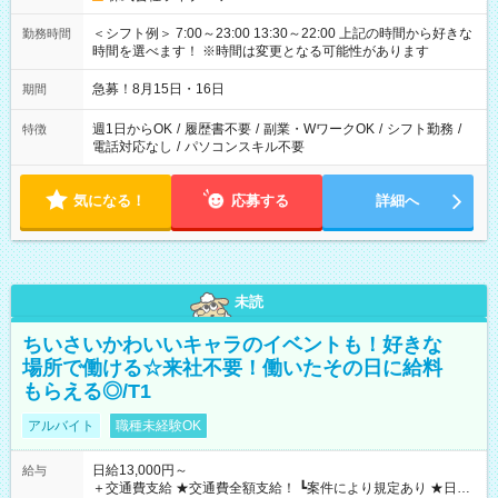
＜シフト例＞ 7:00～23:00 13:30～22:00 上記の時間から好きな
勤務時間
時間を選べます！ ※時間は変更となる可能性があります
急募！8月15日・16日
期間
週1日からOK
/
履歴書不要
/
副業・WワークOK
/
シフト勤務
/
特徴
電話対応なし
/
パソコンスキル不要
気になる！
応募する
詳細へ
未読
ちいさいかわいいキャラのイベントも！好きな
場所で働ける☆来社不要！働いたその日に給料
もらえる◎/T1
アルバイト
職種未経験OK
日給13,000円～
給与
＋交通費支給 ★交通費全額支給！ ┗案件により規定あり ★日払