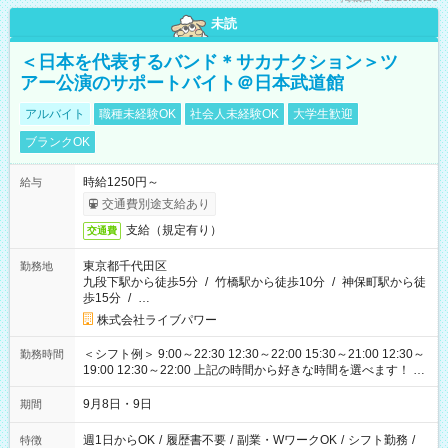
未読
＜日本を代表するバンド＊サカナクション＞ツ
アー公演のサポートバイト＠日本武道館
アルバイト
職種未経験OK
社会人未経験OK
大学生歓迎
ブランクOK
時給1250円～
給与
交通費別途支給あり
支給（規定有り）
交通費
東京都千代田区
勤務地
九段下駅から徒歩5分
/
竹橋駅から徒歩10分
/
神保町駅から徒
歩15分
/
…
株式会社ライブパワー
＜シフト例＞ 9:00～22:30 12:30～22:00 15:30～21:00 12:30～
勤務時間
19:00 12:30～22:00 上記の時間から好きな時間を選べます！ ※
時間は変更となる可能性があります
9月8日・9日
期間
週1日からOK
/
履歴書不要
/
副業・WワークOK
/
シフト勤務
/
特徴