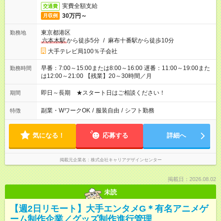
実費全額支給
交通費
30万円～
月収例
東京都港区
勤務地
六本木駅
から徒歩5分
/
麻布十番駅から徒歩10分
大手テレビ局100％子会社
早番：7:00～15:00または8:00～16:00 遅番：11:00～19:00また
勤務時間
は12:00～21:00 【残業】20～30時間／月
即日～長期 ★スタート日はご相談ください！
期間
副業・WワークOK
/
服装自由
/
シフト勤務
特徴
気になる！
応募する
詳細へ
掲載元企業名
株式会社キャリアデザインセンター
掲載日：2026.08.02
未読
【週2日リモート】大手エンタメG＊有名アニメゲ
ーム制作企業／グッズ制作進行管理