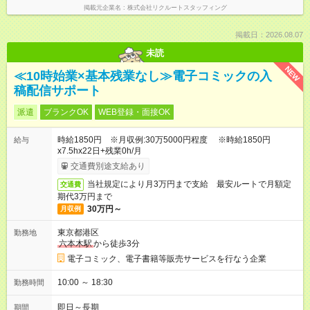
掲載元企業名
株式会社リクルートスタッフィング
掲載日：2026.08.07
未読
NEW
≪10時始業×基本残業なし≫電子コミックの入
稿配信サポート
派遣
ブランクOK
WEB登録・面接OK
時給1850円 ※月収例:30万5000円程度 ※時給1850円
給与
x7.5hx22日+残業0h/月
交通費別途支給あり
当社規定により月3万円まで支給 最安ルートで月額定
交通費
期代3万円まで
30万円～
月収例
東京都港区
勤務地
六本木駅
から徒歩3分
電子コミック、電子書籍等販売サービスを行なう企業
10:00 ～ 18:30
勤務時間
即日～長期
期間