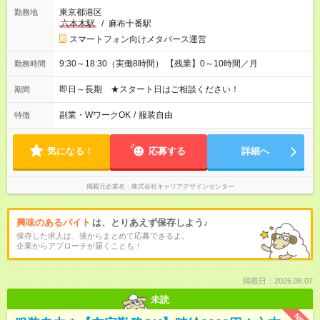
東京都港区
勤務地
六本木駅
/
麻布十番駅
スマートフォン向けメタバース運営
9:30～18:30（実働8時間） 【残業】0～10時間／月
勤務時間
即日～長期 ★スタート日はご相談ください！
期間
副業・WワークOK
/
服装自由
特徴
気になる！
応募する
詳細へ
掲載元企業名
株式会社キャリアデザインセンター
興味のあるバイト
は、とりあえず保存しよう♪
保存した求人は、後からまとめて応募できるよ。
企業からアプローチが届くことも！
掲載日：2026.08.07
未読