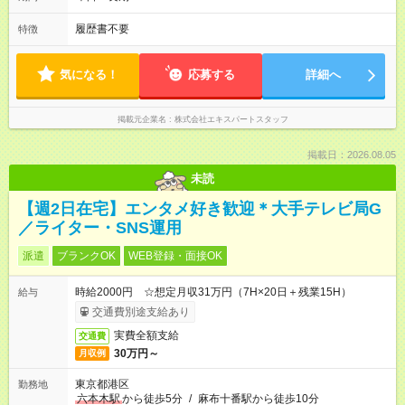
履歴書不要
特徴
気になる！
応募する
詳細へ
掲載元企業名
株式会社エキスパートスタッフ
掲載日：2026.08.05
未読
【週2日在宅】エンタメ好き歓迎＊大手テレビ局G
／ライター・SNS運用
派遣
ブランクOK
WEB登録・面接OK
時給2000円 ☆想定月収31万円（7H×20日＋残業15H）
給与
交通費別途支給あり
実費全額支給
交通費
30万円～
月収例
東京都港区
勤務地
六本木駅
から徒歩5分
/
麻布十番駅から徒歩10分