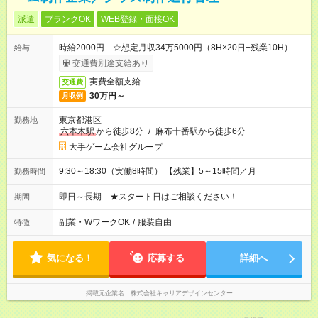
派遣
ブランクOK
WEB登録・面接OK
時給2000円 ☆想定月収34万5000円（8H×20日+残業10H）
給与
交通費別途支給あり
実費全額支給
交通費
30万円～
月収例
東京都港区
勤務地
六本木駅
から徒歩8分
/
麻布十番駅から徒歩6分
大手ゲーム会社グループ
9:30～18:30（実働8時間） 【残業】5～15時間／月
勤務時間
即日～長期 ★スタート日はご相談ください！
期間
副業・WワークOK
/
服装自由
特徴
気になる！
応募する
詳細へ
掲載元企業名
株式会社キャリアデザインセンター