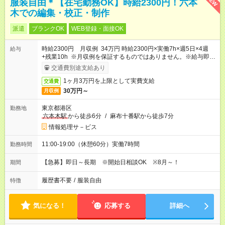
NEW
服装自由＊【在宅勤務OK】時給2300円！六本
木での編集・校正・制作
派遣
ブランクOK
WEB登録・面接OK
時給2300円 月収例 34万円 時給2300円×実働7h×週5日×4週
給与
+残業10h ※月収例を保証するものではありません。※給与即受
取りサービス利用可（利用条件有）
交通費別途支給あり
1ヶ月3万円を上限として実費支給
交通費
30万円～
月収例
東京都港区
勤務地
六本木駅
から徒歩6分
/
麻布十番駅から徒歩7分
情報処理サ－ビス
11:00-19:00（休憩60分）実働7時間
勤務時間
【急募】即日～長期 ※開始日相談OK ※8月～！
期間
履歴書不要
/
服装自由
特徴
気になる！
応募する
詳細へ