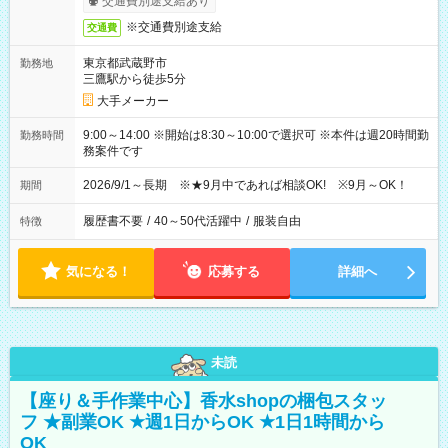
交通費別途支給あり
※交通費別途支給
交通費
東京都武蔵野市
勤務地
三鷹駅から徒歩5分
大手メーカー
9:00～14:00 ※開始は8:30～10:00で選択可 ※本件は週20時間勤
勤務時間
務案件です
2026/9/1～長期 ※★9月中であれば相談OK! ※9月～OK！
期間
履歴書不要
/
40～50代活躍中
/
服装自由
特徴
気になる！
応募する
詳細へ
未読
【座り＆手作業中心】香水shopの梱包スタッ
フ ★副業OK ★週1日からOK ★1日1時間から
OK