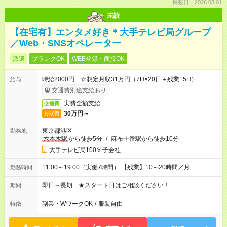
掲載日：2026.08.01
未読
【在宅有】エンタメ好き＊大手テレビ局グループ
／Web・SNSオペレーター
派遣
ブランクOK
WEB登録・面接OK
時給2000円 ☆想定月収31万円（7H×20日＋残業15H）
給与
交通費別途支給あり
実費全額支給
交通費
30万円～
月収例
東京都港区
勤務地
六本木駅
から徒歩5分
/
麻布十番駅から徒歩10分
大手テレビ局100％子会社
11:00～19:00（実働7時間） 【残業】10～20時間／月
勤務時間
即日～長期 ★スタート日はご相談ください！
期間
副業・WワークOK
/
服装自由
特徴