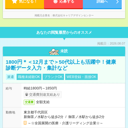
気になる！
応募する
詳細へ
掲載元企業名
株式会社キャリアデザインセンター
あなたの閲覧履歴からのオススメ
掲載日：2026.08.07
未読
1800円＊＜12月まで＞50代以上も活躍中！健康
診断データ入力・集計など
派遣
職種未経験OK
ブランクOK
WEB登録・面接OK
時給1800円～1850円
給与
交通費別途支給あり
全額支給
交通費
東京都千代田区
勤務地
新御茶ノ水駅から徒歩2分
/
御茶ノ水駅から徒歩2分
～☆全国展開の医療・介護リーディング企業☆～