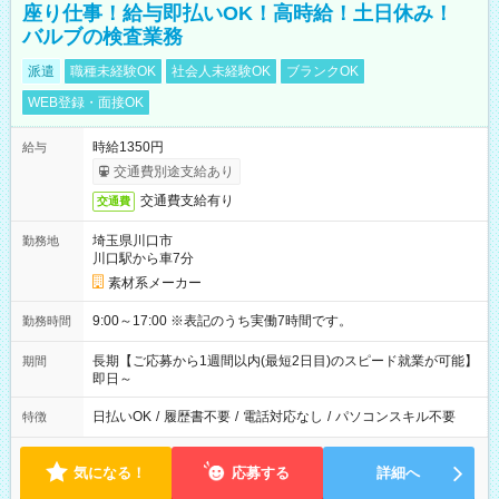
座り仕事！給与即払いOK！高時給！土日休み！
バルブの検査業務
派遣
職種未経験OK
社会人未経験OK
ブランクOK
WEB登録・面接OK
時給1350円
給与
交通費別途支給あり
交通費支給有り
交通費
埼玉県川口市
勤務地
川口駅から車7分
素材系メーカー
9:00～17:00 ※表記のうち実働7時間です。
勤務時間
長期【ご応募から1週間以内(最短2日目)のスピード就業が可能】
期間
即日～
日払いOK
/
履歴書不要
/
電話対応なし
/
パソコンスキル不要
特徴
気になる！
応募する
詳細へ