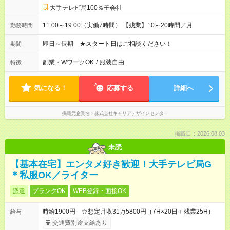
大手テレビ局100％子会社
11:00～19:00（実働7時間） 【残業】10～20時間／月
勤務時間
即日～長期 ★スタート日はご相談ください！
期間
副業・WワークOK
/
服装自由
特徴
気になる！
応募する
詳細へ
掲載元企業名
株式会社キャリアデザインセンター
掲載日：2026.08.03
未読
【基本在宅】エンタメ好き歓迎！大手テレビ局G
＊私服OK／ライター
派遣
ブランクOK
WEB登録・面接OK
時給1900円 ☆想定月収31万5800円（7H×20日＋残業25H）
給与
交通費別途支給あり