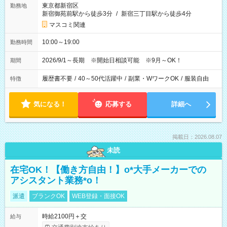
東京都新宿区
勤務地
新宿御苑前駅から徒歩3分
/
新宿三丁目駅から徒歩4分
マスコミ関連
10:00～19:00
勤務時間
2026/9/1～長期 ※開始日相談可能 ※9月～OK！
期間
履歴書不要
/
40～50代活躍中
/
副業・WワークOK
/
服装自由
特徴
気になる！
応募する
詳細へ
掲載日：2026.08.07
未読
在宅OK！【働き方自由！】o*大手メーカーでの
アシスタント業務*o！
派遣
ブランクOK
WEB登録・面接OK
時給2100円＋交
給与