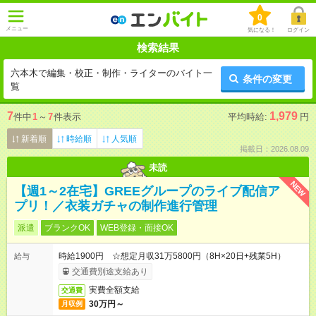
0
メニュー
気になる！
ログイン
検索結果
六本木で編集・校正・制作・ライターのバイト一
条件の変更
覧
7
1,979
件中
1
～
7
件表示
平均時給:
円
新着順
時給順
人気順
掲載日：2026.08.09
未読
NEW
【週1～2在宅】GREEグループのライブ配信ア
プリ！／衣装ガチャの制作進行管理
派遣
ブランクOK
WEB登録・面接OK
時給1900円 ☆想定月収31万5800円（8H×20日+残業5H）
給与
交通費別途支給あり
実費全額支給
交通費
30万円～
月収例