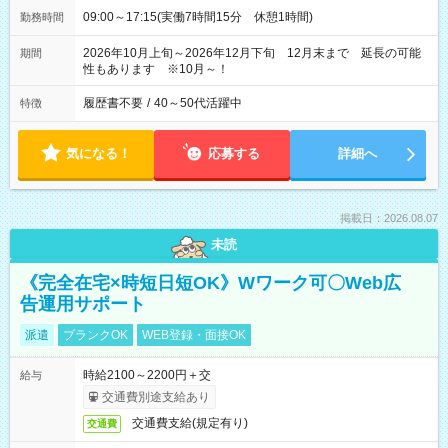
09:00～17:15(実働7時間15分 休憩1時間)
勤務時間
2026年10月上旬～2026年12月下旬 12月末まで 延長の可能
期間
性もあります ※10月～！
履歴書不要
/
40～50代活躍中
特徴
気になる！
応募する
詳細へ
掲載日：2026.08.07
未読
《完全在宅×時短日短OK》Wワーク可〇Web広
告運用サポート
派遣
ブランクOK
WEB登録・面接OK
時給2100～2200円＋交
給与
交通費別途支給あり
交通費支給(規定有り)
交通費