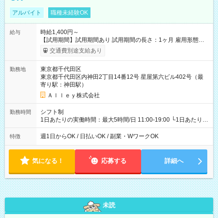
アルバイト
職種未経験OK
時給1,400円～
給与
【試用期間】試用期間あり 試用期間の長さ：1ヶ月 雇用形態、
給与は本採用時と同じです。
交通費別途支給あり
東京都千代田区
勤務地
東京都千代田区内神田2丁目14番12号 星屋第六ビル402号（最
寄り駅：神田駅）
Ａｌｌｅｙ株式会社
シフト制
勤務時間
1日あたりの実働時間：最大5時間/日 11:00-19:00 └1日あたりの
実働時間：1-5時間 └上記の時間帯内であれば、いつでも勤務可
能！ └平日・土曜日の中で、お好きな曜日でご勤務いただけま
週1日からOK / 日払いOK / 副業・WワークOK
特徴
す！ 【シフト例】 ・11:00～14:00 ・16:30～19:00 ・13:00～
18:00 などのように、自由な働き方が可能なお仕事です！
気になる！
応募する
詳細へ
未読