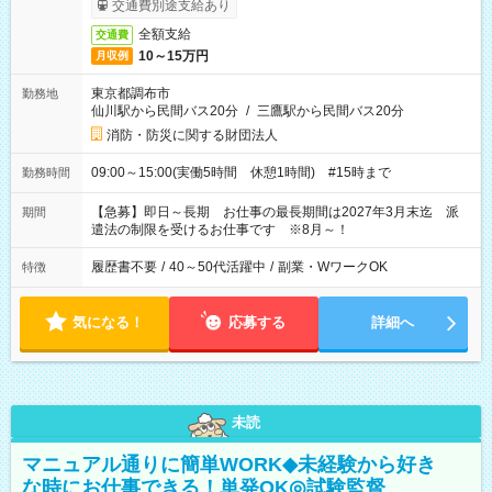
交通費別途支給あり
全額支給
交通費
10～15万円
月収例
東京都調布市
勤務地
仙川駅から民間バス20分
/
三鷹駅から民間バス20分
消防・防災に関する財団法人
09:00～15:00(実働5時間 休憩1時間) #15時まで
勤務時間
【急募】即日～長期 お仕事の最長期間は2027年3月末迄 派
期間
遣法の制限を受けるお仕事です ※8月～！
履歴書不要
/
40～50代活躍中
/
副業・WワークOK
特徴
気になる！
応募する
詳細へ
未読
マニュアル通りに簡単WORK◆未経験から好き
な時にお仕事できる！単発OK◎試験監督