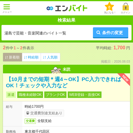
0
メニュー
気になる！
ログイン
検索結果
条件の変更
湯島で芸能・音楽関連のバイト一覧
2
1,700
件中
1
～
2
件表示
平均時給:
円
新着順
時給順
人気順
掲載日：2026.08.03
未読
NEW
【10月までの短期＊週4～OK】PC入力できれば
OK！チェックや入力など
派遣
職種未経験OK
ブランクOK
WEB登録・面接OK
時給1700円
給与
交通費別途支給あり
全額支給
交通費
東京都千代田区
勤務地