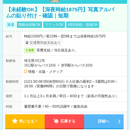
【未経験OK】【深夜時給1875円】写真アルバ
ムの貼り付け・確認｜短期
派遣
職種未経験OK
ブランクOK
WEB登録・面接OK
時給1500円／夜22時～翌5時までは深夜時給1875円
給与
交通費別途支給あり
実費支給／当社規定あり。
交通費
埼玉県川口市
勤務地
川口駅からバス10分
/
赤羽駅からバス10分
情報・出版・メディア
(1)21:00-06:00(休憩60分) ※入社後の最初2～3週間は9:00～
勤務時間
18:00（実働8時間）の日勤で勤務になります
1ヶ月以上3ヶ月未満／即日～9/30まで（延長の可能性あり）
期間
履歴書不要
/
40～50代活躍中
/
服装自由
特徴
気になる！
応募する
詳細へ