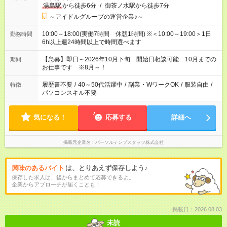
湯島駅
から徒歩6分
/
御茶ノ水駅から徒歩7分
～アイドルグループの運営企業♪～
10:00～18:00(実働7時間 休憩1時間) ※＜10:00～19:00＞1日
勤務時間
6h以上週24時間以上で時間選べます
【急募】即日～2026年10月下旬 開始日相談可能 10月までの
期間
お仕事です ※8月～！
履歴書不要
/
40～50代活躍中
/
副業・WワークOK
/
服装自由
/
特徴
パソコンスキル不要
気になる！
応募する
詳細へ
掲載元企業名
パーソルテンプスタッフ株式会社
興味のあるバイト
は、とりあえず保存しよう♪
保存した求人は、後からまとめて応募できるよ。
企業からアプローチが届くことも！
掲載日：2026.08.03
未読