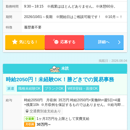
9:30～18:15 ※残業はほとんどありません。※休憩60分。
勤務時間
2026/10/01～長期 ※開始日はご相談可能です！ ※10月～！
期間
履歴書不要
特徴
気になる！
応募する
詳細へ
掲載日：2026.08.04
未読
時給2050円！未経験OK！勝どきでの貿易事務
派遣
職種未経験OK
ブランクOK
WEB登録・面接OK
時給2050円 月収例 35万円 時給2050円×実働8h×週5日×4週
給与
+残業10h ※月収例を保証するものではありません。※給与即受
取りサービス利用可（利用条件有）
交通費別途支給あり
1ヶ月3万円を上限として実費支給
交通費
30万円～
月収例