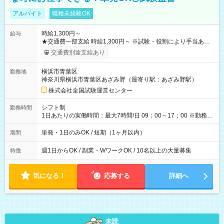
アルバイト
職種未経験OK
時給1,300円～
給与
★交通費一部支給 時給1,300円～ ※試験・役割により手当あり
※勤務回数により昇給あり 【即給（前払い）オプションあ
交通費別途支給あり
り！】 希望される場合、勤務から1週間ほどで給与の一部を受け
取れます。 ※手数料418円がかかります。 【過去試験日の収入
横浜市青葉区
勤務地
例】 ・河合塾模擬試験 8:30～17:30（休憩1時間） 時給1,300円
神奈川県横浜市青葉区あざみ野（最寄り駅：あざみ野駅）
×8時間＝日収10,400円＋交通費 ※当日の役割により時給＋100
円の場合あり ・国家試験 7:00～13:30（休憩なし） 時給1,300
株式会社全国試験運営センター
円（役割手当＋100円）×6時間＝日収8,400円＋交通費 【試用期
間】試用期間なし
シフト制
勤務時間
1日あたりの実働時間：最大7時間/日 09：00～17：00 ※勤務時
間は 試験により異なります。
単発・1日のみOK / 短期（1ヶ月以内）
期間
週1日からOK / 副業・WワークOK / 10名以上の大量募集
特徴
気になる！
応募する
詳細へ
未読