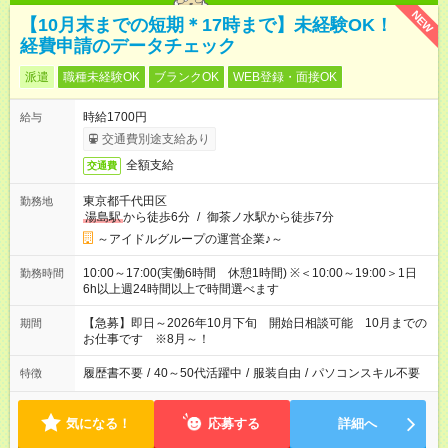
NEW
【10月末までの短期＊17時まで】未経験OK！
経費申請のデータチェック
派遣
職種未経験OK
ブランクOK
WEB登録・面接OK
時給1700円
給与
交通費別途支給あり
全額支給
交通費
東京都千代田区
勤務地
湯島駅
から徒歩6分
/
御茶ノ水駅から徒歩7分
～アイドルグループの運営企業♪～
10:00～17:00(実働6時間 休憩1時間) ※＜10:00～19:00＞1日
勤務時間
6h以上週24時間以上で時間選べます
【急募】即日～2026年10月下旬 開始日相談可能 10月までの
期間
お仕事です ※8月～！
履歴書不要
/
40～50代活躍中
/
服装自由
/
パソコンスキル不要
特徴
気になる！
応募する
詳細へ