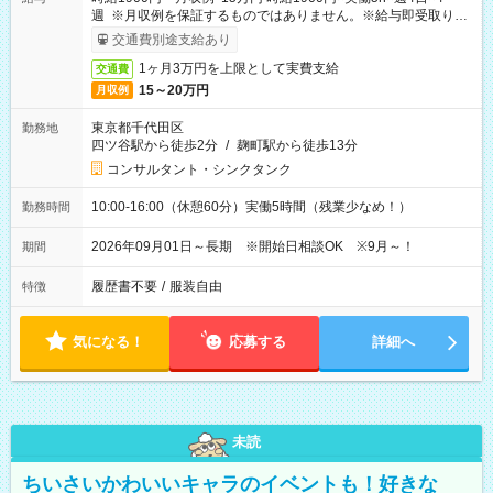
週 ※月収例を保証するものではありません。※給与即受取りサ
ービス利用可（利用条件有）
交通費別途支給あり
1ヶ月3万円を上限として実費支給
交通費
15～20万円
月収例
東京都千代田区
勤務地
四ツ谷駅から徒歩2分
/
麹町駅から徒歩13分
コンサルタント・シンクタンク
10:00-16:00（休憩60分）実働5時間（残業少なめ！）
勤務時間
2026年09月01日～長期 ※開始日相談OK ※9月～！
期間
履歴書不要
/
服装自由
特徴
気になる！
応募する
詳細へ
未読
ちいさいかわいいキャラのイベントも！好きな