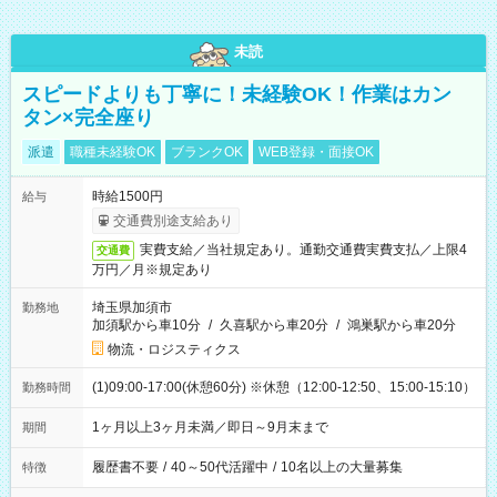
未読
スピードよりも丁寧に！未経験OK！作業はカン
タン×完全座り
派遣
職種未経験OK
ブランクOK
WEB登録・面接OK
時給1500円
給与
交通費別途支給あり
実費支給／当社規定あり。通勤交通費実費支払／上限4
交通費
万円／月※規定あり
埼玉県加須市
勤務地
加須駅から車10分
/
久喜駅から車20分
/
鴻巣駅から車20分
物流・ロジスティクス
(1)09:00-17:00(休憩60分) ※休憩（12:00-12:50、15:00-15:10）
勤務時間
1ヶ月以上3ヶ月未満／即日～9月末まで
期間
履歴書不要
/
40～50代活躍中
/
10名以上の大量募集
特徴