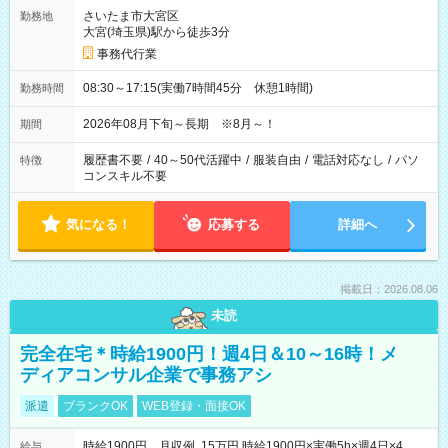
さいたま市大宮区
勤務地
大宮(埼玉県)駅から徒歩3分
事務代行業
08:30～17:15(実働7時間45分 休憩1時間)
勤務時間
2026年08月下旬～長期 ※8月～！
期間
履歴書不要
/
40～50代活躍中
/
服装自由
/
電話対応なし
/
パソ
特徴
コンスキル不要
気になる！
応募する
詳細へ
掲載日：2026.08.06
未読
完全在宅＊時給1900円！週4日＆10～16時！メ
ディアコンサル企業で事務アシ
派遣
ブランクOK
WEB登録・面接OK
時給1900円 月収例 15万円 時給1900円×実働5h×週4日×4
給与