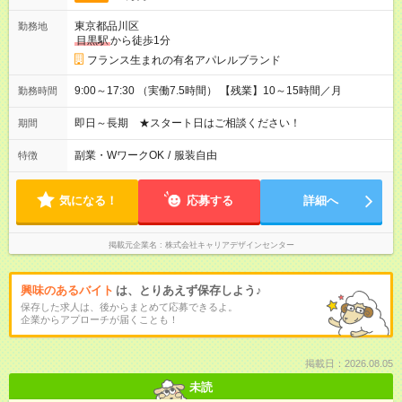
東京都品川区
勤務地
目黒駅
から徒歩1分
フランス生まれの有名アパレルブランド
9:00～17:30 （実働7.5時間） 【残業】10～15時間／月
勤務時間
即日～長期 ★スタート日はご相談ください！
期間
副業・WワークOK
/
服装自由
特徴
気になる！
応募する
詳細へ
掲載元企業名
株式会社キャリアデザインセンター
興味のあるバイト
は、とりあえず保存しよう♪
保存した求人は、後からまとめて応募できるよ。
企業からアプローチが届くことも！
掲載日：2026.08.05
未読