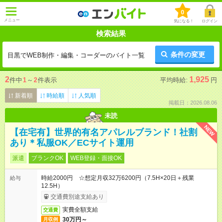
0
メニュー
気になる！
ログイン
検索結果
条件の変更
目黒でWEB制作・編集・コーダーのバイト一覧
2
1,925
件中
1
～
2
件表示
平均時給:
円
新着順
時給順
人気順
掲載日：2026.08.06
未読
NEW
【在宅有】世界的有名アパレルブランド！社割
あり＊私服OK／ECサイト運用
派遣
ブランクOK
WEB登録・面接OK
時給2000円 ☆想定月収32万6200円（7.5H×20日＋残業
給与
12.5H）
交通費別途支給あり
実費全額支給
交通費
30万円～
月収例