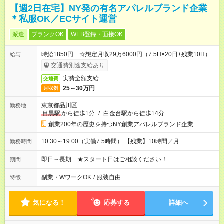
【週2日在宅】NY発の有名アパレルブランド企業
＊私服OK／ECサイト運営
派遣
ブランクOK
WEB登録・面接OK
時給1850円 ☆想定月収29万6000円（7.5H×20日+残業10H）
給与
交通費別途支給あり
実費全額支給
交通費
25～30万円
月収例
東京都品川区
勤務地
目黒駅
から徒歩1分
/
白金台駅から徒歩14分
創業200年の歴史を持つNY創業アパレルブランド企業
10:30～19:00（実働7.5時間） 【残業】10時間／月
勤務時間
即日～長期 ★スタート日はご相談ください！
期間
副業・WワークOK
/
服装自由
特徴
気になる！
応募する
詳細へ