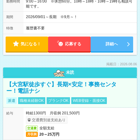
9:00～16:00 ※休憩60分。10時～18時・10時～19時も相談可
勤務時間
能です。
2026/09/01～長期 ※9月～！
期間
履歴書不要
特徴
気になる！
応募する
詳細へ
掲載日：2026.08.06
未読
【大宮駅徒歩すぐ】長期×安定！事務センタ
ー！電話ナシ
派遣
職種未経験OK
ブランクOK
WEB登録・面接OK
時給1300円 月収例 201,500円
給与
交通費別途支給あり
全額支給
交通費
20～25万円
月収例