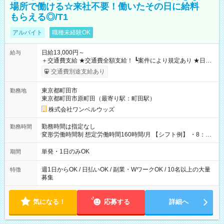
場所で働ける☆来社不要！働いたその日に給料
もらえる◎/T1
アルバイト
職種未経験OK
日給13,000円～
給与
＋交通費支給 ★交通費全額支給！ ┗案件により規定あり ★日払
いOK！（規定あり） ┗働いたその日に現金GET♪ お仕事後はコ
交通費別途支給あり
ンビニATMから 日払い分を引き落とせます！ 【試用期間】試
用期間なし
東京都町田市
勤務地
東京都町田市原町田（最寄り駅：町田駅）
株式会社ワンベルウッズ
勤務時間は指定なし
勤務時間
変形労働時間制 想定労働時間160時間/月 【シフト例】 ・8：00
～21：00
単発・1日のみOK
期間
週1日からOK / 日払いOK / 副業・WワークOK / 10名以上の大量
特徴
募集
気になる！
応募する
詳細へ