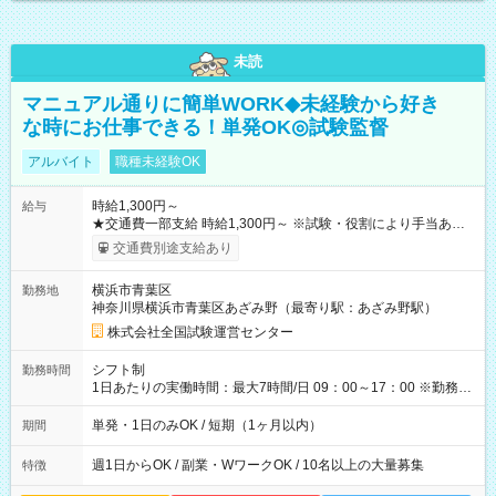
未読
マニュアル通りに簡単WORK◆未経験から好き
な時にお仕事できる！単発OK◎試験監督
アルバイト
職種未経験OK
時給1,300円～
給与
★交通費一部支給 時給1,300円～ ※試験・役割により手当あり
※勤務回数により昇給あり 【即給（前払い）オプションあ
交通費別途支給あり
り！】 希望される場合、勤務から1週間ほどで給与の一部を受け
取れます。 ※手数料418円がかかります。 【過去試験日の収入
横浜市青葉区
勤務地
例】 ・河合塾模擬試験 8:30～17:30（休憩1時間） 時給1,300円
神奈川県横浜市青葉区あざみ野（最寄り駅：あざみ野駅）
×8時間＝日収10,400円＋交通費 ※当日の役割により時給＋100
円の場合あり ・国家試験 7:00～13:30（休憩なし） 時給1,300
株式会社全国試験運営センター
円（役割手当＋100円）×6時間＝日収8,400円＋交通費 【試用期
間】試用期間なし
シフト制
勤務時間
1日あたりの実働時間：最大7時間/日 09：00～17：00 ※勤務時
間は 試験により異なります。
単発・1日のみOK / 短期（1ヶ月以内）
期間
週1日からOK / 副業・WワークOK / 10名以上の大量募集
特徴