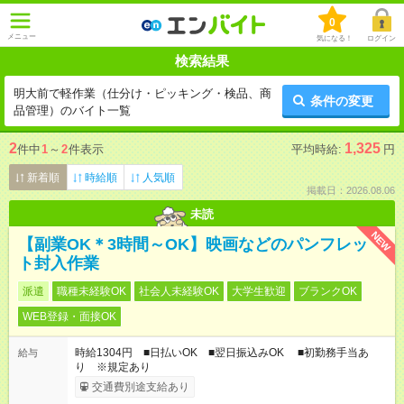
0
メニュー
気になる！
ログイン
検索結果
明大前で軽作業（仕分け・ピッキング・検品、商
条件の変更
品管理）のバイト一覧
2
1,325
件中
1
～
2
件表示
平均時給:
円
新着順
時給順
人気順
掲載日：2026.08.06
未読
NEW
【副業OK＊3時間～OK】映画などのパンフレッ
ト封入作業
派遣
職種未経験OK
社会人未経験OK
大学生歓迎
ブランクOK
WEB登録・面接OK
時給1304円 ■日払いOK ■翌日振込みOK ■初勤務手当あ
給与
り ※規定あり
交通費別途支給あり