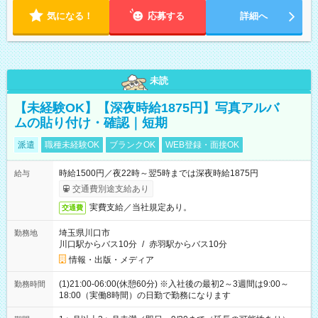
気になる！
応募する
詳細へ
未読
【未経験OK】【深夜時給1875円】写真アルバ
ムの貼り付け・確認｜短期
派遣
職種未経験OK
ブランクOK
WEB登録・面接OK
時給1500円／夜22時～翌5時までは深夜時給1875円
給与
交通費別途支給あり
実費支給／当社規定あり。
交通費
埼玉県川口市
勤務地
川口駅からバス10分
/
赤羽駅からバス10分
情報・出版・メディア
(1)21:00-06:00(休憩60分) ※入社後の最初2～3週間は9:00～
勤務時間
18:00（実働8時間）の日勤で勤務になります