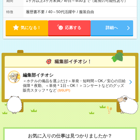
1ヶ月以上3ヶ月未満／即日～9/30まで（延長の可能性あり）
期間
履歴書不要
/
40～50代活躍中
/
服装自由
特徴
気になる！
応募する
詳細へ
編集部イチオシ
＜ホテルの備品を運ぶだけ＞単発・短時間～OK／安心の日給
保障＊夜勤、＜単発＊1日～OK！＞コンサートなどのグッズ
販売スタッフ＊など
(8/6UP!)
お気に入りの仕事は見つかりましたか？