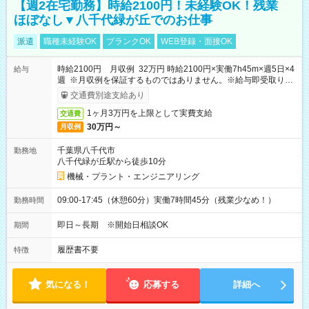
【週2在宅勤務】時給2100円！未経験OK！残業
ほぼなし▼八千代緑が丘でのお仕事
派遣
職種未経験OK
ブランクOK
WEB登録・面接OK
時給2100円 月収例 32万円 時給2100円×実働7h45m×週5日×4
給与
週 ※月収例を保証するものではありません。※給与即受取りサ
ービス利用可（利用条件有）
交通費別途支給あり
1ヶ月3万円を上限として実費支給
交通費
30万円～
月収例
千葉県八千代市
勤務地
八千代緑が丘駅から徒歩10分
機械・プラント・エンジニアリング
09:00-17:45（休憩60分）実働7時間45分（残業少なめ！）
勤務時間
即日～長期 ※開始日相談OK
期間
履歴書不要
特徴
気になる！
応募する
詳細へ