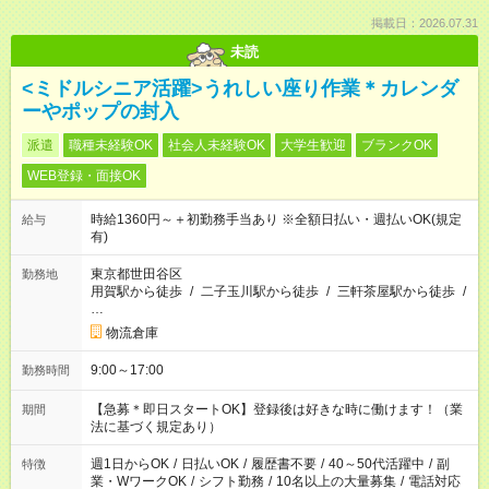
掲載日：2026.07.31
未読
<ミドルシニア活躍>うれしい座り作業＊カレンダ
ーやポップの封入
派遣
職種未経験OK
社会人未経験OK
大学生歓迎
ブランクOK
WEB登録・面接OK
時給1360円～＋初勤務手当あり ※全額日払い・週払いOK(規定
給与
有)
東京都世田谷区
勤務地
用賀駅から徒歩
/
二子玉川駅から徒歩
/
三軒茶屋駅から徒歩
/
…
物流倉庫
9:00～17:00
勤務時間
【急募＊即日スタートOK】登録後は好きな時に働けます！（業
期間
法に基づく規定あり）
週1日からOK
/
日払いOK
/
履歴書不要
/
40～50代活躍中
/
副
特徴
業・WワークOK
/
シフト勤務
/
10名以上の大量募集
/
電話対応