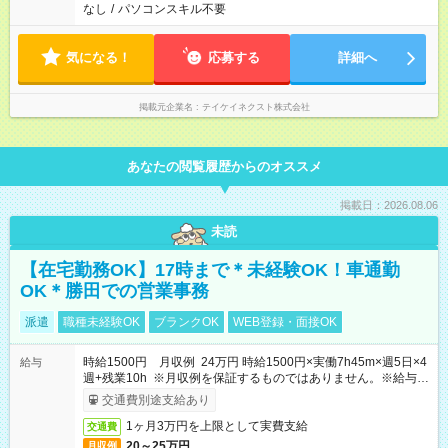
なし
/
パソコンスキル不要
気になる！
応募する
詳細へ
掲載元企業名
テイケイネクスト株式会社
あなたの閲覧履歴からのオススメ
掲載日：2026.08.06
未読
【在宅勤務OK】17時まで＊未経験OK！車通勤
OK＊勝田での営業事務
派遣
職種未経験OK
ブランクOK
WEB登録・面接OK
時給1500円 月収例 24万円 時給1500円×実働7h45m×週5日×4
給与
週+残業10h ※月収例を保証するものではありません。※給与即
受取りサービス利用可（利用条件有）
交通費別途支給あり
1ヶ月3万円を上限として実費支給
交通費
20～25万円
月収例