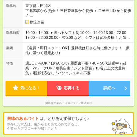
東京都世田谷区
勤務地
下北沢駅から徒歩
/
三軒茶屋駅から徒歩
/
二子玉川駅から徒歩
/
…
物流企業
10:00～14:00 ▼選べるシフト制 10:00～19:00 13:00～22:00
勤務時間
17:00～22:00 20:00～翌5:00 など、シフトは多種多様！ お気軽
にご相談ください！
【急募＊即日スタートOK】登録後は好きな時に働けます！（業
期間
法に基づく規定あり）
週1日からOK
/
日払いOK
/
履歴書不要
/
40～50代活躍中
/
副
特徴
業・WワークOK
/
服装自由
/
シフト勤務
/
10名以上の大量募
集
/
電話対応なし
/
パソコンスキル不要
気になる！
応募する
詳細へ
掲載元企業名
日伸セフティ株式会社
興味のあるバイト
は、とりあえず保存しよう♪
保存した求人は、後からまとめて応募できるよ。
企業からアプローチが届くことも！