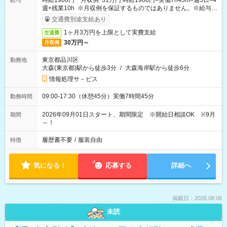
時給1900円 月収例 31万円 時給1900円×実働7h45m×週5日×4
給与
週+残業10h ※月収例を保証するものではありません。※給与即
受取りサービス利用可（利用条件有）
交通費別途支給あり
1ヶ月3万円を上限として実費支給
交通費
30万円～
月収例
東京都品川区
勤務地
大森(東京都)駅から徒歩3分
/
大森海岸駅から徒歩6分
情報処理サ－ビス
09:00-17:30（休憩45分）実働7時間45分
勤務時間
2026年09月01日スタート、期間限定 ※開始日相談OK ※9月
期間
～！
履歴書不要
/
服装自由
特徴
気になる！
応募する
詳細へ
掲載日：2026.08.06
未読