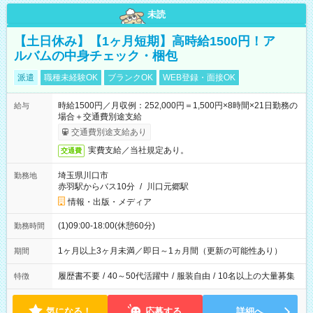
未読
【土日休み】【1ヶ月短期】高時給1500円！ア
ルバムの中身チェック・梱包
派遣
職種未経験OK
ブランクOK
WEB登録・面接OK
時給1500円／月収例：252,000円＝1,500円×8時間×21日勤務の
給与
場合＋交通費別途支給
交通費別途支給あり
実費支給／当社規定あり。
交通費
埼玉県川口市
勤務地
赤羽駅からバス10分
/
川口元郷駅
情報・出版・メディア
(1)09:00-18:00(休憩60分)
勤務時間
1ヶ月以上3ヶ月未満／即日～1ヵ月間（更新の可能性あり）
期間
履歴書不要
/
40～50代活躍中
/
服装自由
/
10名以上の大量募集
特徴
気になる！
応募する
詳細へ