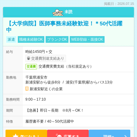
掲載日：2026.07.15
未読
【大学病院】医師事務未経験歓迎！＊50代活躍
中
派遣
職種未経験OK
ブランクOK
WEB登録・面接OK
時給1450円＋交
給与
交通費別途支給あり
交通費実費支給（当社規定あり）
交通費
千葉県浦安市
勤務地
新浦安駅から徒歩8分
/
浦安(千葉県)駅からバス13分
新浦安駅近くの企業
9:00～17:10
勤務時間
【急募】即日～長期 ※8月～OK！
期間
履歴書不要
/
40～50代活躍中
特徴
気になる！
応募する
詳細へ