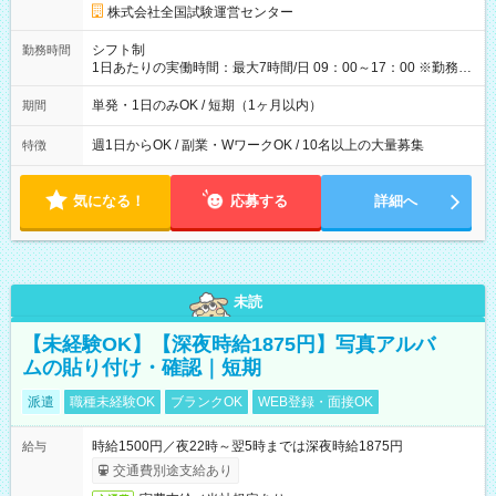
円の場合あり ・国家試験 7:00～13:30（休憩なし） 時給1,300
株式会社全国試験運営センター
円（役割手当＋100円）×6時間＝日収8,400円＋交通費 【試用期
間】試用期間なし
シフト制
勤務時間
1日あたりの実働時間：最大7時間/日 09：00～17：00 ※勤務時
間は 試験により異なります。
単発・1日のみOK / 短期（1ヶ月以内）
期間
週1日からOK / 副業・WワークOK / 10名以上の大量募集
特徴
気になる！
応募する
詳細へ
未読
【未経験OK】【深夜時給1875円】写真アルバ
ムの貼り付け・確認｜短期
派遣
職種未経験OK
ブランクOK
WEB登録・面接OK
時給1500円／夜22時～翌5時までは深夜時給1875円
給与
交通費別途支給あり