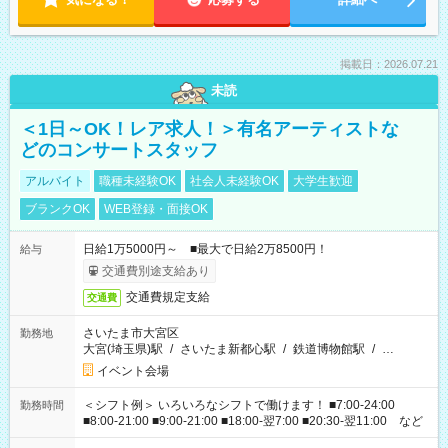
掲載日：2026.07.21
未読
＜1日～OK！レア求人！＞有名アーティストな
どのコンサートスタッフ
アルバイト
職種未経験OK
社会人未経験OK
大学生歓迎
ブランクOK
WEB登録・面接OK
日給1万5000円～ ■最大で日給2万8500円！
給与
交通費別途支給あり
交通費規定支給
交通費
さいたま市大宮区
勤務地
大宮(埼玉県)駅
/
さいたま新都心駅
/
鉄道博物館駅
/
…
イベント会場
＜シフト例＞ いろいろなシフトで働けます！ ■7:00-24:00
勤務時間
■8:00-21:00 ■9:00-21:00 ■18:00-翌7:00 ■20:30-翌11:00 など