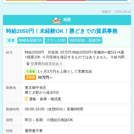
掲載日：2026.08.04
未読
時給2050円！未経験OK！勝どきでの貿易事務
派遣
職種未経験OK
ブランクOK
WEB登録・面接OK
時給2050円 月収例 35万円 時給2050円×実働8h×週5日×4週
給与
+残業10h ※月収例を保証するものではありません。※給与即受
取りサービス利用可（利用条件有）
交通費別途支給あり
1ヶ月3万円を上限として実費支給
交通費
30万円～
月収例
東京都中央区
勤務地
勝どき駅から徒歩5分
運輸・倉庫・物流業
09:00-18:00（休憩60分）実働8時間
勤務時間
即日～長期 ※開始日相談OK
期間
履歴書不要
特徴