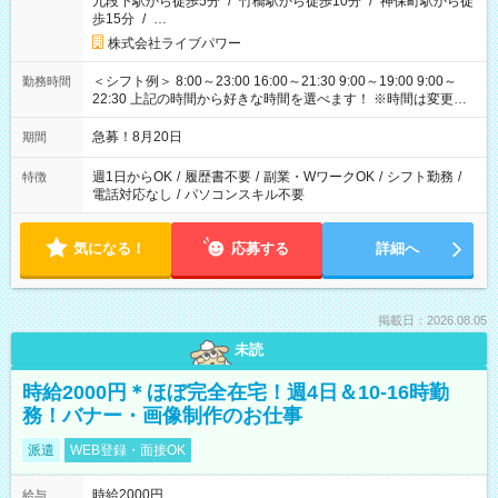
九段下駅から徒歩5分
/
竹橋駅から徒歩10分
/
神保町駅から徒
歩15分
/
…
株式会社ライブパワー
＜シフト例＞ 8:00～23:00 16:00～21:30 9:00～19:00 9:00～
勤務時間
22:30 上記の時間から好きな時間を選べます！ ※時間は変更と
なる可能性があります
急募！8月20日
期間
週1日からOK
/
履歴書不要
/
副業・WワークOK
/
シフト勤務
/
特徴
電話対応なし
/
パソコンスキル不要
気になる！
応募する
詳細へ
掲載日：2026.08.05
未読
時給2000円＊ほぼ完全在宅！週4日＆10-16時勤
務！バナー・画像制作のお仕事
派遣
WEB登録・面接OK
時給2000円
給与