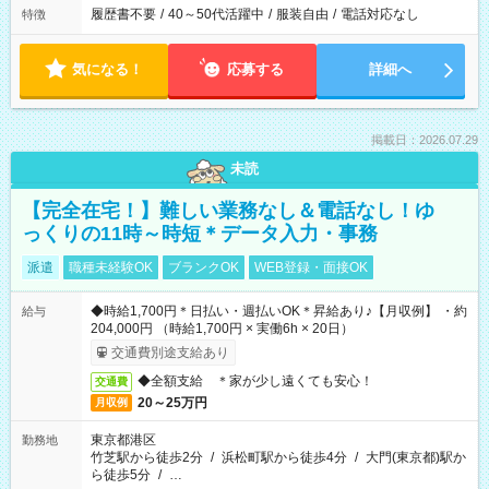
履歴書不要
/
40～50代活躍中
/
服装自由
/
電話対応なし
特徴
気になる！
応募する
詳細へ
掲載日：2026.07.29
未読
【完全在宅！】難しい業務なし＆電話なし！ゆ
っくりの11時～時短＊データ入力・事務
派遣
職種未経験OK
ブランクOK
WEB登録・面接OK
◆時給1,700円＊日払い・週払いOK＊昇給あり♪【月収例】 ・約
給与
204,000円 （時給1,700円 × 実働6h × 20日）
交通費別途支給あり
◆全額支給 ＊家が少し遠くても安心！
交通費
20～25万円
月収例
東京都港区
勤務地
竹芝駅から徒歩2分
/
浜松町駅から徒歩4分
/
大門(東京都)駅か
ら徒歩5分
/
…