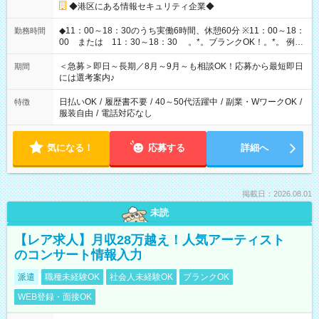
◆港区にある情報セキュリティ企業◆
◆11：00～18：30のうち実働6時間、休憩60分 ※11：00～18：
勤務時間
00 または 11：30～18：30 。*。ブランクOK！。*。 例え
ば前職が、 在宅/財団法人/事務/コールセンター/受付/販売/カフェ
スタッフ スイーツ販売/ホテルフロント/化粧品販売/など 様々な
＜急募＞即日～長期／8月～9月～も相談OK！応募から最短即日
期間
業界から入社して活躍されています♪
には選考案内♪
日払いOK
/
履歴書不要
/
40～50代活躍中
/
副業・WワークOK
/
特徴
服装自由
/
電話対応なし
気になる！
応募する
詳細へ
掲載日：2026.08.01
未読
【レア求人】月収28万越え！人気アーティスト
のコンサート情報入力
派遣
職種未経験OK
社会人未経験OK
ブランクOK
WEB登録・面接OK