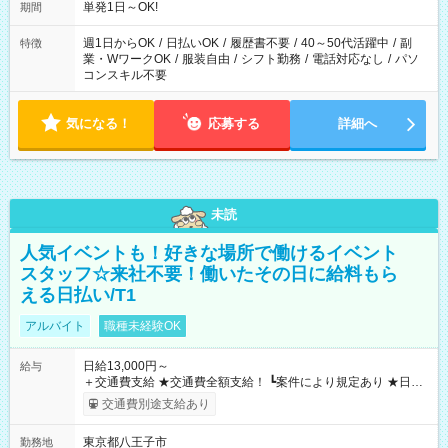
単発1日～OK!
期間
週1日からOK
/
日払いOK
/
履歴書不要
/
40～50代活躍中
/
副
特徴
業・WワークOK
/
服装自由
/
シフト勤務
/
電話対応なし
/
パソ
コンスキル不要
気になる！
応募する
詳細へ
未読
人気イベントも！好きな場所で働けるイベント
スタッフ☆来社不要！働いたその日に給料もら
える日払い/T1
アルバイト
職種未経験OK
日給13,000円～
給与
＋交通費支給 ★交通費全額支給！ ┗案件により規定あり ★日払
いOK！（規定あり） ┗働いたその日に現金GET♪ お仕事後はコ
交通費別途支給あり
ンビニATMから 日払い分を引き落とせます！ 【試用期間】試
用期間なし
東京都八王子市
勤務地