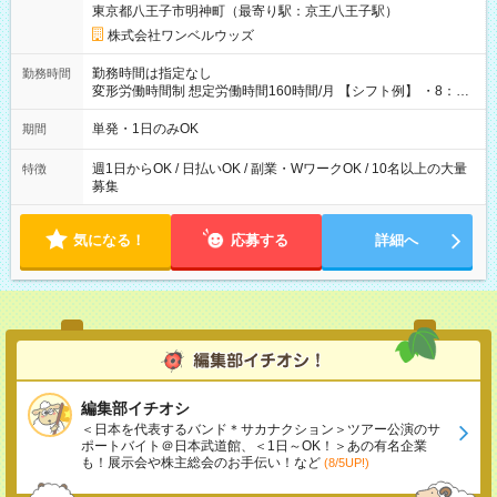
東京都八王子市明神町（最寄り駅：京王八王子駅）
株式会社ワンベルウッズ
勤務時間は指定なし
勤務時間
変形労働時間制 想定労働時間160時間/月 【シフト例】 ・8：00
～21：00
単発・1日のみOK
期間
週1日からOK / 日払いOK / 副業・WワークOK / 10名以上の大量
特徴
募集
気になる！
応募する
詳細へ
編集部イチオシ
＜日本を代表するバンド＊サカナクション＞ツアー公演のサ
ポートバイト＠日本武道館、＜1日～OK！＞あの有名企業
も！展示会や株主総会のお手伝い！など
(8/5UP!)