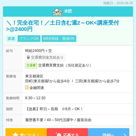
掲載日：2026.08.05
未読
＼！完全在宅！／土日含む週2～OK<講座受付
>@2400円
派遣
ブランクOK
WEB登録・面接OK
時給2400円＋交
給与
交通費別途支給あり
交通費実費支給（当社規定あり）
交通費
東京都港区
勤務地
田町(東京都)駅から徒歩4分
/
三田(東京都)駅から徒歩7分
金融関連
8:30～12:30
勤務時間
【急募】即日～長期 ※8月～OK！
期間
履歴書不要
/
40～50代活躍中
/
服装自由
特徴
気になる！
応募する
詳細へ