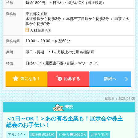
時給1800円 ＊日払い・週払いOK（当社規定）
給与
東京都文京区
勤務地
水道橋駅から徒歩3分
/
本郷三丁目駅から徒歩3分
/
御茶ノ水
駅から徒歩7分
人材派遣会社
10:00 ～ 19:00 ＊休憩60分
勤務時間
即日～長期 ＊1ヶ月以上の短期も相談可
期間
日払いOK
/
履歴書不要
/
副業・WワークOK
特徴
気になる！
応募する
詳細へ
掲載日：2026.08.05
未読
＜1日～OK！＞あの有名企業も！展示会や株主
総会のお手伝い！
アルバイト
職種未経験OK
社会人未経験OK
大学生歓迎