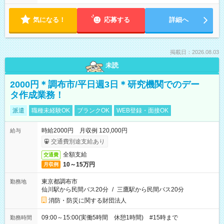
気になる！
応募する
詳細へ
掲載日：2026.08.03
未読
2000円＊調布市/平日週3日＊研究機関でのデー
タ作成業務！
派遣
職種未経験OK
ブランクOK
WEB登録・面接OK
時給2000円 月収例 120,000円
給与
交通費別途支給あり
全額支給
交通費
10～15万円
月収例
東京都調布市
勤務地
仙川駅から民間バス20分
/
三鷹駅から民間バス20分
消防・防災に関する財団法人
09:00～15:00(実働5時間 休憩1時間) #15時まで
勤務時間