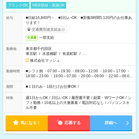
ブランクOK
WEB登録・面接OK
■日給16,840円～ ■日払いOK ■実働3時間5,120円のお仕事あ
給与
ります！
交通費別途支給あり
一部支給
交通費
東京都千代田区
勤務地
東京駅
/
水道橋駅
/
有楽町駅
/
…
株式会社マッシュ
■シフト例 ・07:00～19:30 ・09:00～12:00 ・10:00～17:00 ・
勤務時間
18:00～23:00 ・19:00～07:00 ・20:00～09:00 ・22:00～06:00
etc ★最短で3時間で5,120円のお仕事から 15時間で2万円近く稼
げるお仕事も！ ご希望のお時間に合わせてご紹介！ ※シフトは
■１日のみ・1回だけお仕事OK！
期間
現場によって異なります。 ※勿論、休憩時間はあるのでご安心
ください！
週1日からOK
/
日払いOK
/
履歴書不要
/
副業・WワークOK
/
シ
特徴
フト勤務
/
10名以上の大量募集
/
電話対応なし
/
パソコンスキ
ル不要
気になる！
応募する
詳細へ