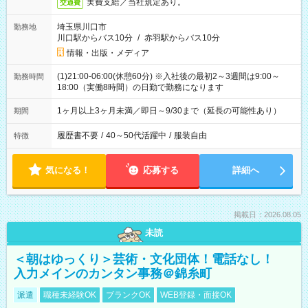
実費支給／当社規定あり。
交通費
埼玉県川口市
勤務地
川口駅からバス10分
/
赤羽駅からバス10分
情報・出版・メディア
(1)21:00-06:00(休憩60分) ※入社後の最初2～3週間は9:00～
勤務時間
18:00（実働8時間）の日勤で勤務になります
1ヶ月以上3ヶ月未満／即日～9/30まで（延長の可能性あり）
期間
履歴書不要
/
40～50代活躍中
/
服装自由
特徴
気になる！
応募する
詳細へ
掲載日：2026.08.05
未読
＜朝はゆっくり＞芸術・文化団体！電話なし！
入力メインのカンタン事務＠錦糸町
派遣
職種未経験OK
ブランクOK
WEB登録・面接OK