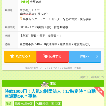
全額支給
交通費
東京都八王子市
勤務地
南大沢駅
から徒歩4分
事務センター・コールセンターなどの運営・代行事業
08:30～17:30(実働8時間 休憩1時間)
勤務時間
【急募】即日～長期 ※即日～！
期間
履歴書不要
/
40～50代活躍中
/
服装自由
/
電話対応なし
特徴
気になる！
応募する
詳細へ
掲載元企業名
パーソルテンプスタッフ株式会社 首都圏
掲載日：2026.08.09
未読
NEW
時給1600円！人気の財団法人！17時定時＊自動
車通勤OK＊事務
派遣
職種未経験OK
WEB登録・面接OK