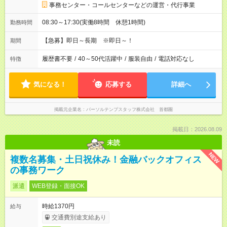
事務センター・コールセンターなどの運営・代行事業
08:30～17:30(実働8時間 休憩1時間)
勤務時間
【急募】即日～長期 ※即日～！
期間
履歴書不要
/
40～50代活躍中
/
服装自由
/
電話対応なし
特徴
気になる！
応募する
詳細へ
掲載元企業名
パーソルテンプスタッフ株式会社 首都圏
掲載日：2026.08.09
未読
NEW
複数名募集・土日祝休み！金融バックオフィス
の事務ワーク
派遣
WEB登録・面接OK
時給1370円
給与
交通費別途支給あり