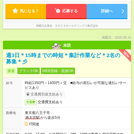
入社2～3年目でサブマネージャーへ、20代で管理職へとキャリ
ト制 ［ シフト例 ］ ・平日⇒12：30-21：30 ・土日祝⇒10：00-
アアップするケースも珍しくありません。 【試用期間】試用期
19：00 ★自分のペースで進めやすい！
間あり 試用期間の長さ：1ヶ月 ※ 雇用形態と給与に、本採用時
気になる！
―――――――――――― 一校舎を一人で担当する場合も多い
応募する
詳細へ
と異なる部分があります。 雇用形態：インターンシップ 給与：
ので、スケジュール管理はあなた次第。「今日は定時で帰っ
時給 1,400円 ～ 1,400円 ※月途中での入社の場合、その月の月
て、明日に備えよう」など、調整しやすい環境です。
末まではインターンとして勤務になります。
掲載元企業名
ＮＯＶＡホールディングス株式会社
掲載日：2026.08.10
未読
NEW
週3日＊15時までの時短＊集計作業など＊2名の
募集＊彡
派遣
ブランクOK
WEB登録・面接OK
時給1350円～1400円＋交 ■給与の前払いが可能な速払いサー
給与
ビスあり
交通費別途支給あり
交通費支給あり
交通費
東京都八王子市
勤務地
南大沢駅
から徒歩5分
IT関連