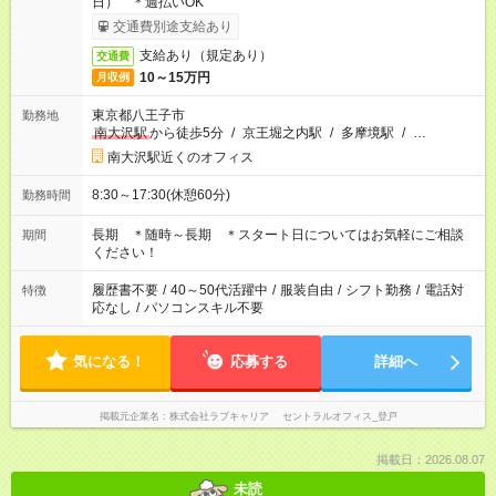
日） ＊週払いOK
交通費別途支給あり
支給あり（規定あり）
交通費
10～15万円
月収例
東京都八王子市
勤務地
南大沢駅
から徒歩5分
/
京王堀之内駅
/
多摩境駅
/
…
南大沢駅近くのオフィス
8:30～17:30(休憩60分)
勤務時間
長期 ＊随時～長期 ＊スタート日についてはお気軽にご相談
期間
ください！
履歴書不要
/
40～50代活躍中
/
服装自由
/
シフト勤務
/
電話対
特徴
応なし
/
パソコンスキル不要
気になる！
応募する
詳細へ
掲載元企業名
株式会社ラブキャリア セントラルオフィス_登戸
掲載日：2026.08.07
未読