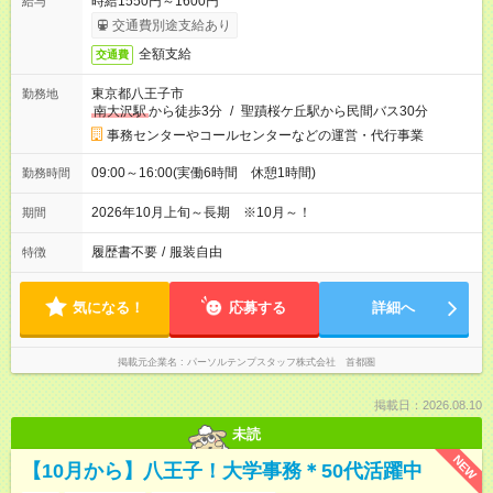
時給1550円～1600円
給与
交通費別途支給あり
全額支給
交通費
東京都八王子市
勤務地
南大沢駅
から徒歩3分
/
聖蹟桜ケ丘駅から民間バス30分
事務センターやコールセンターなどの運営・代行事業
09:00～16:00(実働6時間 休憩1時間)
勤務時間
2026年10月上旬～長期 ※10月～！
期間
履歴書不要
/
服装自由
特徴
気になる！
応募する
詳細へ
掲載元企業名
パーソルテンプスタッフ株式会社 首都圏
掲載日：2026.08.10
未読
NEW
【10月から】八王子！大学事務＊50代活躍中