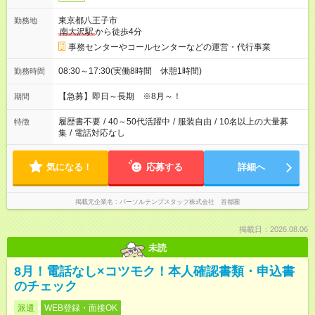
東京都八王子市
勤務地
南大沢駅
から徒歩4分
事務センターやコールセンターなどの運営・代行事業
08:30～17:30(実働8時間 休憩1時間)
勤務時間
【急募】即日～長期 ※8月～！
期間
履歴書不要
/
40～50代活躍中
/
服装自由
/
10名以上の大量募
特徴
集
/
電話対応なし
気になる！
応募する
詳細へ
掲載元企業名
パーソルテンプスタッフ株式会社 首都圏
掲載日：2026.08.06
未読
8月！電話なし×コツモク！本人確認書類・申込書
のチェック
派遣
WEB登録・面接OK