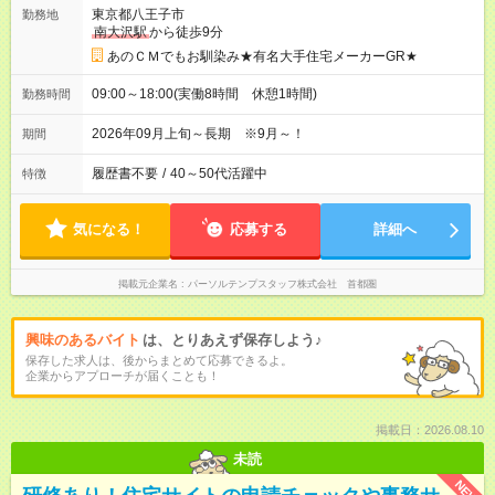
東京都八王子市
勤務地
南大沢駅
から徒歩9分
あのＣＭでもお馴染み★有名大手住宅メーカーGR★
09:00～18:00(実働8時間 休憩1時間)
勤務時間
2026年09月上旬～長期 ※9月～！
期間
履歴書不要
/
40～50代活躍中
特徴
気になる！
応募する
詳細へ
掲載元企業名
パーソルテンプスタッフ株式会社 首都圏
興味のあるバイト
は、とりあえず保存しよう♪
保存した求人は、後からまとめて応募できるよ。
企業からアプローチが届くことも！
掲載日：2026.08.10
未読
NEW