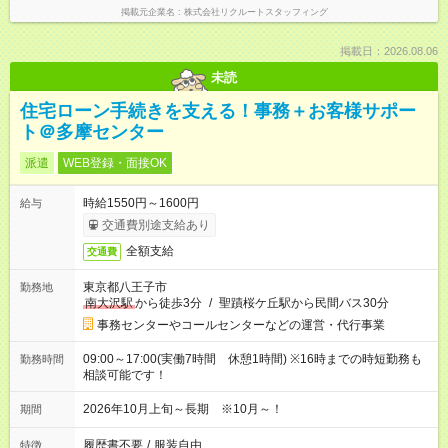
掲載元企業名
株式会社リクルートスタッフィング
掲載日：2026.08.06
未読
住宅ローン手続きを支える！事務＋お客様サポー
ト＠多摩センター
派遣
WEB登録・面接OK
時給1550円～1600円
給与
交通費別途支給あり
全額支給
交通費
東京都八王子市
勤務地
南大沢駅
から徒歩3分
/
聖蹟桜ケ丘駅から民間バス30分
事務センターやコールセンターなどの運営・代行事業
09:00～17:00(実働7時間 休憩1時間) ※16時までの時短勤務も
勤務時間
相談可能です！
2026年10月上旬～長期 ※10月～！
期間
履歴書不要
/
服装自由
特徴