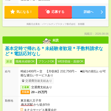
気になる！
応募する
詳細へ
掲載元企業名
パーソルテンプスタッフ株式会社 首都圏
掲載日：2026.08.06
未読
基本定時で帰れる＊未経験者歓迎＊手数料請求な
ど＊電話応対なし
派遣
職種未経験OK
ブランクOK
WEB登録・面接OK
時給1400円＋交 【月収例】232,750円～ ■給与の前払いが可
給与
能な速払いサービスあり
交通費別途支給あり
交通費支給あり
交通費
20～25万円
月収例
東京都八王子市
勤務地
南大沢駅
から徒歩5分
ＢＰＯサービス事業会社