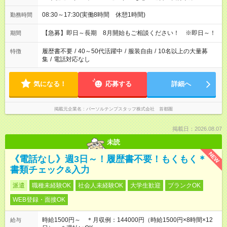
08:30～17:30(実働8時間 休憩1時間)
勤務時間
【急募】即日～長期 8月開始もご相談ください！ ※即日～！
期間
履歴書不要
/
40～50代活躍中
/
服装自由
/
10名以上の大量募
特徴
集
/
電話対応なし
気になる！
応募する
詳細へ
掲載元企業名
パーソルテンプスタッフ株式会社 首都圏
掲載日：2026.08.07
未読
NEW
《電話なし》週3日～！履歴書不要！もくもく＊
書類チェック&入力
派遣
職種未経験OK
社会人未経験OK
大学生歓迎
ブランクOK
WEB登録・面接OK
時給1500円～ ＊月収例：144000円（時給1500円×8時間×12
給与