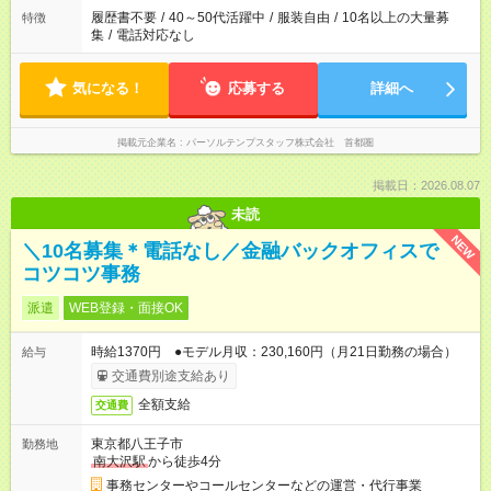
履歴書不要
/
40～50代活躍中
/
服装自由
/
10名以上の大量募
特徴
集
/
電話対応なし
気になる！
応募する
詳細へ
掲載元企業名
パーソルテンプスタッフ株式会社 首都圏
掲載日：2026.08.07
未読
NEW
＼10名募集＊電話なし／金融バックオフィスで
コツコツ事務
派遣
WEB登録・面接OK
時給1370円 ●モデル月収：230,160円（月21日勤務の場合）
給与
交通費別途支給あり
全額支給
交通費
東京都八王子市
勤務地
南大沢駅
から徒歩4分
事務センターやコールセンターなどの運営・代行事業