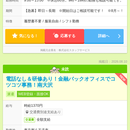
9:00～15:00 ※休憩60分。9時～18時の勤務も相談可能です。
勤務時間
【急募】即日～長期 ※開始日はご相談可能です！ ※8月～！
期間
履歴書不要
/
服装自由
/
シフト勤務
特徴
気になる！
応募する
詳細へ
掲載元企業名
株式会社スタッフサービス
掲載日：2026.08.10
未読
NEW
電話なし＆研修あり！金融バックオフィスでコ
ツコツ事務！南大沢
派遣
WEB登録・面接OK
時給1370円
給与
交通費別途支給あり
全額支給
交通費