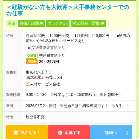
＜経験がない方も大歓迎＞大手事務センターでの
お仕事
派遣
職種未経験OK
ブランクOK
WEB登録・面接OK
時給1500円～1600円＋交 【月収例】240,000円～ ■給与の
給与
前払いが可能な速払いサービスあり
交通費別途支給あり
交通費支給あり
交通費
20～25万円
月収例
東京都八王子市
勤務地
南大沢駅
から徒歩5分
人材サービス会社
9:00～17:30 ※残業は月10～15時間程度。※休憩60分。
勤務時間
2026/08/12～長期 ※開始日はご相談可能です！ ※8月～！
期間
履歴書不要
特徴
気になる！
応募する
詳細へ