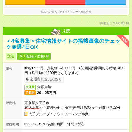
掲載元企業名
テイケイトレード株式会社
掲載日：2026.08.10
未読
NEW
＜4名募集＞住宅情報サイトの掲載画像のチェッ
ク＠週4日OK
派遣
WEB登録・面接OK
時給1500円 月収例 240,000円 ●初回契約期間のみ時給1400
給与
円（延長時に1500円となります♪）
交通費別途支給あり
全額支給
交通費
20～25万円
月収例
東京都八王子市
勤務地
南大沢駅
から徒歩4分
/
橋本(神奈川県)駅から民間バス23分
大手グループ＊アウトソーシング事業
09:30～18:30(実働8時間 休憩1時間)
勤務時間