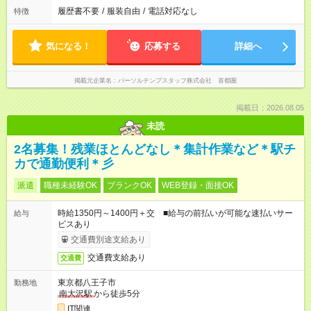
履歴書不要
/
服装自由
/
電話対応なし
特徴
気になる！
応募する
詳細へ
掲載元企業名
パーソルテンプスタッフ株式会社 首都圏
掲載日：2026.08.05
未読
2名募集！残業ほとんどなし＊集計作業など＊駅チ
カで通勤便利＊彡
派遣
職種未経験OK
ブランクOK
WEB登録・面接OK
時給1350円～1400円＋交 ■給与の前払いが可能な速払いサー
給与
ビスあり
交通費別途支給あり
交通費支給あり
交通費
東京都八王子市
勤務地
南大沢駅
から徒歩5分
IT関連