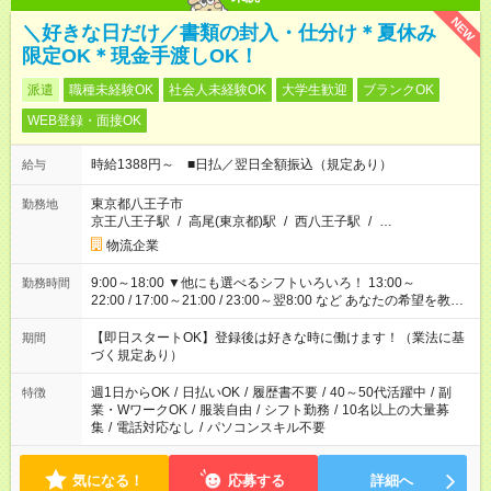
NEW
＼好きな日だけ／書類の封入・仕分け＊夏休み
限定OK＊現金手渡しOK！
派遣
職種未経験OK
社会人未経験OK
大学生歓迎
ブランクOK
WEB登録・面接OK
時給1388円～ ■日払／翌日全額振込（規定あり）
給与
東京都八王子市
勤務地
京王八王子駅
/
高尾(東京都)駅
/
西八王子駅
/
…
物流企業
9:00～18:00 ▼他にも選べるシフトいろいろ！ 13:00～
勤務時間
22:00 / 17:00～21:00 / 23:00～翌8:00 など あなたの希望を教え
てください！
【即日スタートOK】登録後は好きな時に働けます！（業法に基
期間
づく規定あり）
週1日からOK
/
日払いOK
/
履歴書不要
/
40～50代活躍中
/
副
特徴
業・WワークOK
/
服装自由
/
シフト勤務
/
10名以上の大量募
集
/
電話対応なし
/
パソコンスキル不要
気になる！
応募する
詳細へ