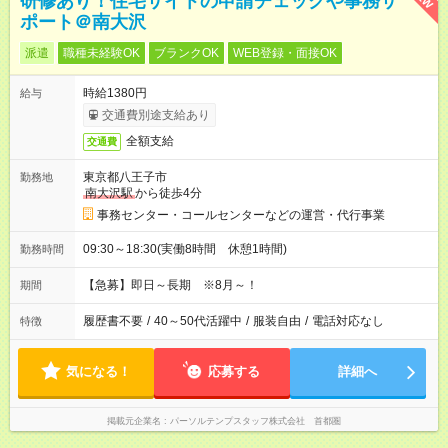
研修あり！住宅サイトの申請チェックや事務サ
ポート＠南大沢
派遣
職種未経験OK
ブランクOK
WEB登録・面接OK
時給1380円
給与
交通費別途支給あり
全額支給
交通費
東京都八王子市
勤務地
南大沢駅
から徒歩4分
事務センター・コールセンターなどの運営・代行事業
09:30～18:30(実働8時間 休憩1時間)
勤務時間
【急募】即日～長期 ※8月～！
期間
履歴書不要
/
40～50代活躍中
/
服装自由
/
電話対応なし
特徴
気になる！
応募する
詳細へ
掲載元企業名
パーソルテンプスタッフ株式会社 首都圏