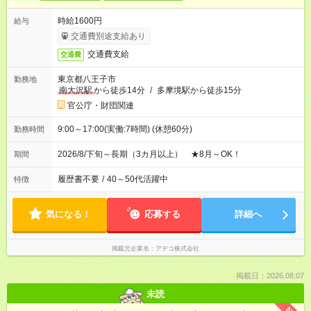
時給1600円
給与
交通費別途支給あり
交通費支給
交通費
東京都八王子市
勤務地
南大沢駅
から徒歩14分
/
多摩境駅から徒歩15分
官公庁・財団関連
9:00～17:00(実働:7時間) (休憩60分)
勤務時間
2026/8/下旬～長期（3カ月以上） ★8月～OK！
期間
履歴書不要
/
40～50代活躍中
特徴
気になる！
応募する
詳細へ
掲載元企業名
アデコ株式会社
掲載日：2026.08.07
未読