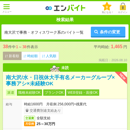
0
メニュー
気になる！
ログイン
検索結果
条件の変更
南大沢で事務・オフィスワーク系のバイト一覧
38
1,465
件中
1
～
38
件表示
平均時給:
円
新着順
時給順
人気順
掲載日：2026.08.10
未読
NEW
南大沢/水・日祝休大手有名メーカーグループ×
事務アシ×未経験OK
派遣
職種未経験OK
ブランクOK
WEB登録・面接OK
時給1600円 月収例 256,000円+残業代
給与
交通費別途支給あり
全額支給
交通費
25～30万円
月収例