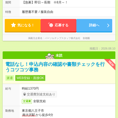
【急募】即日～長期 ※8月～！
期間
履歴書不要
/
服装自由
特徴
気になる！
応募する
詳細へ
掲載元企業名
パーソルテンプスタッフ株式会社 首都圏
掲載日：2026.08.10
未読
NEW
電話なし！申込内容の確認や書類チェックを行
うコツコツ事務
派遣
WEB登録・面接OK
時給1370円
給与
交通費別途支給あり
全額支給
交通費
東京都八王子市
勤務地
南大沢駅
から徒歩4分