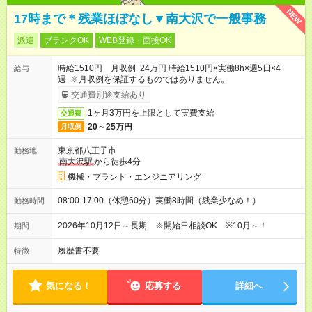
NEW
17時まで＊残業ほぼなし▼南大沢で一般事務
派遣
ブランクOK
WEB登録・面接OK
時給1510円 月収例 24万円 時給1510円×実働8h×週5日×4
給与
週 ※月収例を保証するものではありません。
交通費別途支給あり
1ヶ月3万円を上限として実費支給
交通費
20～25万円
月収例
東京都八王子市
勤務地
南大沢駅
から徒歩4分
機械・プラント・エンジニアリング
08:00-17:00（休憩60分）実働8時間（残業少なめ！）
勤務時間
2026年10月12日～長期 ※開始日相談OK ※10月～！
期間
履歴書不要
特徴
気になる！
応募する
詳細へ