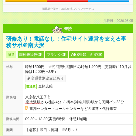
掲載元企業名
株式会社スタッフサービス
掲載日：2026.08.05
未読
研修あり！電話なし！住宅サイト運営を支える事
務サポ＠南大沢
派遣
職種未経験OK
ブランクOK
WEB登録・面接OK
時給1500円 ※初回契約期間のみ時給1,400円（更新時に10月以
給与
降は1,500円へUP）
交通費別途支給あり
全額支給
交通費
東京都八王子市
勤務地
南大沢駅
から徒歩4分
/
橋本(神奈川県)駅から民間バス23分
事務センター・コールセンターなどの運営・代行事業
09:30～18:30(実働8時間 休憩1時間)
勤務時間
【急募】即日～長期 ※8月～！
期間