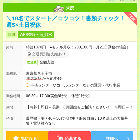
未読
NEW
＼10名でスタート／コツコツ！書類チェック！
週5×土日祝休
派遣
WEB登録・面接OK
時給1370円 ●モデル月収：230,160円（月21日勤務の場合）
給与
交通費別途支給あり
全額支給
交通費
東京都八王子市
勤務地
南大沢駅
から徒歩4分
事務センターやコールセンターなどの運営・代行事業
08:30～17:30(実働8時間 休憩1時間)
勤務時間
【急募】即日～長期 8月開始もご相談ください！ ※即日～！
期間
履歴書不要
/
40～50代活躍中
/
服装自由
/
10名以上の大量募
特徴
集
/
電話対応なし
気になる！
応募する
詳細へ