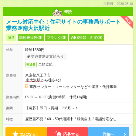
掲載日：2026.08.10
未読
NEW
メール対応中心！住宅サイトの事務局サポート
業務＠南大沢駅近
派遣
職種未経験OK
ブランクOK
WEB登録・面接OK
時給1380円
給与
交通費別途支給あり
全額支給
交通費
東京都八王子市
勤務地
南大沢駅
から徒歩4分
事務センター・コールセンターなどの運営・代行事業
09:30～18:30(実働8時間 休憩1時間)
勤務時間
【急募】即日～長期 ※8月～！
期間
履歴書不要
/
40～50代活躍中
/
服装自由
/
電話対応なし
特徴
気になる！
応募する
詳細へ