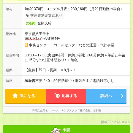
時給1370円 ●モデル月収：230,160円（月21日勤務の場合）
給与
交通費別途支給あり
全額支給
交通費
東京都八王子市
勤務地
南大沢駅
から徒歩4分
事務センター・コールセンターなどの運営・代行事業
08:30～17:30(実働8時間 休憩1時間) ※60分休憩＋午前と午後
勤務時間
に15分ずつ任意休憩あり♪（有給）
【急募】即日～長期 ※8月～！
期間
履歴書不要
/
40～50代活躍中
/
服装自由
/
電話対応なし
特徴
気になる！
応募する
詳細へ
掲載元企業名
パーソルテンプスタッフ株式会社 首都圏
掲載日：2026.08.05
未読