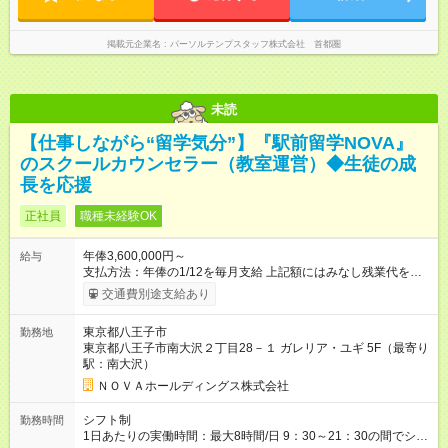
掲載元企業名
パーソルテンプスタッフ株式会社 首都圏
未読
【仕事しながら“留学気分”】『駅前留学NOVA』
のスクールカウンセラー（教室運営）◆生徒の成
長を応援
正社員
職種未経験OK
年俸3,600,000円～
給与
支払方法：年俸の1/12を毎月支給 上記額にはみなし残業代を含
みます。※超過分は全額支給いたします。 みなし残業代 30,000
交通費別途支給あり
円／月 みなし残業時間 15時間／月 ★頑張りが収入に直結！イン
センティブ。 ―――――――――――― 校舎の目標達成度な
東京都八王子市
勤務地
ど、成果に応じて年2回インセンティブを支給します。一般職の
東京都八王子市南大沢２丁目28－１ ガレリア・ユギ 5F（最寄り
社員が、半期で20～30万円のインセンティブを手にした実績
駅：南大沢）
も。頑張りが目に見える形で収入に還元されるため、高いモチ
ベーションで仕事に取り組めます。 ★毎月チャンスあり！スピ
ＮＯＶＡホールディングス株式会社
ーディな昇格。 ―――――――――――― 年1回の査定に加
え、毎月、現場の管理職が優秀な人材を役員に推薦する制度が
シフト制
勤務時間
あります。実力が認められれば、年度の途中でも昇格。実際、
1日あたりの実働時間：最大8時間/日 9：30～21：30の間でシフ