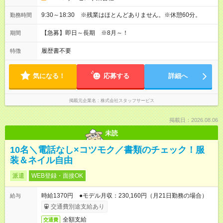
9:30～18:30 ※残業はほとんどありません。※休憩60分。
勤務時間
【急募】即日～長期 ※8月～！
期間
履歴書不要
特徴
気になる！
応募する
詳細へ
掲載元企業名
株式会社スタッフサービス
掲載日：2026.08.06
未読
10名＼電話なし×コツモク／書類のチェック！服
装＆ネイル自由
派遣
WEB登録・面接OK
時給1370円 ●モデル月収：230,160円（月21日勤務の場合）
給与
交通費別途支給あり
全額支給
交通費