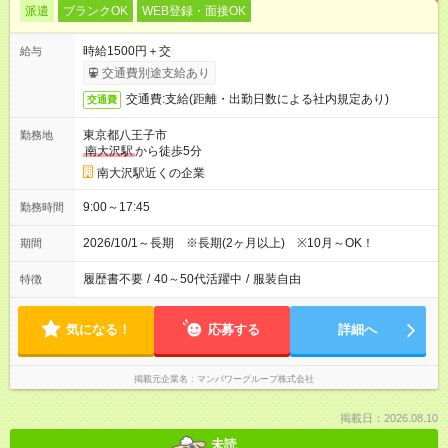
派遣
ブランクOK
WEB登録・面接OK
時給1500円＋交
給与
交通費別途支給あり
交通費:支給(距離・出勤日数による社内規定あり)
交通費
東京都八王子市
勤務地
南大沢駅
から徒歩5分
南大沢駅近くの企業
9:00～17:45
勤務時間
2026/10/1～長期 ※長期(2ヶ月以上) ※10月～OK！
期間
履歴書不要
/
40～50代活躍中
/
服装自由
特徴
気になる！
応募する
詳細へ
掲載元企業名
マンパワーグループ株式会社
掲載日：2026.08.10
未読