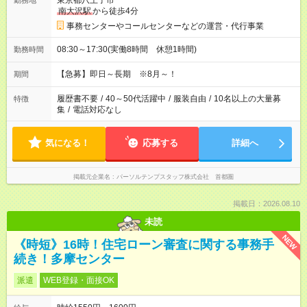
東京都八王子市
勤務地
南大沢駅
から徒歩4分
事務センターやコールセンターなどの運営・代行事業
08:30～17:30(実働8時間 休憩1時間)
勤務時間
【急募】即日～長期 ※8月～！
期間
履歴書不要
/
40～50代活躍中
/
服装自由
/
10名以上の大量募
特徴
集
/
電話対応なし
気になる！
応募する
詳細へ
掲載元企業名
パーソルテンプスタッフ株式会社 首都圏
掲載日：2026.08.10
未読
NEW
《時短》16時！住宅ローン審査に関する事務手
続き！多摩センター
派遣
WEB登録・面接OK