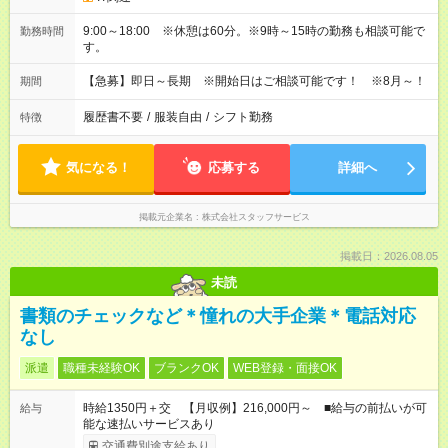
9:00～18:00 ※休憩は60分。※9時～15時の勤務も相談可能で
勤務時間
す。
【急募】即日～長期 ※開始日はご相談可能です！ ※8月～！
期間
履歴書不要
/
服装自由
/
シフト勤務
特徴
気になる！
応募する
詳細へ
掲載元企業名
株式会社スタッフサービス
掲載日：2026.08.05
未読
書類のチェックなど＊憧れの大手企業＊電話対応
なし
派遣
職種未経験OK
ブランクOK
WEB登録・面接OK
時給1350円＋交 【月収例】216,000円～ ■給与の前払いが可
給与
能な速払いサービスあり
交通費別途支給あり