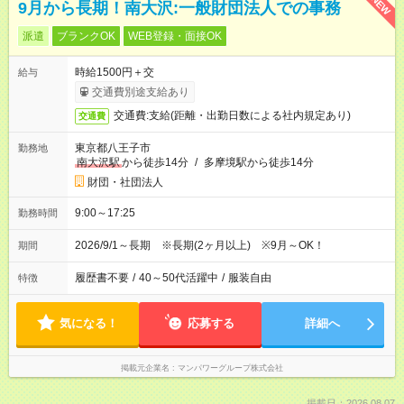
NEW
9月から長期！南大沢:一般財団法人での事務
派遣
ブランクOK
WEB登録・面接OK
時給1500円＋交
給与
交通費別途支給あり
交通費:支給(距離・出勤日数による社内規定あり)
交通費
東京都八王子市
勤務地
南大沢駅
から徒歩14分
/
多摩境駅から徒歩14分
財団・社団法人
9:00～17:25
勤務時間
2026/9/1～長期 ※長期(2ヶ月以上) ※9月～OK！
期間
履歴書不要
/
40～50代活躍中
/
服装自由
特徴
気になる！
応募する
詳細へ
掲載元企業名
マンパワーグループ株式会社
掲載日：2026.08.07