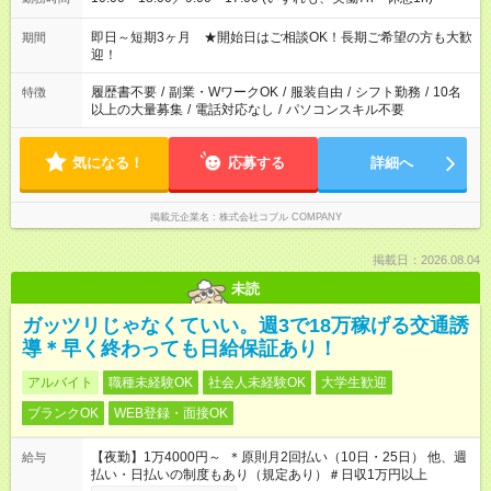
即日～短期3ヶ月 ★開始日はご相談OK！長期ご希望の方も大歓
期間
迎！
履歴書不要
/
副業・WワークOK
/
服装自由
/
シフト勤務
/
10名
特徴
以上の大量募集
/
電話対応なし
/
パソコンスキル不要
気になる！
応募する
詳細へ
掲載元企業名
株式会社コブル COMPANY
掲載日：2026.08.04
未読
ガッツリじゃなくていい。週3で18万稼げる交通誘
導＊早く終わっても日給保証あり！
アルバイト
職種未経験OK
社会人未経験OK
大学生歓迎
ブランクOK
WEB登録・面接OK
【夜勤】1万4000円～ ＊原則月2回払い（10日・25日） 他、週
給与
払い・日払いの制度もあり（規定あり）＃日収1万円以上