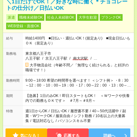
＼1日だけでOK！／好きな時に働く＊チョコレー
トの仕分け／日払いOK
派遣
職種未経験OK
社会人未経験OK
大学生歓迎
ブランクOK
WEB登録・面接OK
時給1400円 ■日払い・週払いOK！(規定あり) ■現金日払いも
給与
ＯＫ（規定あり）
東京都八王子市
勤務地
八王子駅
/
京王八王子駅
/
南大沢駅
/
…
大手物流会社（年齢不問／「無理なく続けられる」と好評の
職場です！）
9:00～18:00 希望の時間帯を選べます！ ＜シフト例＞ ・8：30
勤務時間
～12：00 ・10：00～19：00 ・17：00～22：00 ・13：00～
22：00 ・22：00～翌6：00 など
【急募】1日のみOK！即日スタートもOK！ ＜Ｗワークや扶養
期間
内での勤務もＯＫです＞ ＃7月～＃8月～
週1日からOK
/
日払いOK
/
履歴書不要
/
40～50代活躍中
/
副
特徴
業・WワークOK
/
服装自由
/
シフト勤務
/
10名以上の大量募
集
/
電話対応なし
/
パソコンスキル不要
気になる！
応募する
詳細へ