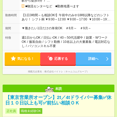
駅から徒歩5分
/
…
■物流センターなど ■勤務地選べます
【1日3時間～も相談OK!】午前中のみや18時以降などのシフト
勤務時間
あり！ シフト例 ▼9:00～12:00 ▼9:00～17:00 ▼10:00～19:00
▼18:00～21:00
▼働きたい1日だけの単発OK ＃8月～ ＃9月～
期間
週1日からOK
/
日払いOK
/
40～50代活躍中
/
副業・Wワーク
特徴
OK
/
服装自由
/
シフト勤務
/
10名以上の大量募集
/
電話対応な
し
/
パソコンスキル不要
気になる！
応募する
詳細へ
掲載元企業名
株式会社バイトレ（キャムコムグループ）
未読
【東京営業所オープン】2t／4tドライバー募集✅休
日１０日以上も可✅前払い相談ＯＫ
正社員
職種未経験OK