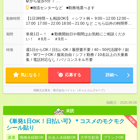
駅から徒歩5分
/
…
■物流センターなど ■勤務地選べます
【1日3時間～も相談OK!】 ＜シフト例＞ 9:00～12:00 12:00～
勤務時間
17:00 17:00～22:00 18:00～21:00 など こちら以外の時間帯も
お気軽にご相談ください！
単発1日～！ ★勤務開始日や期間はお気軽にご相談くださ
期間
い！ ＃8月～ ＃9月～
週1日からOK
/
日払いOK
/
履歴書不要
/
40～50代活躍中
/
副
特徴
業・WワークOK
/
服装自由
/
シフト勤務
/
10名以上の大量募
集
/
電話対応なし
/
パソコンスキル不要
気になる！
応募する
詳細へ
掲載元企業名
株式会社バイトレ（キャムコムグループ）
掲載日：2026.08.08
未読
NEW
《単発1日OK！日払い可》＊コスメのモクモク
シール貼り
派遣
職種未経験OK
社会人未経験OK
大学生歓迎
ブランクOK