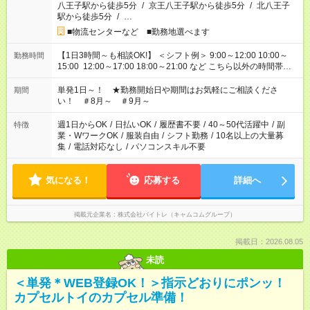
八王子駅から徒歩5分
/
京王八王子駅から徒歩5分
/
北八王子
駅から徒歩5分
/
…
■物流センターなど ■勤務地選べます
【1日3時間～も相談OK!】 ＜シフト例＞ 9:00～12:00 10:00～
勤務時間
15:00 12:00～17:00 18:00～21:00 など こちら以外の時間帯も
お気軽にご相談ください！
単発1日～！ ★勤務開始日や期間はお気軽にご相談くださ
期間
い！ ＃8月～ ＃9月～
週1日からOK
/
日払いOK
/
履歴書不要
/
40～50代活躍中
/
副
特徴
業・WワークOK
/
服装自由
/
シフト勤務
/
10名以上の大量募
集
/
電話対応なし
/
パソコンスキル不要
気になる！
応募する
詳細へ
掲載元企業名
株式会社バイトレ（キャムコムグループ）
掲載日：2026.08.05
未読
＜単発＊WEB登録OK！＞指示どおりにポンッ！
カプセルトイのカプセル準備！