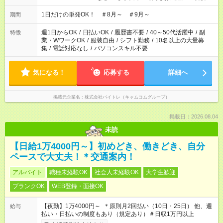
ださい！
1日だけの単発OK！ ＃8月～ ＃9月～
期間
週1日からOK
/
日払いOK
/
履歴書不要
/
40～50代活躍中
/
副
特徴
業・WワークOK
/
服装自由
/
シフト勤務
/
10名以上の大量募
集
/
電話対応なし
/
パソコンスキル不要
気になる！
応募する
詳細へ
掲載元企業名
株式会社バイトレ（キャムコムグループ）
掲載日：2026.08.04
未読
【日給1万4000円～】初めどき、働きどき、自分
ペースで大丈夫！＊交通案内！
アルバイト
職種未経験OK
社会人未経験OK
大学生歓迎
ブランクOK
WEB登録・面接OK
【夜勤】1万4000円～ ＊原則月2回払い（10日・25日） 他、週
給与
払い・日払いの制度もあり（規定あり）＃日収1万円以上