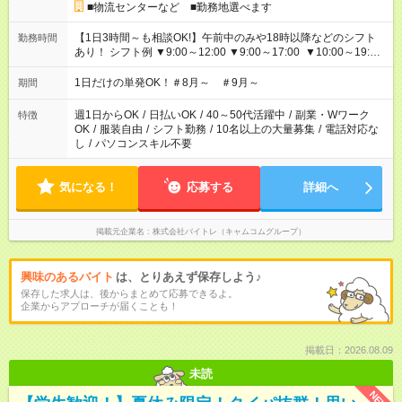
■物流センターなど ■勤務地選べます
【1日3時間～も相談OK!】午前中のみや18時以降などのシフト
勤務時間
あり！ シフト例 ▼9:00～12:00 ▼9:00～17:00 ▼10:00～19:00
▼18:00～21:00
1日だけの単発OK！＃8月～ ＃9月～
期間
週1日からOK
/
日払いOK
/
40～50代活躍中
/
副業・Wワーク
特徴
OK
/
服装自由
/
シフト勤務
/
10名以上の大量募集
/
電話対応な
し
/
パソコンスキル不要
気になる！
応募する
詳細へ
掲載元企業名
株式会社バイトレ（キャムコムグループ）
興味のあるバイト
は、とりあえず保存しよう♪
保存した求人は、後からまとめて応募できるよ。
企業からアプローチが届くことも！
掲載日：2026.08.09
未読
NEW