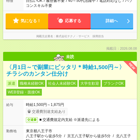
日払いOK
/
履歴書不要
/
40～50代活躍中
/
電話対応なし
/
パソ
特徴
コンスキル不要
気になる！
応募する
詳細へ
掲載元企業名
株式会社テクノ・サービス 採用担当
掲載日：2026.08.08
未読
NEW
〈月1日～で副業にピッタリ＊時給1,500円～〉
チラシのカンタン仕分け
派遣
職種未経験OK
社会人未経験OK
大学生歓迎
ブランクOK
WEB登録・面接OK
時給1,500円～1,875円
給与
交通費別途支給あり
■ 交通費規定内支給 ※派遣先による
交通費
東京都八王子市
勤務地
八王子駅から徒歩5分
/
京王八王子駅から徒歩5分
/
北八王子