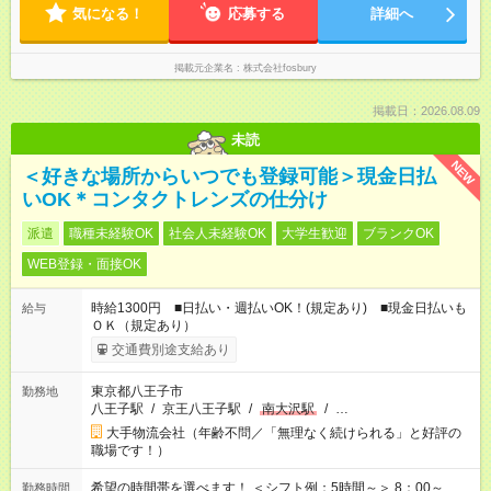
気になる！
応募する
詳細へ
掲載元企業名
株式会社fosbury
掲載日：2026.08.09
未読
NEW
＜好きな場所からいつでも登録可能＞現金日払
いOK＊コンタクトレンズの仕分け
派遣
職種未経験OK
社会人未経験OK
大学生歓迎
ブランクOK
WEB登録・面接OK
時給1300円 ■日払い・週払いOK！(規定あり) ■現金日払いも
給与
ＯＫ（規定あり）
交通費別途支給あり
東京都八王子市
勤務地
八王子駅
/
京王八王子駅
/
南大沢駅
/
…
大手物流会社（年齢不問／「無理なく続けられる」と好評の
職場です！）
希望の時間帯を選べます！ ＜シフト例：5時間～＞ 8：00～
勤務時間