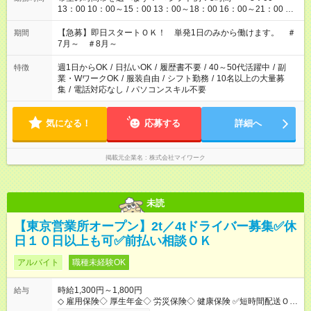
13：00 10：00～15：00 13：00～18：00 16：00～21：00 ＜
シフト例：8時間～＞ ・10：00～19：00 ・13：00～22：00 ・
22：00～翌6：00 など！是非ご希望をお聞かせください！
【急募】即日スタートＯＫ！ 単発1日のみから働けます。 ＃
期間
7月～ ＃8月～
週1日からOK
/
日払いOK
/
履歴書不要
/
40～50代活躍中
/
副
特徴
業・WワークOK
/
服装自由
/
シフト勤務
/
10名以上の大量募
集
/
電話対応なし
/
パソコンスキル不要
気になる！
応募する
詳細へ
掲載元企業名
株式会社マイワーク
未読
【東京営業所オープン】2t／4tドライバー募集✅休
日１０日以上も可✅前払い相談ＯＫ
アルバイト
職種未経験OK
時給1,300円～1,800円
給与
◇ 雇用保険◇ 厚生年金◇ 労災保険◇ 健康保険 ✅短時間配送Ｏ