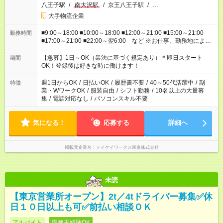
八王子駅
/
南大沢駅
/
京王八王子駅
/
…
大手物流企業
■9:00～18:00 ■10:00～18:00 ■12:00～21:00 ■15:00～21:00
勤務時間
■17:00～21:00 ■22:00～翌6:00 など ※お仕事、勤務地により
勤務時間帯は異なります ※ご希望に合った時間帯で働いて頂け
ます。
【急募】1日～OK（業法に基づく規定あり）＊即日スタート
期間
OK！登録後は好きな時に働けます！
週1日からOK
/
日払いOK
/
履歴書不要
/
40～50代活躍中
/
副
特徴
業・WワークOK
/
服装自由
/
シフト勤務
/
10名以上の大量募
集
/
電話対応なし
/
パソコンスキル不要
気になる！
応募する
詳細へ
掲載元企業名
テイケイワークス東京株式会社
未読
【東京営業所オープン】2t／4tドライバー募集✅休
日１０日以上も可✅前払い相談ＯＫ
アルバイト
職種未経験OK