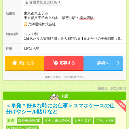
Ｋ ✅ガッツリ稼ぎたい方ＯＫ ✅自社所有アパート寮あり ✅休
交通費別途支給あり
みの取り方相談ＯＫ（月休日１０日以上も可） ✅免許取得支援
制度ＯＫ ✅ 夏季休暇 ✅年末年始休暇 ✅GW ✅賞与実績有
東京都八王子市
勤務地
✅残業代は全額支給 ✅やりがいあるポジションが沢山用意ＯＫ
東京都八王子市上柚木（最寄り駅：
南大沢駅
）
（未来のリーダー候補・給料アップ） ✅社内BBQの開催 【試用
期間】試用期間なし
光阿運輸株式会社
シフト制
勤務時間
1日あたりの実働時間：最大8時間/日 1日あたりの実働時間：8時
間（休憩1時間） 配送コースによって出社時間が若干変わりま
す シフト例 ・５時３０分～１５時３０分 （残業有の場合あ
日払いOK
特徴
り） ・６時００分～１６時００分 （残業有の場合あり）
気になる！
応募する
詳細へ
掲載元企業名
光阿運輸株式会社
掲載日：2026.08.09
未読
NEW
＜単発＊好きな時にお仕事＞スマホケースの仕
分けやシール貼りなど
派遣
職種未経験OK
社会人未経験OK
大学生歓迎
ブランクOK
WEB登録・面接OK