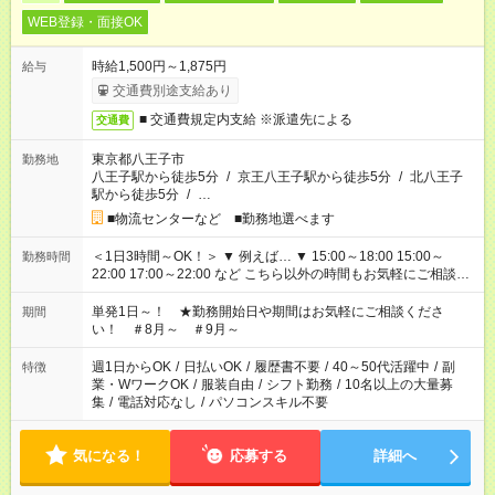
WEB登録・面接OK
時給1,500円～1,875円
給与
交通費別途支給あり
■ 交通費規定内支給 ※派遣先による
交通費
東京都八王子市
勤務地
八王子駅から徒歩5分
/
京王八王子駅から徒歩5分
/
北八王子
駅から徒歩5分
/
…
■物流センターなど ■勤務地選べます
＜1日3時間～OK！＞ ▼ 例えば… ▼ 15:00～18:00 15:00～
勤務時間
22:00 17:00～22:00 など こちら以外の時間もお気軽にご相談く
ださい！
単発1日～！ ★勤務開始日や期間はお気軽にご相談くださ
期間
い！ ＃8月～ ＃9月～
週1日からOK
/
日払いOK
/
履歴書不要
/
40～50代活躍中
/
副
特徴
業・WワークOK
/
服装自由
/
シフト勤務
/
10名以上の大量募
集
/
電話対応なし
/
パソコンスキル不要
気になる！
応募する
詳細へ