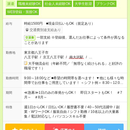
派遣
職種未経験OK
社会人未経験OK
大学生歓迎
ブランクOK
WEB登録・面接OK
時給1500円 ■現金日払いもOK（規定あり）
給与
交通費別途支給あり
一部支給 ※登録後、選んだお仕事によって条件が異なる
交通費
ことがあります
東京都八王子市
勤務地
八王子駅
/
京王八王子駅
/
南大沢駅
/
…
大手物流会社（年齢不問／「無理なく続けられる」と好評の
職場です！）
9:00～18:00など ■希望の時間帯を選べます！ ▼他にも様々な時
勤務時間
間帯でお仕事をご用意しています！ ＜シフト例＞ 8:30～12:00
17:00～22:00 13:00～22:00 22:00～翌6:00 など
≪急募≫1日のみの単発からOK！ 即日スタートもOK！ ＃7
期間
月～ ＃8月～
週1日からOK
/
日払いOK
/
履歴書不要
/
40～50代活躍中
/
副
特徴
業・WワークOK
/
服装自由
/
シフト勤務
/
10名以上の大量募
集
/
電話対応なし
/
パソコンスキル不要