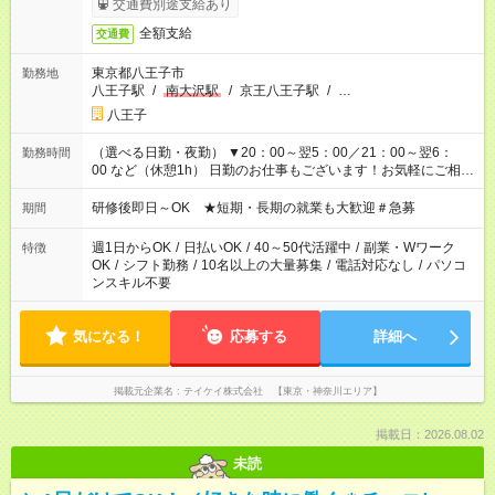
交通費別途支給あり
全額支給
交通費
東京都八王子市
勤務地
八王子駅
/
南大沢駅
/
京王八王子駅
/
…
八王子
（選べる日勤・夜勤） ▼20：00～翌5：00／21：00～翌6：
勤務時間
00 など（休憩1h） 日勤のお仕事もございます！お気軽にご相談
ください！
研修後即日～OK ★短期・長期の就業も大歓迎＃急募
期間
週1日からOK
/
日払いOK
/
40～50代活躍中
/
副業・Wワーク
特徴
OK
/
シフト勤務
/
10名以上の大量募集
/
電話対応なし
/
パソコ
ンスキル不要
気になる！
応募する
詳細へ
掲載元企業名
テイケイ株式会社 【東京・神奈川エリア】
掲載日：2026.08.02
未読