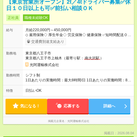
【東京営業所オープン】2t／4tドライバー募集✅休
日１０日以上も可✅前払い相談ＯＫ
正社員
職種未経験OK
月給220,000円～450,000円
給与
◇ 雇用保険◇ 厚生年金◇ 労災保険◇ 健康保険 ✅短時間配送Ｏ
Ｋ ✅ガッツリ稼ぎたい方ＯＫ ✅自社所有アパート寮あり ✅休
交通費別途支給あり
みの取り方相談ＯＫ（月休日１０日以上も可） ✅免許取得支援
制度ＯＫ ✅ 夏季休暇 ✅年末年始休暇 ✅GW ✅賞与実績有
東京都八王子市
勤務地
✅残業代は全額支給 ✅やりがいあるポジションが沢山用意ＯＫ
東京都八王子市上柚木（最寄り駅：
南大沢駅
）
（未来のリーダー候補・給料アップ） ✅社内BBQの開催 【試用
期間】試用期間なし
光阿運輸株式会社
シフト制
勤務時間
1日あたりの実働時間：最大8時間/日 1日あたりの実働時間：8時
間（休憩1時間） 配送コースによって出社時間が若干変わりま
す シフト例 ・５時３０分～１５時３０分 （残業有の場合あ
日払いOK
特徴
り） ・６時００分～１６時００分 （残業有の場合あり）
気になる！
応募する
詳細へ
掲載元企業名
光阿運輸株式会社
掲載日：2026.08.04