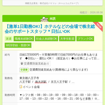
掲載元企業名
株式会社バイトレ（キャムコムグループ）
掲載日：2026.08.08
未読
NEW
【激単1日勤務OK!】ホテルなどの会場で株主総
会のサポートスタッフ＊日払いOK
派遣
職種未経験OK
社会人未経験OK
大学生歓迎
ブランクOK
WEB登録・面接OK
日給1万5000円～※実働5時間で日給7000円のお仕事もありま
給与
す ◆日払い・週払いOK！（規定あり）◆お仕事によって日給も
異なります
交通費別途支給あり
交通費別途支給あり(勤務地により異なります)
交通費
東京都八王子市
勤務地
八王子駅
/
南大沢駅
/
京王八王子駅
/
…
イベント会場
▼シフト例 ・08：00～19：00 ・09：00～18：00 ・10：00～
勤務時間
17：00 ・13：00～22：00 ・16：00～21：00 など多数！ ※お
仕事により勤務時間が異なります