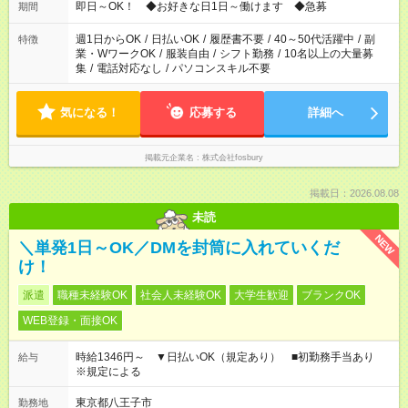
即日～OK！ ◆お好きな日1日～働けます ◆急募
期間
週1日からOK
/
日払いOK
/
履歴書不要
/
40～50代活躍中
/
副
特徴
業・WワークOK
/
服装自由
/
シフト勤務
/
10名以上の大量募
集
/
電話対応なし
/
パソコンスキル不要
気になる！
応募する
詳細へ
掲載元企業名
株式会社fosbury
掲載日：2026.08.08
未読
NEW
＼単発1日～OK／DMを封筒に入れていくだ
け！
派遣
職種未経験OK
社会人未経験OK
大学生歓迎
ブランクOK
WEB登録・面接OK
時給1346円～ ▼日払いOK（規定あり） ■初勤務手当あり
給与
※規定による
東京都八王子市
勤務地