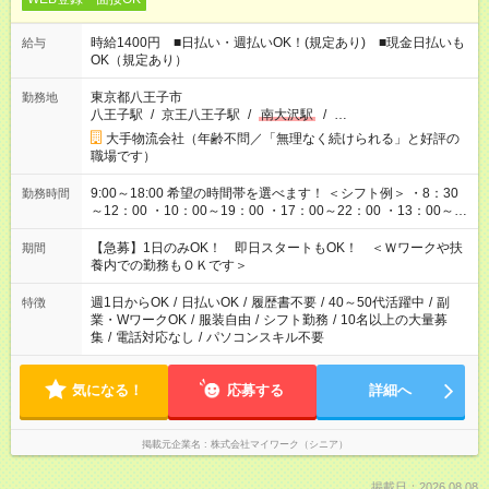
時給1400円 ■日払い・週払いOK！(規定あり) ■現金日払いも
給与
OK（規定あり）
東京都八王子市
勤務地
八王子駅
/
京王八王子駅
/
南大沢駅
/
…
大手物流会社（年齢不問／「無理なく続けられる」と好評の
職場です）
9:00～18:00 希望の時間帯を選べます！ ＜シフト例＞ ・8：30
勤務時間
～12：00 ・10：00～19：00 ・17：00～22：00 ・13：00～
22：00 ・22：00～翌6：00 など
【急募】1日のみOK！ 即日スタートもOK！ ＜Ｗワークや扶
期間
養内での勤務もＯＫです＞
週1日からOK
/
日払いOK
/
履歴書不要
/
40～50代活躍中
/
副
特徴
業・WワークOK
/
服装自由
/
シフト勤務
/
10名以上の大量募
集
/
電話対応なし
/
パソコンスキル不要
気になる！
応募する
詳細へ
掲載元企業名
株式会社マイワーク（シニア）
掲載日：2026.08.08