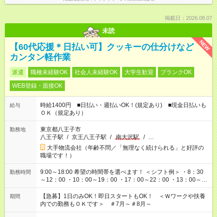
掲載日：2026.08.07
未読
NEW
【60代応援＊日払い可】クッキーの仕分けなど
カンタン軽作業
派遣
職種未経験OK
社会人未経験OK
大学生歓迎
ブランクOK
WEB登録・面接OK
時給1400円 ■日払い・週払いOK！(規定あり) ■現金日払いも
給与
ＯＫ（規定あり）
東京都八王子市
勤務地
八王子駅
/
京王八王子駅
/
南大沢駅
/
…
大手物流会社（年齢不問／「無理なく続けられる」と好評の
職場です！）
9:00～18:00 希望の時間帯を選べます！ ＜シフト例＞ ・8：30
勤務時間
～12：00 ・10：00～19：00 ・17：00～22：00 ・13：00～
22：00 ・22：00～翌6：00 など
【急募】1日のみOK！即日スタートもOK！ ＜Ｗワークや扶養
期間
内での勤務もＯＫです＞ ＃7月～＃8月～