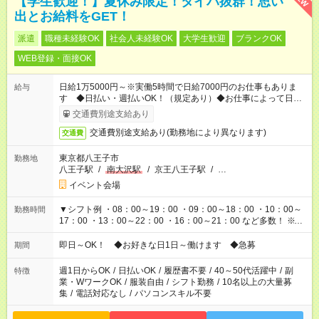
【学生歓迎！】夏休み限定！タイパ抜群！思い
出とお給料をGET！
派遣
職種未経験OK
社会人未経験OK
大学生歓迎
ブランクOK
WEB登録・面接OK
日給1万5000円～※実働5時間で日給7000円のお仕事もありま
給与
す ◆日払い・週払いOK！（規定あり）◆お仕事によって日給も
異なります
交通費別途支給あり
交通費別途支給あり(勤務地により異なります)
交通費
東京都八王子市
勤務地
八王子駅
/
南大沢駅
/
京王八王子駅
/
…
イベント会場
▼シフト例 ・08：00～19：00 ・09：00～18：00 ・10：00～
勤務時間
17：00 ・13：00～22：00 ・16：00～21：00 など多数！ ※お
仕事により勤務時間が異なります
即日～OK！ ◆お好きな日1日～働けます ◆急募
期間
週1日からOK
/
日払いOK
/
履歴書不要
/
40～50代活躍中
/
副
特徴
業・WワークOK
/
服装自由
/
シフト勤務
/
10名以上の大量募
集
/
電話対応なし
/
パソコンスキル不要