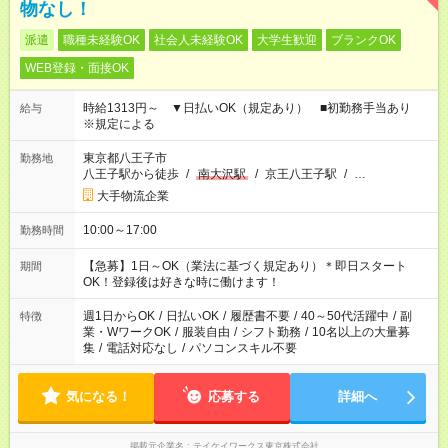
物なし！
派遣
職種未経験OK
社会人未経験OK
大学生歓迎
ブランクOK
WEB登録・面接OK
時給1313円～ ▼日払いOK（規定あり） ■初勤務手当あり
給与
※規定による
東京都八王子市
勤務地
八王子駅から徒歩
/
南大沢駅
/
京王八王子駅
/
…
大手物流企業
10:00～17:00
勤務時間
【急募】1日～OK（業法に基づく規定あり）＊即日スタート
期間
OK！登録後は好きな時に働けます！
週1日からOK
/
日払いOK
/
履歴書不要
/
40～50代活躍中
/
副
特徴
業・WワークOK
/
服装自由
/
シフト勤務
/
10名以上の大量募
集
/
電話対応なし
/
パソコンスキル不要
気になる！
応募する
詳細へ
掲載元企業名
テイケイワークス東京株式会社