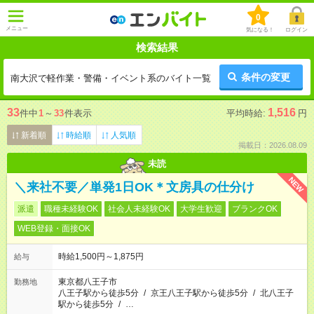
0
メニュー
気になる！
ログイン
検索結果
条件の変更
南大沢で軽作業・警備・イベント系のバイト一覧
33
1,516
件中
1
～
33
件表示
平均時給:
円
新着順
時給順
人気順
掲載日：2026.08.09
未読
NEW
＼来社不要／単発1日OK＊文房具の仕分け
派遣
職種未経験OK
社会人未経験OK
大学生歓迎
ブランクOK
WEB登録・面接OK
時給1,500円～1,875円
給与
東京都八王子市
勤務地
八王子駅から徒歩5分
/
京王八王子駅から徒歩5分
/
北八王子
駅から徒歩5分
/
…