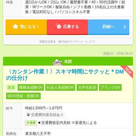
週1日からOK
/
日払いOK
/
履歴書不要
/
40～50代活躍中
/
副
特徴
業・WワークOK
/
服装自由
/
シフト勤務
/
10名以上の大量募
集
/
電話対応なし
/
パソコンスキル不要
気になる！
応募する
詳細へ
掲載元企業名
株式会社マイワーク（シニア）
掲載日：2026.08.07
未読
NEW
〈カンタン作業！〉スキマ時間にサクッと＊DM
の仕分け
派遣
職種未経験OK
社会人未経験OK
大学生歓迎
ブランクOK
WEB登録・面接OK
時給1,500円～1,875円
給与
交通費別途支給あり
■ 交通費規定内支給 ※派遣先による
交通費
東京都八王子市
勤務地