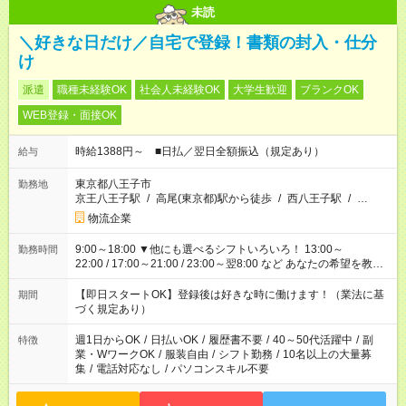
未読
＼好きな日だけ／自宅で登録！書類の封入・仕分
け
派遣
職種未経験OK
社会人未経験OK
大学生歓迎
ブランクOK
WEB登録・面接OK
時給1388円～ ■日払／翌日全額振込（規定あり）
給与
東京都八王子市
勤務地
京王八王子駅
/
高尾(東京都)駅から徒歩
/
西八王子駅
/
…
物流企業
9:00～18:00 ▼他にも選べるシフトいろいろ！ 13:00～
勤務時間
22:00 / 17:00～21:00 / 23:00～翌8:00 など あなたの希望を教え
てください！
【即日スタートOK】登録後は好きな時に働けます！（業法に基
期間
づく規定あり）
週1日からOK
/
日払いOK
/
履歴書不要
/
40～50代活躍中
/
副
特徴
業・WワークOK
/
服装自由
/
シフト勤務
/
10名以上の大量募
集
/
電話対応なし
/
パソコンスキル不要