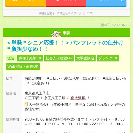
掲載元企業名
株式会社マイワーク（シニア）
掲載日：2026.07.31
未読
＜単発＊シニア応援！！＞パンフレットの仕分け
＊負担少なめ！！
派遣
職種未経験OK
社会人未経験OK
大学生歓迎
ブランクOK
WEB登録・面接OK
時給1400円 ■日払い・週払いOK！(規定あり) ■現金日払いも
給与
OK（規定あり）
東京都八王子市
勤務地
八王子駅
/
京王八王子駅
/
南大沢駅
/
…
大手物流会社（年齢不問／「無理なく続けられる」と好評の
職場です）
9:00～18:00 希望の時間帯を選べます！ ＜シフト例＞ ・8：30
勤務時間
～12：00 ・10：00～19：00 ・17：00～22：00 ・13：00～
22：00 ・22：00～翌6：00 など