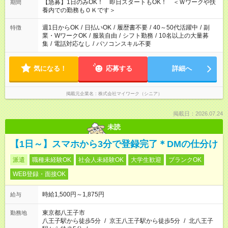
【急募】1日のみOK！ 即日スタートもOK！ ＜Ｗワークや扶
期間
養内での勤務もＯＫです＞
週1日からOK
/
日払いOK
/
履歴書不要
/
40～50代活躍中
/
副
特徴
業・WワークOK
/
服装自由
/
シフト勤務
/
10名以上の大量募
集
/
電話対応なし
/
パソコンスキル不要
気になる！
応募する
詳細へ
掲載元企業名
株式会社マイワーク（シニア）
掲載日：2026.07.24
未読
【1日～】スマホから3分で登録完了＊DMの仕分け
派遣
職種未経験OK
社会人未経験OK
大学生歓迎
ブランクOK
WEB登録・面接OK
時給1,500円～1,875円
給与
東京都八王子市
勤務地
八王子駅から徒歩5分
/
京王八王子駅から徒歩5分
/
北八王子