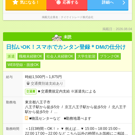
気になる！
応募する
詳細へ
掲載元企業名
テイケイトレード株式会社
掲載日：2026.08.04
未読
日払いOK！スマホでカンタン登録＊DMの仕分け
派遣
職種未経験OK
社会人未経験OK
大学生歓迎
ブランクOK
WEB登録・面接OK
時給1,500円～1,875円
給与
交通費別途支給あり
■ 交通費規定内支給 ※派遣先による
交通費
東京都八王子市
勤務地
八王子駅から徒歩5分
/
京王八王子駅から徒歩5分
/
北八王子
駅から徒歩5分
/
…
■物流センターなど ■勤務地選べます
＜1日3時間～OK！＞ ▼ 例えば… ▼ 15:00～18:00 15:00～
勤務時間
22:00 17:00～22:00 など こちら以外の時間もお気軽にご相談く