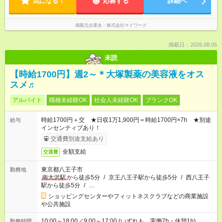
気になる！
応募する
詳細へ
掲載元企業名
株式会社マイワーク
掲載日：2026.08.05
未読
【時給1700円】週2～＊大塚製薬の美容液をオス
スメ♬
アルバイト
職種未経験OK
社会人未経験OK
ブランクOK
時給1700円＋交 ★日収1万1,900円＝時給1700円×7h ★別途
給与
インセンティブあり！
交通費別途支給あり
全額支給
交通費
東京都八王子市
勤務地
南大沢駅
から徒歩5分
/
京王八王子駅から徒歩5分
/
西八王子
駅から徒歩5分
/
…
ショッピングセンターやフィットネスクラブなどの商業施設
や公共施設
10:00～18:00／9:00～17:00 (いずれも、実働7h・休憩1h)
勤務時間