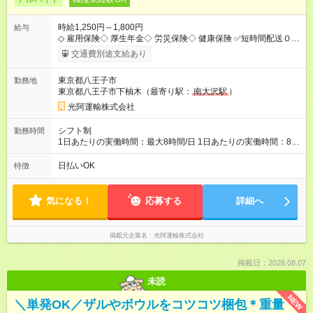
時給1,250円～1,800円
給与
◇ 雇用保険◇ 厚生年金◇ 労災保険◇ 健康保険 ✅短時間配送Ｏ
Ｋ ✅ガッツリ稼ぎたい方ＯＫ ✅自社所有アパート寮あり ✅休
交通費別途支給あり
みの取り方相談ＯＫ（月休日１０日以上も可） ✅免許取得支援
制度ＯＫ ✅ 夏季休暇 ✅年末年始休暇 ✅GW ✅賞与実績有
東京都八王子市
勤務地
✅残業代は全額支給 ✅やりがいあるポジションが沢山用意ＯＫ
東京都八王子市下柚木（最寄り駅：
南大沢駅
）
（未来のリーダー候補・給料アップ） ✅社内BBQの開催 【試用
期間】試用期間なし
光阿運輸株式会社
シフト制
勤務時間
1日あたりの実働時間：最大8時間/日 1日あたりの実働時間：8時
間（休憩1時間） 配送コースによって出社時間が若干変わりま
す シフト例 ・５時３０分～１５時３０分 （残業有の場合あ
日払いOK
特徴
り） ・６時００分～１６時００分 （残業有の場合あり）
気になる！
応募する
詳細へ
掲載元企業名
光阿運輸株式会社
掲載日：2026.08.07
未読
NEW
＼単発OK／ザルやボウルをコツコツ梱包＊重量