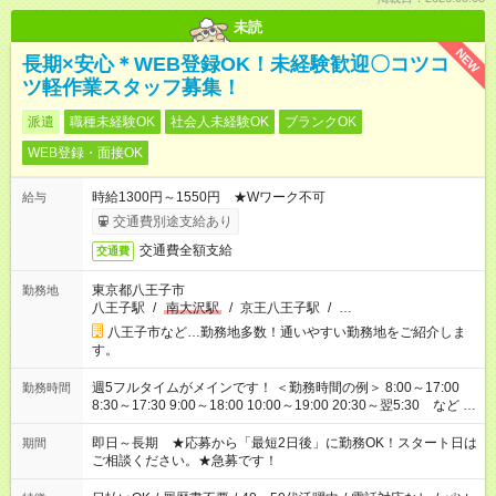
未読
NEW
長期×安心＊WEB登録OK！未経験歓迎〇コツコ
ツ軽作業スタッフ募集！
派遣
職種未経験OK
社会人未経験OK
ブランクOK
WEB登録・面接OK
時給1300円～1550円 ★Wワーク不可
給与
交通費別途支給あり
交通費全額支給
交通費
東京都八王子市
勤務地
八王子駅
/
南大沢駅
/
京王八王子駅
/
…
八王子市など…勤務地多数！通いやすい勤務地をご紹介しま
す。
週5フルタイムがメインです！ ＜勤務時間の例＞ 8:00～17:00
勤務時間
8:30～17:30 9:00～18:00 10:00～19:00 20:30～翌5:30 など ★
その他にも勤務時間多数！ 日勤のみ、残業なし、交替制など
ご希望を教えてください！
即日～長期 ★応募から「最短2日後」に勤務OK！スタート日は
期間
ご相談ください。★急募です！