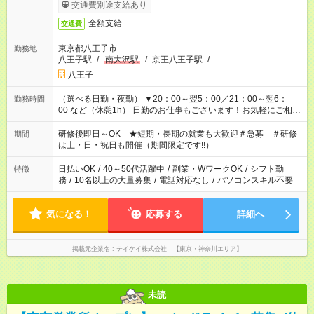
交通費別途支給あり
全額支給
交通費
東京都八王子市
勤務地
八王子駅
/
南大沢駅
/
京王八王子駅
/
…
八王子
（選べる日勤・夜勤） ▼20：00～翌5：00／21：00～翌6：
勤務時間
00 など（休憩1h） 日勤のお仕事もございます！お気軽にご相談
ください！
研修後即日～OK ★短期・長期の就業も大歓迎＃急募 ＃研修
期間
は土・日・祝日も開催（期間限定です!!）
日払いOK
/
40～50代活躍中
/
副業・WワークOK
/
シフト勤
特徴
務
/
10名以上の大量募集
/
電話対応なし
/
パソコンスキル不要
気になる！
応募する
詳細へ
掲載元企業名
テイケイ株式会社 【東京・神奈川エリア】
未読