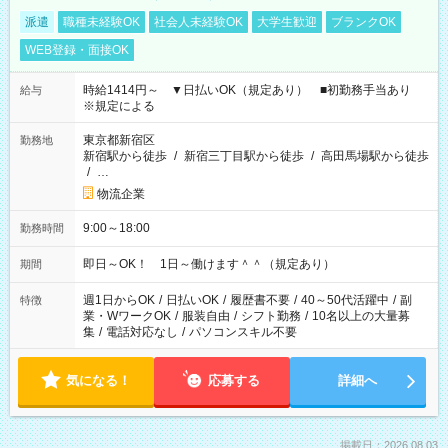
派遣
職種未経験OK
社会人未経験OK
大学生歓迎
ブランクOK
WEB登録・面接OK
時給1414円～ ▼日払いOK（規定あり） ■初勤務手当あり
給与
※規定による
東京都新宿区
勤務地
新宿駅から徒歩
/
新宿三丁目駅から徒歩
/
高田馬場駅から徒歩
/
…
物流企業
9:00～18:00
勤務時間
即日～OK！ 1日～働けます＾＾（規定あり）
期間
週1日からOK
/
日払いOK
/
履歴書不要
/
40～50代活躍中
/
副
特徴
業・WワークOK
/
服装自由
/
シフト勤務
/
10名以上の大量募
集
/
電話対応なし
/
パソコンスキル不要
気になる！
応募する
詳細へ
掲載日：2026.08.03