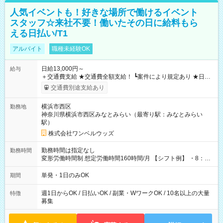
人気イベントも！好きな場所で働けるイベント
スタッフ☆来社不要！働いたその日に給料もら
える日払い/T1
アルバイト
職種未経験OK
日給13,000円～
給与
＋交通費支給 ★交通費全額支給！ ┗案件により規定あり ★日払
いOK！（規定あり） ┗働いたその日に現金GET♪ お仕事後はコ
交通費別途支給あり
ンビニATMから 日払い分を引き落とせます！ 【試用期間】試
用期間なし
横浜市西区
勤務地
神奈川県横浜市西区みなとみらい（最寄り駅：みなとみらい
駅）
株式会社ワンベルウッズ
勤務時間は指定なし
勤務時間
変形労働時間制 想定労働時間160時間/月 【シフト例】 ・8：00
～21：00
単発・1日のみOK
期間
週1日からOK / 日払いOK / 副業・WワークOK / 10名以上の大量
特徴
募集