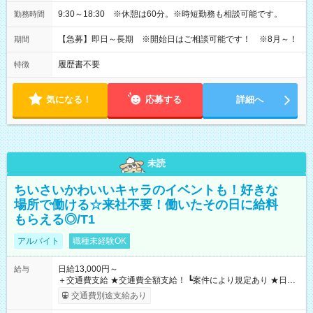
9:30～18:30 ※休憩は60分。※時短勤務も相談可能です。
勤務時間
【急募】即日～長期 ※開始日はご相談可能です！ ※8月～！
期間
履歴書不要
特徴
気になる！
応募する
詳細へ
未読
ちいさいかわいいキャラのイベントも！好きな
場所で働ける☆来社不要！働いたその日に給料
もらえる◎/T1
アルバイト
職種未経験OK
日給13,000円～
給与
＋交通費支給 ★交通費全額支給！ ┗案件により規定あり ★日払
いOK！（規定あり） ┗働いたその日に現金GET♪ お仕事後はコ
交通費別途支給あり
ンビニATMから 日払い分を引き落とせます！ 【試用期間】試