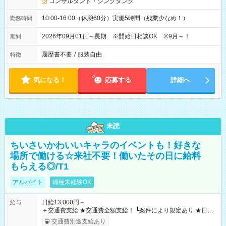
コンサルタント・シンクタンク
10:00-16:00（休憩60分）実働5時間（残業少なめ！）
勤務時間
2026年09月01日～長期 ※開始日相談OK ※9月～！
期間
履歴書不要
/
服装自由
特徴
気になる！
応募する
詳細へ
未読
ちいさいかわいいキャラのイベントも！好きな
場所で働ける☆来社不要！働いたその日に給料
もらえる◎/T1
アルバイト
職種未経験OK
日給13,000円～
給与
＋交通費支給 ★交通費全額支給！ ┗案件により規定あり ★日払
いOK！（規定あり） ┗働いたその日に現金GET♪ お仕事後はコ
交通費別途支給あり