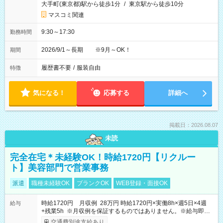
大手町(東京都)駅から徒歩1分
/
東京駅から徒歩10分
マスコミ関連
9:30～17:30
勤務時間
2026/9/1～長期 ※9月～OK！
期間
履歴書不要
/
服装自由
特徴
気になる！
応募する
詳細へ
掲載日：2026.08.07
未読
完全在宅＊未経験OK！時給1720円【リクルー
ト】美容部門で営業事務
派遣
職種未経験OK
ブランクOK
WEB登録・面接OK
時給1720円 月収例 28万円 時給1720円×実働8h×週5日×4週
給与
+残業5h ※月収例を保証するものではありません。※給与即受
取りサービス利用可（利用条件有）
交通費別途支給あり