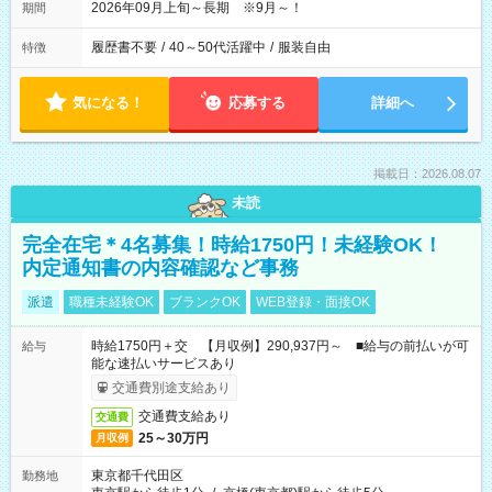
2026年09月上旬～長期 ※9月～！
期間
履歴書不要
/
40～50代活躍中
/
服装自由
特徴
気になる！
応募する
詳細へ
掲載日：2026.08.07
未読
完全在宅＊4名募集！時給1750円！未経験OK！
内定通知書の内容確認など事務
派遣
職種未経験OK
ブランクOK
WEB登録・面接OK
時給1750円＋交 【月収例】290,937円～ ■給与の前払いが可
給与
能な速払いサービスあり
交通費別途支給あり
交通費支給あり
交通費
25～30万円
月収例
東京都千代田区
勤務地