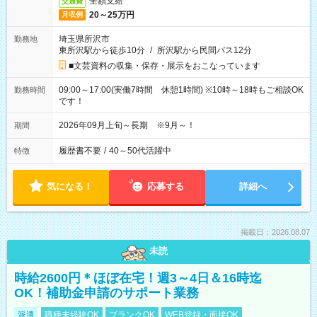
全額支給
交通費
20～25万円
月収例
埼玉県所沢市
勤務地
東所沢駅から徒歩10分
/
所沢駅から民間バス12分
■文芸資料の収集・保存・展示をおこなっています
09:00～17:00(実働7時間 休憩1時間) ※10時～18時もご相談OK
勤務時間
です！
2026年09月上旬～長期 ※9月～！
期間
履歴書不要
/
40～50代活躍中
特徴
気になる！
応募する
詳細へ
掲載日：2026.08.07
未読
時給2600円＊ほぼ在宅！週3～4日＆16時迄
OK！補助金申請のサポート業務
派遣
職種未経験OK
ブランクOK
WEB登録・面接OK