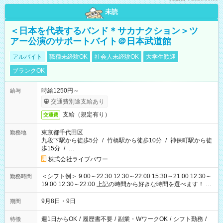
未読
＜日本を代表するバンド＊サカナクション＞ツ
アー公演のサポートバイト＠日本武道館
アルバイト
職種未経験OK
社会人未経験OK
大学生歓迎
ブランクOK
時給1250円～
給与
交通費別途支給あり
支給（規定有り）
交通費
東京都千代田区
勤務地
九段下駅から徒歩5分
/
竹橋駅から徒歩10分
/
神保町駅から徒
歩15分
/
…
株式会社ライブパワー
＜シフト例＞ 9:00～22:30 12:30～22:00 15:30～21:00 12:30～
勤務時間
19:00 12:30～22:00 上記の時間から好きな時間を選べます！ ※
時間は変更となる可能性があります
9月8日・9日
期間
週1日からOK
/
履歴書不要
/
副業・WワークOK
/
シフト勤務
/
特徴