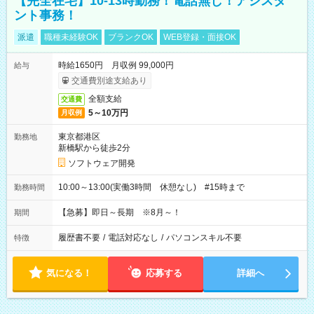
【完全在宅】10-13時勤務！電話無し！アシスタ
ント事務！
派遣
職種未経験OK
ブランクOK
WEB登録・面接OK
時給1650円 月収例 99,000円
給与
交通費別途支給あり
全額支給
交通費
5～10万円
月収例
東京都港区
勤務地
新橋駅から徒歩2分
ソフトウェア開発
10:00～13:00(実働3時間 休憩なし) #15時まで
勤務時間
【急募】即日～長期 ※8月～！
期間
履歴書不要
/
電話対応なし
/
パソコンスキル不要
特徴
気になる！
応募する
詳細へ