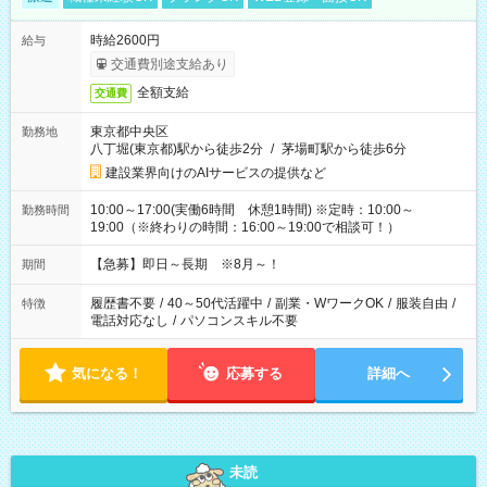
時給2600円
給与
交通費別途支給あり
全額支給
交通費
東京都中央区
勤務地
八丁堀(東京都)駅から徒歩2分
/
茅場町駅から徒歩6分
建設業界向けのAIサービスの提供など
10:00～17:00(実働6時間 休憩1時間) ※定時：10:00～
勤務時間
19:00（※終わりの時間：16:00～19:00で相談可！）
【急募】即日～長期 ※8月～！
期間
履歴書不要
/
40～50代活躍中
/
副業・WワークOK
/
服装自由
/
特徴
電話対応なし
/
パソコンスキル不要
気になる！
応募する
詳細へ
未読