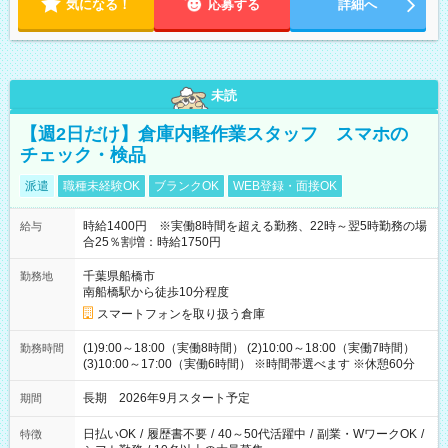
気になる！
応募する
詳細へ
未読
【週2日だけ】倉庫内軽作業スタッフ スマホの
チェック・検品
派遣
職種未経験OK
ブランクOK
WEB登録・面接OK
時給1400円 ※実働8時間を超える勤務、22時～翌5時勤務の場
給与
合25％割増：時給1750円
千葉県船橋市
勤務地
南船橋駅から徒歩10分程度
スマートフォンを取り扱う倉庫
(1)9:00～18:00（実働8時間） (2)10:00～18:00（実働7時間）
勤務時間
(3)10:00～17:00（実働6時間） ※時間帯選べます ※休憩60分
長期 2026年9月スタート予定
期間
日払いOK
/
履歴書不要
/
40～50代活躍中
/
副業・WワークOK
/
特徴