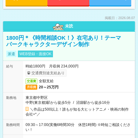
掲載日：2026.08.07
未読
1800円＊《時間相談OK！》在宅あり！テーマ
パークキャラクターデザイン制作
派遣
WEB登録・面接OK
時給1800円 月収例 234,000円
給与
交通費別途支給あり
全額支給
交通費
20～25万円
月収例
東京都中野区
勤務地
中野(東京都)駅から徒歩5分
/
沼袋駅から徒歩16分
＼作品は500以上！誰もが知る大ヒットアニメ・映画の制作
会社+*／
09:30～17:00(実働6時間30分 休憩1時間) ※時短ご相談くださ
勤務時間
い！