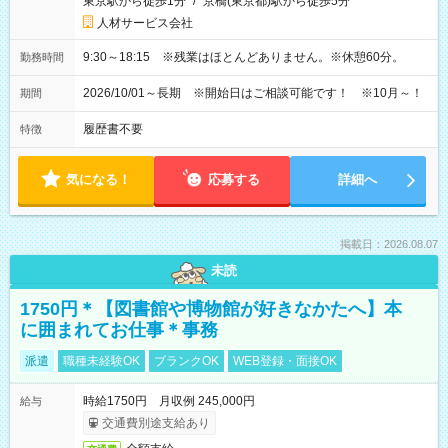
東京駅から徒歩1分
/
京橋(東京都)駅から徒歩5分
人材サービス会社
9:30～18:15 ※残業はほとんどありません。※休憩60分。
勤務時間
2026/10/01～長期 ※開始日はご相談可能です！ ※10月～！
期間
履歴書不要
特徴
気になる！
応募する
詳細へ
掲載日：2026.08.07
未読
1750円＊【図書館や博物館が好きなかたへ】本
に囲まれてお仕事＊事務
派遣
職種未経験OK
ブランクOK
WEB登録・面接OK
時給1750円 月収例 245,000円
給与
交通費別途支給あり