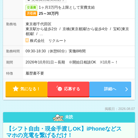
1ヶ月3万円を上限として実費支給
交通費
25～30万円
月収例
東京都千代田区
勤務地
東京駅から徒歩2分
/
京橋(東京都)駅から徒歩4分
/
宝町(東京
都)駅
/
…
株式会社 リクルート
09:30-18:30（休憩60分）実働8時間
勤務時間
2026年10月01日～長期 ※開始日相談OK ※10月～！
期間
履歴書不要
特徴
気になる！
応募する
詳細へ
掲載日：2026.08.07
未読
【シフト自由・現金手渡しOK】iPhoneなどス
マホの充電を繋げるだけ！