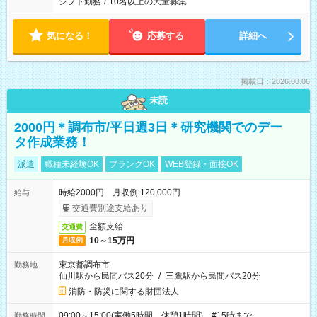
シフト勤務
/
10名以上の大量募集
気になる！
応募する
詳細へ
掲載日：2026.08.06
未読
2000円＊調布市/平日週3日＊研究機関でのデー
タ作成業務！
派遣
職種未経験OK
ブランクOK
WEB登録・面接OK
時給2000円 月収例 120,000円
給与
交通費別途支給あり
全額支給
交通費
10～15万円
月収例
東京都調布市
勤務地
仙川駅から民間バス20分
/
三鷹駅から民間バス20分
消防・防災に関する財団法人
09:00～15:00(実働5時間 休憩1時間) #15時まで
勤務時間