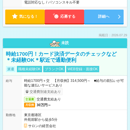
電話対応なし
/
パソコンスキル不要
気になる！
応募する
詳細へ
掲載日：2026.07.29
未読
時給1700円！カード決済データのチェックなど
＊未経験OK＊駅近で通勤便利
派遣
職種未経験OK
ブランクOK
WEB登録・面接OK
時給1700円＋交 【月収例】314,500円～ ■給与の前払いが可
給与
能な速払いサービスあり
交通費別途支給あり
交通費支給あり
交通費
30万円～
月収例
東京都港区
勤務地
外苑前駅から徒歩5分
サロンの経営会社