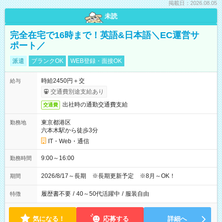
掲載日：2026.08.05
未読
完全在宅で16時まで！英語&日本語＼EC運営サ
ポート／
派遣
ブランクOK
WEB登録・面接OK
時給2450円＋交
給与
交通費別途支給あり
出社時の通勤交通費支給
交通費
東京都港区
勤務地
六本木駅から徒歩3分
IT・Web・通信
9:00～16:00
勤務時間
2026/8/17～長期 ※長期更新予定 ※8月～OK！
期間
履歴書不要
/
40～50代活躍中
/
服装自由
特徴
気になる！
応募する
詳細へ