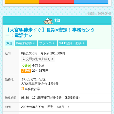
掲載日：2026.08.06
未読
【大宮駅徒歩すぐ】長期×安定！事務センタ
ー！電話ナシ
派遣
職種未経験OK
ブランクOK
WEB登録・面接OK
時給1300円 月収例 201,500円
給与
交通費別途支給あり
全額支給
交通費
20～25万円
月収例
さいたま市大宮区
勤務地
大宮(埼玉県)駅から徒歩3分
事務代行業
08:30～17:15(実働7時間45分 休憩1時間)
勤務時間
2026年08月下旬～長期 ※8月～！
期間