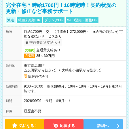
完全在宅＊時給1700円！16時定時！契約状況の
更新・修正など事務サポート
派遣
職種未経験OK
ブランクOK
WEB登録・面接OK
時給1700円＋交 【月収例】272,000円～ ■給与の前払いが可
給与
能な速払いサービスあり
交通費別途支給あり
交通費支給あり
交通費
25～30万円
月収例
東京都品川区
勤務地
五反田駅から徒歩7分
/
大崎広小路駅から徒歩5分
情報通信会社
9:00～16:00 ※休憩60分。10時～18時・10時～19時も相談可
勤務時間
能です。
2026/09/01～長期 ※9月～！
期間
履歴書不要
特徴
気になる！
応募する
詳細へ