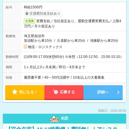
時給1500円
給与
交通費別途支給あり
実費支給／当社規定あり。通勤交通費実費支払／上限4
交通費
万円／月※規定あり
埼玉県加須市
勤務地
加須駅から車10分
/
久喜駅から車20分
/
鴻巣駅から車20分
物流・ロジスティクス
(1)09:00-17:00(休憩60分) ※休憩（12:00-12:50、15:00-15:10）
勤務時間
1ヶ月以上3ヶ月未満／即日～9月末まで
期間
履歴書不要
/
40～50代活躍中
/
10名以上の大量募集
特徴
気になる！
応募する
詳細へ
掲載日：2026.08.05
未読