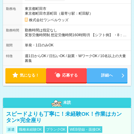
ンビニATMから 日払い分を引き落とせます！ 【試用期間】試
用期間なし
東京都町田市
勤務地
東京都町田市原町田（最寄り駅：町田駅）
株式会社ワンベルウッズ
勤務時間は指定なし
勤務時間
変形労働時間制 想定労働時間160時間/月 【シフト例】 ・8：00
～21：00
単発・1日のみOK
期間
週1日からOK / 日払いOK / 副業・WワークOK / 10名以上の大量
特徴
募集
気になる！
応募する
詳細へ
未読
スピードよりも丁寧に！未経験OK！作業はカン
タン×完全座り
派遣
職種未経験OK
ブランクOK
WEB登録・面接OK