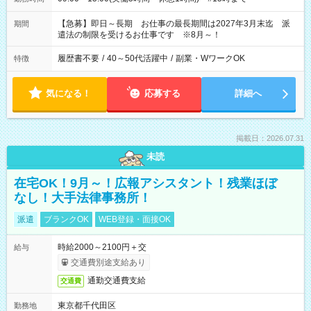
【急募】即日～長期 お仕事の最長期間は2027年3月末迄 派
期間
遣法の制限を受けるお仕事です ※8月～！
履歴書不要
/
40～50代活躍中
/
副業・WワークOK
特徴
気になる！
応募する
詳細へ
掲載日：2026.07.31
未読
在宅OK！9月～！広報アシスタント！残業ほぼ
なし！大手法律事務所！
派遣
ブランクOK
WEB登録・面接OK
時給2000～2100円＋交
給与
交通費別途支給あり
通勤交通費支給
交通費
東京都千代田区
勤務地