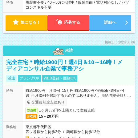
履歴書不要
/
40～50代活躍中
/
服装自由
/
電話対応なし
/
パソ
特徴
コンスキル不要
気になる！
応募する
詳細へ
掲載日：2026.08.06
未読
完全在宅＊時給1900円！週4日＆10～16時！メ
ディアコンサル企業で事務アシ
派遣
ブランクOK
WEB登録・面接OK
時給1900円 月収例 15万円 時給1900円×実働5h×週4日×4
給与
週 ※月収例を保証するものではありません。※給与即受取りサ
ービス利用可（利用条件有）
交通費別途支給あり
1ヶ月3万円を上限として実費支給
交通費
15～20万円
月収例
東京都千代田区
勤務地
四ツ谷駅から徒歩2分
/
麹町駅から徒歩13分