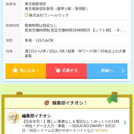
用期間なし
東京都新宿区
勤務地
東京都新宿区新宿（最寄り駅：新宿駅）
株式会社ワンベルウッズ
勤務時間は指定なし
勤務時間
変形労働時間制 想定労働時間160時間/月 【シフト例】 ・8：00
～21：00
単発・1日のみOK
期間
週1日からOK / 日払いOK / 副業・WワークOK / 10名以上の大量
特徴
募集
気になる！
応募する
詳細へ
編集部イチオシ
【完全在宅！】難しい業務なし＆電話なし！ゆっくりの11時
～時短＊データ入力・事務、＜SEKAI NO OWARI＊8月15
日・16日＞ドーム公演のサポートバイトなど
(8/7UP!)