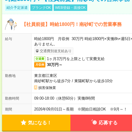
紹介予定派遣
ブランクOK
WEB登録・面接OK
【社員前提】時給1800円！南砂町での営業事務
時給1800円 月収例 30万円 時給1800円×実働8h×週
給与
ありません。
交通費別途支給あり
1ヶ月3万円を上限として実費支給
交通費
30万円～
月収例
東京都江東区
勤務地
南砂町駅から徒歩7分
/
東陽町駅から徒歩10分
損害保険業
09:00-18:00（休憩60分）実働8時間
勤務時間
2026年09月01日～長期 ※開始日相談OK ※9月～！
期間
気になる！
応募する