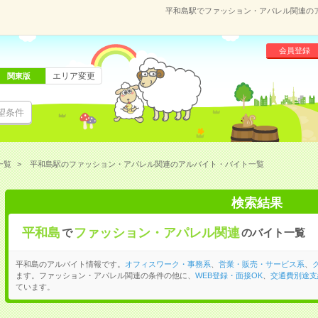
平和島駅でファッション・アパレル関連の
会員登録
エリア変更
関東版
望条件
一覧
平和島駅のファッション・アパレル関連のアルバイト・バイト一覧
検索結果
平和島
ファッション・アパレル関連
で
のバイト一覧
平和島のアルバイト情報です。
オフィスワーク・事務系
、
営業・販売・サービス系
、
ます。ファッション・アパレル関連の条件の他に、
WEB登録・面接OK
、
交通費別途支
ています。