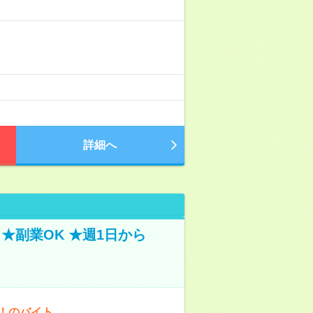
詳細へ
★副業OK ★週1日から
K！のバイト