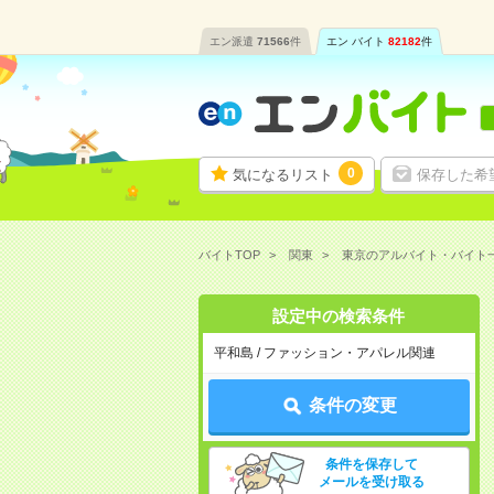
エン派遣
71566
件
エン バイト
82182
件
0
気になるリスト
保存した希
バイトTOP
関東
東京のアルバイト・バイト
設定中の検索条件
平和島 / ファッション・アパレル関連
条件の変更
条件を保存して
メールを受け取る