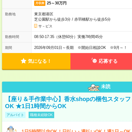
25～30万円
月収例
東京都港区
勤務地
芝公園駅から徒歩3分
/
赤羽橋駅から徒歩5分
サ－ビス
08:50-17:35（休憩60分）実働7時間45分
勤務時間
2026年09月01日～長期 ※開始日相談OK ※9月～！
期間
気になる！
応募する
未読
【座り＆手作業中心】香水shopの梱包スタッフ 
OK ★1日1時間からOK
アルバイト
職種未経験OK
1日5時間以内OK！日払い・週払いOK！週1日～O