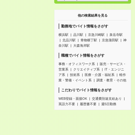
他の検索結果を見る
勤務地でバイト情報をさがす
横浜駅
品川駅
京急川崎駅
泉岳寺駅
北品川駅
青物横丁駅
京急蒲田駅
神
奈川駅
大森海岸駅
職種でバイト情報をさがす
事務・オフィスワーク系
販売・サービス・
営業系
クリエイティブ系
IT・エンジニ
ア系
技術系
医療・介護・福祉系
軽作
業・警備・イベント系
調査・教育・その他
こだわりでバイト情報をさがす
WEB登録・面接OK
交通費別途支給あり
英語力不要
履歴書不要
週5日勤務