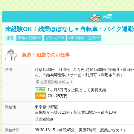
未読
未経験OK！残業ほぼなし▼自転車・バイク通勤
派遣
職種未経験OK
ブランクOK
WEB登録・面接OK
急募！沼袋でのお仕事
時給1500円 月収例 21万円 時給1500円×実働7h×
給与
ん。※給与即受取りサービス利用可（利用条件有）
交通費別途支給あり
1ヶ月3万円を上限として実費支給
交通費
20～25万円
月収例
東京都中野区
勤務地
沼袋駅から徒歩13分
/
新江古田駅から徒歩10分
医療関連
08:30-16:15（休憩45分）実働7時間（残業少なめ！）
勤務時間