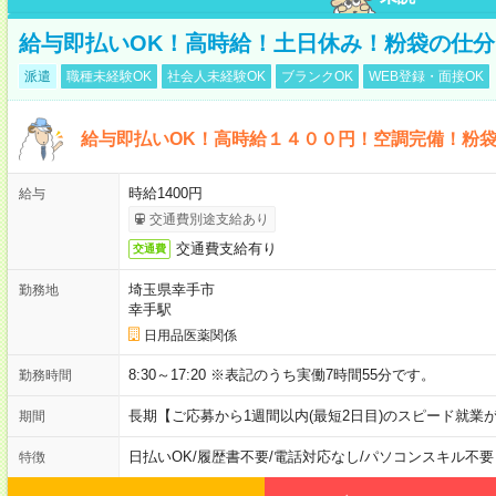
給与即払いOK！高時給！土日休み！粉袋の仕分
派遣
職種未経験OK
社会人未経験OK
ブランクOK
WEB登録・面接OK
給与即払いOK！高時給１４００円！空調完備！粉
時給1400円
給与
交通費別途支給あり
交通費支給有り
交通費
埼玉県幸手市
勤務地
幸手駅
日用品医薬関係
8:30～17:20 ※表記のうち実働7時間55分です。
勤務時間
長期【ご応募から1週間以内(最短2日目)のスピード就業
期間
日払いOK
/
履歴書不要
/
電話対応なし
/
パソコンスキル不要
特徴