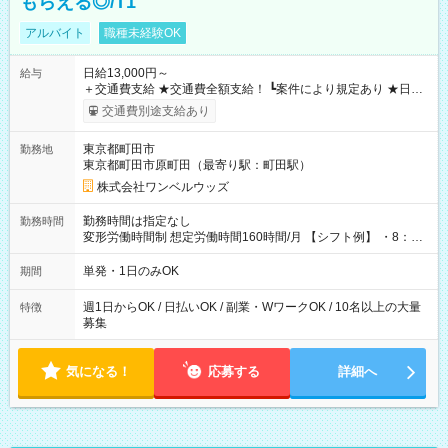
もらえる◎/T1
アルバイト
職種未経験OK
日給13,000円～
給与
＋交通費支給 ★交通費全額支給！ ┗案件により規定あり ★日払
いOK！（規定あり） ┗働いたその日に現金GET♪ お仕事後はコ
交通費別途支給あり
ンビニATMから 日払い分を引き落とせます！ 【試用期間】試
用期間なし
東京都町田市
勤務地
東京都町田市原町田（最寄り駅：町田駅）
株式会社ワンベルウッズ
勤務時間は指定なし
勤務時間
変形労働時間制 想定労働時間160時間/月 【シフト例】 ・8：00
～21：00
単発・1日のみOK
期間
週1日からOK / 日払いOK / 副業・WワークOK / 10名以上の大量
特徴
募集
気になる！
応募する
詳細へ