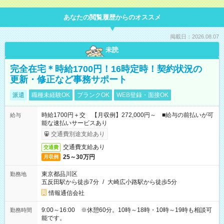
あなたの閲覧履歴からのオススメ
掲載日：2026.08.07
未読
完全在宅＊時給1700円！16時定時！契約状況の
更新・修正など事務サポート
派遣
職種未経験OK
ブランクOK
WEB登録・面接OK
時給1700円＋交 【月収例】272,000円～ ■給与の前払いが可
給与
能な速払いサービスあり
交通費別途支給あり
交通費支給あり
交通費
25～30万円
月収例
東京都品川区
勤務地
五反田駅から徒歩7分
/
大崎広小路駅から徒歩5分
情報通信会社
9:00～16:00 ※休憩60分。10時～18時・10時～19時も相談可
勤務時間
能です。