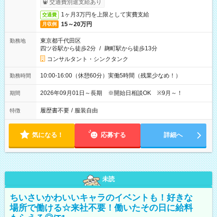
交通費別途支給あり
1ヶ月3万円を上限として実費支給
交通費
15～20万円
月収例
東京都千代田区
勤務地
四ツ谷駅から徒歩2分
/
麹町駅から徒歩13分
コンサルタント・シンクタンク
10:00-16:00（休憩60分）実働5時間（残業少なめ！）
勤務時間
2026年09月01日～長期 ※開始日相談OK ※9月～！
期間
履歴書不要
/
服装自由
特徴
気になる！
応募する
詳細へ
未読
ちいさいかわいいキャラのイベントも！好きな
場所で働ける☆来社不要！働いたその日に給料