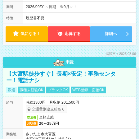
2026/09/01～長期 ※9月～！
期間
履歴書不要
特徴
気になる！
応募する
詳細へ
掲載日：2026.08.06
未読
【大宮駅徒歩すぐ】長期×安定！事務センタ
ー！電話ナシ
派遣
職種未経験OK
ブランクOK
WEB登録・面接OK
時給1300円 月収例 201,500円
給与
交通費別途支給あり
全額支給
交通費
20～25万円
月収例
さいたま市大宮区
勤務地