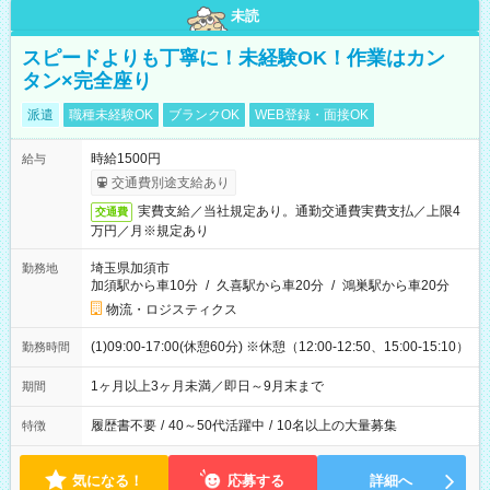
未読
スピードよりも丁寧に！未経験OK！作業はカン
タン×完全座り
派遣
職種未経験OK
ブランクOK
WEB登録・面接OK
時給1500円
給与
交通費別途支給あり
実費支給／当社規定あり。通勤交通費実費支払／上限4
交通費
万円／月※規定あり
埼玉県加須市
勤務地
加須駅から車10分
/
久喜駅から車20分
/
鴻巣駅から車20分
物流・ロジスティクス
(1)09:00-17:00(休憩60分) ※休憩（12:00-12:50、15:00-15:10）
勤務時間
1ヶ月以上3ヶ月未満／即日～9月末まで
期間
履歴書不要
/
40～50代活躍中
/
10名以上の大量募集
特徴
気になる！
応募する
詳細へ