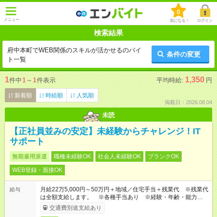
0
メニュー
気になる！
ログイン
検索結果
府中本町でWEB関係のスキルが活かせるのバイ
条件の変更
ト一覧
1
1,350
件中
1
～
1
件表示
平均時給:
円
新着順
時給順
人気順
掲載日：2026.08.04
未読
【正社員並みの安定】未経験からチャレンジ！IT
サポート
無期雇用派遣
職種未経験OK
社会人未経験OK
ブランクOK
WEB登録・面接OK
月給22万5,000円～50万円＋地域／住宅手当＋残業代 ※残業代
給与
は全額支給します。 ※各種手当あり ※経験・年齢・能力等を
考慮して加給・優遇します。
交通費別途支給あり