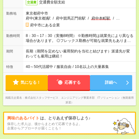
交通費全額支給
交通費
東京都府中市
勤務地
府中(東京都)駅
/
府中競馬正門前駅
/
府中本町駅
/
…
府中市にある企業
8：30～17：30（実働8時間） ※勤務時間は就業先により異なる
勤務時間
場合があります。 ◎フレックス勤務が可能な就業先もありま
す。 ◎今よりもさらに働きやすい環境をつくるべく、 働き方
改革に全社をあげて取り組んでいます。
長期（期間を定めない雇用契約を当社と結びます）派遣先が変
期間
わっても雇用は継続！
40～50代活躍中
/
服装自由
/
10名以上の大量募集
特徴
気になる！
応募する
詳細へ
掲載元企業名
株式会社スタッフサービス エンジニアリング事業本部 ITソリューション（無期雇用
派遣）
興味のあるバイト
は、とりあえず保存しよう♪
保存した求人は、後からまとめて応募できるよ。
企業からアプローチが届くことも！