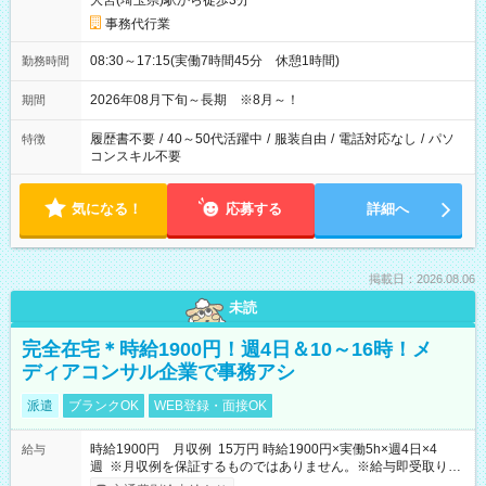
大宮(埼玉県)駅から徒歩3分
事務代行業
08:30～17:15(実働7時間45分 休憩1時間)
勤務時間
2026年08月下旬～長期 ※8月～！
期間
履歴書不要
/
40～50代活躍中
/
服装自由
/
電話対応なし
/
パソ
特徴
コンスキル不要
気になる！
応募する
詳細へ
掲載日：2026.08.06
未読
完全在宅＊時給1900円！週4日＆10～16時！メ
ディアコンサル企業で事務アシ
派遣
ブランクOK
WEB登録・面接OK
時給1900円 月収例 15万円 時給1900円×実働5h×週4日×4
給与
週 ※月収例を保証するものではありません。※給与即受取りサ
ービス利用可（利用条件有）