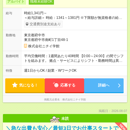
アルバイト
職種未経験OK
時給1,341円～
給与
＜給与詳細＞ 時給：1341～1381円 ※下限額が無資格者の給与
です。 【試用期間】試用期間あり 試用期間の長さ：3ヶ月 雇用
交通費別途支給あり
形態、給与は本採用時と同じです。
東京都府中市
勤務地
東京都府中市南町1丁目48-1
株式会社ニチイ学館
平均労働時間：1週間あたり40時間 【0:00～24:00】の間でシフ
勤務時間
トを組みます。 拠点・サービスによりシフト・勤務時間は異な
ります。 ＜シフト例＞ 早番：7:30～16:30 日勤：9:00～18:00
遅番：11:00～20:00 夜勤：16:30～翌9:30 ※上記は一例です。
週1日からOK / 副業・WワークOK
特徴
※働き方は柔軟にご相談いただけます。 平均労働時間：1週間あ
たり40時間 【0:00～24:00】の間でシフトを組みます。 拠点・
サービスによりシフト・勤務時間は異なります。 ＜シフト例＞
気になる！
応募する
詳細へ
早番：7:30～16:30 日勤：9:00～18:00 遅番：11:00～20:00 夜
勤：16:30～翌9:30 ※上記は一例です。 ※働き方は柔軟にご相談
いただけます。
掲載元企業名
株式会社ニチイ学館
掲載日：2026.08.07
未読
NEW
＼急な出費も安心／最短3日でお仕事スタートで