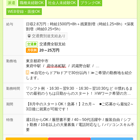
派遣
職種未経験OK
社会人未経験OK
ブランクOK
WEB登録・面接OK
日収2.8万円：時給1500円×8h＋残業割増（時給1.25×8h）+深夜
給与
割増（時給0.25×5h）
交通費別途支給あり
交通費全額支給
交通費
20～25万円
月収例
東京都府中市
勤務地
東府中駅
/
府中本町駅
/
武蔵野台駅
/
…
≪自宅からドアtoドアで30分以内！≫ご希望の勤務地を紹介
します。
▽シフト例 ・16:30～翌9:30 ・16:30～翌10:30など ※慣れるま
勤務時間
での最初のうちは日勤からのスタート！ ※Wワーク希望の方へ
今ご覧のお仕事で希望する勤務時間と、もう1つのお仕事の勤務
時間。 合計で週40時間を超える場合は応募できません。
【8月中のスタートOK！急募！】2カ月～ ■ご応募から最短2～
期間
3日後に就業が可能です！
週1日からOK
/
履歴書不要
/
40～50代活躍中
/
服装自由
/
シフ
特徴
ト勤務
/
10名以上の大量募集
/
電話対応なし
/
パソコンスキル不
要