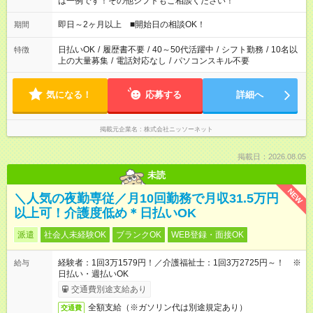
は一例です！その他シフトもご相談ください！
即日～2ヶ月以上 ■開始日の相談OK！
期間
日払いOK
/
履歴書不要
/
40～50代活躍中
/
シフト勤務
/
10名以
特徴
上の大量募集
/
電話対応なし
/
パソコンスキル不要
気になる！
応募する
詳細へ
掲載元企業名
株式会社ニッソーネット
掲載日：2026.08.05
未読
NEW
＼人気の夜勤専従／月10回勤務で月収31.5万円
以上可！介護度低め＊日払いOK
派遣
社会人未経験OK
ブランクOK
WEB登録・面接OK
経験者：1回3万1579円！／介護福祉士：1回3万2725円～！ ※
給与
日払い・週払いOK
交通費別途支給あり
全額支給（※ガソリン代は別途規定あり）
交通費