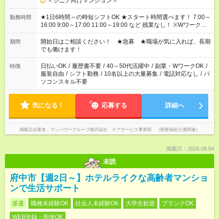
＜シニア向けマンション＞
★1日6時間～の時短シフトOK ★スタート時間選べます！ 7:00～
勤務時間
16:00 9:00～17:00 11:00～19:00 など 残業なし！ ※Wワークの
場合、他のお仕事と合わせ週40時間超の就業はご案内できませ
ん ※法令に基づき、週20時間以上勤務は社会保険への加入対象
開始日はご相談ください！ ★急募 ★職場が気に入れば、長期
期間
となります ※労働者派遣法（日雇い派遣の原則禁止）により、
でも働けます！
短時間・短期間の就業はご案内が難しい場合があります
日払いOK
/
履歴書不要
/
40～50代活躍中
/
副業・WワークOK
/
特徴
服装自由
/
シフト勤務
/
10名以上の大量募集
/
電話対応なし
/
パ
ソコンスキル不要
気になる！
応募する
詳細へ
掲載元企業名
マンパワーグループ株式会社 ケアサービス事業部 （医療福祉介護関連）
掲載日：2026.08.04
未読
府中市【週2日～】ホテルライクな高齢者マンショ
ンで生活サポート
派遣
職種未経験OK
社会人未経験OK
大学生歓迎
ブランクOK
WEB登録・面接OK