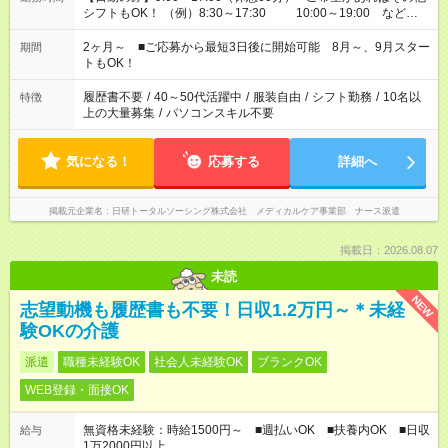
シフトもOK！ （例）8:30～17:30 10:00～19:00 など
「家族とお休みを合わせたい」 「できれば残業はしたくない」
など、あなたのご希望に沿ったお仕事をご紹介します！ ※Wワ
2ヶ月～ ■ご応募から最短3日後に開始可能 8月～、9月スター
期間
ーク希望の方へ 今ご覧のお仕事で希望する勤務時間と、もう1つ
トもOK！
のお仕事の勤務時間。 合計で週40時間を超える場合は応募でき
ません
履歴書不要
/
40～50代活躍中
/
服装自由
/
シフト勤務
/
10名以
特徴
上の大量募集
/
パソコンスキル不要
気になる！
応募する
詳細へ
掲載元企業名
日研トータルソーシング株式会社 メディカルケア事業部 ナース派遣
掲載日：2026.08.07
未読
NEW
志望動機も履歴書も不要！日収1.2万円～＊未経
験OKの介護
派遣
職種未経験OK
社会人未経験OK
ブランクOK
WEB登録・面接OK
無資格未経験：時給1500円～ ■週払いOK ■扶養内OK ■日収
給与
1万2000円以上