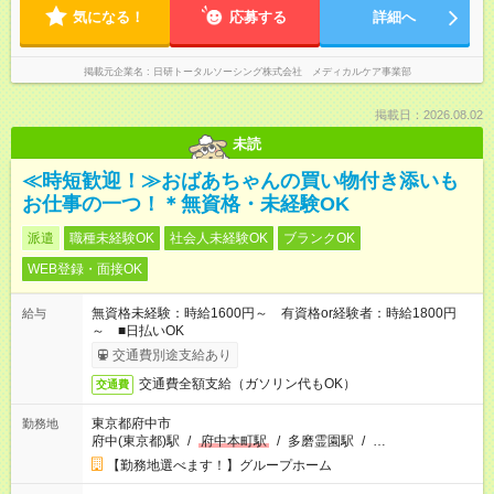
気になる！
応募する
詳細へ
掲載元企業名
日研トータルソーシング株式会社 メディカルケア事業部
掲載日：2026.08.02
未読
≪時短歓迎！≫おばあちゃんの買い物付き添いも
お仕事の一つ！＊無資格・未経験OK
派遣
職種未経験OK
社会人未経験OK
ブランクOK
WEB登録・面接OK
無資格未経験：時給1600円～ 有資格or経験者：時給1800円
給与
～ ■日払いOK
交通費別途支給あり
交通費全額支給（ガソリン代もOK）
交通費
東京都府中市
勤務地
府中(東京都)駅
/
府中本町駅
/
多磨霊園駅
/
…
【勤務地選べます！】グループホーム