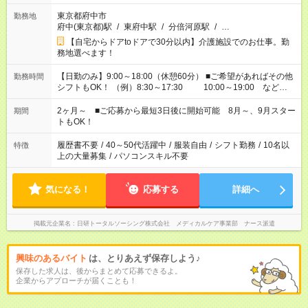
東京都府中市
勤務地
府中(東京都)駅
/
東府中駅
/
分倍河原駅
/
…
【自宅からドアtoドアで30分以内】介護施設でのお仕事。勤
務地選べます！
【日勤のみ】9:00～18:00（休憩60分） ■ご希望があればその他
勤務時間
シフトもOK！ （例）8:30～17:30 10:00～19:00 など
「家族とお休みを合わせたい」 「できれば残業はしたくない」
など、あなたのご希望に沿ったお仕事をご紹介します！ ※Wワ
2ヶ月～ ■ご応募から最短3日後に開始可能 8月～、9月スター
期間
ーク希望の方へ 今ご覧のお仕事で希望する勤務時間と、もう1つ
トもOK！
のお仕事の勤務時間。 合計で週40時間を超える場合は応募でき
ません
履歴書不要
/
40～50代活躍中
/
服装自由
/
シフト勤務
/
10名以
特徴
上の大量募集
/
パソコンスキル不要
気になる！
応募する
詳細へ
掲載元企業名
日研トータルソーシング株式会社 メディカルケア事業部 ナース派遣
興味のあるバイト
は、とりあえず保存しよう♪
保存した求人は、後からまとめて応募できるよ。
企業からアプローチが届くことも！