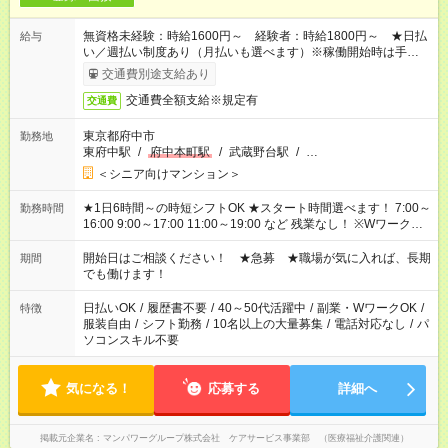
無資格未経験：時給1600円～ 経験者：時給1800円～ ★日払
給与
い／週払い制度あり（月払いも選べます）※稼働開始時は手続き
完了次第のお支払いとなります。
交通費別途支給あり
交通費全額支給※規定有
交通費
東京都府中市
勤務地
東府中駅
/
府中本町駅
/
武蔵野台駅
/
…
＜シニア向けマンション＞
★1日6時間～の時短シフトOK ★スタート時間選べます！ 7:00～
勤務時間
16:00 9:00～17:00 11:00～19:00 など 残業なし！ ※Wワークの
場合、他のお仕事と合わせ週40時間超の就業はご案内できませ
ん ※法令に基づき、週20時間以上勤務は社会保険への加入対象
開始日はご相談ください！ ★急募 ★職場が気に入れば、長期
期間
となります ※労働者派遣法（日雇い派遣の原則禁止）により、
でも働けます！
短時間・短期間の就業はご案内が難しい場合があります
日払いOK
/
履歴書不要
/
40～50代活躍中
/
副業・WワークOK
/
特徴
服装自由
/
シフト勤務
/
10名以上の大量募集
/
電話対応なし
/
パ
ソコンスキル不要
気になる！
応募する
詳細へ
掲載元企業名
マンパワーグループ株式会社 ケアサービス事業部 （医療福祉介護関連）