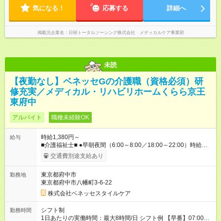
気になる！
応募する
詳細へ
掲載元企業名
日研トータルソーシング株式会社 メディカルケア事業部
未読
【夜勤なし】ベネッセGの介護職（資格必須）研
修充実／メディカル・リハビリホームくらら京王
東府中
アルバイト
職種未経験OK
時給1,380円～
給与
■介護福祉士■ ●早朝夜間（6:00～8:00／18:00～22:00）時給：
1580円～ ●日中帯（8:00～18:00）時給：1480円～ ■初任者研修
交通費別途支給あり
■ ●早朝夜間（6:00～8:00／18:00～22:00）時給：1480円～ ●日
中帯（8:00～18:00）時給：1380円～ ※週20時間以上の契約と
東京都府中市
勤務地
なる場合、居住支援特別手当50～100円／時を支給 ※社内専門
東京都府中市八幡町3-6-22
資格を取得した場合は手当支給（1資格につき、60円／時）
【試用期間】試用期間なし
株式会社ベネッセスタイルケア
シフト制
勤務時間
1日あたりの実働時間：最大8時間/日 シフト例 【早番】07:00～