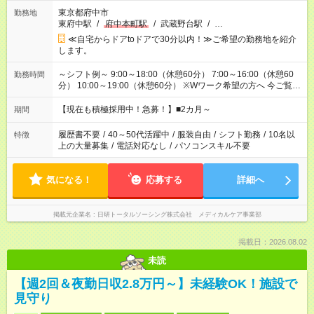
東京都府中市
勤務地
東府中駅
/
府中本町駅
/
武蔵野台駅
/
…
≪自宅からドアtoドアで30分以内！≫ご希望の勤務地を紹介
します。
～シフト例～ 9:00～18:00（休憩60分） 7:00～16:00（休憩60
勤務時間
分） 10:00～19:00（休憩60分） ※Wワーク希望の方へ 今ご覧の
お仕事で希望する勤務時間と、もう1つのお仕事の勤務時間の合
計が 週40時間を超えなければOKです。
【現在も積極採用中！急募！】■2カ月～
期間
履歴書不要
/
40～50代活躍中
/
服装自由
/
シフト勤務
/
10名以
特徴
上の大量募集
/
電話対応なし
/
パソコンスキル不要
気になる！
応募する
詳細へ
掲載元企業名
日研トータルソーシング株式会社 メディカルケア事業部
掲載日：2026.08.02
未読
【週2回＆夜勤日収2.8万円～】未経験OK！施設で
見守り