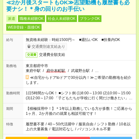
≪2か月後スタートもOK≫志望動機も履歴書も必
要ナシ！＊身の回りのお手伝い
派遣
職種未経験OK
社会人未経験OK
ブランクOK
WEB登録・面接OK
無資格未経験：時給1500円～ ■週払いOK ■扶養内OK
給与
交通費別途支給あり
交通費全額支給
交通費
東京都府中市
勤務地
東府中駅
/
府中本町駅
/
武蔵野台駅
/
…
≪自宅からドアtoドアで30分以内！≫ご希望の勤務地を紹介
します。
1日5時間からOK！ ■シフト例 (1)8:00～13:00 (2)10:00～15:00
勤務時間
(3)12:00～17:00 「子どもたちが学校に行く間だけ働きたい」
「余裕を持って夕飯の準備がしたい」 「午前中は働いて、午後
はプライベートの時間にしたい」 など、ご希望を教えてくださ
【積極採用中！】＊1年以上勤務している方が多数！ご応募から
期間
いね。 ※Wワーク希望の方へ 今ご覧のお仕事で希望する勤務時
1ヶ月、2か月後のの就業も相談可能です！
間と、もう1つのお仕事の勤務時間。 合計で週40時間を超える
場合は応募できません。
履歴書不要
/
40～50代活躍中
/
服装自由
/
シフト勤務
/
10名以
特徴
上の大量募集
/
電話対応なし
/
パソコンスキル不要