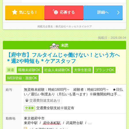
16:00 【日勤】08:00～17:00／09:00～18:00 【遅番】11:00～
20:00 ※休憩は法定通り ※シフト時間はホームによって前後しま
気になる！
す。 詳細の勤務時間についてはお問合せください。 ※実働8時
応募する
詳細へ
間のシフト制勤務（早・日・遅）
掲載元企業名
株式会社ベネッセスタイルケア
掲載日：2026.08.04
未読
【府中市】フルタイムじゃ働けない！という方へ
＊週2や時短も＊ケアスタッフ
派遣
職種未経験OK
社会人未経験OK
大学生歓迎
ブランクOK
WEB登録・面接OK
無資格未経験：時給1600円～ 経験者：時給1800円～ ★日払
給与
い／週払い制度あり（月払いも選べます）※稼働開始時は手続き
完了次第のお支払いとなります。
交通費別途支給あり
交通費全額支給※規定有
交通費
東京都府中市
勤務地
東府中駅
/
府中本町駅
/
武蔵野台駅
/
…