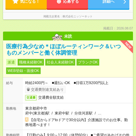
気になる！
応募する
詳細へ
掲載元企業名
株式会社ニッソーネット
掲載日：2026.08.07
未読
NEW
医療行為少なめ＊ほぼルーティンワーク＆いつ
ものメンバーと働く体調管理
派遣
職種未経験OK
社会人未経験OK
ブランクOK
WEB登録・面接OK
時給2400円～ ■週払いOK ■日収1万9200円以上
給与
交通費別途支給あり
交通費全額支給
交通費
東京都府中市
勤務地
府中(東京都)駅
/
東府中駅
/
分倍河原駅
/
…
【自宅からドアtoドアで30分以内】介護施設でのお仕事。勤
務地選べます！
【日勤のみ】9:00～17:00（休憩60分） ■ご希望があればその他
勤務時間