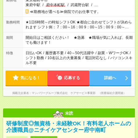
東京都府中市
勤務地
東府中駅
/
府中本町駅
/
武蔵野台駅
/
…
≪勤務地が選べる≫病院でのお仕事です。
★1日6時間～の時短シフトOK ★都合に合わせてシフトが決めら
勤務時間
れます シフト例： 7：00～16：00 9：00～15：00 9：00～
18：00 11：00～20：00 など ※Wワークの場合、他のお仕事と
合わせ週40時間超の就業はご案内できません ※法令に基づき、
開始日はご相談ください！ ★急募 ★職場が気に入れば、長期
期間
週20時間以上勤務は社会保険への加入対象となります ※労働者
でも働けます！
派遣法（日雇い派遣の原則禁止）により、短時間・短期間の就
業はご案内が難しい場合があります
日払いOK
/
履歴書不要
/
40～50代活躍中
/
副業・WワークOK
/
特徴
シフト勤務
/
10名以上の大量募集
/
電話対応なし
/
パソコンスキ
ル不要
気になる！
応募する
詳細へ
掲載元企業名
マンパワーグループ株式会社 ケアサービス事業部 （医療福祉介護関連）
未読
研修制度◎無資格・未経験OK！有料老人ホームの
介護職員@ニチイケアセンター府中南町