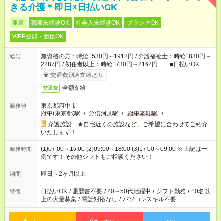
きる介護＊即日×日払いOK
派遣
職種未経験OK
社会人未経験OK
ブランクOK
WEB登録・面接OK
無資格の方：時給1530円～1912円 / 介護福祉士：時給1830円～
給与
2287円 / 初任者以上：時給1730円～2162円 ■日払いOK ■
日収例：1万2240円（時給1530円×8h）
交通費別途支給あり
全額支給
交通費
東京都府中市
勤務地
府中(東京都)駅
/
分倍河原駅
/
府中本町駅
/
…
介護施設 ★自宅近くの施設など、ご希望に合わせてご紹介
いたします！
(1)07:00～16:00 (2)09:00～18:00 (3)17:00～09:00 ※ 上記は一
勤務時間
例です！その他シフトもご相談ください！
即日～2ヶ月以上
期間
日払いOK
/
履歴書不要
/
40～50代活躍中
/
シフト勤務
/
10名以
特徴
上の大量募集
/
電話対応なし
/
パソコンスキル不要