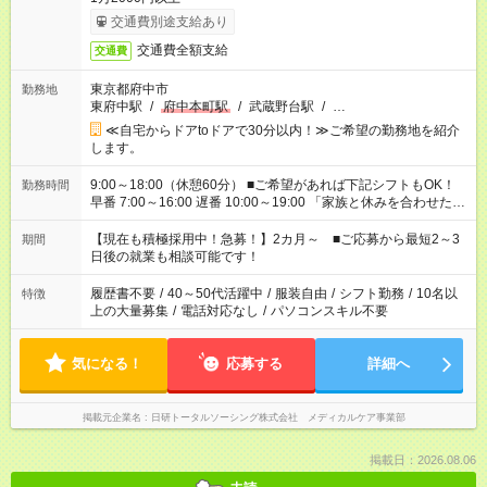
交通費別途支給あり
交通費全額支給
交通費
東京都府中市
勤務地
東府中駅
/
府中本町駅
/
武蔵野台駅
/
…
≪自宅からドアtoドアで30分以内！≫ご希望の勤務地を紹介
します。
9:00～18:00（休憩60分） ■ご希望があれば下記シフトもOK！
勤務時間
早番 7:00～16:00 遅番 10:00～19:00 「家族と休みを合わせた
い」 「余裕を持って夕飯の準備がしたい」 「できれば残業はし
たくない」 など、ご希望を教えてくださいね。 ※Wワーク希望
【現在も積極採用中！急募！】2カ月～ ■ご応募から最短2～3
期間
の方へ 今ご覧のお仕事で希望する勤務時間と、もう1つのお仕事
日後の就業も相談可能です！
の勤務時間。 合計で週40時間を超える場合は応募できません。
履歴書不要
/
40～50代活躍中
/
服装自由
/
シフト勤務
/
10名以
特徴
上の大量募集
/
電話対応なし
/
パソコンスキル不要
気になる！
応募する
詳細へ
掲載元企業名
日研トータルソーシング株式会社 メディカルケア事業部
掲載日：2026.08.06