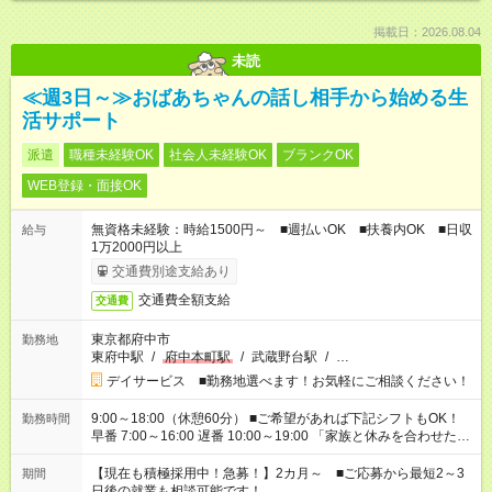
掲載日：2026.08.04
未読
≪週3日～≫おばあちゃんの話し相手から始める生
活サポート
派遣
職種未経験OK
社会人未経験OK
ブランクOK
WEB登録・面接OK
無資格未経験：時給1500円～ ■週払いOK ■扶養内OK ■日収
給与
1万2000円以上
交通費別途支給あり
交通費全額支給
交通費
東京都府中市
勤務地
東府中駅
/
府中本町駅
/
武蔵野台駅
/
…
デイサービス ■勤務地選べます！お気軽にご相談ください！
9:00～18:00（休憩60分） ■ご希望があれば下記シフトもOK！
勤務時間
早番 7:00～16:00 遅番 10:00～19:00 「家族と休みを合わせた
い」 「余裕を持って夕飯の準備がしたい」 「できれば残業はし
たくない」 など、ご希望を教えてくださいね。 ※Wワーク希望
【現在も積極採用中！急募！】2カ月～ ■ご応募から最短2～3
期間
の方へ 今ご覧のお仕事で希望する勤務時間と、もう1つのお仕事
日後の就業も相談可能です！