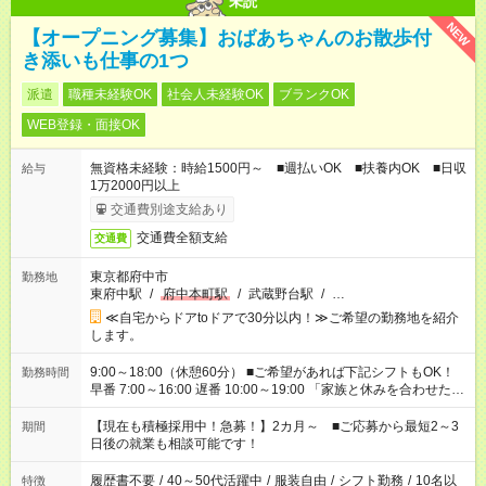
未読
NEW
【オープニング募集】おばあちゃんのお散歩付
き添いも仕事の1つ
派遣
職種未経験OK
社会人未経験OK
ブランクOK
WEB登録・面接OK
無資格未経験：時給1500円～ ■週払いOK ■扶養内OK ■日収
給与
1万2000円以上
交通費別途支給あり
交通費全額支給
交通費
東京都府中市
勤務地
東府中駅
/
府中本町駅
/
武蔵野台駅
/
…
≪自宅からドアtoドアで30分以内！≫ご希望の勤務地を紹介
します。
9:00～18:00（休憩60分） ■ご希望があれば下記シフトもOK！
勤務時間
早番 7:00～16:00 遅番 10:00～19:00 「家族と休みを合わせた
い」 「余裕を持って夕飯の準備がしたい」 「できれば残業はし
たくない」 など、ご希望を教えてくださいね。 ※Wワーク希望
【現在も積極採用中！急募！】2カ月～ ■ご応募から最短2～3
期間
の方へ 今ご覧のお仕事で希望する勤務時間と、もう1つのお仕事
日後の就業も相談可能です！
の勤務時間。 合計で週40時間を超える場合は応募できません。
履歴書不要
/
40～50代活躍中
/
服装自由
/
シフト勤務
/
10名以
特徴