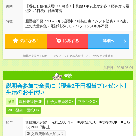
と休みを合わせたい」 「余裕を持って夕飯の準備がしたい」
「できれば残業はしたくない」 など、ご希望を教えてください
【現在も積極採用中！急募！】勤務1年以上が多数！応募から最
期間
ね。 ※Wワーク希望の方へ 今ご覧のお仕事で希望する勤務時間
短2～3日後に就業可能！
と、もう1つのお仕事の勤務時間。 合計で週40時間を超える場
合は応募できません。
履歴書不要
/
40～50代活躍中
/
服装自由
/
シフト勤務
/
10名以
特徴
上の大量募集
/
電話対応なし
/
パソコンスキル不要
気になる！
応募する
詳細へ
掲載元企業名
日研トータルソーシング株式会社 メディカルケア事業部
掲載日：2026.08.04
未読
説明会参加で全員に【現金2千円相当プレゼント】
生活のお手伝い
派遣
職種未経験OK
社会人未経験OK
ブランクOK
WEB登録・面接OK
無資格未経験：時給1500円～ ■週払いOK ■扶養内OK ■日収
給与
1万2000円以上
交通費別途支給あり