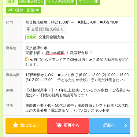
派遣
職種未経験OK
社会人未経験OK
ブランクOK
WEB登録・面接OK
無資格未経験：時給1500円～ ■週払いOK ■扶養内OK
給与
交通費別途支給あり
交通費全額支給
交通費
東京都府中市
勤務地
東府中駅
/
府中本町駅
/
武蔵野台駅
/
…
≪自宅からドアtoドアで30分以内！≫ご希望の勤務地を紹介
します。
1日5時間からOK！ ■シフト例 (1)8:00～13:00 (2)10:00～15:00
勤務時間
(3)12:00～17:00 「子どもたちが学校に行く間だけ働きたい」
「余裕を持って夕飯の準備がしたい」 「午前中は働いて、午後
はプライベートの時間にしたい」 など、ご希望を教えてくださ
【積極採用中！】＊1年以上勤務している方が多数！ご応募から
期間
いね。 ※Wワーク希望の方へ 今ご覧のお仕事で希望する勤務時
最短2～3日後の就業も相談可能です！
間と、もう1つのお仕事の勤務時間。 合計で週40時間を超える
場合は応募できません。
履歴書不要
/
40～50代活躍中
/
服装自由
/
シフト勤務
/
10名以
特徴
上の大量募集
/
電話対応なし
/
パソコンスキル不要
気になる！
応募する
詳細へ