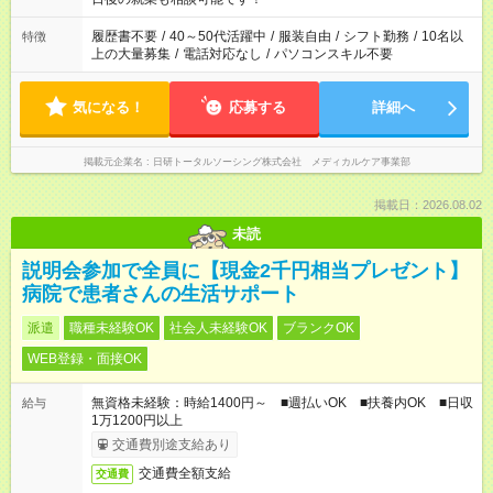
の勤務時間。 合計で週40時間を超える場合は応募できません。
履歴書不要
/
40～50代活躍中
/
服装自由
/
シフト勤務
/
10名以
特徴
上の大量募集
/
電話対応なし
/
パソコンスキル不要
気になる！
応募する
詳細へ
掲載元企業名
日研トータルソーシング株式会社 メディカルケア事業部
掲載日：2026.08.02
未読
説明会参加で全員に【現金2千円相当プレゼント】
病院で患者さんの生活サポート
派遣
職種未経験OK
社会人未経験OK
ブランクOK
WEB登録・面接OK
無資格未経験：時給1400円～ ■週払いOK ■扶養内OK ■日収
給与
1万1200円以上
交通費別途支給あり
交通費全額支給
交通費