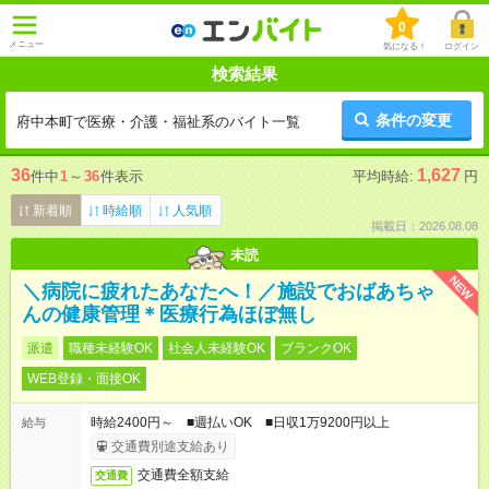
0
メニュー
気になる！
ログイン
検索結果
条件の変更
府中本町で医療・介護・福祉系のバイト一覧
36
1,627
件中
1
～
36
件表示
平均時給:
円
新着順
時給順
人気順
掲載日：2026.08.08
未読
NEW
＼病院に疲れたあなたへ！／施設でおばあちゃ
んの健康管理＊医療行為ほぼ無し
派遣
職種未経験OK
社会人未経験OK
ブランクOK
WEB登録・面接OK
時給2400円～ ■週払いOK ■日収1万9200円以上
給与
交通費別途支給あり
交通費全額支給
交通費