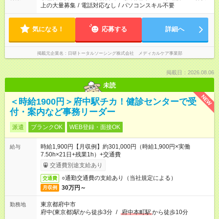
上の大量募集
/
電話対応なし
/
パソコンスキル不要
気になる！
応募する
詳細へ
掲載元企業名
日研トータルソーシング株式会社 メディカルケア事業部
掲載日：2026.08.06
未読
NEW
＜時給1900円＞府中駅チカ！健診センターで受
付・案内など事務リーダー
派遣
ブランクOK
WEB登録・面接OK
時給1,900円【月収例】約301,000円（時給1,900円×実働
給与
7.50h×21日+残業1h）+交通費
交通費別途支給あり
○通勤交通費の支給あり（当社規定による）
交通費
30万円～
月収例
東京都府中市
勤務地
府中(東京都)駅から徒歩3分
/
府中本町駅
から徒歩10分