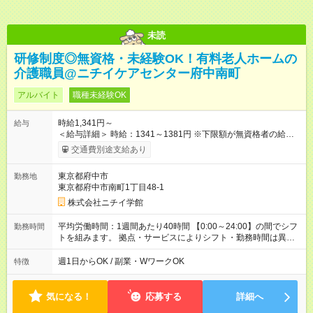
未読
研修制度◎無資格・未経験OK！有料老人ホームの
介護職員@ニチイケアセンター府中南町
アルバイト
職種未経験OK
時給1,341円～
給与
＜給与詳細＞ 時給：1341～1381円 ※下限額が無資格者の給与
です。 【試用期間】試用期間あり 試用期間の長さ：3ヶ月 雇用
交通費別途支給あり
形態、給与は本採用時と同じです。
東京都府中市
勤務地
東京都府中市南町1丁目48-1
株式会社ニチイ学館
平均労働時間：1週間あたり40時間 【0:00～24:00】の間でシフ
勤務時間
トを組みます。 拠点・サービスによりシフト・勤務時間は異な
ります。 ＜シフト例＞ 早番：7:30～16:30 日勤：9:00～18:00
遅番：11:00～20:00 夜勤：16:30～翌9:30 ※上記は一例です。
週1日からOK / 副業・WワークOK
特徴
※働き方は柔軟にご相談いただけます。 平均労働時間：1週間あ
たり40時間 【0:00～24:00】の間でシフトを組みます。 拠点・
サービスによりシフト・勤務時間は異なります。 ＜シフト例＞
気になる！
応募する
詳細へ
早番：7:30～16:30 日勤：9:00～18:00 遅番：11:00～20:00 夜