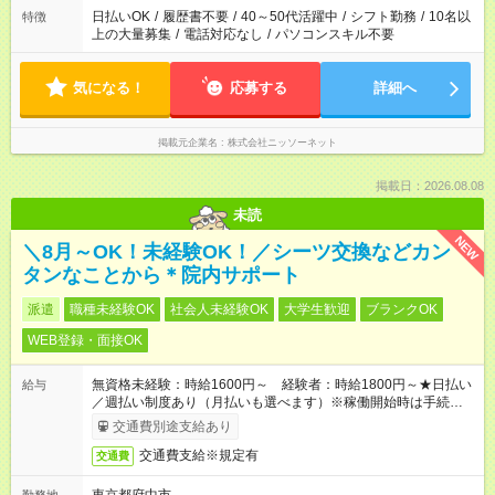
日払いOK
/
履歴書不要
/
40～50代活躍中
/
シフト勤務
/
10名以
特徴
上の大量募集
/
電話対応なし
/
パソコンスキル不要
気になる！
応募する
詳細へ
掲載元企業名
株式会社ニッソーネット
掲載日：2026.08.08
未読
NEW
＼8月～OK！未経験OK！／シーツ交換などカン
タンなことから＊院内サポート
派遣
職種未経験OK
社会人未経験OK
大学生歓迎
ブランクOK
WEB登録・面接OK
無資格未経験：時給1600円～ 経験者：時給1800円～★日払い
給与
／週払い制度あり（月払いも選べます）※稼働開始時は手続き完
了次第のお支払いとなります。
交通費別途支給あり
交通費支給※規定有
交通費