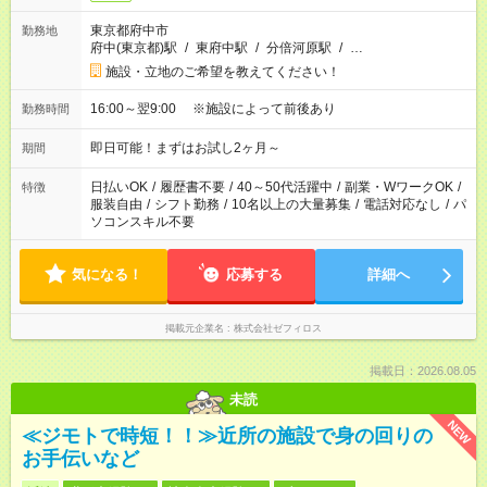
東京都府中市
勤務地
府中(東京都)駅
/
東府中駅
/
分倍河原駅
/
…
施設・立地のご希望を教えてください！
16:00～翌9:00 ※施設によって前後あり
勤務時間
即日可能！まずはお試し2ヶ月～
期間
日払いOK
/
履歴書不要
/
40～50代活躍中
/
副業・WワークOK
/
特徴
服装自由
/
シフト勤務
/
10名以上の大量募集
/
電話対応なし
/
パ
ソコンスキル不要
気になる！
応募する
詳細へ
掲載元企業名
株式会社ゼフィロス
掲載日：2026.08.05
未読
NEW
≪ジモトで時短！！≫近所の施設で身の回りの
お手伝いなど