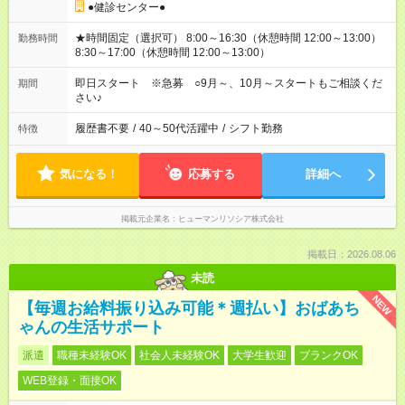
●健診センター●
★時間固定（選択可） 8:00～16:30（休憩時間 12:00～13:00）
勤務時間
8:30～17:00（休憩時間 12:00～13:00）
即日スタート ※急募 ○9月～、10月～スタートもご相談くだ
期間
さい♪
履歴書不要
/
40～50代活躍中
/
シフト勤務
特徴
気になる！
応募する
詳細へ
掲載元企業名
ヒューマンリソシア株式会社
掲載日：2026.08.06
未読
NEW
【毎週お給料振り込み可能＊週払い】おばあち
ゃんの生活サポート
派遣
職種未経験OK
社会人未経験OK
大学生歓迎
ブランクOK
WEB登録・面接OK