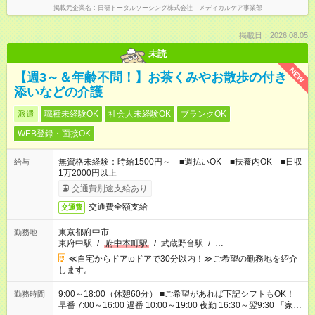
掲載元企業名
日研トータルソーシング株式会社 メディカルケア事業部
掲載日：2026.08.05
未読
NEW
【週3～＆年齢不問！】お茶くみやお散歩の付き
添いなどの介護
派遣
職種未経験OK
社会人未経験OK
ブランクOK
WEB登録・面接OK
無資格未経験：時給1500円～ ■週払いOK ■扶養内OK ■日収
給与
1万2000円以上
交通費別途支給あり
交通費全額支給
交通費
東京都府中市
勤務地
東府中駅
/
府中本町駅
/
武蔵野台駅
/
…
≪自宅からドアtoドアで30分以内！≫ご希望の勤務地を紹介
します。
9:00～18:00（休憩60分） ■ご希望があれば下記シフトもOK！
勤務時間
早番 7:00～16:00 遅番 10:00～19:00 夜勤 16:30～翌9:30 「家族