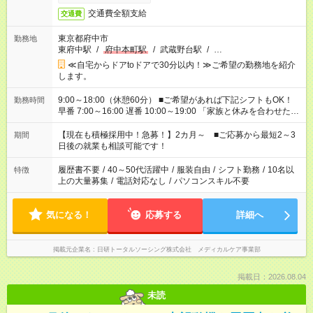
交通費全額支給
交通費
東京都府中市
勤務地
東府中駅
/
府中本町駅
/
武蔵野台駅
/
…
≪自宅からドアtoドアで30分以内！≫ご希望の勤務地を紹介
します。
9:00～18:00（休憩60分） ■ご希望があれば下記シフトもOK！
勤務時間
早番 7:00～16:00 遅番 10:00～19:00 「家族と休みを合わせた
い」 「余裕を持って夕飯の準備がしたい」 「できれば残業はし
たくない」 など、ご希望を教えてくださいね。 ※Wワーク希望
【現在も積極採用中！急募！】2カ月～ ■ご応募から最短2～3
期間
の方へ 今ご覧のお仕事で希望する勤務時間と、もう1つのお仕事
日後の就業も相談可能です！
の勤務時間。 合計で週40時間を超える場合は応募できません。
履歴書不要
/
40～50代活躍中
/
服装自由
/
シフト勤務
/
10名以
特徴
上の大量募集
/
電話対応なし
/
パソコンスキル不要
気になる！
応募する
詳細へ
掲載元企業名
日研トータルソーシング株式会社 メディカルケア事業部
掲載日：2026.08.04
未読