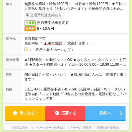
無資格未経験：時給1600円～ 経験者：時給1800円～★日払い
給与
／週払い制度あり（月払いも選べます）※稼働開始時は手続き完
了次第のお支払いとなります。
交通費別途支給あり
交通費支給※規定有
交通費
5～10万円
月収例
東京都府中市
勤務地
東府中駅
/
府中本町駅
/
武蔵野台駅
/
…
＜ご近所の老人ホームなど＞
★1日6時間～の時短シフトOK ★もちろんフルタイムシフトも可
勤務時間
能 ★スタート時間選べます 7:00～16:00 9:00～18:00 11:00～
20:00 など 残業なし！ ※Wワークの場合、他のお仕事と合わせ
週40時間超の就業はご案内できません ※法令に基づき、週20時
開始日はご相談ください！ ★職場が気に入れば、長期でも働け
期間
間以上勤務は社会保険への加入対象となります ※労働者派遣法
ます！
（日雇い派遣の原則禁止）により、短時間・短期間の就業はご
案内が難しい場合があります
日払いOK
/
履歴書不要
/
40～50代活躍中
/
副業・WワークOK
/
特徴
服装自由
/
シフト勤務
/
10名以上の大量募集
/
電話対応なし
/
パ
ソコンスキル不要
気になる！
応募する
詳細へ
掲載元企業名
マンパワーグループ株式会社 ケアサービス事業部 （医療福祉介護関連）