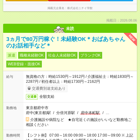
勤：16:30～翌9:30 ※上記は一例です。 ※働き方は柔軟にご相談
いただけます。
掲載元企業名
株式会社ニチイ学館
掲載日：2026.08.06
未読
NEW
3ヵ月で80万円稼ぐ！未経験OK＊おばあちゃん
のお話相手など＊
派遣
職種未経験OK
社会人未経験OK
ブランクOK
WEB登録・面接OK
無資格の方：時給1530円～1912円 / 介護福祉士：時給1830円～
給与
2287円 / 初任者以上：時給1730円～2162円
交通費別途支給あり
全額支給
交通費
東京都府中市
勤務地
府中(東京都)駅
/
分倍河原駅
/
府中本町駅
/
…
介護施設や病院など ★自宅近くの施設がいいなど勤務地ご
相談ください
【シフト例】 07:00～16:00 09:00～18:00 17:00～09:00 ※ 上記
勤務時間