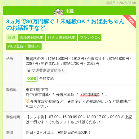
掲載日：2026.08.08
未読
NEW
3ヵ月で80万円稼ぐ！未経験OK＊おばあちゃん
のお話相手など
派遣
職種未経験OK
社会人未経験OK
ブランクOK
WEB登録・面接OK
無資格の方：時給1530円～1912円 / 介護福祉士：時給1830円～
給与
2287円 / 初任者以上：時給1730円～2162円
交通費別途支給あり
全額支給
交通費
東京都府中市
勤務地
府中(東京都)駅
/
分倍河原駅
/
府中本町駅
/
…
介護施設や病院など ★自宅近くの施設がいいなど勤務地ご
相談ください
【シフト例】 07:00～16:00 09:00～18:00 17:00～09:00 ※ 上記
勤務時間
は一例です！その他シフトもご相談ください！
即日～2ヶ月以上 ■開始日の相談OK！
期間