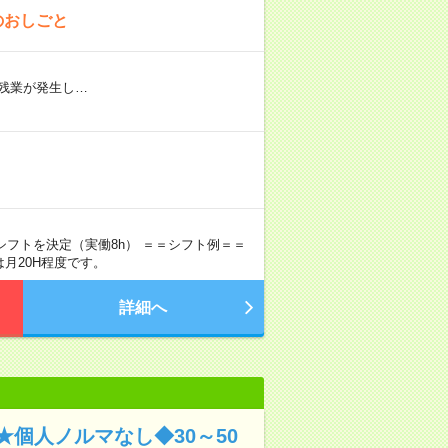
のおしごと
残業が発生し…
中でシフトを決定（実働8h） ＝＝シフト例＝＝
残業は月20H程度です。
詳細へ
個人ノルマなし◆30～50