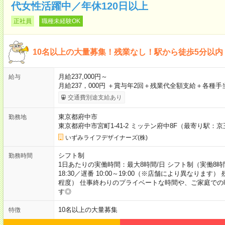
代女性活躍中／年休120日以上
正社員
職種未経験OK
10名以上の大量募集！残業なし！駅から徒歩5分以内
月給237,000円～
給与
月給237，000円 ＋賞与年2回＋残業代全額支給＋各種
交通費別途支給あり
東京都府中市
勤務地
東京都府中市宮町1-41-2 ミッテン府中8F（最寄り駅：
いずみライフデザイナーズ(株)
シフト制
勤務時間
1日あたりの実働時間：最大8時間/日 シフト制（実働8時間
18:30／遅番 10:00～19:00（※店舗により異なりま
程度） 仕事終わりのプライベートな時間や、ご家庭で
す◎
10名以上の大量募集
特徴