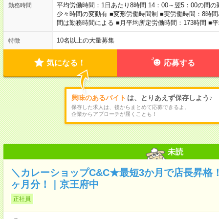
平均労働時間：1日あたり8時間 14：00～翌5：00の間
勤務時間
少々時間の変動有 ■変形労働時間制 ■実労働時間：8時間
間は勤務時間による ■月平均所定労働時間：173時間 ■
10名以上の大量募集
特徴
気になる！
応募する
興味のあるバイト
は、とりあえず保存しよう♪
保存した求人は、後からまとめて応募できるよ。
企業からアプローチが届くことも！
未読
＼カレーショップC&C★最短3か月で店長昇格！
ヶ月分！｜京王府中
正社員