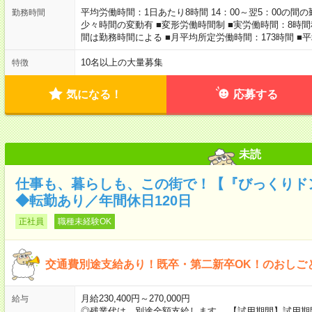
平均労働時間：1日あたり8時間 14：00～翌5：00の間
勤務時間
少々時間の変動有 ■変形労働時間制 ■実労働時間：8時間
間は勤務時間による ■月平均所定労働時間：173時間 ■
10名以上の大量募集
特徴
気になる！
応募する
未読
仕事も、暮らしも、この街で！【『びっくりド
◆転勤あり／年間休日120日
正社員
職種未経験OK
交通費別途支給あり！既卒・第二新卒OK！のおしご
月給230,400円～270,000円
給与
◎残業代は、別途全額支給します。 【試用期間】試用期