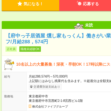
気になる！
応募する
未読
【府中っ子居酒屋 燻し家もっくん】働きがい業界
フ/月給288，574円
正社員
職種未経験OK
10名以上の大量募集！深夜・早朝OK！17時以降に
月給288,574円～570,000円
給与
上記額にはみなし残業代を含みます。※超過分は全額支
交通費別途支給あり
東京都府中市
勤務地
東京都府中市宮西町2-1-8宮西ビル1階
株式会社ファイブグループ