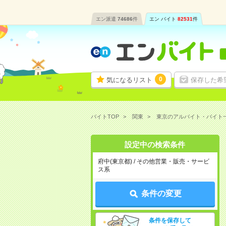
エン派遣
74686
件
エン バイト
82531
件
0
気になるリスト
保存した希
バイトTOP
関東
東京のアルバイト・バイト
設定中の検索条件
府中(東京都) / その他営業・販売・サービ
ス系
条件の変更
条件を保存して