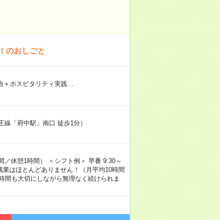
！のおしごと
手当＋ホスピタリティ実践…
京王線「府中駅」南口 徒歩1分）
／休憩1時間） ＜シフト例＞ 早番 9:30～
す） 残業はほとんどありません！（月平均10時間
の時間も大切にしながら無理なく続けられま