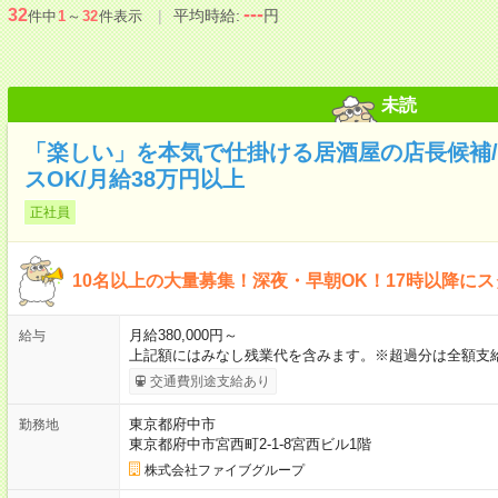
---
32
平均時給:
円
件中
1
～
32
件表示
未読
「楽しい」を本気で仕掛ける居酒屋の店長候補
スOK/月給38万円以上
正社員
10名以上の大量募集！深夜・早朝OK！17時以降に
月給380,000円～
給与
上記額にはみなし残業代を含みます。※超過分は全額支給
交通費別途支給あり
東京都府中市
勤務地
東京都府中市宮西町2-1-8宮西ビル1階
株式会社ファイブグループ