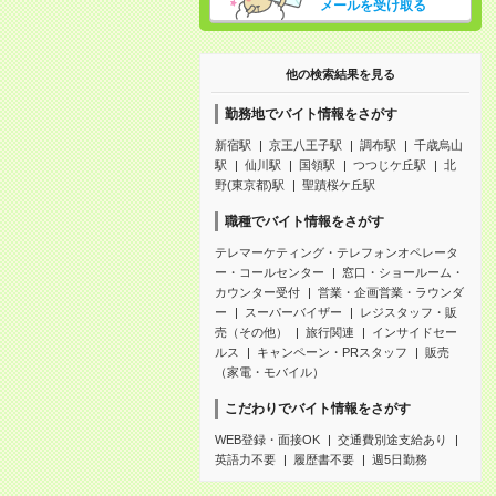
メールを受け取る
他の検索結果を見る
勤務地でバイト情報をさがす
新宿駅
京王八王子駅
調布駅
千歳烏山
駅
仙川駅
国領駅
つつじケ丘駅
北
野(東京都)駅
聖蹟桜ケ丘駅
職種でバイト情報をさがす
テレマーケティング・テレフォンオペレータ
ー・コールセンター
窓口・ショールーム・
カウンター受付
営業・企画営業・ラウンダ
ー
スーパーバイザー
レジスタッフ・販
売（その他）
旅行関連
インサイドセー
ルス
キャンペーン・PRスタッフ
販売
（家電・モバイル）
こだわりでバイト情報をさがす
WEB登録・面接OK
交通費別途支給あり
英語力不要
履歴書不要
週5日勤務