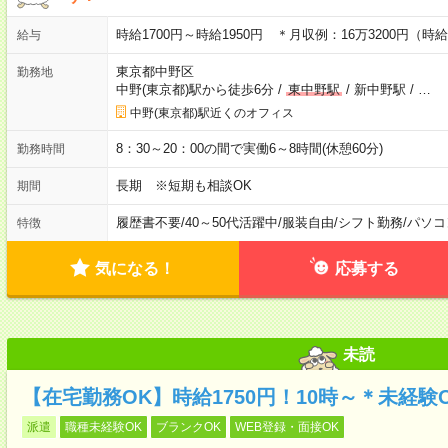
時給1700円～時給1950円 ＊月収例：16万3200円（時給
給与
東京都中野区
勤務地
中野(東京都)駅から徒歩6分
/
東中野駅
/
新中野駅
/
…
中野(東京都)駅近くのオフィス
8：30～20：00の間で実働6～8時間(休憩60分)
勤務時間
長期 ※短期も相談OK
期間
履歴書不要
/
40～50代活躍中
/
服装自由
/
シフト勤務
/
パソコ
特徴
気になる！
応募する
未読
【在宅勤務OK】時給1750円！10時～＊未経
派遣
職種未経験OK
ブランクOK
WEB登録・面接OK