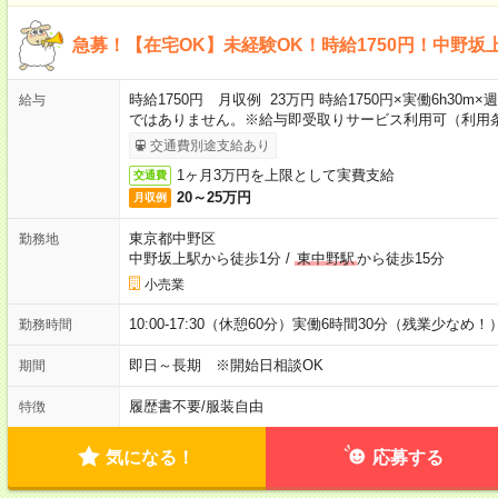
急募！【在宅OK】未経験OK！時給1750円！中野坂
時給1750円 月収例 23万円 時給1750円×実働6h30m
給与
ではありません。※給与即受取りサービス利用可（利用
交通費別途支給あり
1ヶ月3万円を上限として実費支給
交通費
20～25万円
月収例
東京都中野区
勤務地
中野坂上駅から徒歩1分
/
東中野駅
から徒歩15分
小売業
10:00-17:30（休憩60分）実働6時間30分（残業少なめ！
勤務時間
即日～長期 ※開始日相談OK
期間
履歴書不要
/
服装自由
特徴
気になる！
応募する