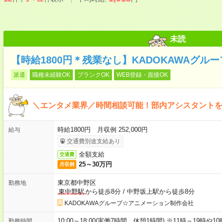
未読
【時給1800円＊残業なし】KADOKAWAグル
派遣
職種未経験OK
ブランクOK
WEB登録・面接OK
＼エンタメ業界／時間相談可能！部内アシスタント
時給1800円 月収例 252,000円
給与
交通費別途支給あり
全額支給
交通費
25～30万円
月収例
東京都中野区
勤務地
東中野駅
から徒歩8分
/
中野坂上駅から徒歩8分
KADOKAWAグループ☆アニメーション制作会社
10:00～18:00(実働7時間 休憩1時間) ※11時～19時
勤務時間