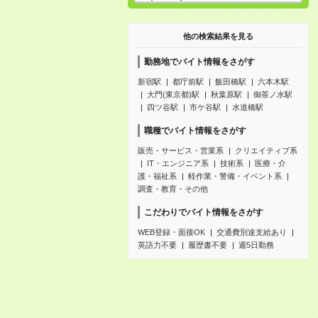
他の検索結果を見る
勤務地でバイト情報をさがす
新宿駅
都庁前駅
飯田橋駅
六本木駅
大門(東京都)駅
秋葉原駅
御茶ノ水駅
四ツ谷駅
市ケ谷駅
水道橋駅
職種でバイト情報をさがす
販売・サービス・営業系
クリエイティブ系
IT・エンジニア系
技術系
医療・介
護・福祉系
軽作業・警備・イベント系
調査・教育・その他
こだわりでバイト情報をさがす
WEB登録・面接OK
交通費別途支給あり
英語力不要
履歴書不要
週5日勤務