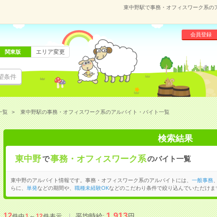
東中野駅で事務・オフィスワーク系の
会員登録
エリア変更
関東版
望条件
一覧
東中野駅の事務・オフィスワーク系のアルバイト・バイト一覧
検索結果
東中野
事務・オフィスワーク系
で
のバイト一覧
東中野のアルバイト情報です。事務・オフィスワーク系のアルバイトには、
一般事務
らに、
単発
などの期間や、
職種未経験OK
などのこだわり条件で絞り込んでいただけま
1,913
12
平均時給:
円
件中
1
～
12
件表示