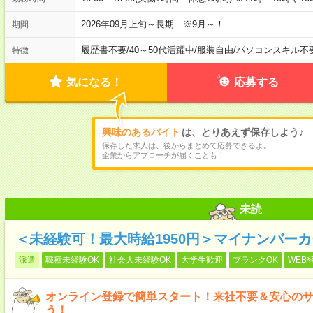
2026年09月上旬～長期 ※9月～！
期間
履歴書不要
/
40～50代活躍中
/
服装自由
/
パソコンスキル不
特徴
気になる！
応募する
興味のあるバイト
は、とりあえず保存しよう♪
保存した求人は、後からまとめて応募できるよ。
企業からアプローチが届くことも！
未読
＜未経験可！最大時給1950円＞マイナンバー
派遣
職種未経験OK
社会人未経験OK
大学生歓迎
ブランクOK
WEB
オンライン登録で簡単スタート！来社不要＆安心の
う！