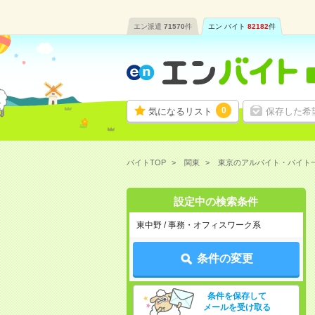
エン派遣
71570
件
エン バイト
82182
件
0
気になるリスト
保存した希
バイトTOP
関東
東京のアルバイト・バイト
設定中の検索条件
東中野 / 事務・オフィスワーク系
条件の変更
条件を保存して
メールを受け取る