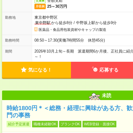
全額支給
交通費
25～30万円
月収例
東京都中野区
勤務地
東中野駅
から徒歩8分
/
中野坂上駅から徒歩9分
医薬品・食品用包装資材やキャップの製造
08:50～17:30(実働7時間55分 休憩45分)
勤務時間
2026年10月上旬～長期 派遣期間6か月後、正社員に紹
期間
～！
気になる！
応募する
未読
時給1800円＊＜総務・経理に興味がある方、
門の事務
紹介予定派遣
職種未経験OK
ブランクOK
WEB登録・面接OK