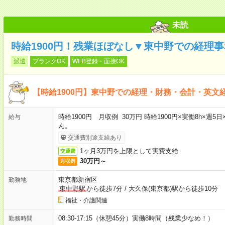
未読
時給1900円！残業ほぼなし▼東中野での経理事
派遣
ブランクOK
WEB登録・面接OK
【時給1900円】東中野での経理・財務・会計・英文
時給1900円 月収例 30万円 時給1900円×実働8h×
給与
ん。
交通費別途支給あり
1ヶ月3万円を上限として実費支給
交通費
30万円～
月収例
東京都新宿区
勤務地
東中野駅
から徒歩7分
/
大久保(東京都)駅から徒歩10分
福祉・介護関連
08:30-17:15（休憩45分）実働8時間（残業少なめ！）
勤務時間