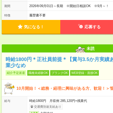
2026年09月01日～長期 ※開始日相談OK ※9月～！
期間
履歴書不要
特徴
気になる！
応募する
未読
時給1800円＊正社員前提＊【賞与3.5か月実
業少なめ
紹介予定派遣
職種未経験OK
ブランクOK
WEB登録・面接OK
10月開始！＜総務・経理に興味がある方、歓迎！＞
時給1800円 月収例 285,120円+残業代
給与
交通費別途支給あり