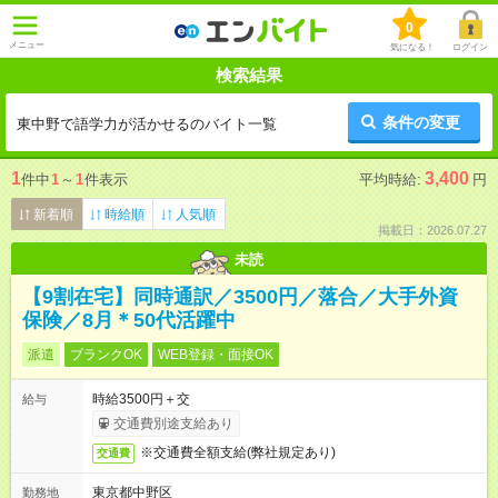
0
メニュー
気になる！
ログイン
検索結果
条件の変更
東中野で語学力が活かせるのバイト一覧
1
3,400
件中
1
～
1
件表示
平均時給:
円
新着順
時給順
人気順
掲載日：2026.07.27
未読
【9割在宅】同時通訳／3500円／落合／大手外資
保険／8月＊50代活躍中
派遣
ブランクOK
WEB登録・面接OK
時給3500円＋交
給与
交通費別途支給あり
※交通費全額支給(弊社規定あり)
交通費
東京都中野区
勤務地