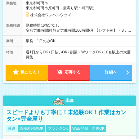
東京都町田市
勤務地
東京都町田市原町田（最寄り駅：町田駅）
株式会社ワンベルウッズ
勤務時間は指定なし
勤務時間
変形労働時間制 想定労働時間160時間/月 【シフト例】 ・8：00
～21：00
単発・1日のみOK
期間
週1日からOK / 日払いOK / 副業・WワークOK / 10名以上の大量
特徴
募集
気になる！
応募する
詳細へ
未読
スピードよりも丁寧に！未経験OK！作業はカン
タン×完全座り
派遣
職種未経験OK
ブランクOK
WEB登録・面接OK