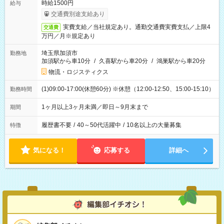
時給1500円
給与
交通費別途支給あり
実費支給／当社規定あり。通勤交通費実費支払／上限4
交通費
万円／月※規定あり
埼玉県加須市
勤務地
加須駅から車10分
/
久喜駅から車20分
/
鴻巣駅から車20分
物流・ロジスティクス
(1)09:00-17:00(休憩60分) ※休憩（12:00-12:50、15:00-15:10）
勤務時間
1ヶ月以上3ヶ月未満／即日～9月末まで
期間
履歴書不要
/
40～50代活躍中
/
10名以上の大量募集
特徴
気になる！
応募する
詳細へ