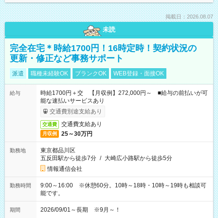
掲載日：2026.08.07
未読
完全在宅＊時給1700円！16時定時！契約状況の
更新・修正など事務サポート
派遣
職種未経験OK
ブランクOK
WEB登録・面接OK
時給1700円＋交 【月収例】272,000円～ ■給与の前払いが可
給与
能な速払いサービスあり
交通費別途支給あり
交通費支給あり
交通費
25～30万円
月収例
東京都品川区
勤務地
五反田駅から徒歩7分
/
大崎広小路駅から徒歩5分
情報通信会社
9:00～16:00 ※休憩60分。10時～18時・10時～19時も相談可
勤務時間
能です。
2026/09/01～長期 ※9月～！
期間