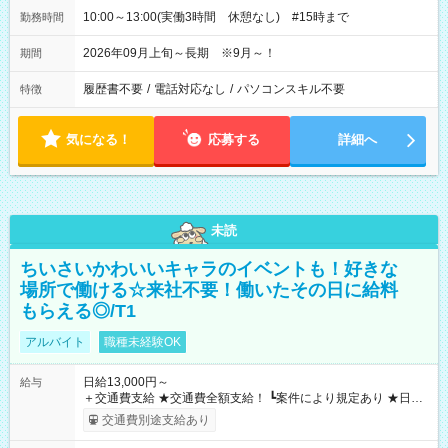
10:00～13:00(実働3時間 休憩なし) #15時まで
勤務時間
2026年09月上旬～長期 ※9月～！
期間
履歴書不要
/
電話対応なし
/
パソコンスキル不要
特徴
気になる！
応募する
詳細へ
未読
ちいさいかわいいキャラのイベントも！好きな
場所で働ける☆来社不要！働いたその日に給料
もらえる◎/T1
アルバイト
職種未経験OK
日給13,000円～
給与
＋交通費支給 ★交通費全額支給！ ┗案件により規定あり ★日払
いOK！（規定あり） ┗働いたその日に現金GET♪ お仕事後はコ
交通費別途支給あり
ンビニATMから 日払い分を引き落とせます！ 【試用期間】試
用期間なし