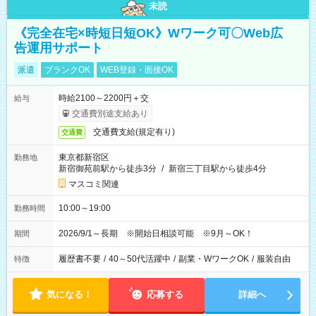
未読
《完全在宅×時短日短OK》Wワーク可〇Web広
告運用サポート
派遣
ブランクOK
WEB登録・面接OK
時給2100～2200円＋交
給与
交通費別途支給あり
交通費支給(規定有り)
交通費
東京都新宿区
勤務地
新宿御苑前駅から徒歩3分
/
新宿三丁目駅から徒歩4分
マスコミ関連
10:00～19:00
勤務時間
2026/9/1～長期 ※開始日相談可能 ※9月～OK！
期間
履歴書不要
/
40～50代活躍中
/
副業・WワークOK
/
服装自由
特徴
気になる！
応募する
詳細へ