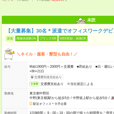
未読
【大量募集】30名＊派遣でオフィスワークデ
派遣
職種未経験OK
ブランクOK
WEB登録・面接OK
＼ネイル・服装・髪型も自由！／
時給1900円～2000円＋交通費 ■昇給あり ■日・週払いO
給与
×8h×21日
交通費別途支給あり
交通費支給あり ※当社規定による
交通費
東京都中野区
勤務地
中野(東京都)駅から徒歩5分
/
中野坂上駅から徒歩5分
/
駅近オフィス＊大手企業
1日8時間～ 9：00～19：00の間で様々な時間帯をご
勤務時間