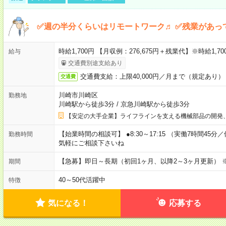
✅週の半分くらいはリモートワーク♬ ✅残業があっ
時給1,700円 【月収例：276,675円＋残業代】※時給1,7
給与
交通費別途支給あり
交通費支給：上限40,000円／月まで（規定あり）
交通費
川崎市川崎区
勤務地
川崎駅から徒歩3分
/
京急川崎駅から徒歩3分
【安定の大手企業】ライフラインを支える機械部品の開発
【始業時間の相談可】 ●8:30～17:15 （実働7時間45
勤務時間
気軽にご相談下さいね
【急募】即日～長期（初回1ヶ月、以降2～3ヶ月更新） 
期間
40～50代活躍中
特徴
気になる！
応募する