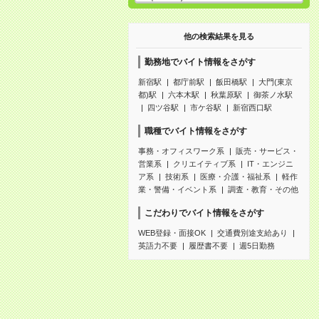
他の検索結果を見る
勤務地でバイト情報をさがす
新宿駅
都庁前駅
飯田橋駅
大門(東京
都)駅
六本木駅
秋葉原駅
御茶ノ水駅
四ツ谷駅
市ケ谷駅
新宿西口駅
職種でバイト情報をさがす
事務・オフィスワーク系
販売・サービス・
営業系
クリエイティブ系
IT・エンジニ
ア系
技術系
医療・介護・福祉系
軽作
業・警備・イベント系
調査・教育・その他
こだわりでバイト情報をさがす
WEB登録・面接OK
交通費別途支給あり
英語力不要
履歴書不要
週5日勤務