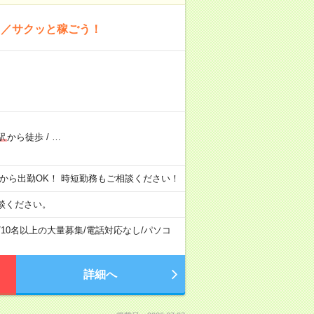
！／サクッと稼ごう！
駅
から徒歩
/
…
h 昼から出勤OK！ 時短勤務もご相談ください！
談ください。
/
10名以上の大量募集
/
電話対応なし
/
パソコ
詳細へ