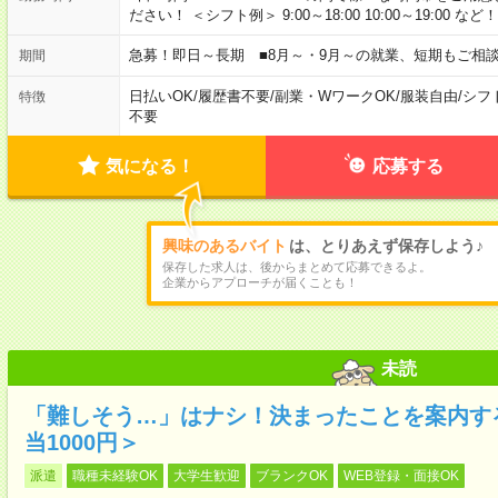
ださい！ ＜シフト例＞ 9:00～18:00 10:00～19:00 など！
急募！即日～長期 ■8月～・9月～の就業、短期もご相
期間
日払いOK
/
履歴書不要
/
副業・WワークOK
/
服装自由
/
シフ
特徴
不要
気になる！
応募する
興味のあるバイト
は、とりあえず保存しよう♪
保存した求人は、後からまとめて応募できるよ。
企業からアプローチが届くことも！
未読
「難しそう…」はナシ！決まったことを案内す
当1000円＞
派遣
職種未経験OK
大学生歓迎
ブランクOK
WEB登録・面接OK