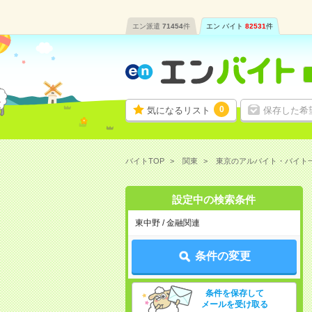
エン派遣
71454
件
エン バイト
82531
件
0
気になるリスト
保存した希
バイトTOP
関東
東京のアルバイト・バイト
設定中の検索条件
東中野 / 金融関連
条件の変更
条件を保存して
メールを受け取る