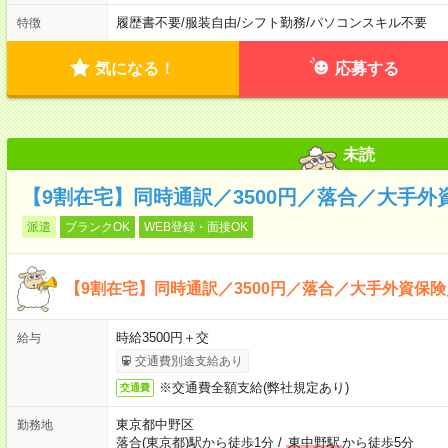
履歴書不要
/
服装自由
/
シフト勤務
/
パソコンスキル不要
特徴
気になる！
応募する
未読
【9割在宅】同時通訳／3500円／落合／大手外
派遣
ブランクOK
WEB登録・面接OK
【9割在宅】同時通訳／3500円／落合／大手外資保険
時給3500円＋交
給与
交通費別途支給あり
※交通費全額支給(弊社規定あり)
交通費
東京都中野区
勤務地
落合(東京都)駅から徒歩1分
/
東中野駅
から徒歩5分