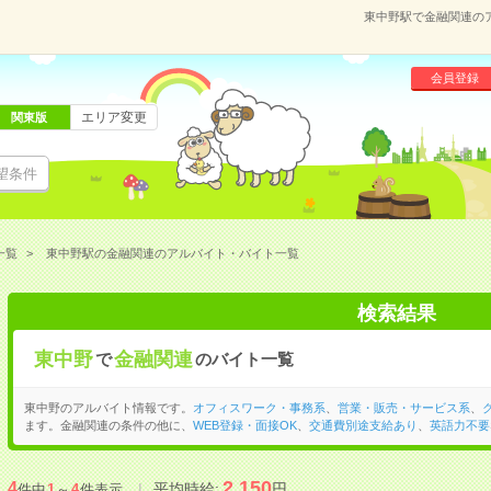
東中野駅で金融関連の
会員登録
エリア変更
関東版
望条件
一覧
東中野駅の金融関連のアルバイト・バイト一覧
検索結果
東中野
金融関連
で
のバイト一覧
東中野のアルバイト情報です。
オフィスワーク・事務系
、
営業・販売・サービス系
、
ます。金融関連の条件の他に、
WEB登録・面接OK
、
交通費別途支給あり
、
英語力不要
2,150
4
平均時給:
円
件中
1
～
4
件表示