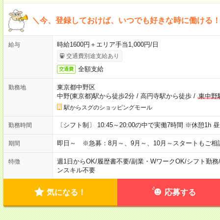
＼今、登録しておけば、いつでも好きな時に働ける
時給1600円＋エリア手当1,000円/日
給与
交通費別途支給あり
全額支給
交通費
東京都中野区
勤務地
中野(東京都)駅から徒歩2分
/
高円寺駅から徒歩
/
東中野
駅からスグのショッピングモール
〔シフト制〕 10:45～20:00の中で実働7時間 ※休憩1
勤務時間
即日～ ※急募：8月～、9月～、10月～スタートもご相
期間
週1日からOK
/
履歴書不要
/
副業・WワークOK
/
シフト勤務
特徴
ンスキル不要
気になる！
応募する