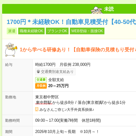
未読
1700円＊未経験OK！自動車見積受付【40-50
派遣
職種未経験OK
ブランクOK
WEB登録・面接OK
1から学べる研修あり！【自動車保険の見積もり受付
時給1700円 月収例 238,000円
給与
交通費別途支給あり
全額支給
交通費
20～25万円
月収例
東京都中野区
勤務地
東中野駅
から徒歩8分
/
落合(東京都)駅から徒歩1分
みなさんご存じ♪大手外資系損保♪
09:00～17:00(実働7時間 休憩1時間)
勤務時間
2026年10月上旬～長期 ※10月～！
期間