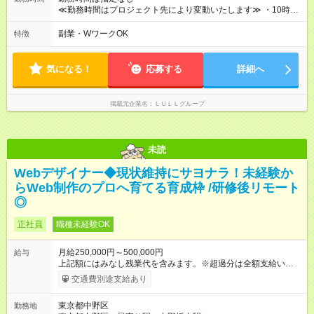
や頑張りは、しっかり給与で還元しています。 実際にほぼ全員
≪勤務時間はプロジェクト先により変動いたします≫ ・10時00
が入社1年以内に昇給を実現。 なかには転職後に年収250万円以
分～19時00分（休憩1時間） ・9時00分～18時00分（休憩1時
上アップした社員も。 エンジニアへの還元率は業界高水準の
間） ＼平日夜も、ちゃんと「自分時間」がつくれます／ 残業は
副業・WワークOK
特徴
87％。 スキルを磨いた分だけ、収入アップも目指せる環境で
月平均10時間程度。 仕事終わりに資格の勉強やゲーム、推し活
す！ 【試用期間】試用期間あり 試用期間の長さ：6ヶ月 ※ 雇用
やサウナなど、 趣味の時間を楽しむ社員も多くいます◎
形態と給与に、本採用時と異なる部分があります。 雇用形態：
気になる！
応募する
詳細へ
中途採用（契約社員） 給与：月給 230,000円以上 上記額にはみ
なし残業代を含みます。※超過分は全額支給いたします。 みな
し残業代 21,329円／月 みなし残業時間 13時間／月 ※交通費は
掲載元企業名
ＬＵＬＬグループ
別途支給いたします ※研修期間中（最大12ヶ月間）も、試用期
間中と同一の給与となります。
未読
Webデザイナー◆現状維持にサヨナラ！未経験か
らWeb制作のプロへ育てる育成枠 /研修後リモート
◎
正社員
職種未経験OK
月給250,000円～500,000円
給与
上記額にはみなし残業代を含みます。※超過分は全額支給いたし
ます。 みなし残業代 21,675円／月 みなし残業時間 12時間／月 -
交通費別途支給あり
------------------------------------------------------- ≪経験者の方は以下と
なります≫ --------------------------------------------------------- ◎月給35
東京都中野区
勤務地
万円～＋業績賞与＋交通費＋各種手当 ※固定残業代（30時間/6