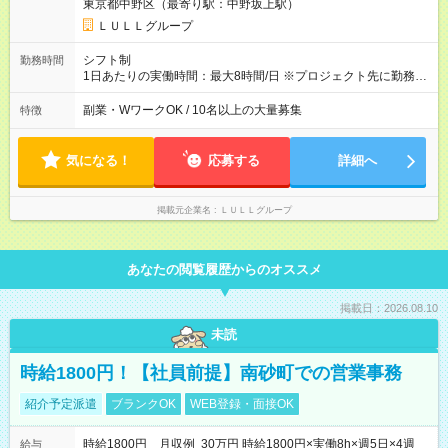
東京都中野区（最寄り駅：中野坂上駅）
万6，610円分）を含む。超過分は追加支給いたします 能力やス
キルを考慮し初任給を決定。経験者の方は前給考慮も可能で
ＬＵＬＬグループ
す！ ◎昇給年1回（研修終了後） ◎賞与年2回（2月・8月）＋業
績賞与あり ◤スキルアップも、収入アップも。◢ 入社後の成長
シフト制
勤務時間
や頑張りは、しっかり給与で還元しています。 実際にほぼ全員
1日あたりの実働時間：最大8時間/日 ※プロジェクト先に勤務時
が入社1年以内に昇給を実現。 なかには転職後に年収250万円以
間は異なります 【シフト例】 ・10時00分～19時00分 ・9時00
上アップした社員も。 エンジニアへの還元率は業界高水準の
分～18時00分 平均残業時間：月10時間以内
副業・WワークOK / 10名以上の大量募集
特徴
87％。 スキルを磨いた分だけ、収入アップも目指せる環境で
す！ 【試用期間】試用期間あり 試用期間の長さ：6ヶ月 ※ 雇用
形態と給与に、本採用時と異なる部分があります。 雇用形態：
気になる！
応募する
詳細へ
中途採用（契約社員） 給与：月給 230,000円以上 上記額にはみ
なし残業代を含みます。※超過分は全額支給いたします。 みな
し残業代 21,329円／月 みなし残業時間 13時間／月 ※交通費は
掲載元企業名
ＬＵＬＬグループ
別途支給いたします ※研修期間中（最大12ヶ月間）も、試用期
間中と同一の給与となります。
あなたの閲覧履歴からのオススメ
掲載日：2026.08.10
未読
時給1800円！【社員前提】南砂町での営業事務
紹介予定派遣
ブランクOK
WEB登録・面接OK
時給1800円 月収例 30万円 時給1800円×実働8h×週5日×4週
給与