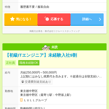
履歴書不要
/
服装自由
特徴
気になる！
応募する
詳細へ
掲載元企業名
株式会社リクルートスタッフィング
未読
【初級ITエンジニア】未経験入社9割
正社員
職種未経験OK
月給250,000円～500,000円
給与
上記額にはみなし残業代を含みます。※超過分は全額支給いたし
ます。 みなし残業代 21,675円／月 みなし残業時間 12時間／月 -
交通費別途支給あり
------------------------------------------------------- ≪経験者の方は以下と
なります≫ --------------------------------------------------------- ◎月給35
東京都中野区
勤務地
万円～＋業績賞与＋交通費＋各種手当 ※固定残業代（30時間/6
東京都中野区（最寄り駅：中野坂上駅）
万6，610円分）を含む。超過分は追加支給いたします 能力やス
キルを考慮し初任給を決定。経験者の方は前給考慮も可能で
ＬＵＬＬグループ
す！ ◎昇給年1回（研修終了後） ◎賞与年2回（2月・8月）＋業
績賞与あり ◤スキルアップも、収入アップも。◢ 入社後の成長
勤務時間は指定なし
勤務時間