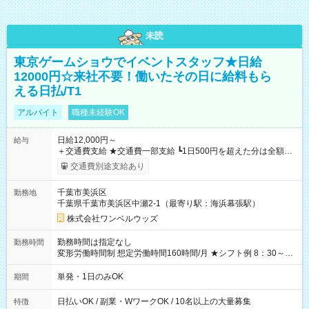
未読
東京ゲームショウでイベントスタッフ★日給
12000円☆来社不要！働いたその日に給料もら
える日払/T1
アルバイト
職種未経験OK
日給12,000円～
給与
＋交通費支給 ★交通費一部支給 ┗1日500円を超えた分は全額支
給！ ※往復500円以内の方は自己負担となります ★日払いOK！
交通費別途支給あり
（規定あり） ┗働いたその日に現金GET♪ お仕事後はコンビニ
ATMから 日払い分を引き落とせます！ 【試用期間】試用期間
千葉市美浜区
勤務地
なし
千葉県千葉市美浜区中瀬2-1（最寄り駅：海浜幕張駅）
株式会社ワンベルウッズ
勤務時間は指定なし
勤務時間
変形労働時間制 想定労働時間160時間/月 ★シフト例 8：30～
19：00
単発・1日のみOK
期間
日払いOK / 副業・WワークOK / 10名以上の大量募集
特徴