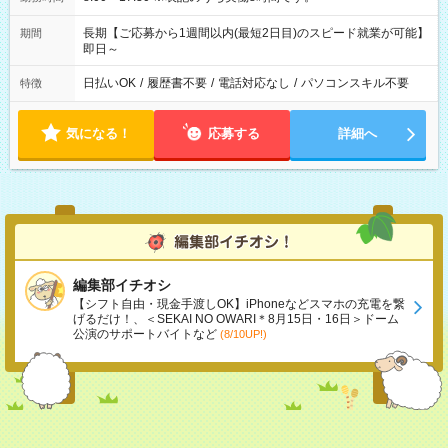
長期【ご応募から1週間以内(最短2日目)のスピード就業が可能】
期間
即日～
日払いOK
/
履歴書不要
/
電話対応なし
/
パソコンスキル不要
特徴
気になる！
応募する
詳細へ
編集部イチオシ
【シフト自由・現金手渡しOK】iPhoneなどスマホの充電を繋
げるだけ！、＜SEKAI NO OWARI＊8月15日・16日＞ドーム
公演のサポートバイトなど
(8/10UP!)