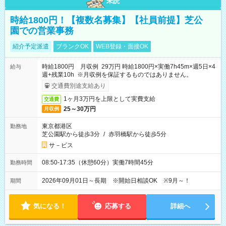
未読
時給1800円！【複数名募集】【社員前提】芝公
園での営業事務
紹介予定派遣
ブランクOK
WEB登録・面接OK
時給1800円 月収例 29万円 時給1800円×実働7h45m×週5日×4
給与
週+残業10h ※月収例を保証するものではありません。
交通費別途支給あり
1ヶ月3万円を上限として実費支給
交通費
25～30万円
月収例
東京都港区
勤務地
芝公園駅から徒歩3分
/
赤羽橋駅から徒歩5分
サ－ビス
08:50-17:35（休憩60分）実働7時間45分
勤務時間
2026年09月01日～長期 ※開始日相談OK ※9月～！
期間
気になる！
応募する
詳細へ