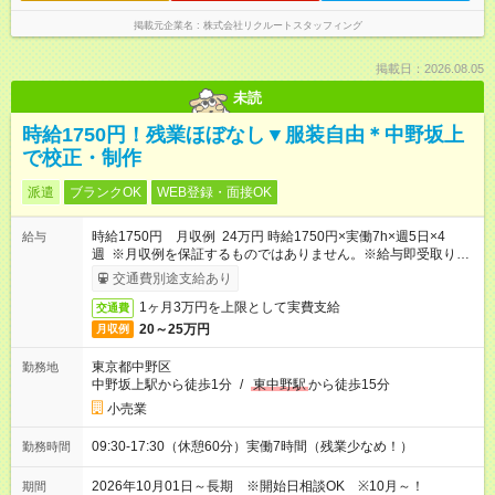
掲載元企業名
株式会社リクルートスタッフィング
掲載日：2026.08.05
未読
時給1750円！残業ほぼなし▼服装自由＊中野坂上
で校正・制作
派遣
ブランクOK
WEB登録・面接OK
時給1750円 月収例 24万円 時給1750円×実働7h×週5日×4
給与
週 ※月収例を保証するものではありません。※給与即受取りサ
ービス利用可（利用条件有）
交通費別途支給あり
1ヶ月3万円を上限として実費支給
交通費
20～25万円
月収例
東京都中野区
勤務地
中野坂上駅から徒歩1分
/
東中野駅
から徒歩15分
小売業
09:30-17:30（休憩60分）実働7時間（残業少なめ！）
勤務時間
2026年10月01日～長期 ※開始日相談OK ※10月～！
期間