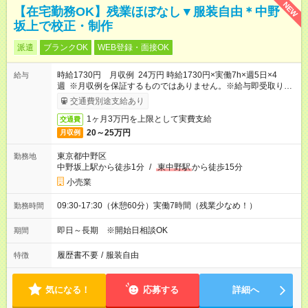
NEW
【在宅勤務OK】残業ほぼなし▼服装自由＊中野
坂上で校正・制作
派遣
ブランクOK
WEB登録・面接OK
時給1730円 月収例 24万円 時給1730円×実働7h×週5日×4
給与
週 ※月収例を保証するものではありません。※給与即受取りサ
ービス利用可（利用条件有）
交通費別途支給あり
1ヶ月3万円を上限として実費支給
交通費
20～25万円
月収例
東京都中野区
勤務地
中野坂上駅から徒歩1分
/
東中野駅
から徒歩15分
小売業
09:30-17:30（休憩60分）実働7時間（残業少なめ！）
勤務時間
即日～長期 ※開始日相談OK
期間
履歴書不要
/
服装自由
特徴
気になる！
応募する
詳細へ