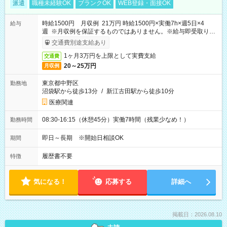
派遣
職種未経験OK
ブランクOK
WEB登録・面接OK
時給1500円 月収例 21万円 時給1500円×実働7h×週5日×4
給与
週 ※月収例を保証するものではありません。※給与即受取りサ
ービス利用可（利用条件有）
交通費別途支給あり
1ヶ月3万円を上限として実費支給
交通費
20～25万円
月収例
東京都中野区
勤務地
沼袋駅から徒歩13分
/
新江古田駅から徒歩10分
医療関連
08:30-16:15（休憩45分）実働7時間（残業少なめ！）
勤務時間
即日～長期 ※開始日相談OK
期間
履歴書不要
特徴
気になる！
応募する
詳細へ
掲載日：2026.08.10