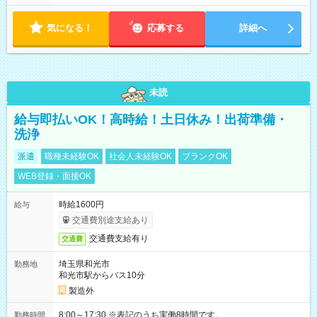
気になる！
応募する
詳細へ
未読
給与即払いOK！高時給！土日休み！出荷準備・
洗浄
派遣
職種未経験OK
社会人未経験OK
ブランクOK
WEB登録・面接OK
時給1600円
給与
交通費別途支給あり
交通費支給有り
交通費
埼玉県和光市
勤務地
和光市駅からバス10分
製造外
8:00～17:30 ※表記のうち実働8時間です。
勤務時間