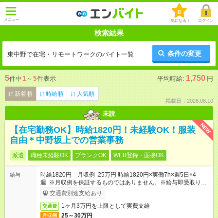
0
メニュー
気になる！
ログイン
検索結果
条件の変更
東中野で在宅・リモートワークのバイト一覧
5
1,750
件中
1
～
5
件表示
平均時給:
円
新着順
時給順
人気順
掲載日：2026.08.10
未読
NEW
【在宅勤務OK】時給1820円！未経験OK！服装
自由＊中野坂上での営業事務
派遣
職種未経験OK
ブランクOK
WEB登録・面接OK
時給1820円 月収例 25万円 時給1820円×実働7h×週5日×4
給与
週 ※月収例を保証するものではありません。※給与即受取りサ
ービス利用可（利用条件有）
交通費別途支給あり
1ヶ月3万円を上限として実費支給
交通費
25～30万円
月収例