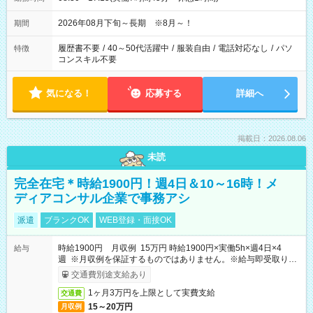
2026年08月下旬～長期 ※8月～！
期間
履歴書不要
/
40～50代活躍中
/
服装自由
/
電話対応なし
/
パソ
特徴
コンスキル不要
気になる！
応募する
詳細へ
掲載日：2026.08.06
未読
完全在宅＊時給1900円！週4日＆10～16時！メ
ディアコンサル企業で事務アシ
派遣
ブランクOK
WEB登録・面接OK
時給1900円 月収例 15万円 時給1900円×実働5h×週4日×4
給与
週 ※月収例を保証するものではありません。※給与即受取りサ
ービス利用可（利用条件有）
交通費別途支給あり
1ヶ月3万円を上限として実費支給
交通費
15～20万円
月収例