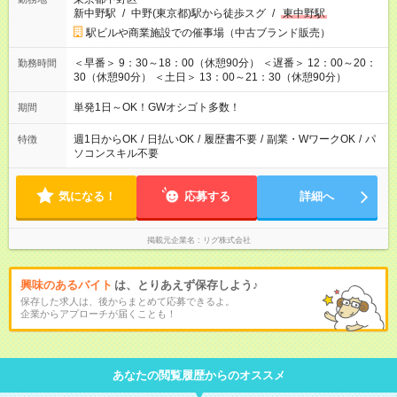
新中野駅
/
中野(東京都)駅から徒歩スグ
/
東中野駅
駅ビルや商業施設での催事場（中古ブランド販売）
＜早番＞ 9：30～18：00（休憩90分） ＜遅番＞ 12：00～20：
勤務時間
30（休憩90分） ＜土日＞ 13：00～21：30（休憩90分）
単発1日～OK！GWオシゴト多数！
期間
週1日からOK
/
日払いOK
/
履歴書不要
/
副業・WワークOK
/
パ
特徴
ソコンスキル不要
気になる！
応募する
詳細へ
掲載元企業名
リグ株式会社
興味のあるバイト
は、とりあえず保存しよう♪
保存した求人は、後からまとめて応募できるよ。
企業からアプローチが届くことも！
あなたの閲覧履歴からのオススメ