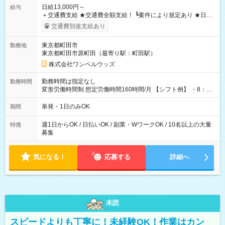
日給13,000円～
給与
＋交通費支給 ★交通費全額支給！ ┗案件により規定あり ★日払
いOK！（規定あり） ┗働いたその日に現金GET♪ お仕事後はコ
交通費別途支給あり
ンビニATMから 日払い分を引き落とせます！ 【試用期間】試
用期間なし
東京都町田市
勤務地
東京都町田市原町田（最寄り駅：町田駅）
株式会社ワンベルウッズ
勤務時間は指定なし
勤務時間
変形労働時間制 想定労働時間160時間/月 【シフト例】 ・8：00
～21：00
単発・1日のみOK
期間
週1日からOK / 日払いOK / 副業・WワークOK / 10名以上の大量
特徴
募集
気になる！
応募する
詳細へ
未読
スピードよりも丁寧に！未経験OK！作業はカン