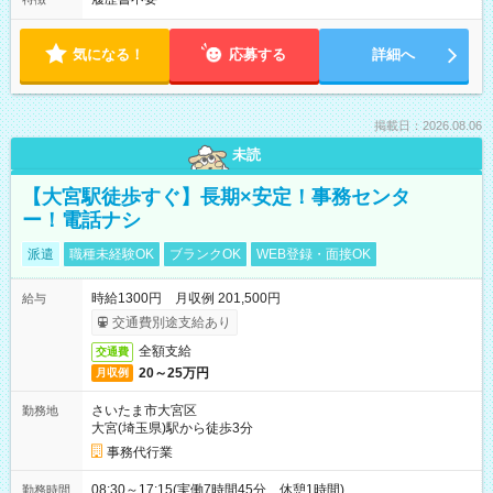
気になる！
応募する
詳細へ
掲載日：2026.08.06
未読
【大宮駅徒歩すぐ】長期×安定！事務センタ
ー！電話ナシ
派遣
職種未経験OK
ブランクOK
WEB登録・面接OK
時給1300円 月収例 201,500円
給与
交通費別途支給あり
全額支給
交通費
20～25万円
月収例
さいたま市大宮区
勤務地
大宮(埼玉県)駅から徒歩3分
事務代行業
08:30～17:15(実働7時間45分 休憩1時間)
勤務時間