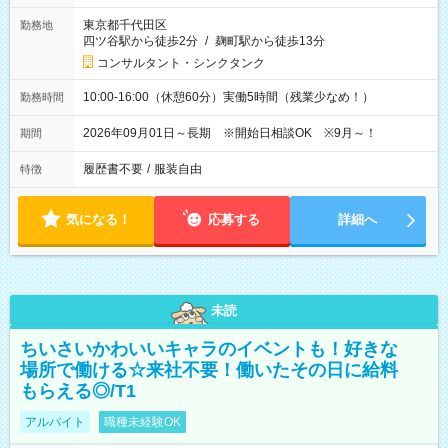
東京都千代田区
勤務地
四ツ谷駅から徒歩2分
/
麹町駅から徒歩13分
コンサルタント・シンクタンク
10:00-16:00（休憩60分）実働5時間（残業少なめ！）
勤務時間
2026年09月01日～長期 ※開始日相談OK ※9月～！
期間
履歴書不要
/
服装自由
特徴
気になる！
応募する
詳細へ
未読
ちいさいかわいいキャラのイベントも！好きな
場所で働ける☆来社不要！働いたその日に給料
もらえる◎/T1
アルバイト
職種未経験OK