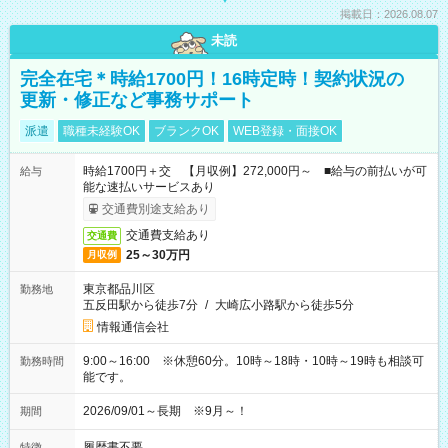
掲載日：2026.08.07
未読
完全在宅＊時給1700円！16時定時！契約状況の
更新・修正など事務サポート
派遣
職種未経験OK
ブランクOK
WEB登録・面接OK
時給1700円＋交 【月収例】272,000円～ ■給与の前払いが可
給与
能な速払いサービスあり
交通費別途支給あり
交通費支給あり
交通費
25～30万円
月収例
東京都品川区
勤務地
五反田駅から徒歩7分
/
大崎広小路駅から徒歩5分
情報通信会社
9:00～16:00 ※休憩60分。10時～18時・10時～19時も相談可
勤務時間
能です。
2026/09/01～長期 ※9月～！
期間
履歴書不要
特徴