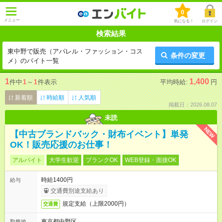
0
メニュー
気になる！
ログイン
検索結果
東中野で販売（アパレル・ファッション・コス
条件の変更
メ）のバイト一覧
1
1,400
件中
1
～
1
件表示
平均時給:
円
新着順
時給順
人気順
掲載日：2026.08.07
未読
NEW
【中古ブランドバック・財布イベント】単発
OK！販売応援のお仕事！
アルバイト
大学生歓迎
ブランクOK
WEB登録・面接OK
時給1400円
給与
交通費別途支給あり
規定支給（上限2000円）
交通費
東京都中野区
勤務地