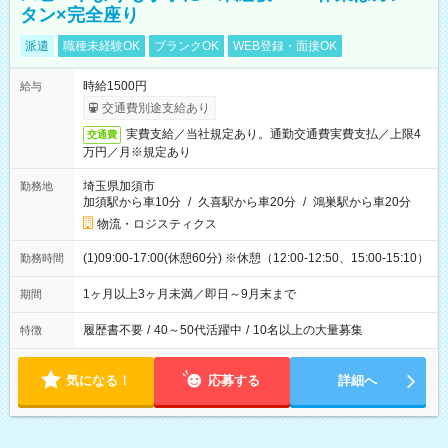
タン×完全座り
派遣
職種未経験OK
ブランクOK
WEB登録・面接OK
時給1500円
給与
交通費別途支給あり
実費支給／当社規定あり。通勤交通費実費支払／上限4
交通費
万円／月※規定あり
埼玉県加須市
勤務地
加須駅から車10分
/
久喜駅から車20分
/
鴻巣駅から車20分
物流・ロジスティクス
(1)09:00-17:00(休憩60分) ※休憩（12:00-12:50、15:00-15:10）
勤務時間
1ヶ月以上3ヶ月未満／即日～9月末まで
期間
履歴書不要
/
40～50代活躍中
/
10名以上の大量募集
特徴
気になる！
応募する
詳細へ