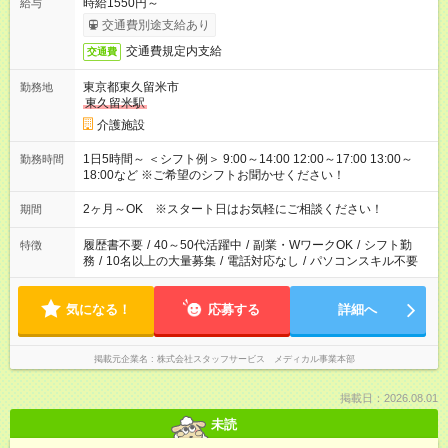
時給1550円～
給与
交通費別途支給あり
交通費規定内支給
交通費
東京都東久留米市
勤務地
東久留米駅
介護施設
1日5時間～ ＜シフト例＞ 9:00～14:00 12:00～17:00 13:00～
勤務時間
18:00など ※ご希望のシフトお聞かせください！
2ヶ月～OK ※スタート日はお気軽にご相談ください！
期間
履歴書不要
/
40～50代活躍中
/
副業・WワークOK
/
シフト勤
特徴
務
/
10名以上の大量募集
/
電話対応なし
/
パソコンスキル不要
気になる！
応募する
詳細へ
掲載元企業名
株式会社スタッフサービス メディカル事業本部
掲載日：2026.08.01
未読