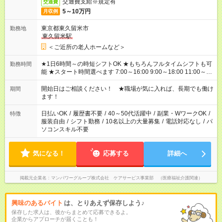
交通費支給※規定有
交通費
5～10万円
月収例
東京都東久留米市
勤務地
東久留米駅
＜ご近所の老人ホームなど＞
★1日6時間～の時短シフトOK ★もちろんフルタイムシフトも可
勤務時間
能 ★スタート時間選べます 7:00～16:00 9:00～18:00 11:00～
20:00 など 残業なし！ ※Wワークの場合、他のお仕事と合わせ
週40時間超の就業はご案内できません ※法令に基づき、週20時
開始日はご相談ください！ ★職場が気に入れば、長期でも働け
期間
間以上勤務は社会保険への加入対象となります ※労働者派遣法
ます！
（日雇い派遣の原則禁止）により、短時間・短期間の就業はご
案内が難しい場合があります
日払いOK
/
履歴書不要
/
40～50代活躍中
/
副業・WワークOK
/
特徴
服装自由
/
シフト勤務
/
10名以上の大量募集
/
電話対応なし
/
パ
ソコンスキル不要
気になる！
応募する
詳細へ
掲載元企業名
マンパワーグループ株式会社 ケアサービス事業部 （医療福祉介護関連）
興味のあるバイト
は、とりあえず保存しよう♪
保存した求人は、後からまとめて応募できるよ。
企業からアプローチが届くことも！