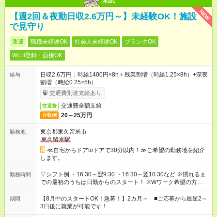
未読
NEW
【週2回＆夜勤日収2.6万円～】未経験OK！施設
で見守り
派遣
職種未経験OK
社会人未経験OK
ブランクOK
WEB登録・面接OK
日収2.6万円：時給1400円×8h＋残業割増（時給1.25×8h）+深夜
給与
割増（時給0.25×5h）
交通費別途支給あり
交通費全額支給
交通費
20～25万円
月収例
東京都東久留米市
勤務地
東久留米駅
≪自宅からドアtoドアで30分以内！≫ご希望の勤務地を紹介
します。
▽シフト例 ・16:30～翌9:30 ・16:30～翌10:30など ※慣れるま
勤務時間
での最初のうちは日勤からのスタート！ ※Wワーク希望の方へ
今ご覧のお仕事で希望する勤務時間と、もう1つのお仕事の勤務
時間。 合計で週40時間を超える場合は応募できません。
【8月中のスタートOK！急募！】2カ月～ ■ご応募から最短2～
期間
3日後に就業が可能です！