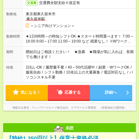
交通費全額支給※規定有
交通費
東京都東久留米市
勤務地
東久留米駅
＜シニア向けマンション＞
★1日6時間～の時短シフトOK ★スタート時間選べます！ 7:00～
勤務時間
16:00 9:00～17:00 11:00～19:00 など 残業なし！ ※Wワークの
場合、他のお仕事と合わせ週40時間超の就業はご案内できませ
ん ※法令に基づき、週20時間以上勤務は社会保険への加入対象
開始日はご相談ください！ ★急募 ★職場が気に入れば、長期
期間
となります ※労働者派遣法（日雇い派遣の原則禁止）により、
でも働けます！
短時間・短期間の就業はご案内が難しい場合があります
日払いOK
/
履歴書不要
/
40～50代活躍中
/
副業・WワークOK
/
特徴
服装自由
/
シフト勤務
/
10名以上の大量募集
/
電話対応なし
/
パ
ソコンスキル不要
気になる！
応募する
詳細へ
掲載元企業名
マンパワーグループ株式会社 ケアサービス事業部 （医療福祉介護関連）
未読
【時給1,350円以上】保育士資格必須