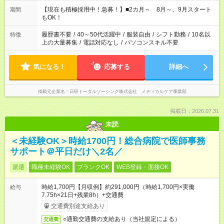
シフトもご相談ください。 ※Wワークの場合当社と合わせて法
定労働時間が週40時間を超えなければOKです。
【現在も積極採用中！急募！】■2カ月～ 8月～、9月スタート
期間
もOK！
履歴書不要
/
40～50代活躍中
/
服装自由
/
シフト勤務
/
10名以
特徴
上の大量募集
/
電話対応なし
/
パソコンスキル不要
気になる！
応募する
詳細へ
掲載元企業名
日研トータルソーシング株式会社 メディカルケア事業部
掲載日：2026.07.31
未読
＜未経験OK＞時給1700円！総合病院で医師事務
サポート＠平日だけ＼2名／
派遣
職種未経験OK
ブランクOK
WEB登録・面接OK
時給1,700円【月収例】約291,000円（時給1,700円×実働
給与
7.75h×21日+残業8h）+交通費
交通費別途支給あり
○通勤交通費の支給あり（当社規定による）
交通費