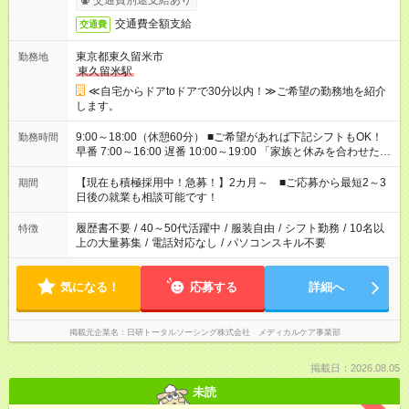
交通費別途支給あり
交通費全額支給
交通費
東京都東久留米市
勤務地
東久留米駅
≪自宅からドアtoドアで30分以内！≫ご希望の勤務地を紹介
します。
9:00～18:00（休憩60分） ■ご希望があれば下記シフトもOK！
勤務時間
早番 7:00～16:00 遅番 10:00～19:00 「家族と休みを合わせた
い」 「余裕を持って夕飯の準備がしたい」 「できれば残業はし
たくない」 など、ご希望を教えてくださいね。 ※Wワーク希望
【現在も積極採用中！急募！】2カ月～ ■ご応募から最短2～3
期間
の方へ 今ご覧のお仕事で希望する勤務時間と、もう1つのお仕事
日後の就業も相談可能です！
の勤務時間。 合計で週40時間を超える場合は応募できません。
履歴書不要
/
40～50代活躍中
/
服装自由
/
シフト勤務
/
10名以
特徴
上の大量募集
/
電話対応なし
/
パソコンスキル不要
気になる！
応募する
詳細へ
掲載元企業名
日研トータルソーシング株式会社 メディカルケア事業部
掲載日：2026.08.05
未読