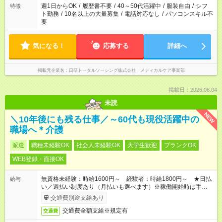
週1日からOK
/
履歴書不要
/
40～50代活躍中
/
服装自由
/
シフ
特徴
ト勤務
/
10名以上の大量募集
/
電話対応なし
/
パソコンスキル不
要
気になる！
応募する
詳細へ
掲載元企業名
日研トータルソーシング株式会社 メディカルケア事業部
掲載日：2026.08.04
未読
NEW
＼10年後にも残る仕事／～60代も現役活躍中の
職場へ＊介護
派遣
職種未経験OK
社会人未経験OK
大学生歓迎
ブランクOK
WEB登録・面接OK
無資格未経験：時給1600円～ 経験者：時給1800円～ ★日払
給与
い／週払い制度あり（月払いも選べます）※稼働開始時は手続き
完了次第のお支払いとなります。
交通費別途支給あり
交通費全額支給※規定有
交通費