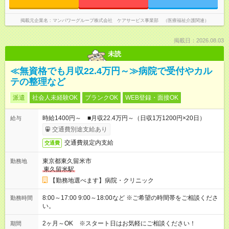
掲載元企業名
マンパワーグループ株式会社 ケアサービス事業部 （医療福祉介護関連）
掲載日：2026.08.03
未読
≪無資格でも月収22.4万円～≫病院で受付やカル
テの整理など
派遣
社会人未経験OK
ブランクOK
WEB登録・面接OK
時給1400円～ ■月収22.4万円～（日収1万1200円×20日）
給与
交通費別途支給あり
交通費規定内支給
交通費
東京都東久留米市
勤務地
東久留米駅
【勤務地選べます】病院・クリニック
8:00～17:00 9:00～18:00など ※ご希望の時間帯をご相談くださ
勤務時間
い。
2ヶ月～OK ※スタート日はお気軽にご相談ください！
期間