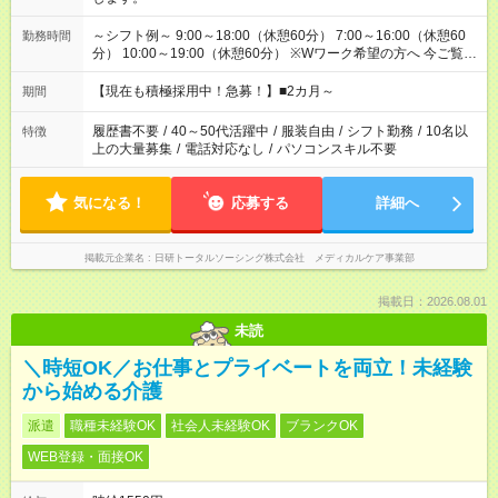
～シフト例～ 9:00～18:00（休憩60分） 7:00～16:00（休憩60
勤務時間
分） 10:00～19:00（休憩60分） ※Wワーク希望の方へ 今ご覧の
お仕事で希望する勤務時間と、もう1つのお仕事の勤務時間の合
計が 週40時間を超えなければOKです。
【現在も積極採用中！急募！】■2カ月～
期間
履歴書不要
/
40～50代活躍中
/
服装自由
/
シフト勤務
/
10名以
特徴
上の大量募集
/
電話対応なし
/
パソコンスキル不要
気になる！
応募する
詳細へ
掲載元企業名
日研トータルソーシング株式会社 メディカルケア事業部
掲載日：2026.08.01
未読
＼時短OK／お仕事とプライベートを両立！未経験
から始める介護
派遣
職種未経験OK
社会人未経験OK
ブランクOK
WEB登録・面接OK