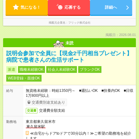
気になる！
応募する
詳細へ
掲載元企業名
フリック株式会社
掲載日：2026.08.01
未読
説明会参加で全員に【現金2千円相当プレゼント】
病院で患者さんの生活サポート
派遣
職種未経験OK
社会人未経験OK
ブランクOK
WEB登録・面接OK
無資格未経験：時給1350円～ ■週払いOK ■扶養内OK ■日収
給与
1万800円以上
交通費別途支給あり
交通費全額支給
交通費
東京都東久留米市
勤務地
東久留米駅
≪自宅からドアtoドアで30分以内！≫ご希望の勤務地を紹介
します。