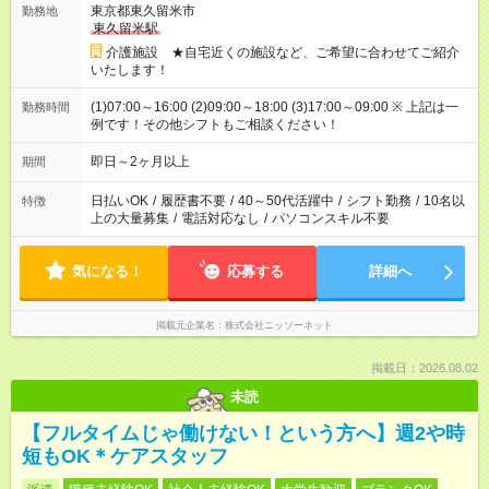
東京都東久留米市
勤務地
東久留米駅
介護施設 ★自宅近くの施設など、ご希望に合わせてご紹介
いたします！
(1)07:00～16:00 (2)09:00～18:00 (3)17:00～09:00 ※ 上記は一
勤務時間
例です！その他シフトもご相談ください！
即日～2ヶ月以上
期間
日払いOK
/
履歴書不要
/
40～50代活躍中
/
シフト勤務
/
10名以
特徴
上の大量募集
/
電話対応なし
/
パソコンスキル不要
気になる！
応募する
詳細へ
掲載元企業名
株式会社ニッソーネット
掲載日：2026.08.02
未読
【フルタイムじゃ働けない！という方へ】週2や時
短もOK＊ケアスタッフ