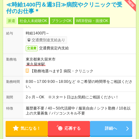
NEW
≪時給1400円＆週3日≫病院やクリニックで受
付のお仕事＊
派遣
社会人未経験OK
ブランクOK
WEB登録・面接OK
時給1400円～
給与
交通費別途支給あり
交通費規定内支給
交通費
東京都東久留米市
勤務地
東久留米駅
【勤務地選べます】病院・クリニック
8:00～17:00 9:00～18:00など ※ご希望の時間帯をご相談くださ
勤務時間
い。
2ヶ月～OK ※スタート日はお気軽にご相談ください！
期間
履歴書不要
/
40～50代活躍中
/
服装自由
/
シフト勤務
/
10名以
特徴
上の大量募集
/
パソコンスキル不要
気になる！
応募する
詳細へ