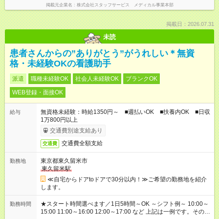
掲載元企業名
株式会社スタッフサービス メディカル事業本部
掲載日：2026.07.31
未読
患者さんからの”ありがとう”がうれしい＊無資
格・未経験OKの看護助手
派遣
職種未経験OK
社会人未経験OK
ブランクOK
WEB登録・面接OK
無資格未経験：時給1350円～ ■週払いOK ■扶養内OK ■日収
給与
1万800円以上
交通費別途支給あり
交通費全額支給
交通費
東京都東久留米市
勤務地
東久留米駅
≪自宅からドアtoドアで30分以内！≫ご希望の勤務地を紹介
します。
★スタート時間選べます／1日5時間～OK ～シフト例～ 10:00～
勤務時間
15:00 11:00～16:00 12:00～17:00 など 上記は一例です。その他