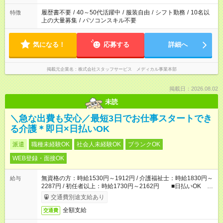
履歴書不要
/
40～50代活躍中
/
服装自由
/
シフト勤務
/
10名以
特徴
上の大量募集
/
パソコンスキル不要
気になる！
応募する
詳細へ
掲載元企業名
株式会社スタッフサービス メディカル事業本部
掲載日：2026.08.02
未読
＼急な出費も安心／最短3日でお仕事スタートでき
る介護＊即日×日払いOK
派遣
職種未経験OK
社会人未経験OK
ブランクOK
WEB登録・面接OK
無資格の方：時給1530円～1912円 / 介護福祉士：時給1830円～
給与
2287円 / 初任者以上：時給1730円～2162円 ■日払いOK ■
日収例：1万2240円（時給1530円×8h）
交通費別途支給あり
全額支給
交通費