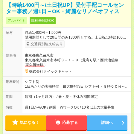
【時給1400円～/土日祝UP】受付手配コールセン
ター事務／週1日～OK・綺麗なリノベオフィス
アルバイト
職種未経験OK
時給1,400円～1,500円
給与
試用期間として20日間のみ1300円とする。土日祝は時給100円
アップ！ 【試用期間】試用期間あり 試用期間の長さ：1ヶ月
交通費別途支給あり
※ 雇用形態と給与に、本採用時と異なる部分があります。 雇用
形態：本採用時と同じです。 給与：時給 1,300円 ～ 1,500円 試
東京都東久留米市
勤務地
用期間として20日間のみ1300円とする。土日祝は時給100円ア
東京都東久留米市本町３－１－９（最寄り駅：西武池袋線
ップ！
東久留米駅
）
株式会社クイックキャット
シフト制
勤務時間
1日あたりの実働時間：最大8時間/日 シフト例 ・８時００分～１
４時００分 ・８時００分～１７時００分 ・１４時００分～２０
時００分 ・１４時００分～２２時００分 ・１７時００分～２２
短期（1ヶ月以内） / 春・夏・冬休み期間限定
期間
時００分 実働６～８時間 ６時間以上は間に休憩あり
週1日からOK / 副業・WワークOK / 10名以上の大量募集
特徴
気になる！
応募する
詳細へ