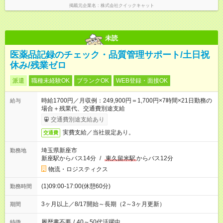
掲載元企業名
株式会社クイックキャット
未読
医薬品記録のチェック・品質管理サポート/土日祝
休み/残業ゼロ
派遣
職種未経験OK
ブランクOK
WEB登録・面接OK
時給1700円／月収例：249,900円＝1,700円×7時間×21日勤務の
給与
場合＋残業代、交通費別途支給
交通費別途支給あり
実費支給／当社規定あり。
交通費
埼玉県新座市
勤務地
新座駅からバス14分
/
東久留米駅
からバス12分
物流・ロジスティクス
(1)09:00-17:00(休憩60分)
勤務時間
3ヶ月以上／8/17開始～長期（2～3ヶ月更新）
期間
履歴書不要
/
40～50代活躍中
特徴