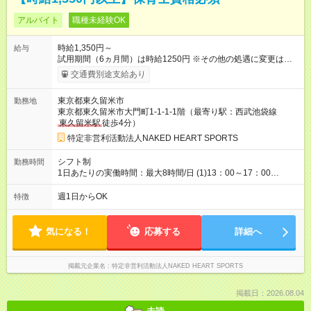
アルバイト
職種未経験OK
時給1,350円～
給与
試用期間（6ヵ月間）は時給1250円 ※その他の処遇に変更はあ
りません。 【試用期間】試用期間あり 試用期間の長さ：6ヶ月
交通費別途支給あり
雇用形態、給与は本採用時と同じです。
東京都東久留米市
勤務地
東京都東久留米市大門町1-1-1-1階（最寄り駅：西武池袋線
東久留米駅
徒歩4分）
特定非営利活動法人NAKED HEART SPORTS
シフト制
勤務時間
1日あたりの実働時間：最大8時間/日 (1)13：00～17：00
(2)14：00～17：30 (3)15：00～19：00など・・・ ※その他時
間帯応相談
週1日からOK
特徴
気になる！
応募する
詳細へ
掲載元企業名
特定非営利活動法人NAKED HEART SPORTS
掲載日：2026.08.04