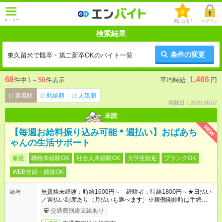
0
メニュー
気になる！
ログイン
検索結果
条件の変更
東久留米で既卒・第二新卒OKのバイト一覧
68
1,466
件中
1
～
50
件表示
平均時給:
円
新着順
時給順
人気順
掲載日：2026.08.07
未読
NEW
【毎週お給料振り込み可能＊週払い】おばあち
ゃんの生活サポート
派遣
職種未経験OK
社会人未経験OK
大学生歓迎
ブランクOK
WEB登録・面接OK
無資格未経験：時給1600円～ 経験者：時給1800円～★日払い
給与
／週払い制度あり（月払いも選べます）※稼働開始時は手続き完
了次第のお支払いとなります。
交通費別途支給あり