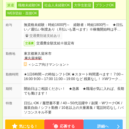
派遣
職種未経験OK
社会人未経験OK
大学生歓迎
ブランクOK
WEB登録・面接OK
無資格未経験：時給1600円～ 経験者：時給1800円～ ★日払
給与
い／週払い制度あり（月払いも選べます）※稼働開始時は手続き
完了次第のお支払いとなります。
交通費別途支給あり
交通費全額支給※規定有
交通費
東京都東久留米市
勤務地
東久留米駅
＜シニア向けマンション＞
★1日6時間～の時短シフトOK ★スタート時間選べます！ 7:00～
勤務時間
16:00 9:00～17:00 11:00～19:00 など 残業なし！ ※Wワークの
場合、他のお仕事と合わせ週40時間超の就業はご案内できませ
ん ※法令に基づき、週20時間以上勤務は社会保険への加入対象
開始日はご相談ください！ ★急募 ★職場が気に入れば、長期
期間
となります ※労働者派遣法（日雇い派遣の原則禁止）により、
でも働けます！
短時間・短期間の就業はご案内が難しい場合があります
日払いOK
/
履歴書不要
/
40～50代活躍中
/
副業・WワークOK
/
特徴
服装自由
/
シフト勤務
/
10名以上の大量募集
/
電話対応なし
/
パ
ソコンスキル不要
気になる！
応募する
詳細へ