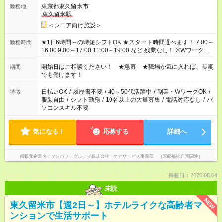
東京都東久留米市
勤務地
東久留米駅
＜シニア向け施設＞
★1日6時間～の時短シフトOK ★スタート時間選べます！ 7:00～
勤務時間
16:00 9:00～17:00 11:00～19:00 など 残業なし！ ※Wワークの
場合、他のお仕事と合わせ週40時間超の就業はご案内できませ
ん ※法令に基づき、週20時間以上勤務は社会保険への加入対象
開始日はご相談ください！ ★急募 ★職場が気に入れば、長期
期間
となります ※労働者派遣法（日雇い派遣の原則禁止）により、
でも働けます！
短時間・短期間の就業はご案内が難しい場合があります
日払いOK
/
履歴書不要
/
40～50代活躍中
/
副業・WワークOK
/
特徴
服装自由
/
シフト勤務
/
10名以上の大量募集
/
電話対応なし
/
パ
ソコンスキル不要
気になる！
応募する
詳細へ
掲載元企業名
マンパワーグループ株式会社 ケアサービス事業部 （医療福祉介護関連）
掲載日：2026.08.04
未読
NEW
東久留米市【週2日～】ホテルライクな高齢者マ
ンションで生活サポート