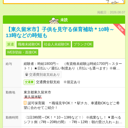
掲載日：2026.08.07
未読
NEW
【東久留米市】子供を見守る保育補助＊10時～
13時などの時短も
派遣
職種未経験OK
社会人未経験OK
ブランクOK
WEB登録・面接OK
経験者：時給1800円～ （有資格未経験は時給1700円～スター
給与
ト！）★日払い／週払い制度あり（月払いも選べます）※稼働開
始時は手続き完了次第のお支払いとなります★フルタイムできる
交通費別途支給あり
方は100円アップ！
交通費全額支給 ※規定あり
交通費
東京都東久留米市
勤務地
東久留米駅
認可保育園 ＊職場見学OK！＊駅チカ、車通勤OKなどご希
望に合わせてご紹介！
〈1日3時間～OK！＊10～13時など！〉 ※残業なし！ ▼選べる
勤務時間
シフト例（7時～20時の間） ・7時～12時：朝の受け入れ～お昼
の準備 ・10時～13時：園児の見守り～お昼の補助 ・9時～16