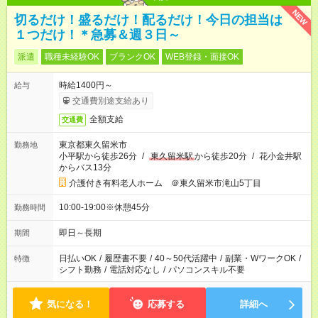
NEW
切るだけ！盛るだけ！配るだけ！今日の担当は
１つだけ！＊急募＆週３日～
派遣
職種未経験OK
ブランクOK
WEB登録・面接OK
時給1400円～
給与
交通費別途支給あり
全額支給
交通費
東京都東久留米市
勤務地
小平駅から徒歩26分
/
東久留米駅
から徒歩20分
/
花小金井駅
からバス13分
介護付き有料老人ホーム ＠東久留米市滝山5丁目
10:00-19:00※休憩45分
勤務時間
即日～長期
期間
日払いOK
/
履歴書不要
/
40～50代活躍中
/
副業・WワークOK
/
特徴
シフト勤務
/
電話対応なし
/
パソコンスキル不要
気になる！
応募する
詳細へ