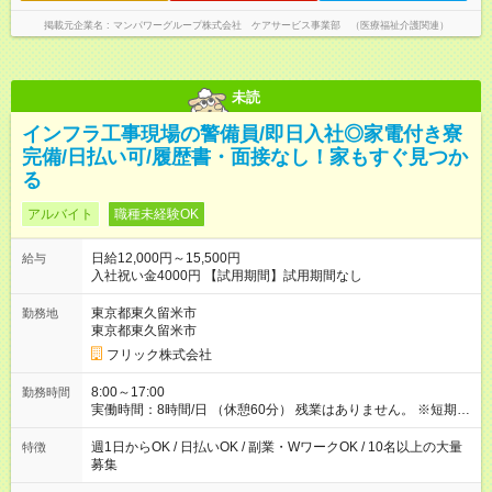
掲載元企業名
マンパワーグループ株式会社 ケアサービス事業部 （医療福祉介護関連）
未読
インフラ工事現場の警備員/即日入社◎家電付き寮
完備/日払い可/履歴書・面接なし！家もすぐ見つか
る
アルバイト
職種未経験OK
日給12,000円～15,500円
給与
入社祝い金4000円 【試用期間】試用期間なし
東京都東久留米市
勤務地
東京都東久留米市
フリック株式会社
8:00～17:00
勤務時間
実働時間：8時間/日 （休憩60分） 残業はありません。 ※短期の
募集は行っておりません。予めご了承くださいませ。
週1日からOK / 日払いOK / 副業・WワークOK / 10名以上の大量
特徴
募集