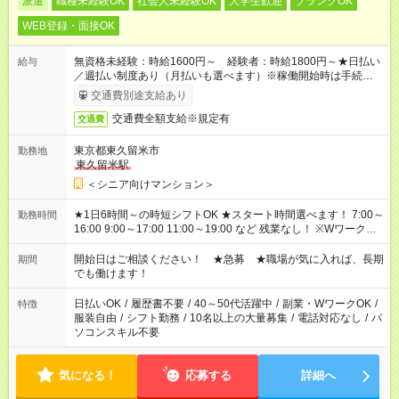
派遣
職種未経験OK
社会人未経験OK
大学生歓迎
ブランクOK
WEB登録・面接OK
無資格未経験：時給1600円～ 経験者：時給1800円～★日払い
給与
／週払い制度あり（月払いも選べます）※稼働開始時は手続き完
了次第のお支払いとなります。
交通費別途支給あり
交通費全額支給※規定有
交通費
東京都東久留米市
勤務地
東久留米駅
＜シニア向けマンション＞
★1日6時間～の時短シフトOK ★スタート時間選べます！ 7:00～
勤務時間
16:00 9:00～17:00 11:00～19:00 など 残業なし！ ※Wワークの
場合、他のお仕事と合わせ週40時間超の就業はご案内できませ
ん ※法令に基づき、週20時間以上勤務は社会保険への加入対象
開始日はご相談ください！ ★急募 ★職場が気に入れば、長期
期間
となります ※労働者派遣法（日雇い派遣の原則禁止）により、
でも働けます！
短時間・短期間の就業はご案内が難しい場合があります
日払いOK
/
履歴書不要
/
40～50代活躍中
/
副業・WワークOK
/
特徴
服装自由
/
シフト勤務
/
10名以上の大量募集
/
電話対応なし
/
パ
ソコンスキル不要
気になる！
応募する
詳細へ