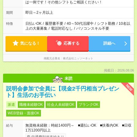
は一例です！その他シフトもご相談ください！
即日～2ヶ月以上
期間
日払いOK
/
履歴書不要
/
40～50代活躍中
/
シフト勤務
/
10名以
特徴
上の大量募集
/
電話対応なし
/
パソコンスキル不要
気になる！
応募する
詳細へ
掲載元企業名
株式会社ニッソーネット
掲載日：2026.08.06
未読
NEW
説明会参加で全員に【現金2千円相当プレゼン
ト】生活のお手伝い
派遣
職種未経験OK
社会人未経験OK
ブランクOK
WEB登録・面接OK
無資格未経験：時給1400円～ ■週払いOK ■扶養内OK ■日収
給与
1万1200円以上