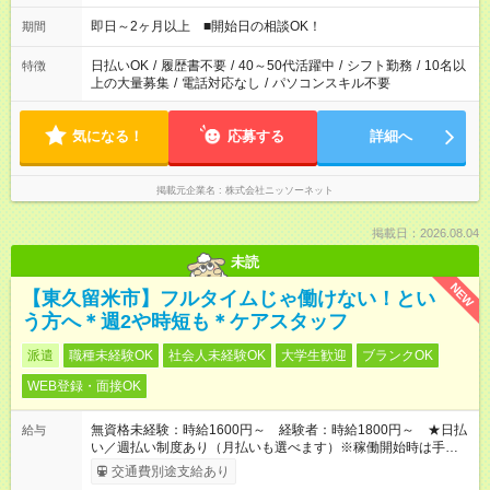
即日～2ヶ月以上 ■開始日の相談OK！
期間
日払いOK
/
履歴書不要
/
40～50代活躍中
/
シフト勤務
/
10名以
特徴
上の大量募集
/
電話対応なし
/
パソコンスキル不要
気になる！
応募する
詳細へ
掲載元企業名
株式会社ニッソーネット
掲載日：2026.08.04
未読
NEW
【東久留米市】フルタイムじゃ働けない！とい
う方へ＊週2や時短も＊ケアスタッフ
派遣
職種未経験OK
社会人未経験OK
大学生歓迎
ブランクOK
WEB登録・面接OK
無資格未経験：時給1600円～ 経験者：時給1800円～ ★日払
給与
い／週払い制度あり（月払いも選べます）※稼働開始時は手続き
完了次第のお支払いとなります。
交通費別途支給あり