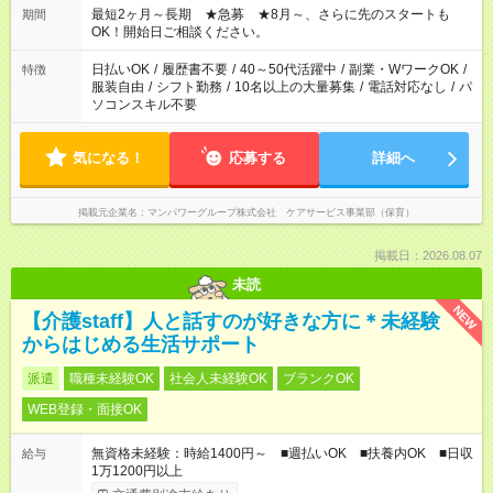
時：帰りの会まで！子供の成長を見守る ・15時～20時：夜のお
最短2ヶ月～長期 ★急募 ★8月～、さらに先のスタートも
期間
迎えサポート
OK！開始日ご相談ください。
日払いOK
/
履歴書不要
/
40～50代活躍中
/
副業・WワークOK
/
特徴
服装自由
/
シフト勤務
/
10名以上の大量募集
/
電話対応なし
/
パ
ソコンスキル不要
気になる！
応募する
詳細へ
掲載元企業名
マンパワーグループ株式会社 ケアサービス事業部（保育）
掲載日：2026.08.07
未読
NEW
【介護staff】人と話すのが好きな方に＊未経験
からはじめる生活サポート
派遣
職種未経験OK
社会人未経験OK
ブランクOK
WEB登録・面接OK
無資格未経験：時給1400円～ ■週払いOK ■扶養内OK ■日収
給与
1万1200円以上