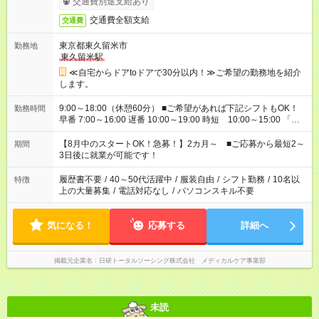
交通費別途支給あり
交通費全額支給
交通費
東京都東久留米市
勤務地
東久留米駅
≪自宅からドアtoドアで30分以内！≫ご希望の勤務地を紹介
します。
9:00～18:00（休憩60分） ■ご希望があれば下記シフトもOK！
勤務時間
早番 7:00～16:00 遅番 10:00～19:00 時短 10:00～15:00 「家
族と休みを合わせたい」 「余裕を持って夕飯の準備がしたい」
「できれば残業はしたくない」 など、ご希望を教えてください
【8月中のスタートOK！急募！】2カ月～ ■ご応募から最短2～
期間
ね。 ※Wワーク希望の方へ 今ご覧のお仕事で希望する勤務時間
3日後に就業が可能です！
と、もう1つのお仕事の勤務時間。 合計で週40時間を超える場
合は応募できません。
履歴書不要
/
40～50代活躍中
/
服装自由
/
シフト勤務
/
10名以
特徴
上の大量募集
/
電話対応なし
/
パソコンスキル不要
気になる！
応募する
詳細へ
掲載元企業名
日研トータルソーシング株式会社 メディカルケア事業部
未読