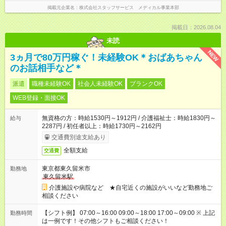
掲載元企業名
株式会社スタッフサービス メディカル事業本部
掲載日：2026.08.04
未読
NEW
3ヵ月で80万円稼ぐ！未経験OK＊おばあちゃん
のお話相手など＊
派遣
職種未経験OK
社会人未経験OK
ブランクOK
WEB登録・面接OK
無資格の方：時給1530円～1912円 / 介護福祉士：時給1830円～
給与
2287円 / 初任者以上：時給1730円～2162円
交通費別途支給あり
全額支給
交通費
東京都東久留米市
勤務地
東久留米駅
介護施設や病院など ★自宅近くの施設がいいなど勤務地ご
相談ください
【シフト例】 07:00～16:00 09:00～18:00 17:00～09:00 ※ 上記
勤務時間
は一例です！その他シフトもご相談ください！