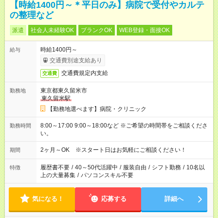
【時給1400円～＊平日のみ】病院で受付やカルテ
の整理など
派遣
社会人未経験OK
ブランクOK
WEB登録・面接OK
時給1400円～
給与
交通費別途支給あり
交通費規定内支給
交通費
東京都東久留米市
勤務地
東久留米駅
【勤務地選べます】病院・クリニック
8:00～17:00 9:00～18:00など ※ご希望の時間帯をご相談くださ
勤務時間
い。
2ヶ月～OK ※スタート日はお気軽にご相談ください！
期間
履歴書不要
/
40～50代活躍中
/
服装自由
/
シフト勤務
/
10名以
特徴
上の大量募集
/
パソコンスキル不要
気になる！
応募する
詳細へ