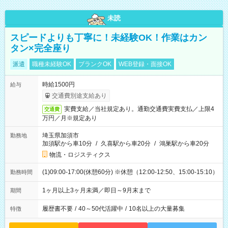
未読
スピードよりも丁寧に！未経験OK！作業はカン
タン×完全座り
派遣
職種未経験OK
ブランクOK
WEB登録・面接OK
時給1500円
給与
交通費別途支給あり
実費支給／当社規定あり。通勤交通費実費支払／上限4
交通費
万円／月※規定あり
埼玉県加須市
勤務地
加須駅から車10分
/
久喜駅から車20分
/
鴻巣駅から車20分
物流・ロジスティクス
(1)09:00-17:00(休憩60分) ※休憩（12:00-12:50、15:00-15:10）
勤務時間
1ヶ月以上3ヶ月未満／即日～9月末まで
期間
履歴書不要
/
40～50代活躍中
/
10名以上の大量募集
特徴