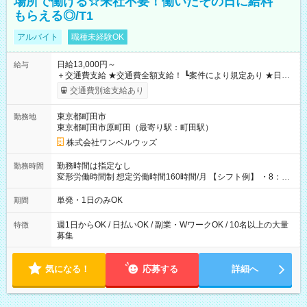
場所で働ける☆来社不要！働いたその日に給料
もらえる◎/T1
アルバイト
職種未経験OK
日給13,000円～
給与
＋交通費支給 ★交通費全額支給！ ┗案件により規定あり ★日払
いOK！（規定あり） ┗働いたその日に現金GET♪ お仕事後はコ
交通費別途支給あり
ンビニATMから 日払い分を引き落とせます！ 【試用期間】試
用期間なし
東京都町田市
勤務地
東京都町田市原町田（最寄り駅：町田駅）
株式会社ワンベルウッズ
勤務時間は指定なし
勤務時間
変形労働時間制 想定労働時間160時間/月 【シフト例】 ・8：00
～21：00
単発・1日のみOK
期間
週1日からOK / 日払いOK / 副業・WワークOK / 10名以上の大量
特徴
募集
気になる！
応募する
詳細へ