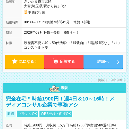
さいたま市大宮区
勤務地
大宮(埼玉県)駅から徒歩3分
事務代行業
08:30～17:15(実働7時間45分 休憩1時間)
勤務時間
2026年08月下旬～長期 ※8月～！
期間
履歴書不要
/
40～50代活躍中
/
服装自由
/
電話対応なし
/
パソ
特徴
コンスキル不要
気になる！
応募する
詳細へ
掲載日：2026.08.06
未読
完全在宅＊時給1900円！週4日＆10～16時！メ
ディアコンサル企業で事務アシ
派遣
ブランクOK
WEB登録・面接OK
時給1900円 月収例 15万円 時給1900円×実働5h×週4日×4
給与