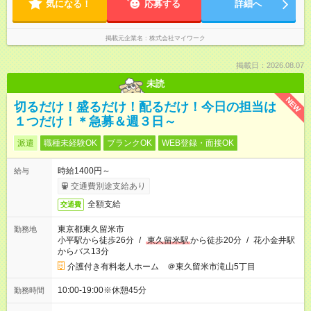
気になる！
応募する
詳細へ
掲載元企業名
株式会社マイワーク
掲載日：2026.08.07
未読
NEW
切るだけ！盛るだけ！配るだけ！今日の担当は
１つだけ！＊急募＆週３日～
派遣
職種未経験OK
ブランクOK
WEB登録・面接OK
時給1400円～
給与
交通費別途支給あり
全額支給
交通費
東京都東久留米市
勤務地
小平駅から徒歩26分
/
東久留米駅
から徒歩20分
/
花小金井駅
からバス13分
介護付き有料老人ホーム ＠東久留米市滝山5丁目
10:00-19:00※休憩45分
勤務時間