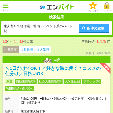
0
メニュー
気になる！
ログイン
検索結果
東久留米で軽作業・警備・イベント系のバイト一
条件の変更
覧
12
1,478
件中
1
～
12
件表示
平均時給:
円
新着順
時給順
人気順
掲載日：2026.08.08
未読
NEW
＼1日だけでOK！／好きな時に働く＊コスメの
仕分け／日払いOK
派遣
職種未経験OK
社会人未経験OK
大学生歓迎
ブランクOK
WEB登録・面接OK
時給1400円 ■日払い・週払いOK！(規定あり) ■現金日払いも
給与
OK（規定あり）
東京都東久留米市
勤務地