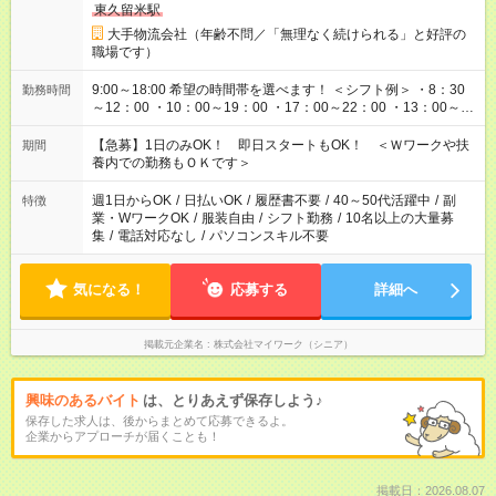
東久留米駅
大手物流会社（年齢不問／「無理なく続けられる」と好評の
職場です）
9:00～18:00 希望の時間帯を選べます！ ＜シフト例＞ ・8：30
勤務時間
～12：00 ・10：00～19：00 ・17：00～22：00 ・13：00～
22：00 ・22：00～翌6：00 など
【急募】1日のみOK！ 即日スタートもOK！ ＜Ｗワークや扶
期間
養内での勤務もＯＫです＞
週1日からOK
/
日払いOK
/
履歴書不要
/
40～50代活躍中
/
副
特徴
業・WワークOK
/
服装自由
/
シフト勤務
/
10名以上の大量募
集
/
電話対応なし
/
パソコンスキル不要
気になる！
応募する
詳細へ
掲載元企業名
株式会社マイワーク（シニア）
興味のあるバイト
は、とりあえず保存しよう♪
保存した求人は、後からまとめて応募できるよ。
企業からアプローチが届くことも！
掲載日：2026.08.07