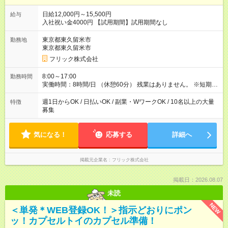
日給12,000円～15,500円
給与
入社祝い金4000円 【試用期間】試用期間なし
東京都東久留米市
勤務地
東京都東久留米市
フリック株式会社
8:00～17:00
勤務時間
実働時間：8時間/日 （休憩60分） 残業はありません。 ※短期の
募集は行っておりません。予めご了承くださいませ。
週1日からOK / 日払いOK / 副業・WワークOK / 10名以上の大量
特徴
募集
気になる！
応募する
詳細へ
掲載元企業名
フリック株式会社
掲載日：2026.08.07
未読
NEW
＜単発＊WEB登録OK！＞指示どおりにポン
ッ！カプセルトイのカプセル準備！