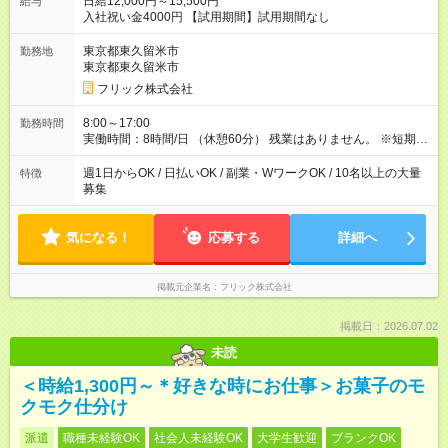
日給12,000円～15,500円
給与
入社祝い金4000円 【試用期間】試用期間なし
東京都東久留米市
勤務地
東京都東久留米市
フリック株式会社
8:00～17:00
勤務時間
実働時間：8時間/日 （休憩60分） 残業はありません。 ※短期の
募集は行っておりません。予めご了承くださいませ。
週1日からOK / 日払いOK / 副業・WワークOK / 10名以上の大量
特徴
募集
気になる！
応募する
詳細へ
掲載元企業名
フリック株式会社
掲載日：2026.07.02
未読
＜時給1,300円～＊好きな時にお仕事＞お菓子のモ
クモク仕分け
派遣
職種未経験OK
社会人未経験OK
大学生歓迎
ブランクOK