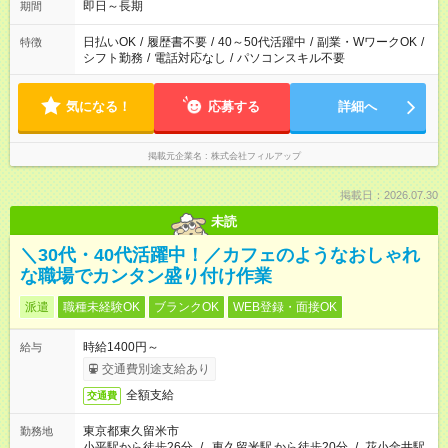
即日～長期
期間
日払いOK
/
履歴書不要
/
40～50代活躍中
/
副業・WワークOK
/
特徴
シフト勤務
/
電話対応なし
/
パソコンスキル不要
気になる！
応募する
詳細へ
掲載元企業名
株式会社フィルアップ
掲載日：2026.07.30
未読
＼30代・40代活躍中！／カフェのようなおしゃれ
な職場でカンタン盛り付け作業
派遣
職種未経験OK
ブランクOK
WEB登録・面接OK
時給1400円～
給与
交通費別途支給あり
全額支給
交通費
東京都東久留米市
勤務地
小平駅から徒歩26分
/
東久留米駅
から徒歩20分
/
花小金井駅