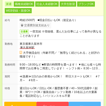
派遣
職種未経験OK
社会人未経験OK
大学生歓迎
ブランクOK
WEB登録・面接OK
時給1500円 ■現金日払いもOK（規定あり）
給与
交通費別途支給あり
一部支給 ※登録後、選んだお仕事によって条件が異なる
交通費
ことがあります
東京都東久留米市
勤務地
東久留米駅
大手物流会社（年齢不問／「無理なく続けられる」と好評の
職場です！）
9:00～18:00など ■希望の時間帯を選べます！ ▼他にも様々な時
勤務時間
間帯でお仕事をご用意しています！ ＜シフト例＞ 8:30～12:00
17:00～22:00 13:00～22:00 22:00～翌6:00 など
≪急募≫1日のみの単発からOK！ 即日スタートもOK！ ＃7
期間
月～ ＃8月～
週1日からOK
/
日払いOK
/
履歴書不要
/
40～50代活躍中
/
副
特徴
業・WワークOK
/
服装自由
/
シフト勤務
/
10名以上の大量募
集
/
電話対応なし
/
パソコンスキル不要