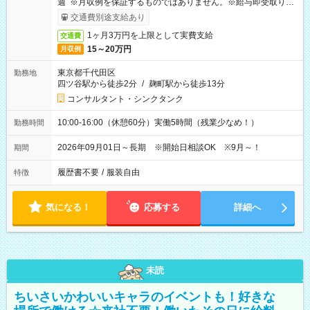
週 ※月収例を保証するものではありません。※給与即受取りサ
ービス利用可（利用条件有）
交通費別途支給あり
1ヶ月3万円を上限として実費支給
交通費
15～20万円
月収例
東京都千代田区
勤務地
四ツ谷駅から徒歩2分
/
麹町駅から徒歩13分
コンサルタント・シンクタンク
10:00-16:00（休憩60分）実働5時間（残業少なめ！）
勤務時間
2026年09月01日～長期 ※開始日相談OK ※9月～！
期間
履歴書不要
/
服装自由
特徴
気になる！
応募する
詳細へ
未読
ちいさいかわいいキャラのイベントも！好きな