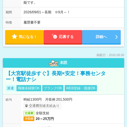
能です。
2026/09/01～長期 ※9月～！
期間
履歴書不要
特徴
気になる！
応募する
詳細へ
掲載日：2026.08.06
未読
【大宮駅徒歩すぐ】長期×安定！事務センタ
ー！電話ナシ
派遣
職種未経験OK
ブランクOK
WEB登録・面接OK
時給1300円 月収例 201,500円
給与
交通費別途支給あり
全額支給
交通費
20～25万円
月収例