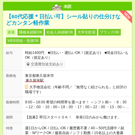
未読
NEW
【60代応援＊日払い可】シール貼りの仕分けな
どカンタン軽作業
派遣
職種未経験OK
社会人未経験OK
大学生歓迎
ブランクOK
WEB登録・面接OK
時給1400円 ■日払い・週払いOK！(規定あり) ■現金日払いも
給与
OK（規定あり）
交通費別途支給あり
東京都東久留米市
勤務地
東久留米駅
大手物流会社（年齢不問／「無理なく続けられる」と好評の
職場です）
9:00～18:00 希望の時間帯を選べます！ ＜シフト例＞ ・8：30
勤務時間
～12：00 ・10：00～19：00 ・17：00～22：00 ・13：00～
22：00 ・22：00～翌6：00 など
【急募】即日スタートＯＫ！ 単発1日のみから働けます。
期間
週1日からOK
/
日払いOK
/
履歴書不要
/
40～50代活躍中
/
副
特徴
業・WワークOK
/
服装自由
/
シフト勤務
/
10名以上の大量募