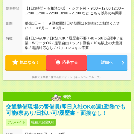
【1日3時間～も相談OK!】 ＜シフト例＞ 9:00～12:00 12:00～
勤務時間
17:00 17:00～22:00 18:00～21:00 など こちら以外の時間帯も
お気軽にご相談ください！
単発1日～！ ★勤務開始日や期間はお気軽にご相談くださ
期間
い！ ＃8月～ ＃9月～
週1日からOK
/
日払いOK
/
履歴書不要
/
40～50代活躍中
/
副
特徴
業・WワークOK
/
服装自由
/
シフト勤務
/
10名以上の大量募
集
/
電話対応なし
/
パソコンスキル不要
気になる！
応募する
詳細へ
掲載元企業名
株式会社バイトレ（キャムコムグループ）
未読
交通整備現場の警備員/即日入社OK◎週1勤務でも
可能/寮あり/日払い可/履歴書・面接なし！
アルバイト
職種未経験OK