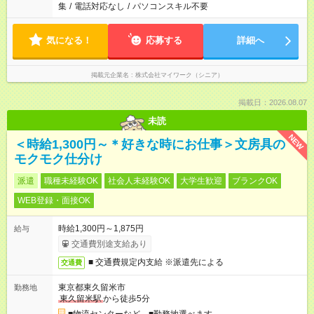
集
/
電話対応なし
/
パソコンスキル不要
気になる！
応募する
詳細へ
掲載元企業名
株式会社マイワーク（シニア）
掲載日：2026.08.07
未読
NEW
＜時給1,300円～＊好きな時にお仕事＞文房具の
モクモク仕分け
派遣
職種未経験OK
社会人未経験OK
大学生歓迎
ブランクOK
WEB登録・面接OK
時給1,300円～1,875円
給与
交通費別途支給あり
■ 交通費規定内支給 ※派遣先による
交通費
東京都東久留米市
勤務地
東久留米駅
から徒歩5分