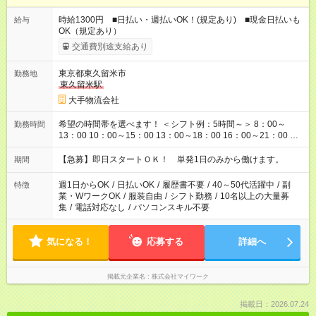
時給1300円 ■日払い・週払いOK！(規定あり) ■現金日払いも
給与
OK（規定あり）
交通費別途支給あり
東京都東久留米市
勤務地
東久留米駅
大手物流会社
希望の時間帯を選べます！ ＜シフト例：5時間～＞ 8：00～
勤務時間
13：00 10：00～15：00 13：00～18：00 16：00～21：00 ＜
シフト例：8時間～＞ ・10：00～19：00 ・13：00～22：00 ・
22：00～翌6：00 など！是非ご希望をお聞かせください！
【急募】即日スタートＯＫ！ 単発1日のみから働けます。
期間
週1日からOK
/
日払いOK
/
履歴書不要
/
40～50代活躍中
/
副
特徴
業・WワークOK
/
服装自由
/
シフト勤務
/
10名以上の大量募
集
/
電話対応なし
/
パソコンスキル不要
気になる！
応募する
詳細へ
掲載元企業名
株式会社マイワーク
掲載日：2026.07.24