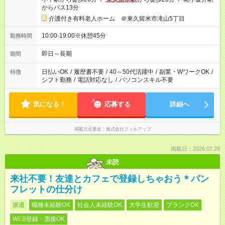
からバス13分
介護付き有料老人ホーム ＠東久留米市滝山5丁目
10:00-19:00※休憩45分
勤務時間
即日～長期
期間
日払いOK
/
履歴書不要
/
40～50代活躍中
/
副業・WワークOK
/
特徴
シフト勤務
/
電話対応なし
/
パソコンスキル不要
気になる！
応募する
詳細へ
掲載元企業名
株式会社フィルアップ
掲載日：2026.07.28
未読
来社不要！友達とカフェで登録しちゃおう＊パン
フレットの仕分け
派遣
職種未経験OK
社会人未経験OK
大学生歓迎
ブランクOK
WEB登録・面接OK