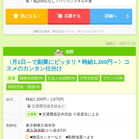
集
/
電話対応なし
/
パソコンスキル不要
気になる！
応募する
詳細へ
掲載元企業名
株式会社バイトレ（キャムコムグループ）
掲載日：2026.07.22
未読
〈月1日～で副業にピッタリ＊時給1,300円～〉コ
スメのカンタン仕分け
派遣
職種未経験OK
社会人未経験OK
大学生歓迎
ブランクOK
WEB登録・面接OK
時給1,300円～1,875円
給与
交通費別途支給あり
■ 交通費規定内支給 ※派遣先による
交通費
東京都東久留米市
勤務地
東久留米駅
から徒歩5分
■物流センターなど ■勤務地選べます