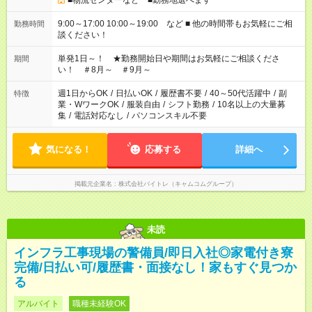
■物流センターなど ■勤務地選べます
9:00～17:00 10:00～19:00 など ■ 他の時間帯もお気軽にご相
勤務時間
談ください！
単発1日～！ ★勤務開始日や期間はお気軽にご相談くださ
期間
い！ ＃8月～ ＃9月～
週1日からOK
/
日払いOK
/
履歴書不要
/
40～50代活躍中
/
副
特徴
業・WワークOK
/
服装自由
/
シフト勤務
/
10名以上の大量募
集
/
電話対応なし
/
パソコンスキル不要
気になる！
応募する
詳細へ
掲載元企業名
株式会社バイトレ（キャムコムグループ）
未読
インフラ工事現場の警備員/即日入社◎家電付き寮
完備/日払い可/履歴書・面接なし！家もすぐ見つか
る
アルバイト
職種未経験OK