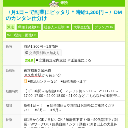
未読
〈月1日～で副業にピッタリ＊時給1,300円～〉DM
のカンタン仕分け
派遣
職種未経験OK
社会人未経験OK
大学生歓迎
ブランクOK
WEB登録・面接OK
時給1,300円～1,875円
給与
交通費別途支給あり
■ 交通費規定内支給 ※派遣先による
交通費
東京都東久留米市
勤務地
東久留米駅
から徒歩5分
■物流センターなど ■勤務地選べます
【1日3時間～も相談OK!】 ＜シフト例＞ 9:00～12:00 12:00～
勤務時間
17:00 17:00～22:00 18:00～21:00 など こちら以外の時間帯も
お気軽にご相談ください！
単発1日～！ ★勤務開始日や期間はお気軽にご相談くださ
期間
い！ ＃8月～ ＃9月～
週1日からOK
/
日払いOK
/
履歴書不要
/
40～50代活躍中
/
副
特徴
業・WワークOK
/
服装自由
/
シフト勤務
/
10名以上の大量募