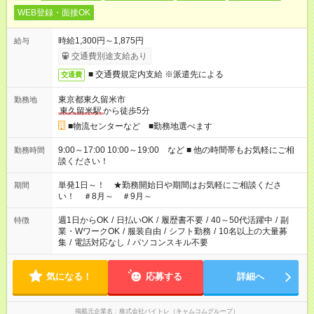
WEB登録・面接OK
時給1,300円～1,875円
給与
交通費別途支給あり
■ 交通費規定内支給 ※派遣先による
交通費
東京都東久留米市
勤務地
東久留米駅
から徒歩5分
■物流センターなど ■勤務地選べます
9:00～17:00 10:00～19:00 など ■ 他の時間帯もお気軽にご相
勤務時間
談ください！
単発1日～！ ★勤務開始日や期間はお気軽にご相談くださ
期間
い！ ＃8月～ ＃9月～
週1日からOK
/
日払いOK
/
履歴書不要
/
40～50代活躍中
/
副
特徴
業・WワークOK
/
服装自由
/
シフト勤務
/
10名以上の大量募
集
/
電話対応なし
/
パソコンスキル不要
気になる！
応募する
詳細へ
掲載元企業名
株式会社バイトレ（キャムコムグループ）