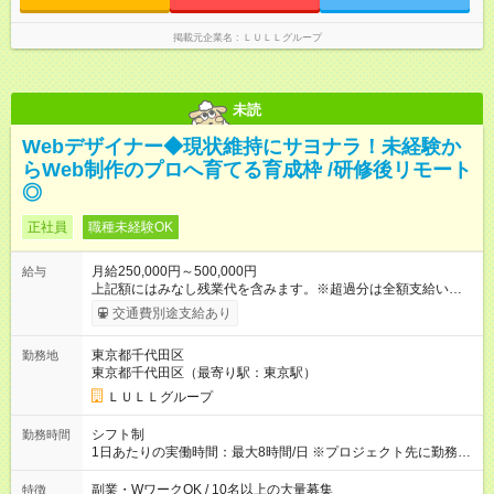
なし残業代を含みます。※超過分は全額支給いたします。 みな
し残業代 21,329円／月 みなし残業時間 13時間／月 ※交通費は
掲載元企業名
ＬＵＬＬグループ
別途支給いたします ※研修期間中（最大12ヶ月間）も、試用期
間中と同一の給与となります。
未読
Webデザイナー◆現状維持にサヨナラ！未経験か
らWeb制作のプロへ育てる育成枠 /研修後リモート
◎
正社員
職種未経験OK
月給250,000円～500,000円
給与
上記額にはみなし残業代を含みます。※超過分は全額支給いたし
ます。 みなし残業代 21,675円／月 みなし残業時間 12時間／月 -
交通費別途支給あり
------------------------------------------------------- ≪経験者の方は以下と
なります≫ --------------------------------------------------------- ◎月給35
東京都千代田区
勤務地
万円～＋業績賞与＋交通費＋各種手当 ※固定残業代（30時間/6
東京都千代田区（最寄り駅：東京駅）
万6，610円分）を含む。超過分は追加支給いたします 能力やス
キルを考慮し初任給を決定。経験者の方は前給考慮も可能で
ＬＵＬＬグループ
す！ ◎昇給年1回（研修終了後） ◎賞与年2回（2月・8月）＋業
績賞与あり ◤スキルアップも、収入アップも。◢ 入社後の成長
シフト制
勤務時間
や頑張りは、しっかり給与で還元しています。 実際にほぼ全員
1日あたりの実働時間：最大8時間/日 ※プロジェクト先に勤務時
が入社1年以内に昇給を実現。 なかには転職後に年収250万円以
間は異なります 【シフト例】 ・10時00分～19時00分 ・9時00
上アップした社員も。 エンジニアへの還元率は業界高水準の
分～18時00分 平均残業時間：月10時間以内
副業・WワークOK / 10名以上の大量募集
特徴