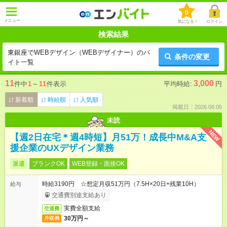
0
メニュー
気になる！
ログイン
検索結果
東銀座でWEBデザイン（WEBデザイナー）のバ
条件の変更
イト一覧
11
3,000
件中
1
～
11
件表示
平均時給:
円
新着順
時給順
人気順
掲載日：2026.08.05
未読
NEW
【週2日在宅＊週4時短】月51万！成長中M&A支
援企業のUXデザイン業務
派遣
ブランクOK
WEB登録・面接OK
時給3190円 ☆想定月収51万円（7.5H×20日+残業10H）
給与
交通費別途支給あり
実費全額支給
交通費
30万円～
月収例