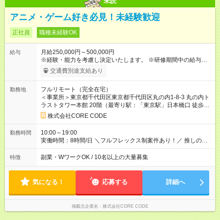
未読
アニメ・ゲーム好き必見！未経験歓迎
正社員
職種未経験OK
月給250,000円～500,000円
給与
※経験・能力を考慮し決定いたします。 ※研修期間中の給与は
月収21万円～となります。 （残業代は別途全額支給） 【試用期
交通費別途支給あり
間】試用期間あり 試用期間の長さ：6ヶ月 ※ 雇用形態と給与
に、本採用時と異なる部分があります。 雇用形態：中途採用
フルリモート（完全在宅）
勤務地
（契約社員） 給与：月給 210,000円 ～ 500,000円 経験・能力を
＜事業所＞東京都千代田区東京都千代田区丸の内1-8-3 丸の内ト
考慮し決定いたします。 試用期間と研修期間は異なります ∟試
ラストタワー本館 20階（最寄り駅：「東京駅」日本橋口 徒歩1
用期間：6ヶ月 ∟研修期間：12ヶ月 試用期間中の雇用形態は契
分）
約社員となりますが、そのほか待遇は異なりません。 ■試用期間
株式会社CORE CODE
中の給与は支社により異なります。 本求人では東京本社の給与
額を記載しています。 ■ 試用期間中・研修期間中は 住宅補助な
10:00～19:00
勤務時間
どの福利厚生が一部制限されます
実働時間：8時間/日 ＼フルフレックス制案件あり！／ 推しのア
ニメをいち早くチェックできる オンラインゲームの開始時間を
考慮しなくても良い◎ ◎実働8時間（休憩1時間） ◎プロジェク
副業・WワークOK / 10名以上の大量募集
特徴
トにより変動あり ◎10時前に始業のプロジェクトも
気になる！
応募する
詳細へ
掲載元企業名
株式会社CORE CODE