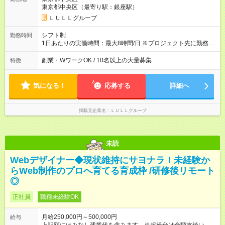
万円～＋業績賞与＋交通費＋各種手当 ※固定残業代（30時間/6
東京都中央区（最寄り駅：銀座駅）
万6，610円分）を含む。超過分は追加支給いたします 能力やス
キルを考慮し初任給を決定。経験者の方は前給考慮も可能で
ＬＵＬＬグループ
す！ ◎昇給年1回（研修終了後） ◎賞与年2回（2月・8月）＋業
績賞与あり ◤スキルアップも、収入アップも。◢ 入社後の成長
シフト制
勤務時間
や頑張りは、しっかり給与で還元しています。 実際にほぼ全員
1日あたりの実働時間：最大8時間/日 ※プロジェクト先に勤務時
が入社1年以内に昇給を実現。 なかには転職後に年収250万円以
間は異なります 【シフト例】 ・10時00分～19時00分 ・9時00
上アップした社員も。 エンジニアへの還元率は業界高水準の
分～18時00分 平均残業時間：月10時間以内
副業・WワークOK / 10名以上の大量募集
特徴
87％。 スキルを磨いた分だけ、収入アップも目指せる環境で
す！ 【試用期間】試用期間あり 試用期間の長さ：6ヶ月 ※ 雇用
形態と給与に、本採用時と異なる部分があります。 雇用形態：
気になる！
応募する
詳細へ
中途採用（契約社員） 給与：月給 230,000円以上 上記額にはみ
なし残業代を含みます。※超過分は全額支給いたします。 みな
し残業代 21,329円／月 みなし残業時間 13時間／月 ※交通費は
掲載元企業名
ＬＵＬＬグループ
別途支給いたします ※研修期間中（最大12ヶ月間）も、試用期
間中と同一の給与となります。
未読
Webデザイナー◆現状維持にサヨナラ！未経験か
らWeb制作のプロへ育てる育成枠 /研修後リモート
◎
正社員
職種未経験OK
月給250,000円～500,000円
給与