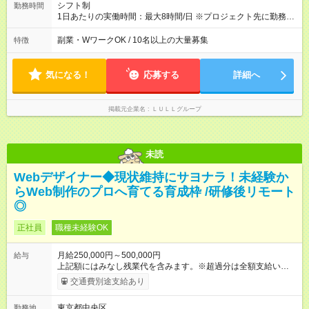
績賞与あり ◤スキルアップも、収入アップも。◢ 入社後の成長
シフト制
勤務時間
や頑張りは、しっかり給与で還元しています。 実際にほぼ全員
1日あたりの実働時間：最大8時間/日 ※プロジェクト先に勤務時
が入社1年以内に昇給を実現。 なかには転職後に年収250万円以
間は異なります 【シフト例】 ・10時00分～19時00分 ・9時00
上アップした社員も。 エンジニアへの還元率は業界高水準の
分～18時00分 平均残業時間：月10時間以内
副業・WワークOK / 10名以上の大量募集
特徴
87％。 スキルを磨いた分だけ、収入アップも目指せる環境で
す！ 【試用期間】試用期間あり 試用期間の長さ：6ヶ月 ※ 雇用
形態と給与に、本採用時と異なる部分があります。 雇用形態：
気になる！
応募する
詳細へ
中途採用（契約社員） 給与：月給 230,000円以上 上記額にはみ
なし残業代を含みます。※超過分は全額支給いたします。 みな
し残業代 21,329円／月 みなし残業時間 13時間／月 ※交通費は
掲載元企業名
ＬＵＬＬグループ
別途支給いたします ※研修期間中（最大12ヶ月間）も、試用期
間中と同一の給与となります。
未読
Webデザイナー◆現状維持にサヨナラ！未経験か
らWeb制作のプロへ育てる育成枠 /研修後リモート
◎
正社員
職種未経験OK
月給250,000円～500,000円
給与
上記額にはみなし残業代を含みます。※超過分は全額支給いたし
ます。 みなし残業代 21,675円／月 みなし残業時間 12時間／月 -
交通費別途支給あり
------------------------------------------------------- ≪経験者の方は以下と
なります≫ --------------------------------------------------------- ◎月給35
東京都中央区
勤務地