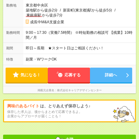
東京都中央区
勤務地
築地駅から徒歩2分
/
新富町(東京都)駅から徒歩5分
/
東銀座駅
から徒歩7分
成長中M&A支援企業
9:00～17:30（実働7.5時間） ※時短勤務の相談可 【残業】10時
勤務時間
間／月
即日～長期 ★スタート日はご相談ください！
期間
副業・WワークOK
特徴
気になる！
応募する
詳細へ
掲載元企業名
株式会社キャリアデザインセンター
興味のあるバイト
は、とりあえず保存しよう♪
保存した求人は、後からまとめて応募できるよ。
企業からアプローチが届くことも！