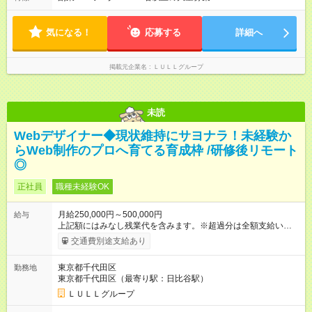
87％。 スキルを磨いた分だけ、収入アップも目指せる環境で
す！ 【試用期間】試用期間あり 試用期間の長さ：6ヶ月 ※ 雇用
形態と給与に、本採用時と異なる部分があります。 雇用形態：
気になる！
応募する
詳細へ
中途採用（契約社員） 給与：月給 230,000円以上 上記額にはみ
なし残業代を含みます。※超過分は全額支給いたします。 みな
し残業代 21,329円／月 みなし残業時間 13時間／月 ※交通費は
掲載元企業名
ＬＵＬＬグループ
別途支給いたします ※研修期間中（最大12ヶ月間）も、試用期
間中と同一の給与となります。
未読
Webデザイナー◆現状維持にサヨナラ！未経験か
らWeb制作のプロへ育てる育成枠 /研修後リモート
◎
正社員
職種未経験OK
月給250,000円～500,000円
給与
上記額にはみなし残業代を含みます。※超過分は全額支給いたし
ます。 みなし残業代 21,675円／月 みなし残業時間 12時間／月 -
交通費別途支給あり
------------------------------------------------------- ≪経験者の方は以下と
なります≫ --------------------------------------------------------- ◎月給35
東京都千代田区
勤務地
万円～＋業績賞与＋交通費＋各種手当 ※固定残業代（30時間/6
東京都千代田区（最寄り駅：日比谷駅）
万6，610円分）を含む。超過分は追加支給いたします 能力やス
キルを考慮し初任給を決定。経験者の方は前給考慮も可能で
ＬＵＬＬグループ
す！ ◎昇給年1回（研修終了後） ◎賞与年2回（2月・8月）＋業