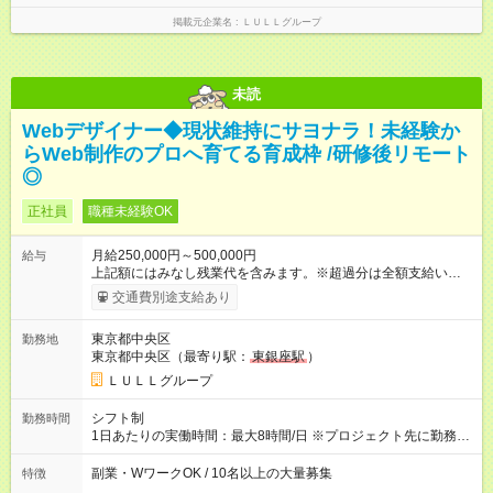
し残業代 21,329円／月 みなし残業時間 13時間／月 ※交通費は
掲載元企業名
ＬＵＬＬグループ
別途支給いたします ※研修期間中（最大12ヶ月間）も、試用期
間中と同一の給与となります。
未読
Webデザイナー◆現状維持にサヨナラ！未経験か
らWeb制作のプロへ育てる育成枠 /研修後リモート
◎
正社員
職種未経験OK
月給250,000円～500,000円
給与
上記額にはみなし残業代を含みます。※超過分は全額支給いたし
ます。 みなし残業代 21,675円／月 みなし残業時間 12時間／月 -
交通費別途支給あり
------------------------------------------------------- ≪経験者の方は以下と
なります≫ --------------------------------------------------------- ◎月給35
東京都中央区
勤務地
万円～＋業績賞与＋交通費＋各種手当 ※固定残業代（30時間/6
東京都中央区（最寄り駅：
東銀座駅
）
万6，610円分）を含む。超過分は追加支給いたします 能力やス
キルを考慮し初任給を決定。経験者の方は前給考慮も可能で
ＬＵＬＬグループ
す！ ◎昇給年1回（研修終了後） ◎賞与年2回（2月・8月）＋業
績賞与あり ◤スキルアップも、収入アップも。◢ 入社後の成長
シフト制
勤務時間
や頑張りは、しっかり給与で還元しています。 実際にほぼ全員
1日あたりの実働時間：最大8時間/日 ※プロジェクト先に勤務時
が入社1年以内に昇給を実現。 なかには転職後に年収250万円以
間は異なります 【シフト例】 ・10時00分～19時00分 ・9時00
上アップした社員も。 エンジニアへの還元率は業界高水準の
分～18時00分 平均残業時間：月10時間以内
副業・WワークOK / 10名以上の大量募集
特徴
87％。 スキルを磨いた分だけ、収入アップも目指せる環境で