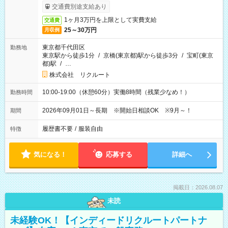
ービス利用可（利用条件有）
交通費別途支給あり
1ヶ月3万円を上限として実費支給
交通費
25～30万円
月収例
東京都千代田区
勤務地
東京駅から徒歩1分
/
京橋(東京都)駅から徒歩3分
/
宝町(東京
都)駅
/
…
株式会社 リクルート
10:00-19:00（休憩60分）実働8時間（残業少なめ！）
勤務時間
2026年09月01日～長期 ※開始日相談OK ※9月～！
期間
履歴書不要
/
服装自由
特徴
気になる！
応募する
詳細へ
掲載日：2026.08.07
未読
未経験OK！【インディードリクルートパートナ