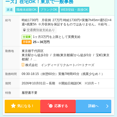
ーズ】在宅OK！東京で一般事務
派遣
職種未経験OK
ブランクOK
WEB登録・面接OK
時給1730円 月収例 27万円 時給1730円×実働7h45m×週5日×4
給与
週+残業5h ※月収例を保証するものではありません。※給与即
受取りサービス利用可（利用条件有）
交通費別途支給あり
1ヶ月3万円を上限として実費支給
交通費
25～30万円
月収例
東京都千代田区
勤務地
東京駅から徒歩3分
/
京橋(東京都)駅から徒歩5分
/
宝町(東京
都)駅
/
…
株式会社 インディードリクルートパートナーズ
09:30-18:15（休憩60分）実働7時間45分（残業少なめ！）
勤務時間
2026年10月01日～長期 ※開始日相談OK ※10月～！
期間
履歴書不要
特徴
気になる！
応募する
詳細へ