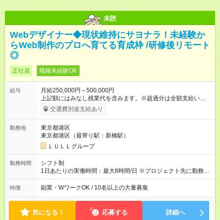
未読
Webデザイナー◆現状維持にサヨナラ！未経験か
らWeb制作のプロへ育てる育成枠 /研修後リモート
◎
正社員
職種未経験OK
月給250,000円～500,000円
給与
上記額にはみなし残業代を含みます。※超過分は全額支給いたし
ます。 みなし残業代 21,675円／月 みなし残業時間 12時間／月 -
交通費別途支給あり
------------------------------------------------------- ≪経験者の方は以下と
なります≫ --------------------------------------------------------- ◎月給35
東京都港区
勤務地
万円～＋業績賞与＋交通費＋各種手当 ※固定残業代（30時間/6
東京都港区（最寄り駅：新橋駅）
万6，610円分）を含む。超過分は追加支給いたします 能力やス
キルを考慮し初任給を決定。経験者の方は前給考慮も可能で
ＬＵＬＬグループ
す！ ◎昇給年1回（研修終了後） ◎賞与年2回（2月・8月）＋業
績賞与あり ◤スキルアップも、収入アップも。◢ 入社後の成長
シフト制
勤務時間
や頑張りは、しっかり給与で還元しています。 実際にほぼ全員
1日あたりの実働時間：最大8時間/日 ※プロジェクト先に勤務時
が入社1年以内に昇給を実現。 なかには転職後に年収250万円以
間は異なります 【シフト例】 ・10時00分～19時00分 ・9時00
上アップした社員も。 エンジニアへの還元率は業界高水準の
分～18時00分 平均残業時間：月10時間以内
副業・WワークOK / 10名以上の大量募集
特徴
87％。 スキルを磨いた分だけ、収入アップも目指せる環境で
す！ 【試用期間】試用期間あり 試用期間の長さ：6ヶ月 ※ 雇用
形態と給与に、本採用時と異なる部分があります。 雇用形態：
気になる！
応募する
詳細へ
中途採用（契約社員） 給与：月給 230,000円以上 上記額にはみ