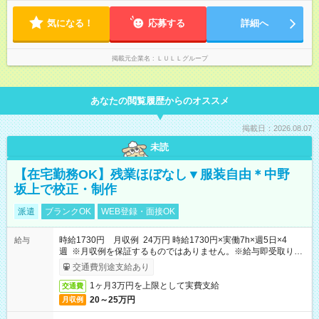
す！ 【試用期間】試用期間あり 試用期間の長さ：6ヶ月 ※ 雇用
形態と給与に、本採用時と異なる部分があります。 雇用形態：
気になる！
応募する
詳細へ
中途採用（契約社員） 給与：月給 230,000円以上 上記額にはみ
なし残業代を含みます。※超過分は全額支給いたします。 みな
し残業代 21,329円／月 みなし残業時間 13時間／月 ※交通費は
掲載元企業名
ＬＵＬＬグループ
別途支給いたします ※研修期間中（最大12ヶ月間）も、試用期
間中と同一の給与となります。
あなたの閲覧履歴からのオススメ
掲載日：2026.08.07
未読
【在宅勤務OK】残業ほぼなし▼服装自由＊中野
坂上で校正・制作
派遣
ブランクOK
WEB登録・面接OK
時給1730円 月収例 24万円 時給1730円×実働7h×週5日×4
給与
週 ※月収例を保証するものではありません。※給与即受取りサ
ービス利用可（利用条件有）
交通費別途支給あり
1ヶ月3万円を上限として実費支給
交通費
20～25万円
月収例