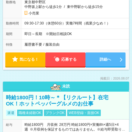
東京都中野区
勤務地
中野坂上駅から徒歩1分
/
東中野駅から徒歩15分
小売業
09:30-17:30（休憩60分）実働7時間（残業少なめ！）
勤務時間
即日～長期 ※開始日相談OK
期間
履歴書不要
/
服装自由
特徴
気になる！
応募する
詳細へ
掲載日：2026.08.07
未読
時給1800円！10時～＊【リクルート】在宅
OK！ホットペッパーグルメのお仕事
派遣
職種未経験OK
ブランクOK
WEB登録・面接OK
時給1800円 月収例 28万円 時給1800円×実働8h×週5日×4
給与
週 ※月収例を保証するものではありません。※給与即受取りサ