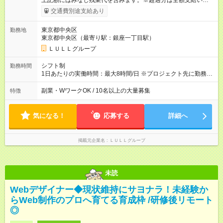
上記額にはみなし残業代を含みます。※超過分は全額支給いたし
ます。 みなし残業代 21,675円／月 みなし残業時間 12時間／月 -
交通費別途支給あり
------------------------------------------------------- ≪経験者の方は以下と
なります≫ --------------------------------------------------------- ◎月給35
東京都中央区
勤務地
万円～＋業績賞与＋交通費＋各種手当 ※固定残業代（30時間/6
東京都中央区（最寄り駅：銀座一丁目駅）
万6，610円分）を含む。超過分は追加支給いたします 能力やス
キルを考慮し初任給を決定。経験者の方は前給考慮も可能で
ＬＵＬＬグループ
す！ ◎昇給年1回（研修終了後） ◎賞与年2回（2月・8月）＋業
績賞与あり ◤スキルアップも、収入アップも。◢ 入社後の成長
シフト制
勤務時間
や頑張りは、しっかり給与で還元しています。 実際にほぼ全員
1日あたりの実働時間：最大8時間/日 ※プロジェクト先に勤務時
が入社1年以内に昇給を実現。 なかには転職後に年収250万円以
間は異なります 【シフト例】 ・10時00分～19時00分 ・9時00
上アップした社員も。 エンジニアへの還元率は業界高水準の
分～18時00分 平均残業時間：月10時間以内
副業・WワークOK / 10名以上の大量募集
特徴
87％。 スキルを磨いた分だけ、収入アップも目指せる環境で
す！ 【試用期間】試用期間あり 試用期間の長さ：6ヶ月 ※ 雇用
形態と給与に、本採用時と異なる部分があります。 雇用形態：
気になる！
応募する
詳細へ
中途採用（契約社員） 給与：月給 230,000円以上 上記額にはみ
なし残業代を含みます。※超過分は全額支給いたします。 みな
し残業代 21,329円／月 みなし残業時間 13時間／月 ※交通費は
掲載元企業名
ＬＵＬＬグループ
別途支給いたします ※研修期間中（最大12ヶ月間）も、試用期
間中と同一の給与となります。
未読
Webデザイナー◆現状維持にサヨナラ！未経験か
らWeb制作のプロへ育てる育成枠 /研修後リモート
◎