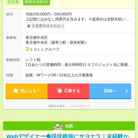
正社員
職種未経験OK
月給250,000円～500,000円
給与
上記額にはみなし残業代を含みます。※超過分は全額支給いたし
ます。 みなし残業代 21,675円／月 みなし残業時間 12時間／月 -
交通費別途支給あり
------------------------------------------------------- ≪経験者の方は以下と
なります≫ --------------------------------------------------------- ◎月給35
東京都中央区
勤務地
万円～＋業績賞与＋交通費＋各種手当 ※固定残業代（30時間/6
東京都中央区（最寄り駅：新富町駅）
万6，610円分）を含む。超過分は追加支給いたします 能力やス
キルを考慮し初任給を決定。経験者の方は前給考慮も可能で
ＬＵＬＬグループ
す！ ◎昇給年1回（研修終了後） ◎賞与年2回（2月・8月）＋業
績賞与あり ◤スキルアップも、収入アップも。◢ 入社後の成長
シフト制
勤務時間
や頑張りは、しっかり給与で還元しています。 実際にほぼ全員
1日あたりの実働時間：最大8時間/日 ※プロジェクト先に勤務時
が入社1年以内に昇給を実現。 なかには転職後に年収250万円以
間は異なります 【シフト例】 ・10時00分～19時00分 ・9時00
上アップした社員も。 エンジニアへの還元率は業界高水準の
分～18時00分 平均残業時間：月10時間以内
副業・WワークOK / 10名以上の大量募集
特徴
87％。 スキルを磨いた分だけ、収入アップも目指せる環境で
す！ 【試用期間】試用期間あり 試用期間の長さ：6ヶ月 ※ 雇用
形態と給与に、本採用時と異なる部分があります。 雇用形態：
気になる！
応募する
詳細へ
中途採用（契約社員） 給与：月給 230,000円以上 上記額にはみ
なし残業代を含みます。※超過分は全額支給いたします。 みな
し残業代 21,329円／月 みなし残業時間 13時間／月 ※交通費は
掲載元企業名
ＬＵＬＬグループ
別途支給いたします ※研修期間中（最大12ヶ月間）も、試用期
間中と同一の給与となります。
未読
Webデザイナー◆現状維持にサヨナラ！未経験か