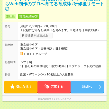
らWeb制作のプロへ育てる育成枠 /研修後リモート
◎
正社員
職種未経験OK
月給250,000円～500,000円
給与
上記額にはみなし残業代を含みます。※超過分は全額支給いたし
ます。 みなし残業代 21,675円／月 みなし残業時間 12時間／月 -
交通費別途支給あり
------------------------------------------------------- ≪経験者の方は以下と
なります≫ --------------------------------------------------------- ◎月給35
東京都中央区
勤務地
万円～＋業績賞与＋交通費＋各種手当 ※固定残業代（30時間/6
東京都中央区（最寄り駅：日本橋駅）
万6，610円分）を含む。超過分は追加支給いたします 能力やス
キルを考慮し初任給を決定。経験者の方は前給考慮も可能で
ＬＵＬＬグループ
す！ ◎昇給年1回（研修終了後） ◎賞与年2回（2月・8月）＋業
績賞与あり ◤スキルアップも、収入アップも。◢ 入社後の成長
シフト制
勤務時間
や頑張りは、しっかり給与で還元しています。 実際にほぼ全員
1日あたりの実働時間：最大8時間/日 ※プロジェクト先に勤務時
が入社1年以内に昇給を実現。 なかには転職後に年収250万円以
間は異なります 【シフト例】 ・10時00分～19時00分 ・9時00
上アップした社員も。 エンジニアへの還元率は業界高水準の
分～18時00分 平均残業時間：月10時間以内
副業・WワークOK / 10名以上の大量募集
特徴
87％。 スキルを磨いた分だけ、収入アップも目指せる環境で
す！ 【試用期間】試用期間あり 試用期間の長さ：6ヶ月 ※ 雇用
形態と給与に、本採用時と異なる部分があります。 雇用形態：
気になる！
応募する
詳細へ
中途採用（契約社員） 給与：月給 230,000円以上 上記額にはみ
なし残業代を含みます。※超過分は全額支給いたします。 みな
し残業代 21,329円／月 みなし残業時間 13時間／月 ※交通費は
掲載元企業名
ＬＵＬＬグループ
別途支給いたします ※研修期間中（最大12ヶ月間）も、試用期
間中と同一の給与となります。