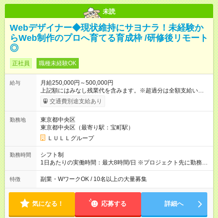
未読
Webデザイナー◆現状維持にサヨナラ！未経験か
らWeb制作のプロへ育てる育成枠 /研修後リモート
◎
正社員
職種未経験OK
月給250,000円～500,000円
給与
上記額にはみなし残業代を含みます。※超過分は全額支給いたし
ます。 みなし残業代 21,675円／月 みなし残業時間 12時間／月 -
交通費別途支給あり
------------------------------------------------------- ≪経験者の方は以下と
なります≫ --------------------------------------------------------- ◎月給35
東京都中央区
勤務地
万円～＋業績賞与＋交通費＋各種手当 ※固定残業代（30時間/6
東京都中央区（最寄り駅：宝町駅）
万6，610円分）を含む。超過分は追加支給いたします 能力やス
キルを考慮し初任給を決定。経験者の方は前給考慮も可能で
ＬＵＬＬグループ
す！ ◎昇給年1回（研修終了後） ◎賞与年2回（2月・8月）＋業
績賞与あり ◤スキルアップも、収入アップも。◢ 入社後の成長
シフト制
勤務時間
や頑張りは、しっかり給与で還元しています。 実際にほぼ全員
1日あたりの実働時間：最大8時間/日 ※プロジェクト先に勤務時
が入社1年以内に昇給を実現。 なかには転職後に年収250万円以
間は異なります 【シフト例】 ・10時00分～19時00分 ・9時00
上アップした社員も。 エンジニアへの還元率は業界高水準の
分～18時00分 平均残業時間：月10時間以内
副業・WワークOK / 10名以上の大量募集
特徴
87％。 スキルを磨いた分だけ、収入アップも目指せる環境で
す！ 【試用期間】試用期間あり 試用期間の長さ：6ヶ月 ※ 雇用
形態と給与に、本採用時と異なる部分があります。 雇用形態：
気になる！
応募する
詳細へ
中途採用（契約社員） 給与：月給 230,000円以上 上記額にはみ
なし残業代を含みます。※超過分は全額支給いたします。 みな