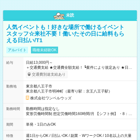
未読
人気イベントも！好きな場所で働けるイベント
スタッフ☆来社不要！働いたその日に給料もら
える日払い/T1
アルバイト
職種未経験OK
日給13,000円～
給与
＋交通費支給 ★交通費全額支給！ ┗案件により規定あり ★日払
いOK！（規定あり） ┗働いたその日に現金GET♪ お仕事後はコ
交通費別途支給あり
ンビニATMから 日払い分を引き落とせます！ 【試用期間】試
用期間なし
東京都八王子市
勤務地
東京都八王子市明神町（最寄り駅：京王八王子駅）
株式会社ワンベルウッズ
勤務時間は指定なし
勤務時間
変形労働時間制 想定労働時間160時間/月 【シフト例】 ・8：00
～21：00
単発・1日のみOK
期間
週1日からOK / 日払いOK / 副業・WワークOK / 10名以上の大量
特徴