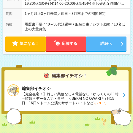
19:30(休憩0分) (4)14:00-20:00(休憩45分) ※お好きな時間が選べ
ます
1ヶ月以上3ヶ月未満／即日～8月末までの期間限定
期間
履歴書不要
/
40～50代活躍中
/
服装自由
/
シフト勤務
/
10名以
特徴
上の大量募集
気になる！
応募する
詳細へ
編集部イチオシ
【完全在宅！】難しい業務なし＆電話なし！ゆっくりの11時
～時短＊データ入力・事務、＜SEKAI NO OWARI＊8月15
日・16日＞ドーム公演のサポートバイトなど
(8/7UP!)