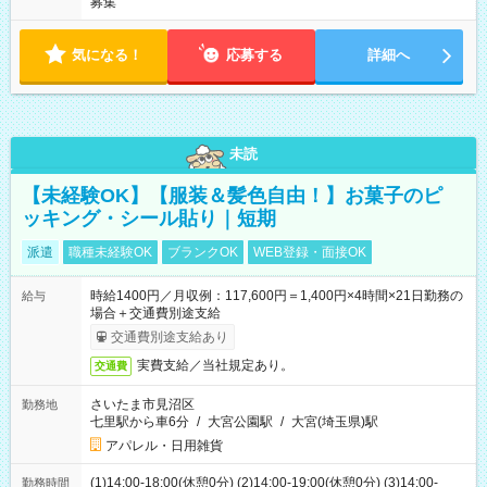
募集
気になる！
応募する
詳細へ
未読
【未経験OK】【服装＆髪色自由！】お菓子のピ
ッキング・シール貼り｜短期
派遣
職種未経験OK
ブランクOK
WEB登録・面接OK
時給1400円／月収例：117,600円＝1,400円×4時間×21日勤務の
給与
場合＋交通費別途支給
交通費別途支給あり
実費支給／当社規定あり。
交通費
さいたま市見沼区
勤務地
七里駅から車6分
/
大宮公園駅
/
大宮(埼玉県)駅
アパレル・日用雑貨
(1)14:00-18:00(休憩0分) (2)14:00-19:00(休憩0分) (3)14:00-
勤務時間