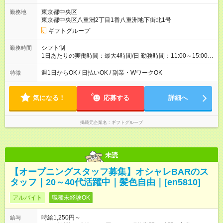
東京都中央区
勤務地
東京都中央区八重洲2丁目1番八重洲地下街北1号
ギフトグループ
シフト制
勤務時間
1日あたりの実働時間：最大4時間/日 勤務時間：11:00～15:00
（実働4時間） ★週1日～勤務OK！ ★土日のみ・平日のみも
OK！ ★シフト自己申告制！ ★残業なし！次の予定も立てやすい
週1日からOK / 日払いOK / 副業・WワークOK
特徴
♪
気になる！
応募する
詳細へ
掲載元企業名
ギフトグループ
未読
【オープニングスタッフ募集】オシャレBARのス
タッフ｜20～40代活躍中｜髪色自由｜[en5810]
アルバイト
職種未経験OK
時給1,250円～
給与