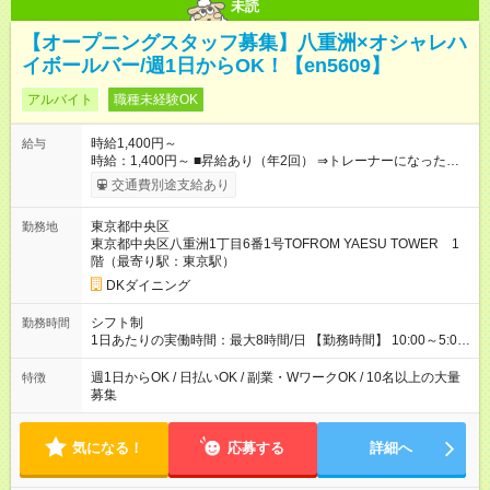
未読
【オープニングスタッフ募集】八重洲×オシャレハ
イボールバー/週1日からOK！【en5609】
アルバイト
職種未経験OK
時給1,400円～
給与
時給：1,400円～ ■昇給あり（年2回） ⇒トレーナーになった
ら… 通常時給+300円！！ ■食事補助あり◎ ■友人紹介制度あ
交通費別途支給あり
り ⇒最大3万円支給 ■高校生時給 ⇒通常時給より変更なし ■研修
時給 ⇒通常時給より変動なし ■深夜時給 ⇒22時以降時給
東京都中央区
勤務地
25％UP↑ 【試用期間】試用期間なし
東京都中央区八重洲1丁目6番1号TOFROM YAESU TOWER 1
階（最寄り駅：東京駅）
DKダイニング
シフト制
勤務時間
1日あたりの実働時間：最大8時間/日 【勤務時間】 10:00～5:00
※上記時間から1日3時間～/週1日～OK◎ ※22時以降勤務は、18
歳以上(法令による) ■自由シフト制
週1日からOK / 日払いOK / 副業・WワークOK / 10名以上の大量
特徴
募集
気になる！
応募する
詳細へ