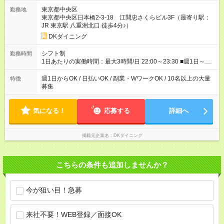
⇒1人紹介につき、最大3万円支給 【試用期間】試用期間なし
東京都中央区
勤務地
東京都中央区日本橋2-3-18 江間忠さくらビル3F（最寄り駅：
JR 東京駅 八重洲北口 徒歩4分♪）
DKダイニング
シフト制
勤務時間
1日あたりの実働時間：最大3時間/日 22:00～23:30 ■週1日～
OK◎ ■1日3時間～OK ■勤務時間の変動の可能性あり ■22時以降
勤務は18歳以上(法令による) ■自由シフト制
週1日からOK / 日払いOK / 副業・WワークOK / 10名以上の大量
特徴
募集
気になる！
応募する
詳細へ
掲載元企業名
DKダイニング
こちらの条件も追加しませんか？
今が狙い目！急募
来社不要！WEB登録／面接OK