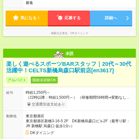
フト制
募集
気になる！
応募する
詳細へ
掲載元企業名
DKダイニング
未読
楽しく遊べるスポーツBARスタッフ｜20代～30代
活躍中！CELTS新橋烏森口駅前店[en3617]
アルバイト
職種未経験OK
時給1,250円～
給与
（22時以降：時給1,500円～） （研修期間56時間⇒変動なし） ■
食事補助あり⇒1食200円 ■友人紹介制度あり⇒1人紹介につき最
交通費別途支給あり
大3万円支給！ 【試用期間】試用期間なし
東京都港区
勤務地
東京都港区新橋3-16-5 2F DK新橋烏森口ビル2F（最寄り駅：
JR 新橋駅 烏森口 徒歩1分♪）
DKダイニング