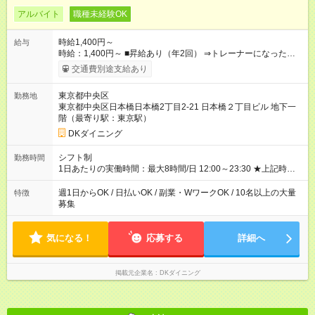
アルバイト
職種未経験OK
時給1,400円～
給与
時給：1,400円～ ■昇給あり（年2回） ⇒トレーナーになった
ら… 通常時給+300円！！ ■高校生同時給 ■研修時給なし ■食
交通費別途支給あり
事補助あり ⇒1食200円 ■友人紹介制度あり ⇒最大3万円支給(※
店舗により異なります。) 【試用期間】試用期間なし
東京都中央区
勤務地
東京都中央区日本橋日本橋2丁目2-21 日本橋２丁目ビル 地下一
階（最寄り駅：東京駅）
DKダイニング
シフト制
勤務時間
1日あたりの実働時間：最大8時間/日 12:00～23:30 ★上記時間
から1日3h～OK ★週1日～OK◎ ※勤務時間の変動の可能性あり
※22時以降勤務は18歳以上(法令による) ■自由シフト制
週1日からOK / 日払いOK / 副業・WワークOK / 10名以上の大量
特徴
募集
気になる！
応募する
詳細へ
掲載元企業名
DKダイニング