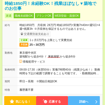
時給1850円！未経験OK！残業ほぼなし▼築地で
のお仕事
派遣
職種未経験OK
ブランクOK
WEB登録・面接OK
時給1850円 月収例 28万円 時給1850円×実働7h40m×週5日×4
給与
週+残業3h ※月収例を保証するものではありません。
交通費別途支給あり
1ヶ月3万円を上限として実費支給
交通費
25～30万円
月収例
東京都中央区
勤務地
築地駅から徒歩4分
/
東銀座駅
から徒歩6分
情報処理サ－ビス
09:00-17:30（休憩50分）実働7時間40分（残業少なめ！） 勤務
勤務時間
時間を下記の範囲で調整することも可能です。 ・勤務開始時
間 09:00～10:00 ・勤務終了時間 17:00～17:30 ・実働
06:10～07:40
即日～長期 ※開始日相談OK
期間
履歴書不要
特徴
気になる！
応募する
詳細へ