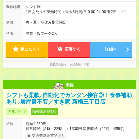
シフト制
勤務時間
1日あたりの実働時間：最大8時間/日 0:00-24:00 週2日～・1日
2h～OK ＜シフト例＞ 〇朝帯 5:00-9:00 〇昼帯 9:00-14:00 〇午
後帯 14:00-18:00 〇夜帯 18:00-22:00 〇深夜帯 22:00-翌5:00 基
春・夏・冬休み期間限定
期間
本は固定シフトですが家庭の都合などイレギュラーには対応し
ます♪
副業・WワークOK
特徴
気になる！
応募する
詳細へ
掲載元企業名
株式会社すき家
未読
シフトも柔軟♪自動化でカンタン接客◎！食事補助
あり♪履歴書不要／すき家 新橋三丁目店
アルバイト
職種未経験OK
時給1,230円～
給与
通常時給（5時～22時）：1330円 深夜時給（22時～翌5時）：
1663円 高校生時給：1230円 【特別手当】早朝手当（5：00-9：
交通費別途支給あり
00）時給+150円 【試用期間】試用期間あり 試用期間の長さ：1