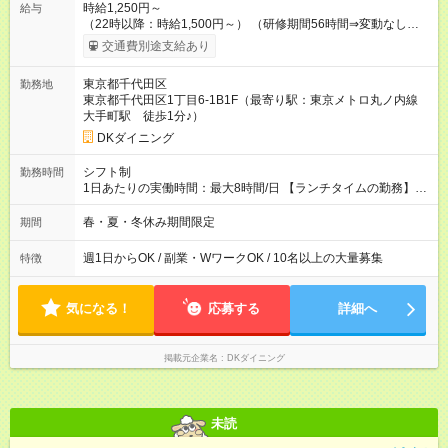
時給1,250円～
給与
（22時以降：時給1,500円～） （研修期間56時間⇒変動なし） ■
食事補助あり⇒1食200円 ■友人紹介制度あり⇒1人紹介につき最
交通費別途支給あり
大3万円支給！ 【試用期間】試用期間なし
東京都千代田区
勤務地
東京都千代田区1丁目6-1B1F（最寄り駅：東京メトロ丸ノ内線
大手町駅 徒歩1分♪）
DKダイニング
シフト制
勤務時間
1日あたりの実働時間：最大8時間/日 【ランチタイムの勤務】
10:00～17:00 ※上記時間から1日3時間～・週1日～OK ※勤務時
間の変動の可能性あり ★自由シフト制 週1日勤務～レギュラー
春・夏・冬休み期間限定
期間
勤務まで幅広く大歓迎♪ シフトはお気軽にご相談ください。
週1日からOK / 副業・WワークOK / 10名以上の大量募集
特徴
気になる！
応募する
詳細へ
掲載元企業名
DKダイニング
未読