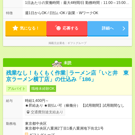
1日あたりの実働時間：最大4時間/日 勤務時間：11:00～15:00
（実働4時間） ★週1日～勤務OK！ ★土日のみ・平日のみも
OK！ ★シフト自己申告制！ ★残業なし！次の予定も立てやすい
週1日からOK / 日払いOK / 副業・WワークOK
特徴
♪
気になる！
応募する
詳細へ
掲載元企業名
ギフトグループ
未読
残業なし！もくもく作業│ラーメン店「いと井 東
京ラーメン横丁店」の仕込み「186」
アルバイト
職種未経験OK
時給1,400円～
給与
★昇給あり ★前払い可（稼働分） 【試用期間】試用期間なし
交通費別途支給あり
東京都中央区
勤務地
東京都中央区八重洲2丁目1番八重洲地下街北1号