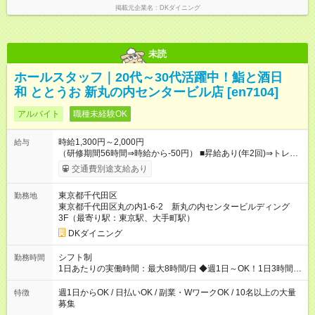
掲載元企業名
DKダイニング
未読
ホールスタッフ｜20代～30代活躍中！鮨と酒日
和 ととうお 新丸の内センタービル店 [en7104]
アルバイト
職種未経験OK
時給1,300円～2,000円
給与
（研修期間56時間⇒時給から-50円） ■昇給あり(年2回)⇒トレー
ナーになったら…通常時給+300円UP↑↑ ■1食200円食事補助あり
交通費別途支給あり
■系列店で使える社割あり ■友人紹介制度あり(規定あり) │スタ
ッフの給与例│ 主婦・主夫 時給1200円×1日4h×月12日=月収5
東京都千代田区
勤務地
万7600円 ・N１レベル程度の日本語力をお持ちの方（会話力・
東京都千代田区丸の内1-6-2 新丸の内センタービルディング
読解力）※業務上の理解・指示ができる事が必要になる為 ・
3F（最寄り駅：東京駅、大手町駅）
This is a job providing customer service in Japanese. 【試用期
間】試用期間なし
DKダイニング
シフト制
勤務時間
1日あたりの実働時間：最大8時間/日 ◆週1日～OK！1日3時間～
OK！ ※勤務時間の変動の可能性あり ※22時以降勤務は18歳以上
(法令による) ※自由シフト制
週1日からOK / 日払いOK / 副業・WワークOK / 10名以上の大量
特徴
募集