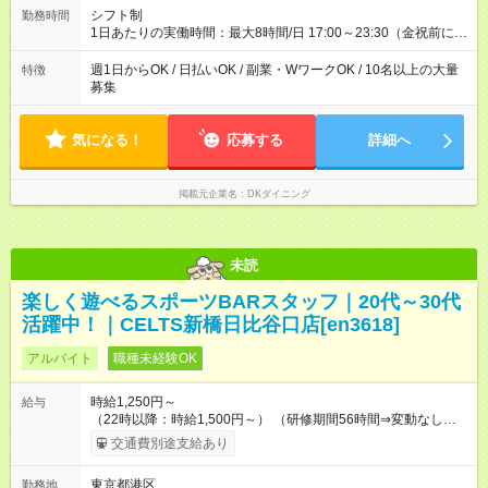
シフト制
勤務時間
1日あたりの実働時間：最大8時間/日 17:00～23:30（金祝前に関
しては翌5:00まで） ★上記時間から1日3時間～OK ★週1日～
OK◎ ※22時以降勤務は18歳以上(法令による) ■自由シフト制
週1日からOK / 日払いOK / 副業・WワークOK / 10名以上の大量
特徴
募集
気になる！
応募する
詳細へ
掲載元企業名
DKダイニング
未読
楽しく遊べるスポーツBARスタッフ｜20代～30代
活躍中！｜CELTS新橋日比谷口店[en3618]
アルバイト
職種未経験OK
時給1,250円～
給与
（22時以降：時給1,500円～） （研修期間56時間⇒変動なし） ■
食事補助あり⇒1食200円 ■友人紹介制度あり⇒1人紹介につき最
交通費別途支給あり
大3万円支給！ 【試用期間】試用期間なし
東京都港区
勤務地