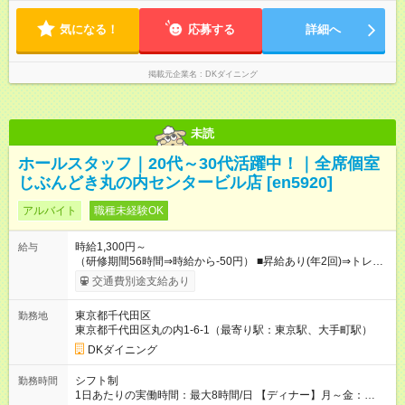
気になる！
応募する
詳細へ
掲載元企業名
DKダイニング
未読
ホールスタッフ｜20代～30代活躍中！｜全席個室
じぶんどき丸の内センタービル店 [en5920]
アルバイト
職種未経験OK
時給1,300円～
給与
（研修期間56時間⇒時給から-50円） ■昇給あり(年2回)⇒トレー
ナーになったら…通常時給+300円UP↑↑ ■1食200円食事補助あり
交通費別途支給あり
■系列店で使える社割あり ■友人紹介制度あり(規定あり) │スタ
ッフの給与例│ 主婦・主夫 時給1200円×1日4h×月12日=月収5
東京都千代田区
勤務地
万7600円 ・N１レベル程度の日本語力をお持ちの方（会話力・
東京都千代田区丸の内1-6-1（最寄り駅：東京駅、大手町駅）
読解力）※業務上の理解・指示ができる事が必要になる為 ・
This is a job providing customer service in Japanese. 【試用期
DKダイニング
間】試用期間なし
シフト制
勤務時間
1日あたりの実働時間：最大8時間/日 【ディナー】月～金：