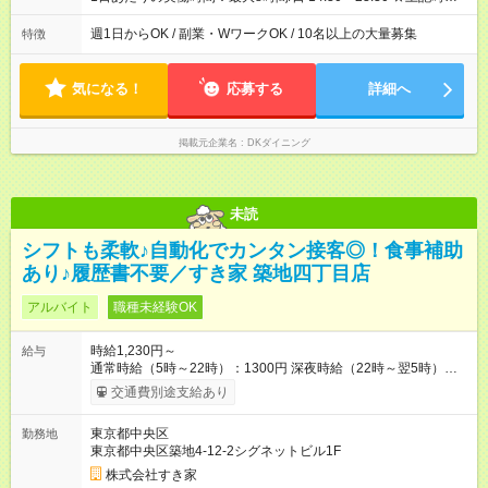
から1日3時間～OK ★週1日～OK◎ ※22時以降勤務は18歳以上
(法令による) ■自由シフト制 シフトのご相談はお気軽にどうぞ！
週1日からOK / 副業・WワークOK / 10名以上の大量募集
特徴
気になる！
応募する
詳細へ
掲載元企業名
DKダイニング
未読
シフトも柔軟♪自動化でカンタン接客◎！食事補助
あり♪履歴書不要／すき家 築地四丁目店
アルバイト
職種未経験OK
時給1,230円～
給与
通常時給（5時～22時）：1300円 深夜時給（22時～翌5時）：
1625円 高校生時給：1230円 【特別手当】早朝手当（5：00-9：
交通費別途支給あり
00）時給+150円 【試用期間】試用期間あり 試用期間の長さ：1
ヶ月 雇用形態、給与は本採用時と同じです。 試用期間の実態は
東京都中央区
勤務地
30日（※条件変更なし）ですが、切り上げで一ヶ月とさせてい
東京都中央区築地4-12-2シグネットビル1F
ただきます。 研修制度あり：15時間(研修中も同時給）
株式会社すき家