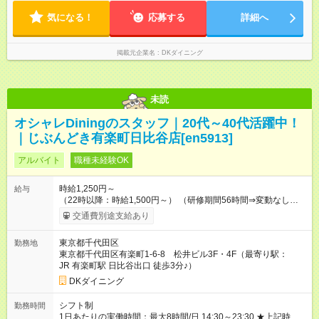
気になる！
応募する
詳細へ
掲載元企業名
DKダイニング
未読
オシャレDiningのスタッフ｜20代～40代活躍中！
｜じぶんどき有楽町日比谷店[en5913]
アルバイト
職種未経験OK
時給1,250円～
給与
（22時以降：時給1,500円～） （研修期間56時間⇒変動なし） ■
食事補助あり⇒1食200円 ■友人紹介制度あり⇒1人紹介につき最
交通費別途支給あり
大3万円支給！ 【試用期間】試用期間なし
東京都千代田区
勤務地
東京都千代田区有楽町1-6-8 松井ビル3F・4F（最寄り駅：
JR 有楽町駅 日比谷出口 徒歩3分♪）
DKダイニング
シフト制
勤務時間
1日あたりの実働時間：最大8時間/日 14:30～23:30 ★上記時間