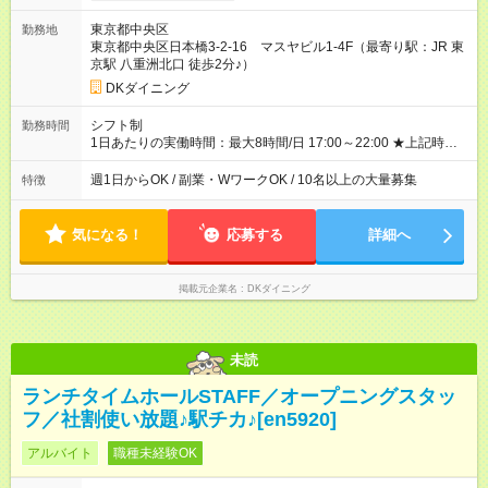
東京都中央区
勤務地
東京都中央区日本橋3-2-16 マスヤビル1-4F（最寄り駅：JR 東
京駅 八重洲北口 徒歩2分♪）
DKダイニング
シフト制
勤務時間
1日あたりの実働時間：最大8時間/日 17:00～22:00 ★上記時間
から1日3時間～OK ★週1日～OK◎ ※勤務時間の変動の可能性あ
り ※22時以降勤務は18歳以上(法令による) ★自由シフト制
週1日からOK / 副業・WワークOK / 10名以上の大量募集
特徴
気になる！
応募する
詳細へ
掲載元企業名
DKダイニング
未読
ランチタイムホールSTAFF／オープニングスタッ
フ／社割使い放題♪駅チカ♪[en5920]
アルバイト
職種未経験OK