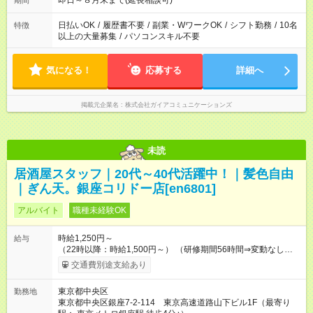
即日～８月末まで(延長相談可)
期間
日払いOK
/
履歴書不要
/
副業・WワークOK
/
シフト勤務
/
10名
特徴
以上の大量募集
/
パソコンスキル不要
気になる！
応募する
詳細へ
掲載元企業名
株式会社ガイアコミュニケーションズ
未読
居酒屋スタッフ｜20代～40代活躍中！｜髪色自由
｜ぎん天。銀座コリドー店[en6801]
アルバイト
職種未経験OK
時給1,250円～
給与
（22時以降：時給1,500円～） （研修期間56時間⇒変動なし） ■
食事補助あり⇒1食200円 ■友人紹介制度あり⇒1人紹介につき最
交通費別途支給あり
大3万円支給！ 【試用期間】試用期間なし
東京都中央区
勤務地
東京都中央区銀座7-2-114 東京高速道路山下ビル1F（最寄り