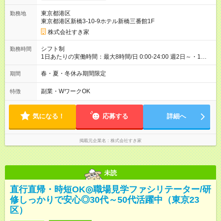
ヶ月 雇用形態、給与は本採用時と同じです。 試用期間の実態は
東京都港区
勤務地
30日（※条件変更なし）ですが、切り上げで一ヶ月とさせてい
東京都港区新橋3-10-9ホテル新橋三番館1F
ただきます。 研修制度あり：15時間(研修中も同時給）
株式会社すき家
シフト制
勤務時間
1日あたりの実働時間：最大8時間/日 0:00-24:00 週2日～・1日
2h～OK ＜シフト例＞ 〇朝帯 5:00-9:00 〇昼帯 9:00-14:00 〇午
後帯 14:00-18:00 〇夜帯 18:00-22:00 〇深夜帯 22:00-翌5:00 基
春・夏・冬休み期間限定
期間
本は固定シフトですが家庭の都合などイレギュラーには対応し
ます♪
副業・WワークOK
特徴
気になる！
応募する
詳細へ
掲載元企業名
株式会社すき家
未読
直行直帰・時短OK◎職場見学ファシリテーター/研
修しっかりで安心◎30代～50代活躍中（東京23
区）