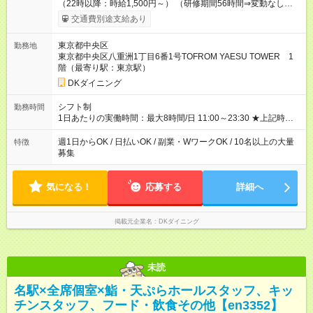
（22時以降：時給1,500円～） （研修期間56時間⇒変動なし） ■
食事補助あり⇒1食200円 ■友人紹介制度あり⇒1人紹介につき最
交通費別途支給あり
大3万円支給！ 【試用期間】試用期間なし
東京都中央区
勤務地
東京都中央区八重洲1丁目6番1号TOFROM YAESU TOWER 1
階（最寄り駅：東京駅）
DKダイニング
シフト制
勤務時間
1日あたりの実働時間：最大8時間/日 11:00～23:30 ★上記時間
から1日3h～OK ★週1日～OK◎ ※勤務時間の変動の可能性あり
※22時以降勤務は18歳以上(法令による) ■自由シフト制
週1日からOK / 日払いOK / 副業・WワークOK / 10名以上の大量
特徴
募集
気になる！
応募する
詳細へ
掲載元企業名
DKダイニング
未読
名駅×全席個室×鮨・天ぷらホールスタッフ、キッ
チンスタッフ、フード・飲食その他【en3352】