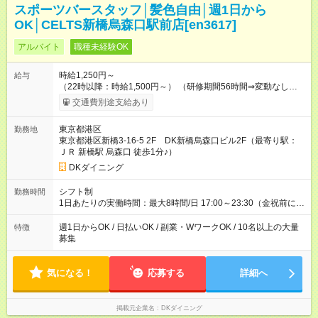
スポーツバースタッフ│髪色自由│週1日から
OK│CELTS新橋烏森口駅前店[en3617]
アルバイト
職種未経験OK
時給1,250円～
給与
（22時以降：時給1,500円～） （研修期間56時間⇒変動なし） ■
食事補助あり⇒1食200円 ■友人紹介制度あり⇒1人紹介につき最
交通費別途支給あり
大3万円支給！ 【試用期間】試用期間なし
東京都港区
勤務地
東京都港区新橋3-16-5 2F DK新橋烏森口ビル2F（最寄り駅：
ＪＲ 新橋駅 烏森口 徒歩1分♪）
DKダイニング
シフト制
勤務時間
1日あたりの実働時間：最大8時間/日 17:00～23:30（金祝前に関
しては翌5:00まで） ★上記時間から1日3時間～OK ★週1日～
OK◎ ※22時以降勤務は18歳以上(法令による) ■自由シフト制
週1日からOK / 日払いOK / 副業・WワークOK / 10名以上の大量
特徴
募集
気になる！
応募する
詳細へ
掲載元企業名
DKダイニング