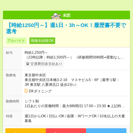
未読
【時給1250円～】週1日・3h～OK！履歴書不要で
選考
アルバイト
職種未経験OK
時給1,250円～
給与
（22時以降：時給1,500円～） （研修期間56時間⇒変動なし） ■
食事補助あり⇒1食200円 ■友人紹介制度あり⇒1人紹介につき最
交通費別途支給あり
大3万円支給！ 【試用期間】試用期間なし
東京都中央区
勤務地
東京都中央区日本橋3-2-16 マスヤビル5・6F（最寄り駅：
JR 東京駅 八重洲北口 徒歩2分♪）
DKダイニング
シフト制
勤務時間
1日あたりの実働時間：最大8時間/日 17:00～23:30 ★上記時間
から週3日～OK ★1日3h～OK ※22時以降勤務は18歳以上(法令
による) ★自由シフト制
週1日からOK / 日払いOK / 副業・WワークOK / 10名以上の大量
特徴
募集