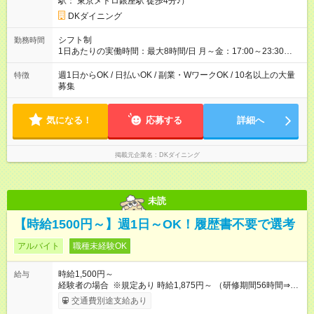
駅： 東京メトロ銀座駅 徒歩4分♪）
DKダイニング
シフト制
勤務時間
1日あたりの実働時間：最大8時間/日 月～金：17:00～23:30
土：14:00～翌5:00 祝前日：17:00～翌5:00 日祝日：14:00～
23:30 ★上記時間から1日3時間～OK ★週1日～OK◎ ※22時以降
週1日からOK / 日払いOK / 副業・WワークOK / 10名以上の大量
特徴
勤務は18歳以上(法令による) ■自由シフト制
募集
気になる！
応募する
詳細へ
掲載元企業名
DKダイニング
未読
【時給1500円～】週1日～OK！履歴書不要で選考
アルバイト
職種未経験OK
時給1,500円～
給与
経験者の場合 ※規定あり 時給1,875円～ （研修期間56時間⇒変
動なし） ■昇給あり（年2回）⇒トレーナーになったら…通常時
交通費別途支給あり
給+300円！ ■食事補助あり⇒1食200円最大 ■友人紹介制度あり