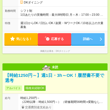
DKダイニング
シフト制
勤務時間
1日あたりの実働時間：最大8時間/日 月～木：17:00～23:00 金
祝前：17:00～23:30 土日祝：16:00～23:00 ★上記時間から3時
間／日～OK ★週1日～OK ※勤務時間の変動の可能性あり ※22時
週1日からOK / 日払いOK / 副業・WワークOK / 10名以上の大量
特徴
以降勤務は18歳以上(法令による) ★自己申告の自由シフト制
募集
気になる！
応募する
詳細へ
掲載元企業名
DKダイニング
未読
【時給1250円～】週1日・3h～OK！履歴書不要で
選考
アルバイト
職種未経験OK
時給1,250円～
給与
（22時以降：時給1,500円～） （研修期間56時間⇒変動なし） ■
食事補助あり⇒1食200円 ■友人紹介制度あり⇒1人紹介につき最
交通費別途支給あり
大3万円支給！ 【試用期間】試用期間なし