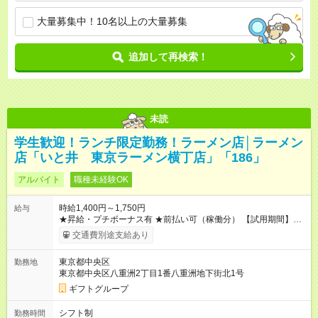
大量募集中！10名以上の大量募集
追加して再検索！
未読
学生歓迎！ランチ限定勤務！ラーメン店│ラーメン
店「いと井 東京ラーメン横丁店」「186」
アルバイト
職種未経験OK
時給1,400円～1,750円
給与
★昇給・プチボーナス有 ★前払い可（稼働分） 【試用期間】試
用期間なし
交通費別途支給あり
東京都中央区
勤務地
東京都中央区八重洲2丁目1番八重洲地下街北1号
ギフトグループ
シフト制
勤務時間