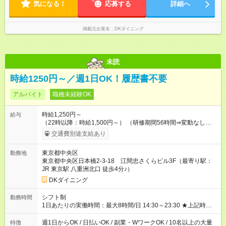
気になる！
応募する
詳細へ
掲載元企業名
DKダイニング
未読
時給1250円～／週1日OK！履歴書不要
アルバイト
職種未経験OK
時給1,250円～
給与
（22時以降：時給1,500円～） （研修期間56時間⇒変動なし） ■
食事補助あり⇒1食200円 ■友人紹介制度あり⇒1人紹介につき最
交通費別途支給あり
大3万円支給！ 【試用期間】試用期間なし
東京都中央区
勤務地
東京都中央区日本橋2-3-18 江間忠さくらビル3F（最寄り駅：
JR 東京駅 八重洲北口 徒歩4分♪）
DKダイニング
シフト制
勤務時間
1日あたりの実働時間：最大8時間/日 14:30～23:30 ★上記時間
から3時間／日～OK ★週1日～OK ※勤務時間の変動の可能性あ
り ※22時以降勤務は18歳以上(法令による) ★自己申告の自由シ
週1日からOK / 日払いOK / 副業・WワークOK / 10名以上の大量
特徴