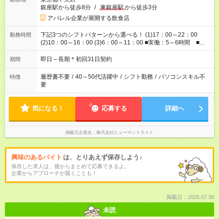
銀座駅から徒歩8分
/
東銀座駅
から徒歩3分
アパレル企業が展開する飲食店
下記3つのシフトパターンから選べる！ (1)17：00～22：00
勤務時間
(2)10：00～16：00 (3)6：00～11：00 ■実働：5～6時間 ■休
憩0分
即日～長期＊初回31日契約
期間
履歴書不要
/
40～50代活躍中
/
シフト勤務
/
パソコンスキル不
特徴
要
気になる！
応募する
詳細へ
掲載元企業名
株式会社ヒューマントラスト
興味のあるバイト
は、とりあえず保存しよう♪
保存した求人は、後からまとめて応募できるよ。
企業からアプローチが届くことも！
掲載日：2026.07.30
未読