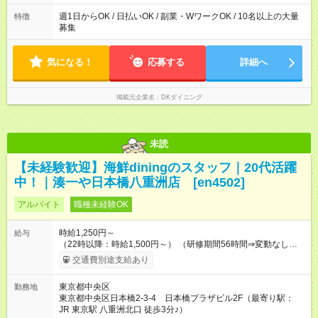
17:00～23:00／土日祝：16:00～23:30 ★上記時間から週1日 ★1
日3h～OK ※勤務時間の変動の可能性あり ※22時以降勤務は18
週1日からOK / 日払いOK / 副業・WワークOK / 10名以上の大量
特徴
歳以上(法令による) ■自由シフト制
募集
気になる！
応募する
詳細へ
掲載元企業名
DKダイニング
未読
【未経験歓迎】海鮮diningのスタッフ｜20代活躍
中！｜湊一や日本橋八重洲店 [en4502]
アルバイト
職種未経験OK
時給1,250円～
給与
（22時以降：時給1,500円～） （研修期間56時間⇒変動なし） ■
食事補助あり⇒1食200円 ■友人紹介制度あり⇒1人紹介につき最
交通費別途支給あり
大3万円支給！ 【試用期間】試用期間なし
東京都中央区
勤務地
東京都中央区日本橋2-3-4 日本橋プラザビル2F（最寄り駅：
JR 東京駅 八重洲北口 徒歩3分♪）