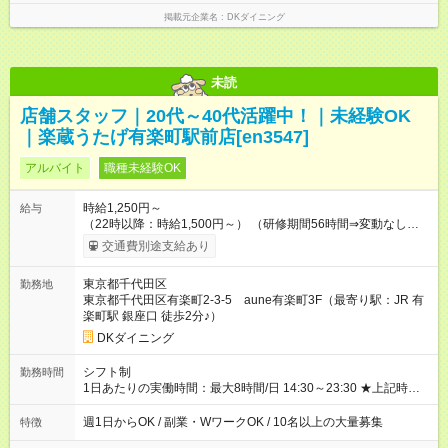
掲載元企業名
DKダイニング
未読
店舗スタッフ｜20代～40代活躍中！｜未経験OK
｜楽蔵うたげ有楽町駅前店[en3547]
アルバイト
職種未経験OK
時給1,250円～
給与
（22時以降：時給1,500円～） （研修期間56時間⇒変動なし） ■
食事補助あり⇒1食200円 ■友人紹介制度あり⇒1人紹介につき最
交通費別途支給あり
大3万円支給！ 【試用期間】試用期間なし
東京都千代田区
勤務地
東京都千代田区有楽町2-3-5 aune有楽町3F（最寄り駅：JR 有
楽町駅 銀座口 徒歩2分♪）
DKダイニング
シフト制
勤務時間
1日あたりの実働時間：最大8時間/日 14:30～23:30 ★上記時間
から1日3時間～OK ★週1日～OK◎ ※勤務時間の変動の可能性あ
り ※22時以降勤務は18歳以上(法令による) ■自由シフト制
週1日からOK / 副業・WワークOK / 10名以上の大量募集
特徴