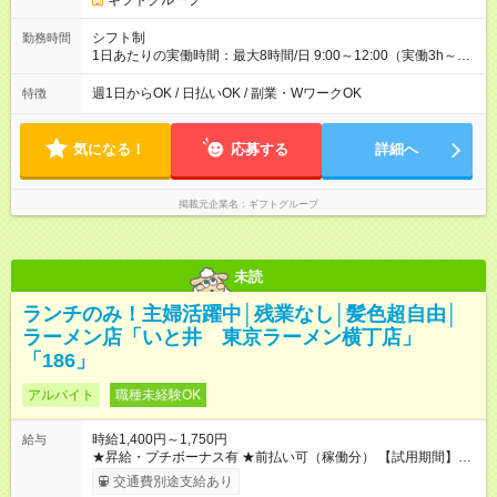
ギフトグループ
シフト制
勤務時間
1日あたりの実働時間：最大8時間/日 9:00～12:00（実働3h～）
※店舗により異なる ★週1日～勤務OK！ ★WワークOK ★1～2週
毎のシフト申告制 ★残業なし！次の予定も立てやすい♪ ★勤務時
週1日からOK / 日払いOK / 副業・WワークOK
特徴
間は相談可能
気になる！
応募する
詳細へ
掲載元企業名
ギフトグループ
未読
ランチのみ！主婦活躍中│残業なし│髪色超自由│
ラーメン店「いと井 東京ラーメン横丁店」
「186」
アルバイト
職種未経験OK
時給1,400円～1,750円
給与
★昇給・プチボーナス有 ★前払い可（稼働分） 【試用期間】試
用期間なし
交通費別途支給あり