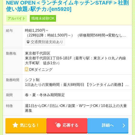
NEW OPEN＜ランチタイムキッチンSTAFF＞社割
使い放題♪駅チカ♪[en5920]
アルバイト
職種未経験OK
時給1,250円～
給与
（22時以降：時給1,500円～） （研修期間56時間⇒変動なし） ■
食事補助あり⇒1食200円 ■友人紹介制度あり⇒1人紹介につき最
交通費別途支給あり
大3万円支給！ 【試用期間】試用期間なし
東京都千代田区
勤務地
東京都千代田区1丁目6-1B1F（最寄り駅：東京メトロ丸ノ内線
大手町駅 徒歩1分♪）
DKダイニング
シフト制
勤務時間
1日あたりの実働時間：最大8時間/日 【ランチタイムの勤務】
10:00～17:00 ※上記時間から1日3時間～・週1日～OK ※勤務時
間の変動の可能性あり ★自由シフト制 週1日勤務～レギュラー
春・夏・冬休み期間限定
期間
勤務まで幅広く大歓迎♪ シフトはお気軽にご相談ください。
週1日からOK / 日払いOK / 副業・WワークOK / 10名以上の大量
特徴
募集
気になる！
応募する
詳細へ