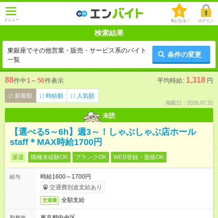
0
メニュー
気になる！
ログイン
検索結果
東銀座でその他営業・販売・サービス系のバイト
条件の変更
一覧
88
1,318
件中
1
～
50
件表示
平均時給:
円
新着順
時給順
人気順
掲載日：2026.07.31
未読
【選べる5～6h】週3～！しゃぶしゃぶ店ホール
staff＊MAX時給1700円
派遣
職種未経験OK
ブランクOK
WEB登録・面接OK
時給1600～1700円
給与
交通費別途支給あり
全額支給
交通費
東京都中央区
勤務地