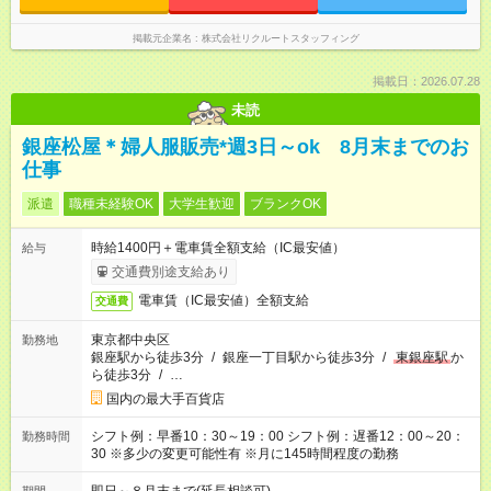
掲載元企業名
株式会社リクルートスタッフィング
掲載日：2026.07.28
未読
銀座松屋＊婦人服販売*週3日～ok 8月末までのお
仕事
派遣
職種未経験OK
大学生歓迎
ブランクOK
時給1400円＋電車賃全額支給（IC最安値）
給与
交通費別途支給あり
電車賃（IC最安値）全額支給
交通費
東京都中央区
勤務地
銀座駅から徒歩3分
/
銀座一丁目駅から徒歩3分
/
東銀座駅
か
ら徒歩3分
/
…
国内の最大手百貨店
シフト例：早番10：30～19：00 シフト例：遅番12：00～20：
勤務時間
30 ※多少の変更可能性有 ※月に145時間程度の勤務