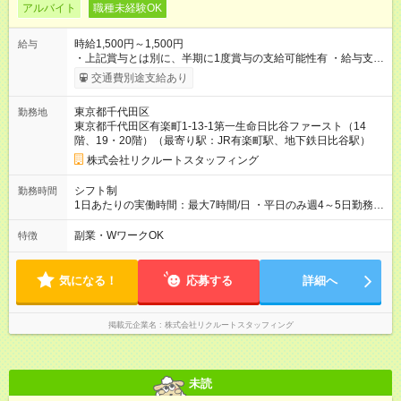
アルバイト
職種未経験OK
時給1,500円～1,500円
給与
・上記賞与とは別に、半期に1度賞与の支給可能性有 ・給与支給
日：月末〆、翌月22日支払い（休日の場合前営業日） 【勤務
交通費別途支給あり
例】 ・週4日 9:00～17:00（実働7時間/週28時間） ・週4日
9:30～16:00（実働5.5時間/週22時間） ・週4日 10:00～
東京都千代田区
勤務地
17:00（実働6時間/週24時間） ・週5日 10:00～16:30（実働
東京都千代田区有楽町1-13-1第一生命日比谷ファースト（14
5.5時間/週27.5時間） ・週5日 12:00～18:30（実働5.5時間/週
階、19・20階）（最寄り駅：JR有楽町駅、地下鉄日比谷駅）
27.5時間） 【試用期間】試用期間なし
株式会社リクルートスタッフィング
シフト制
勤務時間
1日あたりの実働時間：最大7時間/日 ・平日のみ週4～5日勤務
※水曜日勤務必須 ・9:00～19:00の間で実働5.5～7時間（週5日
勤務の場合は実働5.5時間）※16:00までの勤務必須 ・休憩1時間
副業・WワークOK
特徴
・残業0～5時間程度
気になる！
応募する
詳細へ
掲載元企業名
株式会社リクルートスタッフィング
未読