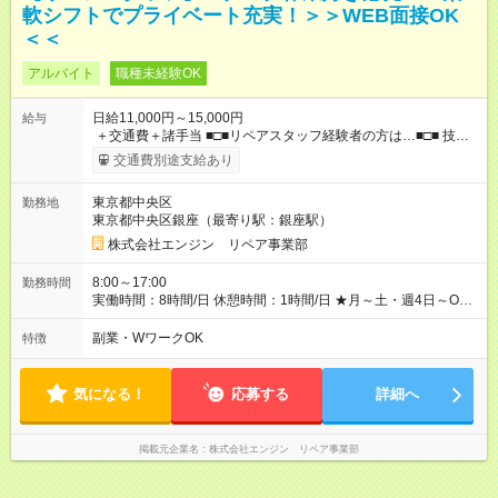
軟シフトでプライベート充実！＞＞WEB面接OK
＜＜
アルバイト
職種未経験OK
日給11,000円～15,000円
給与
＋交通費＋諸手当 ■□■リペアスタッフ経験者の方は…■□■ 技術
チェック後に日給を決定します！ ・現場数に応じて『日給が1.2
交通費別途支給あり
倍』！ ・その他手当により『1.5倍』になることも…！ ・その他
1日ごとの評価ポイントもあり 頑張った分だけ評価されます！ ◆
東京都中央区
勤務地
交通費規定支給 ◆残業手当あり ◆子供手当あり ◆宿泊手当あり
東京都中央区銀座（最寄り駅：銀座駅）
(2，000円/1日) ※宿泊を伴う現場の場合 ◆先輩スタッフの給与例
﹋﹋﹋﹋﹋﹋﹋﹋﹋﹋﹋ ・週5日勤務Aさん ＞＞日給11，000円
株式会社エンジン リペア事業部
×20勤務 ＞＞月収22万円＋諸手当 【試用期間】試用期間あり 試
用期間の長さ：6ヶ月 ※ 雇用形態と給与に、本採用時と異なる部
8:00～17:00
勤務時間
分があります。 雇用形態：本採用時と同じです。 給与：日
実働時間：8時間/日 休憩時間：1時間/日 ★月～土・週4日～OK
給 9,810円以上 ::::: ::::: ::::: ::::: ::::: :::::: 120勤務までは日給9，810
★週5日入れる方大歓迎！※日時相談OK ★時期により連休取得も
円 121勤務目から日給1万1，000円～ となります。
可能！ ＼毎月希望シフト提出で働きやすい！／ 毎月20日までに
副業・WワークOK
特徴
::::: ::::: ::::: ::::: ::::: ::::::
翌月の勤務希望シフトを提出◎ ※シフト変更は前週までに相談
OK
気になる！
応募する
詳細へ
掲載元企業名
株式会社エンジン リペア事業部