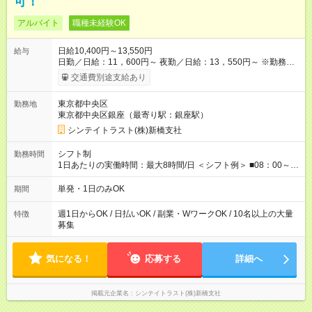
可！
アルバイト
職種未経験OK
日給10,400円～13,550円
給与
日勤／日給：11，600円～ 夜勤／日給：13，550円～ ※勤務数
が週2日以下の場合 日勤／日給：10，400円 夜勤／日給：12，
交通費別途支給あり
350円 ・－・－・ ◆交通費別途全額支給 ※規定あり ◆支払方
法：日払い └日給のうち7，000円を現金先払い ※稼働分 ※週払
東京都中央区
勤務地
い・月払いOK ⇒ご希望をお聞かせください♪ ◆各種資格手当あ
東京都中央区銀座（最寄り駅：銀座駅）
り ◆残業手当あり ◆日給保障あり └早く終わっても”全額”支給！
◆扶養内勤務OK ・－・－・ ≪ 法定研修 ≫ 研修時の給与：
シンテイトラスト(株)新橋支社
日給10，000円×3日間（24時間） ＝研修費として合計30，000
円支給 ＋交通費全額支給 ※規定あり 【試用期間】試用期間なし
シフト制
勤務時間
1日あたりの実働時間：最大8時間/日 ＜シフト例＞ ■08：00～
17：00 ■09：00～18：00 ■13：00～22：00 ■15：30～22：00
■20：00～翌05：00 など！ 上記時間内で、 実働8時間・休憩1
単発・1日のみOK
期間
時間／日
週1日からOK / 日払いOK / 副業・WワークOK / 10名以上の大量
特徴
募集
気になる！
応募する
詳細へ
掲載元企業名
シンテイトラスト(株)新橋支社