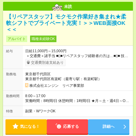
未読
【リペアスタッフ】モクモク作業好き集まれ★柔
軟シフトでプライベート充実！＞＞WEB面接OK
＜＜
アルバイト
職種未経験OK
日給11,000円～15,000円
給与
＋交通費＋諸手当 ■□■リペアスタッフ経験者の方は…■□■ 技術
チェック後に日給を決定します！ ・現場数に応じて『日給が1.2
交通費別途支給あり
倍』！ ・その他手当により『1.5倍』になることも…！ ・その他
1日ごとの評価ポイントもあり 頑張った分だけ評価されます！ ◆
東京都千代田区
勤務地
交通費規定支給 ◆残業手当あり ◆子供手当あり ◆宿泊手当あり
東京都千代田区有楽町（最寄り駅：有楽町駅）
(2，000円/1日) ※宿泊を伴う現場の場合 ◆先輩スタッフの給与例
﹋﹋﹋﹋﹋﹋﹋﹋﹋﹋﹋ ・週5日勤務Aさん ＞＞日給11，000円
株式会社エンジン リペア事業部
×20勤務 ＞＞月収22万円＋諸手当 【試用期間】試用期間あり 試
用期間の長さ：6ヶ月 ※ 雇用形態と給与に、本採用時と異なる部
8:00～17:00
勤務時間
分があります。 雇用形態：本採用時と同じです。 給与：日
実働時間：8時間/日 休憩時間：1時間/日 ★月～土・週4日～OK
給 9,810円以上 ::::: ::::: ::::: ::::: ::::: :::::: 120勤務までは日給9，810
★週5日入れる方大歓迎！※日時相談OK ★時期により連休取得も
円 121勤務目から日給1万1，000円～ となります。
可能！ ＼毎月希望シフト提出で働きやすい！／ 毎月20日までに
副業・WワークOK
特徴
::::: ::::: ::::: ::::: ::::: ::::::
翌月の勤務希望シフトを提出◎ ※シフト変更は前週までに相談
OK
気になる！
応募する
詳細へ