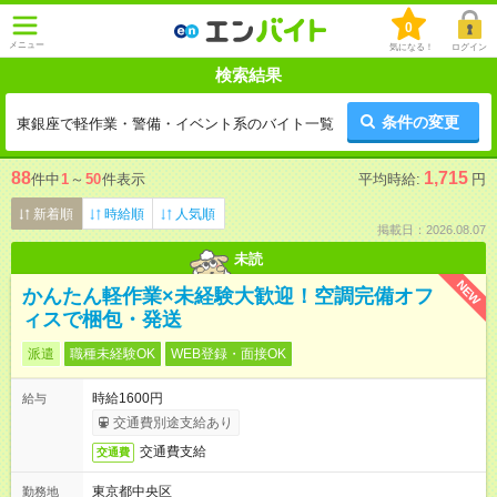
0
メニュー
気になる！
ログイン
検索結果
条件の変更
東銀座で軽作業・警備・イベント系のバイト一覧
88
1,715
件中
1
～
50
件表示
平均時給:
円
新着順
時給順
人気順
掲載日：2026.08.07
未読
NEW
かんたん軽作業×未経験大歓迎！空調完備オフ
ィスで梱包・発送
派遣
職種未経験OK
WEB登録・面接OK
時給1600円
給与
交通費別途支給あり
交通費支給
交通費
東京都中央区
勤務地