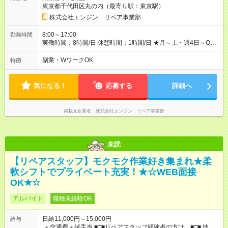
交通費規定支給 ◆残業手当あり ◆子供手当あり ◆宿泊手当あり
東京都千代田区丸の内（最寄り駅：東京駅）
(2，000円/1日) ※宿泊を伴う現場の場合 ◆先輩スタッフの給与例
﹋﹋﹋﹋﹋﹋﹋﹋﹋﹋﹋ ・週5日勤務Aさん ＞＞日給11，000円
株式会社エンジン リペア事業部
×20勤務 ＞＞月収22万円＋諸手当 【試用期間】試用期間あり 試
用期間の長さ：6ヶ月 ※ 雇用形態と給与に、本採用時と異なる部
8:00～17:00
勤務時間
分があります。 雇用形態：本採用時と同じです。 給与：日
実働時間：8時間/日 休憩時間：1時間/日 ★月～土・週4日～OK
給 9,810円以上 ::::: ::::: ::::: ::::: ::::: :::::: 120勤務までは日給9，810
★週5日入れる方大歓迎！※日時相談OK ★時期により連休取得も
円 121勤務目から日給1万1，000円～ となります。
可能！ ＼毎月希望シフト提出で働きやすい！／ 毎月20日までに
副業・WワークOK
特徴
::::: ::::: ::::: ::::: ::::: ::::::
翌月の勤務希望シフトを提出◎ ※シフト変更は前週までに相談
OK
気になる！
応募する
詳細へ
掲載元企業名
株式会社エンジン リペア事業部
未読
【リペアスタッフ】モクモク作業好き集まれ★柔
軟シフトでプライベート充実！★☆WEB面接
OK★☆
アルバイト
職種未経験OK
日給11,000円～15,000円
給与
＋交通費＋諸手当 ■□■リペアスタッフ経験者の方は…■□■ 技術