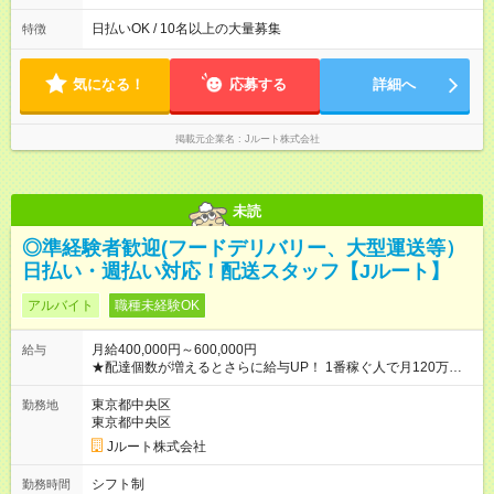
働8時間） ※週5日勤務（場所次第では週4も有り） ※配達状況に
よって時間外での勤務可能性有り ※案件により多少の前後あり
日払いOK / 10名以上の大量募集
特徴
※配達が完了次第、帰社OKです
気になる！
応募する
詳細へ
掲載元企業名
Jルート株式会社
未読
◎準経験者歓迎(フードデリバリー、大型運送等）
日払い・週払い対応！配送スタッフ【Jルート】
アルバイト
職種未経験OK
月給400,000円～600,000円
給与
★配達個数が増えるとさらに給与UP！ 1番稼ぐ人で月120万ほ
ど！ ・主要都市エリア 月収55万円／週5日稼働 月収65万~112
万円／週6日稼働 ・地方郊外エリア 月収40万円／週5日稼働 月
東京都中央区
勤務地
収40万円~50万円／週6日稼働 ＜モデルイメージ＞ ■月収50万
東京都中央区
円 (27歳男性/江東区在住)※元建築関係 1日150個配達×25日勤務
Jルート株式会社
(日休み) ■月収80万円(43歳男性/墨田区在住)※元営業 1日200個
配達×25日勤務(月休み) 【試用期間】試用期間なし
シフト制
勤務時間