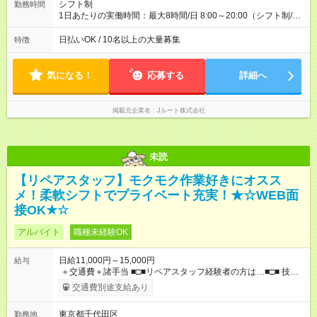
シフト制
勤務時間
1日あたりの実働時間：最大8時間/日 8:00～20:00（シフト制/実
働8時間） ※週5日勤務（場所次第では週4も有り） ※配達状況に
よって時間外での勤務可能性有り ※案件により多少の前後あり
日払いOK / 10名以上の大量募集
特徴
※配達が完了次第、帰社OKです
気になる！
応募する
詳細へ
掲載元企業名
Jルート株式会社
未読
【リペアスタッフ】モクモク作業好きにオスス
メ！柔軟シフトでプライベート充実！★☆WEB面
接OK★☆
アルバイト
職種未経験OK
日給11,000円～15,000円
給与
＋交通費＋諸手当 ■□■リペアスタッフ経験者の方は…■□■ 技術
チェック後に日給を決定します！ ・現場数に応じて『日給が1.2
交通費別途支給あり
倍』！ ・その他手当により『1.5倍』になることも…！ ・その他
1日ごとの評価ポイントもあり 頑張った分だけ評価されます！ ◆
東京都千代田区
勤務地