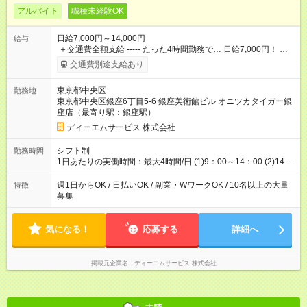
アルバイト
職種未経験OK
日給7,000円～14,000円
給与
＋交通費全額支給 ----- たった4時間勤務で… 日給7,000円！ 時
給換算すると… なんと1750円です！ 激レア高待遇案件で 未経
交通費別途支給あり
験からしっかり稼げます♪ ▼▼▼ 時間があるなぁ～ なんかこの
日は暇だなぁ～ そんな人は…2シフト通しでもOK！ 通しで入る
東京都中央区
勤務地
と… 1日で14,000円稼げちゃう♪ ※要：事前のシフト相談 -----
東京都中央区銀座6丁目5-6 銀座美術館ビル オニツカタイガー銀
≪ 法定研修 ≫ 合計24，520円支給！（20時間×1，226円）
座店（最寄り駅：銀座駅）
『お弁当』支給もあり♪ 【試用期間】試用期間なし
ディーエムサービス 株式会社
シフト制
勤務時間
1日あたりの実働時間：最大4時間/日 (1)9：00～14：00 (2)14：
00～19：00 ※両シフトとも実働4時間／休憩1時間
週1日からOK / 日払いOK / 副業・WワークOK / 10名以上の大量
特徴
募集
気になる！
応募する
詳細へ
掲載元企業名
ディーエムサービス 株式会社