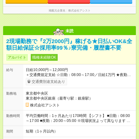
掲載元企業名
株式会社アシスト
未読
2現場勤務で『2万2000円』稼げる★日払いOK&全
額日給保証☆採用率99％♪寮完備・履歴書不要
アルバイト
職種未経験OK
日給10,000円～12,000円
給与
＋交通費規定支給 ☆日勤：08:00～17:00／日給1万円 ★夜勤：
20:00～05:00／日給1万2000円 -:+:-:+:-:+:-:+:-:+:- 日勤＋夜勤で 1
交通費別途支給あり
日『2万2000円』も稼げる！ -:+:-:+:-:+:-:+:-:+:- ■選べる支払い方
法 ┗日払い・週払い・月払いOK！ さらに手渡し・振込まで選
東京都中央区
勤務地
べる！ 日払いは、当日に『現金全額』手渡しです♪ ■残業手当
東京都中央区銀座（最寄り駅：銀座駅）
別途支給 ■日給全額保障あり ┗予定時間より早く終わっても日給
は満額支給！ ■資格手当あり ┗施設警備2級など 【試用期間】
株式会社アシスト
試用期間なし
平均労働時間：1ヶ月あたり170時間 【シフト】 ■日勤：08:00
勤務時間
～17:00 ■夜勤：20:00～05:00 ※現場状況よって異なります ※早
く終われば1現場4～8時間勤務もあり ☆週3～勤務OK！ ☆現場
が早く終わっても日給全額保証！ ☆ご希望の方は「日勤＋夜
短期（1ヶ月以内）
期間
勤」も可能！ 平均労働時間：1ヶ月あたり170時間 【シフト】 ■