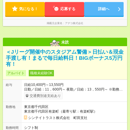
気になる！
応募する
詳細へ
掲載元企業名
アデコ株式会社
未読
＜Jリーグ開催中のスタジアム警備＞日払い＆現金
手渡し有！まるで毎日給料日！BIGボーナス5万円
有！
アルバイト
職種未経験OK
日給10,400円～13,550円
給与
日勤／日給：11，600円～ 夜勤／日給：13，550円～ ※勤務数
が週2日以下の場合 日勤／日給：10，400円 夜勤／日給：12，
交通費別途支給あり
350円 ■交通費別途全額支給 ※規定あり ■支払方法：日払い └日
給のうち7，000円を現金先払い ※稼働分 ※週払い・月払いOK
東京都千代田区
勤務地
⇒希望をお聞かせください♪ ■各種資格手当あり ■残業手当あり ■
東京都千代田区有楽町（最寄り駅：有楽町駅）
日給保障あり └早く終わっても”全額”支給！ ・－・－・ ≪ 法定
研修 ≫ 研修時の給与： 日給10，000円×3日間（24時間） ＝研
シンテイトラスト株式会社 町田支社
修費として合計30，000円支給 ＋交通費全額支給 ※規定あり
【試用期間】試用期間なし
シフト制
勤務時間