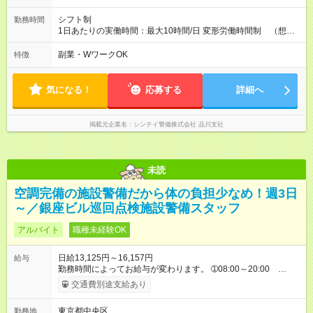
シフト制
勤務時間
1日あたりの実働時間：最大10時間/日 変形労働時間制 （想定
労働時間 170時間/月） 【シフト例】 ➀08:00～20:00（休憩時
間120分） ➁20:00～08:00（休憩時間120分）
副業・WワークOK
特徴
気になる！
応募する
詳細へ
掲載元企業名
シンテイ警備株式会社 品川支社
未読
空調完備の施設警備だから体の負担少なめ！週3日
～／銀座ビル巡回点検施設警備スタッフ
アルバイト
職種未経験OK
日給13,125円～16,157円
給与
勤務時間によってお給与が変わります。 ➀08:00～20:00
13,125円～ ➁20:00～08:00 14,688円～ ※他時間帯のお仕事も
交通費別途支給あり
ございます。 ※別途資格手当がございます。 例：自衛消防技
術認定 500円/日 防災センター要員 250円/日 上
東京都中央区
勤務地