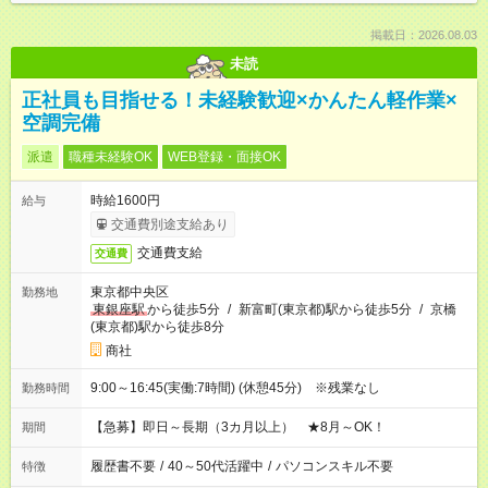
掲載日：2026.08.03
未読
正社員も目指せる！未経験歓迎×かんたん軽作業×
空調完備
派遣
職種未経験OK
WEB登録・面接OK
時給1600円
給与
交通費別途支給あり
交通費支給
交通費
東京都中央区
勤務地
東銀座駅
から徒歩5分
/
新富町(東京都)駅から徒歩5分
/
京橋
(東京都)駅から徒歩8分
商社
9:00～16:45(実働:7時間) (休憩45分) ※残業なし
勤務時間
【急募】即日～長期（3カ月以上） ★8月～OK！
期間
履歴書不要
/
40～50代活躍中
/
パソコンスキル不要
特徴