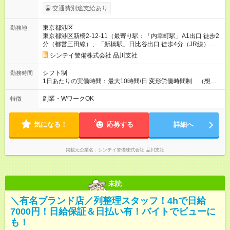
13,216円～ ➁20:30～08:30 14,688円～ ※他時間帯のお仕事も
交通費別途支給あり
ございます。 ※別途資格手当がございます。 例：自衛消防技
術認定 500円/日 防災センター要員 250円/日 上
東京都港区
勤務地
級救命講習修了 250円/日 など 【試用期間】試用期間あり 試
東京都港区新橋2-12-11（最寄り駅：「内幸町駅」A1出口 徒歩2
用期間の長さ：2週間 雇用形態、給与は本採用時と同じです。
分（都営三田線）、「新橋駅」日比谷出口 徒歩4分（JR線）、8
番出口 徒歩5分（東京メトロ銀座線・都営浅草線））
シンテイ警備株式会社 品川支社
シフト制
勤務時間
1日あたりの実働時間：最大10時間/日 変形労働時間制 （想定
労働時間 170時間/月） 【シフト例】 ➀08:30～20:30（休憩時
間120分） ➁20:30～08:30（休憩時間120分）
副業・WワークOK
特徴
気になる！
応募する
詳細へ
掲載元企業名
シンテイ警備株式会社 品川支社
未読
＼有名ブランド店／列整理スタッフ！4hで日給
7000円！日給保証＆日払い有！バイトでビューに
も！