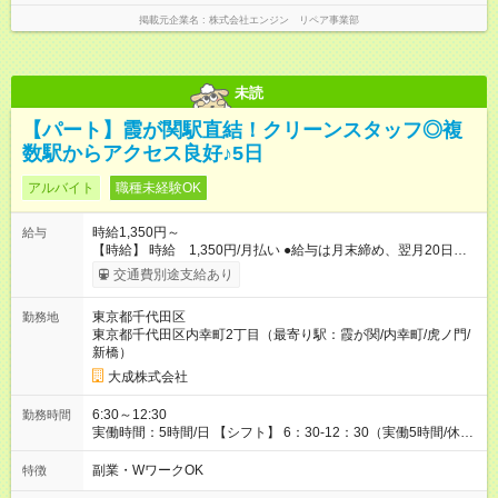
掲載元企業名
株式会社エンジン リペア事業部
未読
【パート】霞が関駅直結！クリーンスタッフ◎複
数駅からアクセス良好♪5日
アルバイト
職種未経験OK
時給1,350円～
給与
【時給】 時給 1,350円/月払い ●給与は月末締め、翌月20日の
支払。 ●通勤手当は1ヶ月ごとに勤務日数に応じて実費精算。 ●
交通費別途支給あり
一番安いルートでの計算となります。 ※Ｗワークの方は、他社
様で定期が支給されている場合は重複区間以外の区間が支給対
東京都千代田区
勤務地
象となります。 【試用期間】試用期間あり 試用期間の長さ：3
東京都千代田区内幸町2丁目（最寄り駅：霞が関/内幸町/虎ノ門/
ヶ月 雇用形態、給与は本採用時と同じです。
新橋）
大成株式会社
6:30～12:30
勤務時間
実働時間：5時間/日 【シフト】 6：30-12：30（実働5時間/休憩
1時間） 勤務日：月曜日～金曜日 （週5日出勤）
副業・WワークOK
特徴