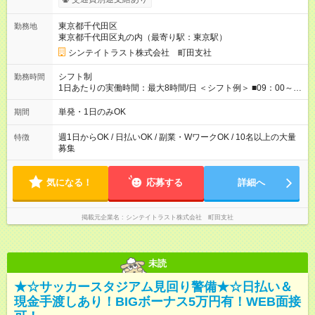
350円 ■交通費別途全額支給 ※規定あり ■支払方法：日払い └日
給のうち7，000円を現金先払い ※稼働分 ※週払い・月払いOK
東京都千代田区
勤務地
⇒希望をお聞かせください♪ ■各種資格手当あり ■残業手当あり ■
東京都千代田区丸の内（最寄り駅：東京駅）
日給保障あり └早く終わっても”全額”支給！ ・－・－・ ≪ 法定
研修 ≫ 研修時の給与： 日給10，000円×3日間（24時間） ＝研
シンテイトラスト株式会社 町田支社
修費として合計30，000円支給 ＋交通費全額支給 ※規定あり
【試用期間】試用期間なし
シフト制
勤務時間
1日あたりの実働時間：最大8時間/日 ＜シフト例＞ ■09：00～
18：00 ■20：00～翌5：00 など！ 上記時間内で、 実働8時
間・休憩1時間／日
単発・1日のみOK
期間
週1日からOK / 日払いOK / 副業・WワークOK / 10名以上の大量
特徴
募集
気になる！
応募する
詳細へ
掲載元企業名
シンテイトラスト株式会社 町田支社
未読
★☆サッカースタジアム見回り警備★☆日払い＆
現金手渡しあり！BIGボーナス5万円有！WEB面接