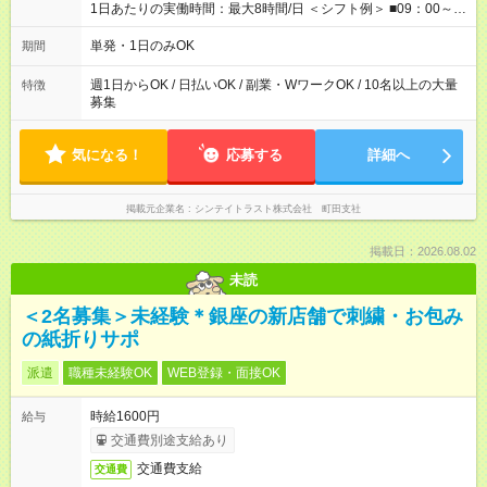
1日あたりの実働時間：最大8時間/日 ＜シフト例＞ ■09：00～
18：00 ■20：00～翌5：00 など！ 上記時間内で、 実働8時
間・休憩1時間／日
単発・1日のみOK
期間
週1日からOK / 日払いOK / 副業・WワークOK / 10名以上の大量
特徴
募集
気になる！
応募する
詳細へ
掲載元企業名
シンテイトラスト株式会社 町田支社
掲載日：2026.08.02
未読
＜2名募集＞未経験＊銀座の新店舗で刺繍・お包み
の紙折りサポ
派遣
職種未経験OK
WEB登録・面接OK
時給1600円
給与
交通費別途支給あり
交通費支給
交通費