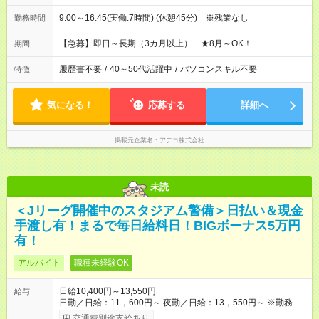
9:00～16:45(実働:7時間) (休憩45分) ※残業なし
勤務時間
【急募】即日～長期（3カ月以上） ★8月～OK！
期間
履歴書不要
/
40～50代活躍中
/
パソコンスキル不要
特徴
気になる！
応募する
詳細へ
掲載元企業名
アデコ株式会社
未読
＜Jリーグ開催中のスタジアム警備＞日払い＆現金
手渡し有！まるで毎日給料日！BIGボーナス5万円
有！
アルバイト
職種未経験OK
日給10,400円～13,550円
給与
日勤／日給：11，600円～ 夜勤／日給：13，550円～ ※勤務数
が週2日以下の場合 日勤／日給：10，400円 夜勤／日給：12，
交通費別途支給あり