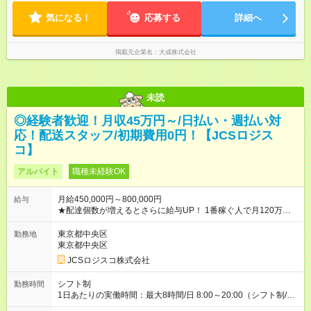
気になる！
応募する
詳細へ
掲載元企業名
大成株式会社
未読
◎経験者歓迎！月収45万円～/日払い・週払い対
応！配送スタッフ/初期費用0円！【JCSロジス
コ】
アルバイト
職種未経験OK
月給450,000円～800,000円
給与
★配達個数が増えるとさらに給与UP！ 1番稼ぐ人で月120万ほ
ど！ ・主要都市エリア 月収55万円／週5日稼働 月収65万~112
万円／週6日稼働 ・地方郊外エリア 月収40万円／週5日稼働 月
東京都中央区
勤務地
収40万円~50万円／週6日稼働 ＜モデルイメージ＞ ■月収50万
東京都中央区
円 (27歳男性/江東区在住)※元建築関係 1日150個配達×25日勤務
JCSロジスコ株式会社
(日休み) ■月収80万円(43歳男性/墨田区在住)※元営業 1日200個
配達×25日勤務(月休み) 【試用期間】試用期間なし
シフト制
勤務時間
1日あたりの実働時間：最大8時間/日 8:00～20:00（シフト制/実
働8時間） ※週5日勤務（場所次第では週4も有り） ※配達状況に