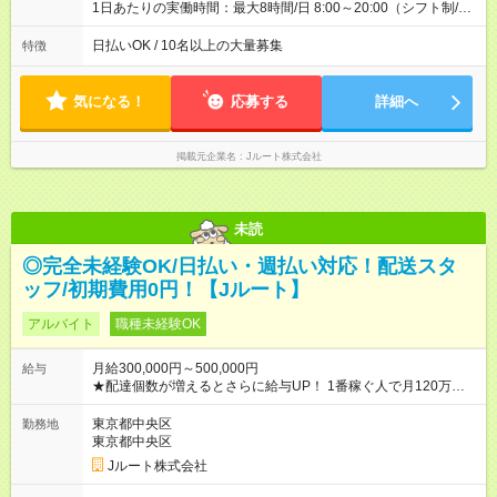
1日あたりの実働時間：最大8時間/日 8:00～20:00（シフト制/実
働8時間） ※週5日勤務（場所次第では週4も有り） ※配達状況に
よって時間外での勤務可能性有り ※案件により多少の前後あり
日払いOK / 10名以上の大量募集
特徴
※配達が完了次第、帰社OKです
気になる！
応募する
詳細へ
掲載元企業名
Jルート株式会社
未読
◎完全未経験OK/日払い・週払い対応！配送スタ
ッフ/初期費用0円！【Jルート】
アルバイト
職種未経験OK
月給300,000円～500,000円
給与
★配達個数が増えるとさらに給与UP！ 1番稼ぐ人で月120万ほ
ど！ ・主要都市エリア 月収55万円／週5日稼働 月収65万~112
万円／週6日稼働 ・地方郊外エリア 月収40万円／週5日稼働 月
東京都中央区
勤務地
収40万円~50万円／週6日稼働 ＜モデルイメージ＞ ■月収50万
東京都中央区
円 (27歳男性/江東区在住)※元建築関係 1日150個配達×25日勤務
Jルート株式会社
(日休み) ■月収80万円(43歳男性/墨田区在住)※元営業 1日200個
配達×25日勤務(月休み) 【試用期間】試用期間なし