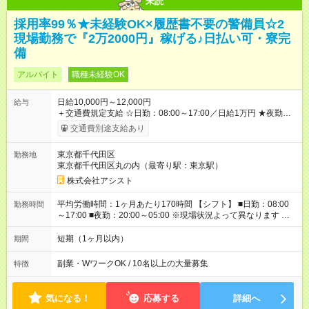
未読
採用率99％★未経験OK×履歴書不要の警備員☆2
現場勤務で『2万2000円』稼げる♪日払い可・寮完
備
アルバイト
職種未経験OK
日給10,000円～12,000円
給与
＋交通費規定支給 ☆日勤：08:00～17:00／日給1万円 ★夜勤：
20:00～05:00／日給1万2000円 -:+:-:+:-:+:-:+:-:+:- 日勤＋夜勤で 1
交通費別途支給あり
日『2万2000円』も稼げる！ -:+:-:+:-:+:-:+:-:+:- ■選べる支払い方
法 ┗日払い・週払い・月払いOK！ さらに手渡し・振込まで選
東京都千代田区
勤務地
べる！ 日払いは、当日に『現金全額』手渡しです♪ ■残業手当
東京都千代田区丸の内（最寄り駅：東京駅）
別途支給 ■日給全額保障あり ┗予定時間より早く終わっても日給
は満額支給！ ■資格手当あり ┗施設警備2級など 【試用期間】
株式会社アシスト
試用期間なし
平均労働時間：1ヶ月あたり170時間 【シフト】 ■日勤：08:00
勤務時間
～17:00 ■夜勤：20:00～05:00 ※現場状況よって異なります ※早
く終われば1現場4～8時間勤務もあり ☆週3～勤務OK！ ☆現場
が早く終わっても日給全額保証！ ☆ご希望の方は「日勤＋夜
短期（1ヶ月以内）
期間
勤」も可能！ 平均労働時間：1ヶ月あたり170時間 【シフト】 ■
日勤：08:00～17:00 ■夜勤：20:00～05:00 ※現場状況よって異
副業・WワークOK / 10名以上の大量募集
特徴
なります ※早く終われば1現場4～8時間勤務もあり ☆週3～勤務
OK！ ☆現場が早く終わっても日給全額保証！ ☆ご希望の方は
「日勤＋夜勤」も可能！
気になる！
応募する
詳細へ