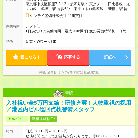
級救命講習修了 250円/日 など 【試用期間】試用期間あり 試
東京都中央区銀座7-3-13（最寄り駅： 東京メトロ日比谷線・丸
用期間の長さ：1週間 雇用形態、給与は本採用時と同じです。
ノ内線 「銀座」駅 徒歩5分、東京メトロ銀座線 「新橋」駅 徒歩
5分、ＪＲ山手線 「有楽町」駅 徒歩7分）
シンテイ警備株式会社 品川支社
シフト制
勤務時間
1日あたりの実働時間：最大10時間/日 変形労働時間制 （想定
労働時間 170時間/月） 【シフト例】 ➀08:00～20:00（休憩時
間120分） ➁20:00～08:00（休憩時間120分）
副業・WワークOK
特徴
気になる！
応募する
詳細へ
掲載元企業名
シンテイ警備株式会社 品川支社
未読
入社祝い金5万円支給！研修充実！人物重視の採用
／港区内ビル巡回点検警備スタッフ
アルバイト
職種未経験OK
日給13,216円～16,157円
給与
勤務時間によってお給与が変わります。 ➀08:30～20:30