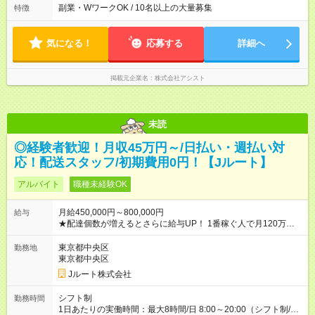
日勤：08:00～17:00 ■夜勤：20:00～05:00 ※現場状況よって異
副業・WワークOK / 10名以上の大量募集
特徴
なります ※早く終われば1現場4～8時間勤務もあり ☆週3～勤務
OK！ ☆現場が早く終わっても日給全額保証！ ☆ご希望の方は
「日勤＋夜勤」も可能！
気になる！
応募する
詳細へ
掲載元企業名
株式会社アシスト
未読
◎経験者歓迎！月収45万円～/日払い・週払い対
応！配送スタッフ/初期費用0円！【Jルート】
アルバイト
職種未経験OK
月給450,000円～800,000円
給与
★配達個数が増えるとさらに給与UP！ 1番稼ぐ人で月120万ほ
ど！ ・主要都市エリア 月収55万円／週5日稼働 月収65万~112
万円／週6日稼働 ・地方郊外エリア 月収40万円／週5日稼働 月
東京都中央区
勤務地
収40万円~50万円／週6日稼働 ＜モデルイメージ＞ ■月収50万
東京都中央区
円 (27歳男性/江東区在住)※元建築関係 1日150個配達×25日勤務
Jルート株式会社
(日休み) ■月収80万円(43歳男性/墨田区在住)※元営業 1日200個
配達×25日勤務(月休み) 【試用期間】試用期間なし
シフト制
勤務時間
1日あたりの実働時間：最大8時間/日 8:00～20:00（シフト制/実