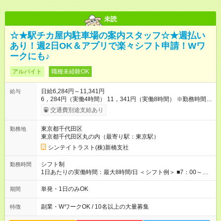
未読
☆★駅チカ屋内駐車場の案内スタッフ☆★週払い
あり！週2日OK＆アプリで楽々シフト申請！Wワ
ークにも♪
アルバイト
職種未経験OK
日給6,284円～11,341円
給与
6，284円（実働4時間） 11，341円（実働8時間） ※勤務時間に
よって変動あり ・－・－・ ◆交通費別途全額支給 ※規定あり ◆
交通費別途支給あり
支払方法：週払い・月払いOK ⇒ご希望をお聞かせください♪ ◆
各種資格手当あり ◆残業手当あり ◆扶養内勤務OK 【試用期間】
東京都千代田区
勤務地
試用期間なし
東京都千代田区丸の内（最寄り駅：東京駅）
シンテイトラスト(株)新橋支社
シフト制
勤務時間
1日あたりの実働時間：最大8時間/日 ＜シフト例＞ ■7：00～
16：00 ■8：00～16：00 ■8：30～17：30 ■8：00～18：00
■11：00～20：00 ■17：30～22：30 ■17：00～23：00 な
単発・1日のみOK
期間
ど！ ※勤務時間に合わせて法定の休憩時間あり
副業・WワークOK / 10名以上の大量募集
特徴