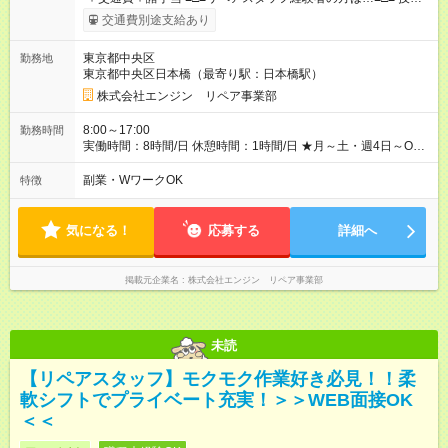
チェック後に日給を決定します！ ・現場数に応じて『日給が1.2
交通費別途支給あり
倍』！ ・その他手当により『1.5倍』になることも…！ ・その他
1日ごとの評価ポイントもあり 頑張った分だけ評価されます！ ◆
東京都中央区
勤務地
交通費規定支給 ◆残業手当あり ◆子供手当あり ◆宿泊手当あり
東京都中央区日本橋（最寄り駅：日本橋駅）
(2，000円/1日) ※宿泊を伴う現場の場合 ◆先輩スタッフの給与例
﹋﹋﹋﹋﹋﹋﹋﹋﹋﹋﹋ ・週5日勤務Aさん ＞＞日給11，000円
株式会社エンジン リペア事業部
×20勤務 ＞＞月収22万円＋諸手当 【試用期間】試用期間あり 試
用期間の長さ：6ヶ月 ※ 雇用形態と給与に、本採用時と異なる部
8:00～17:00
勤務時間
分があります。 雇用形態：本採用時と同じです。 給与：日
実働時間：8時間/日 休憩時間：1時間/日 ★月～土・週4日～OK
給 9,810円以上 ::::: ::::: ::::: ::::: ::::: :::::: 120勤務までは日給9，810
★週5日入れる方大歓迎！※日時相談OK ★時期により連休取得も
円 121勤務目から日給1万1，000円～ となります。
可能！ ＼毎月希望シフト提出で働きやすい！／ 毎月20日までに
副業・WワークOK
特徴
::::: ::::: ::::: ::::: ::::: ::::::
翌月の勤務希望シフトを提出◎ ※シフト変更は前週までに相談
OK
気になる！
応募する
詳細へ
掲載元企業名
株式会社エンジン リペア事業部
未読
【リペアスタッフ】モクモク作業好き必見！！柔
軟シフトでプライベート充実！＞＞WEB面接OK
＜＜