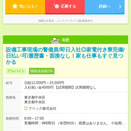
気になる！
応募する
詳細へ
掲載元企業名
シンテイトラスト(株)新橋支社
未読
設備工事現場の警備員/即日入社◎家電付き寮完備/
日払い可/履歴書・面接なし！家も仕事もすぐ見つ
かる
アルバイト
職種未経験OK
日給12,000円～15,500円
給与
入社祝い金4000円 【試用期間】試用期間なし
東京都中央区
勤務地
東京都中央区
フリック株式会社
8:00～17:00
勤務時間
実働時間：8時間/日 （休憩60分） 残業はありません。 ※短期の
募集は行っておりません。予めご了承くださいませ。