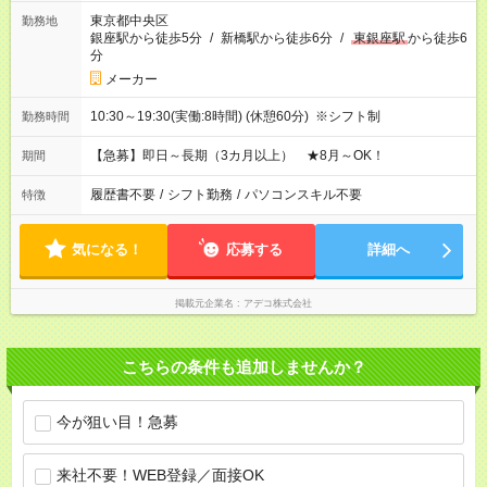
東京都中央区
勤務地
銀座駅から徒歩5分
/
新橋駅から徒歩6分
/
東銀座駅
から徒歩6
分
メーカー
10:30～19:30(実働:8時間) (休憩60分) ※シフト制
勤務時間
【急募】即日～長期（3カ月以上） ★8月～OK！
期間
履歴書不要
/
シフト勤務
/
パソコンスキル不要
特徴
気になる！
応募する
詳細へ
掲載元企業名
アデコ株式会社
こちらの条件も追加しませんか？
今が狙い目！急募
来社不要！WEB登録／面接OK