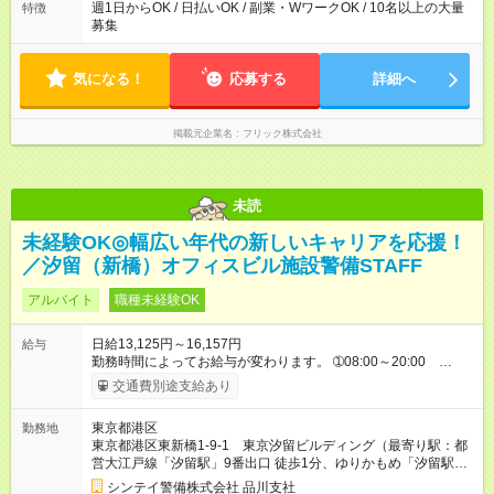
週1日からOK / 日払いOK / 副業・WワークOK / 10名以上の大量
特徴
募集
気になる！
応募する
詳細へ
掲載元企業名
フリック株式会社
未読
未経験OK◎幅広い年代の新しいキャリアを応援！
／汐留（新橋）オフィスビル施設警備STAFF
アルバイト
職種未経験OK
日給13,125円～16,157円
給与
勤務時間によってお給与が変わります。 ➀08:00～20:00
13,125円～ ➁20:00～08:00 14,688円～ ※他時間帯のお仕事も
交通費別途支給あり
ございます。 ※別途資格手当がございます。 例：自衛消防技
術認定 500円/日 防災センター要員 250円/日 上
東京都港区
勤務地
級救命講習修了 250円/日 など 【試用期間】試用期間あり 試
東京都港区東新橋1-9-1 東京汐留ビルディング（最寄り駅：都
用期間の長さ：2週間 雇用形態、給与は本採用時と同じです。
営大江戸線「汐留駅」9番出口 徒歩1分、ゆりかもめ「汐留駅」
東出口 徒歩1分、JR「新橋駅」汐留口 徒歩7分）
シンテイ警備株式会社 品川支社