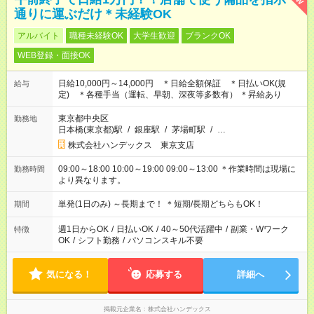
通りに運ぶだけ＊未経験OK
アルバイト
職種未経験OK
大学生歓迎
ブランクOK
WEB登録・面接OK
日給10,000円～14,000円 ＊日給全額保証 ＊日払いOK(規
給与
定) ＊各種手当（運転、早朝、深夜等多数有） ＊昇給あり
東京都中央区
勤務地
日本橋(東京都)駅
/
銀座駅
/
茅場町駅
/
…
株式会社ハンデックス 東京支店
09:00～18:00 10:00～19:00 09:00～13:00 ＊作業時間は現場に
勤務時間
より異なります。
単発(1日のみ) ～長期まで！ ＊短期/長期どちらもOK！
期間
週1日からOK
/
日払いOK
/
40～50代活躍中
/
副業・Wワーク
特徴
OK
/
シフト勤務
/
パソコンスキル不要
気になる！
応募する
詳細へ
掲載元企業名
株式会社ハンデックス