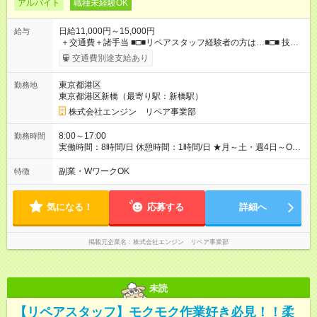
アルバイト
職種未経験OK
日給11,000円～15,000円
給与
＋交通費＋諸手当 ■□■リペアスタッフ経験者の方は…■□■ 技術
チェック後に日給を決定します！ ・現場数に応じて『日給が1.2
交通費別途支給あり
倍』！ ・その他手当により『1.5倍』になることも…！ ・その他
1日ごとの評価ポイントもあり 頑張った分だけ評価されます！ ◆
東京都港区
勤務地
交通費規定支給 ◆残業手当あり ◆子供手当あり ◆宿泊手当あり
東京都港区新橋（最寄り駅：新橋駅）
(2，000円/1日) ※宿泊を伴う現場の場合 ◆先輩スタッフの給与例
﹋﹋﹋﹋﹋﹋﹋﹋﹋﹋﹋ ・週5日勤務Aさん ＞＞日給11，000円
株式会社エンジン リペア事業部
×20勤務 ＞＞月収22万円＋諸手当 【試用期間】試用期間あり 試
用期間の長さ：6ヶ月 ※ 雇用形態と給与に、本採用時と異なる部
8:00～17:00
勤務時間
分があります。 雇用形態：本採用時と同じです。 給与：日
実働時間：8時間/日 休憩時間：1時間/日 ★月～土・週4日～OK
給 9,810円以上 ::::: ::::: ::::: ::::: ::::: :::::: 120勤務までは日給9，810
★週5日入れる方大歓迎！※日時相談OK ★時期により連休取得も
円 121勤務目から日給1万1，000円～ となります。
可能！ ＼毎月希望シフト提出で働きやすい！／ 毎月20日までに
副業・WワークOK
特徴
::::: ::::: ::::: ::::: ::::: ::::::
翌月の勤務希望シフトを提出◎ ※シフト変更は前週までに相談
OK
気になる！
応募する
詳細へ
掲載元企業名
株式会社エンジン リペア事業部
未読
【リペアスタッフ】モクモク作業好き必見！！柔