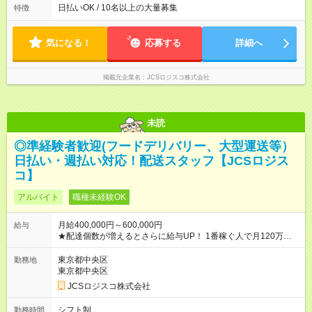
よって時間外での勤務可能性有り ※案件により多少の前後あり
日払いOK / 10名以上の大量募集
特徴
※配達が完了次第、帰社OKです
気になる！
応募する
詳細へ
掲載元企業名
JCSロジスコ株式会社
未読
◎準経験者歓迎(フードデリバリー、大型運送等）
日払い・週払い対応！配送スタッフ【JCSロジス
コ】
アルバイト
職種未経験OK
月給400,000円～600,000円
給与
★配達個数が増えるとさらに給与UP！ 1番稼ぐ人で月120万ほ
ど！ ・主要都市エリア 月収55万円／週5日稼働 月収65万~112
万円／週6日稼働 ・地方郊外エリア 月収40万円／週5日稼働 月
東京都中央区
勤務地
収40万円~50万円／週6日稼働 ＜モデルイメージ＞ ■月収50万
東京都中央区
円 (27歳男性/江東区在住)※元建築関係 1日150個配達×25日勤務
JCSロジスコ株式会社
(日休み) ■月収80万円(43歳男性/墨田区在住)※元営業 1日200個
配達×25日勤務(月休み) 【試用期間】試用期間なし
シフト制
勤務時間