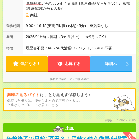
東銀座駅
から徒歩5分
/
新富町(東京都)駅から徒歩5分
/
京橋
(東京都)駅から徒歩8分
商社
9:00～16:45(実働:7時間) (休憩45分) ※残業なし
勤務時間
2026/9/上旬～長期（3カ月以上） ★9月～OK！
期間
履歴書不要
/
40～50代活躍中
/
パソコンスキル不要
特徴
気になる！
応募する
詳細へ
掲載元企業名
アデコ株式会社
興味のあるバイト
は、とりあえず保存しよう♪
保存した求人は、後からまとめて応募できるよ。
企業からアプローチが届くことも！
掲載日：2026.08.05
未読
NEW
午前終了で日給1万円？！店舗で使う備品を指示