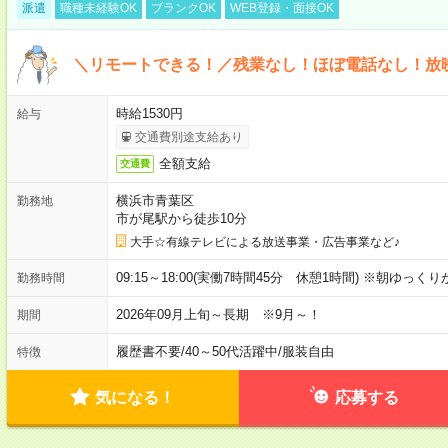
派遣
職種未経験OK
ブランクOK
WEB登録・面接OK
＼リモートできる！／残業なし！ほぼ電話なし！放
時給1530円
給与
交通費別途支給あり
全額支給
交通費
横浜市青葉区
勤務地
市が尾駅から徒歩10分
大手☆有線テレビによる放送事業・広告事業など♪
09:15～18:00(実働7時間45分 休憩1時間) ※朝ゆっく
勤務時間
2026年09月上旬～長期 ※9月～！
期間
履歴書不要
/
40～50代活躍中
/
服装自由
特徴
気になる！
応募する