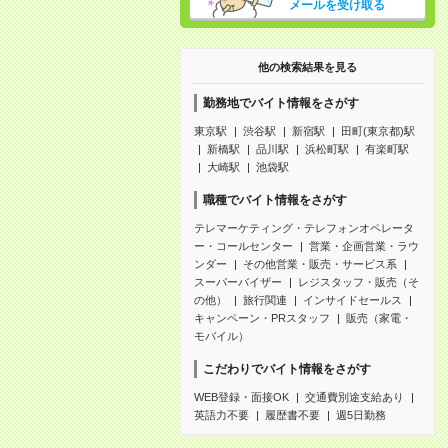
メールを受け取る
他の検索結果を見る
勤務地でバイト情報をさがす
東京駅
渋谷駅
新宿駅
田町(東京都)駅
新橋駅
品川駅
浜松町駅
有楽町駅
大崎駅
池袋駅
職種でバイト情報をさがす
テレマーケティング・テレフォンオペレータ
ー・コールセンター
営業・企画営業・ラウ
ンダー
その他営業・販売・サービス系
スーパーバイザー
レジスタッフ・販売（そ
の他）
旅行関連
インサイドセールス
キャンペーン・PRスタッフ
販売（家電・
モバイル）
こだわりでバイト情報をさがす
WEB登録・面接OK
交通費別途支給あり
英語力不要
履歴書不要
週5日勤務