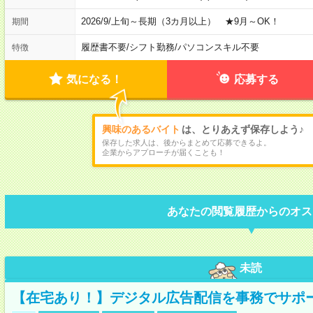
2026/9/上旬～長期（3カ月以上） ★9月～OK！
期間
履歴書不要
/
シフト勤務
/
パソコンスキル不要
特徴
気になる！
応募する
興味のあるバイト
は、とりあえず保存しよう♪
保存した求人は、後からまとめて応募できるよ。
企業からアプローチが届くことも！
あなたの閲覧履歴からのオス
未読
【在宅あり！】デジタル広告配信を事務でサポ