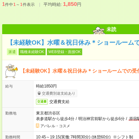
1,850
1
平均時給:
円
件中
1
～
1
件表示
未読
【未経験OK】水曜＆祝日休み＊ショールーム
派遣
職種未経験OK
WEB登録・面接OK
【未経験OK】水曜＆祝日休み＊ショールームでの受
時給1850円
給与
交通費別途支給あり
交通費支給
交通費
東京都渋谷区
勤務地
表参道駅から徒歩4分
/
明治神宮前駅から徒歩6分
/
原宿
アパレル・コスメ
10:45～19:15(実働:7時間30分) (休憩60分) ※シフト制
勤務時間