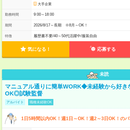
大手企業
9:00～18:00
勤務時間
2026/8/17～長期 ※8月～OK！
期間
履歴書不要
/
40～50代活躍中
/
服装自由
特徴
気になる！
応募する
未読
マニュアル通りに簡単WORK◆未経験から好き
OK◎試験監督
アルバイト
職種未経験OK
1日5時間以内OK！週1日～OK！週2～3日OK！の