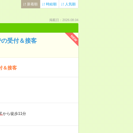
新着順
時給順
人気順
掲載日：2026.08.04
NEW
での受付＆接客
付＆接客
駅
から徒歩11分