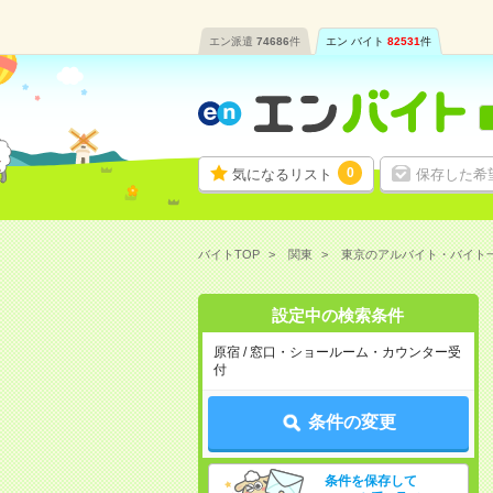
エン派遣
74686
件
エン バイト
82531
件
0
気になるリスト
保存した希
バイトTOP
関東
東京のアルバイト・バイト
設定中の検索条件
原宿 / 窓口・ショールーム・カウンター受
付
条件の変更
条件を保存して