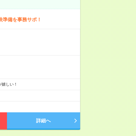
映準備を事務サポ！
りが嬉しい！
詳細へ