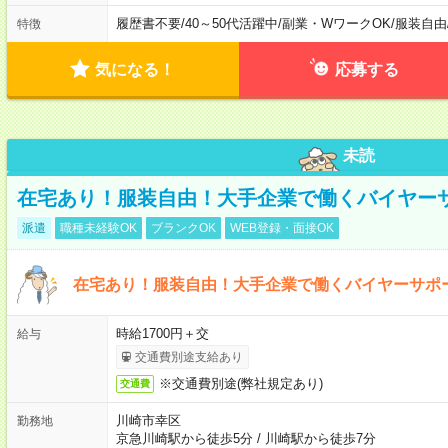
履歴書不要
/
40～50代活躍中
/
副業・WワークOK
/
服装自由
特徴
気になる！
応募する
未読
在宅あり！服装自由！大手企業で働くバイヤー
派遣
職種未経験OK
ブランクOK
WEB登録・面接OK
在宅あり！服装自由！大手企業で働くバイヤーサポ
時給1700円＋交
給与
交通費別途支給あり
※交通費別途(弊社規定あり)
交通費
川崎市幸区
勤務地
京急川崎駅から徒歩5分
/
川崎駅から徒歩7分