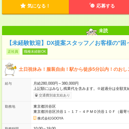
気になる！
応募する
未読
【未経験歓迎】DX提案スタッフ／お客様の"困
正社員
職種未経験OK
土日祝休み！服装自由！駅から徒歩5分以内！のおし
月給280,000円～380,000円
給与
上記額にはみなし残業代を含みます。※超過分は全額支
交通費別途支給あり
東京都渋谷区
勤務地
東京都渋谷区渋谷１－１７－４ＰＭＯ渋谷１０Ｆ（最寄
株式会社GOOYA
10:00～19:00
勤務時間