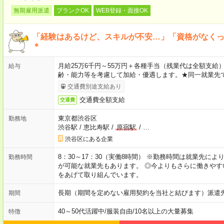
無期雇用派遣
ブランクOK
WEB登録・面接OK
「経験はあるけど、スキルが不安…」「資格がなく
＊
月給25万6千円～55万円＋各種手当（残業代は全額支給）
給与
齢・能力等を考慮して加給・優遇します。★同一就業先で
交通費別途支給あり
交通費全額支給
交通費
東京都渋谷区
勤務地
渋谷駅
/
恵比寿駅
/
原宿駅
/
…
渋谷区にある企業
8：30～17：30（実働8時間） ※勤務時間は就業先に
勤務時間
が可能な就業先もあります。 ◎今よりもさらに働きや
をあげて取り組んでいます。
長期（期間を定めない雇用契約を当社と結びます）派遣
期間
40～50代活躍中
/
服装自由
/
10名以上の大量募集
特徴