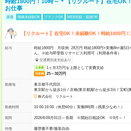
時給1800円！10時～＊【リクルート】在宅O
お仕事
派遣
職種未経験OK
ブランクOK
WEB登録・面接OK
【リクルート】在宅OK！未経験OK！時給1800円
時給1800円 月収例 28万円 時給1800円×実働8h×
給与
ん。※給与即受取りサービス利用可（利用条件有）
交通費別途支給あり
1ヶ月3万円を上限として実費支給
交通費
25～30万円
月収例
東京都千代田区
勤務地
東京駅から徒歩1分
/
京橋(東京都)駅から徒歩3分
/
宝町(
株式会社 リクルート
10:00-19:00（休憩60分）実働8時間（残業少なめ！）
勤務時間
2026年09月01日～長期 ※開始日相談OK ※9月～！
期間
履歴書不要
/
服装自由
特徴