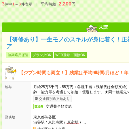
2,200
3
平均時給:
円
件中
1
～
3
件表示
未読
【研修あり】一生モノのスキルが身に着く！正
ア
無期雇用派遣
ブランクOK
WEB登録・面接OK
【ジブン時間も両立！】残業は平均9時間/月ほど！年
月給25万6千円～55万円＋各種手当（残業代は全額支給）
給与
齢・能力等を考慮して加給・優遇します。★同一就業先で
交通費別途支給あり
交通費全額支給
交通費
東京都渋谷区
勤務地
渋谷駅
/
恵比寿駅
/
原宿駅
/
…
渋谷区にある企業