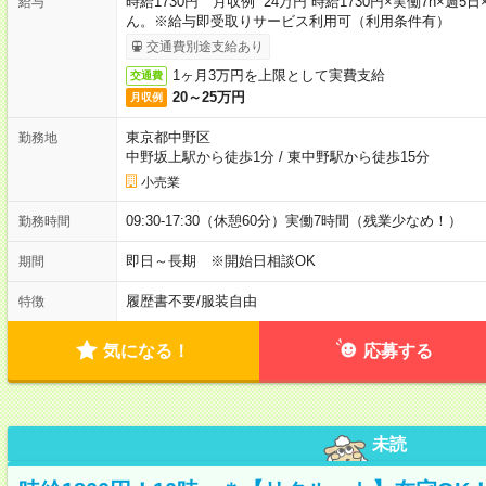
時給1730円 月収例 24万円 時給1730円×実働7h×
給与
ん。※給与即受取りサービス利用可（利用条件有）
交通費別途支給あり
1ヶ月3万円を上限として実費支給
交通費
20～25万円
月収例
東京都中野区
勤務地
中野坂上駅から徒歩1分
/
東中野駅から徒歩15分
小売業
09:30-17:30（休憩60分）実働7時間（残業少なめ！）
勤務時間
即日～長期 ※開始日相談OK
期間
履歴書不要
/
服装自由
特徴
気になる！
応募する
未読