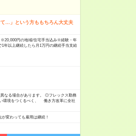
って…」という方ももちろん大丈夫
※20,000円の地域/住宅手当込み※経験・年
1年以上継続したら月1万円の継続手当支給
より異なる場合があります。 ◎フレックス勤務
すい環境をつくるべく、 働き方改革に全社
先が変わっても雇用は継続！