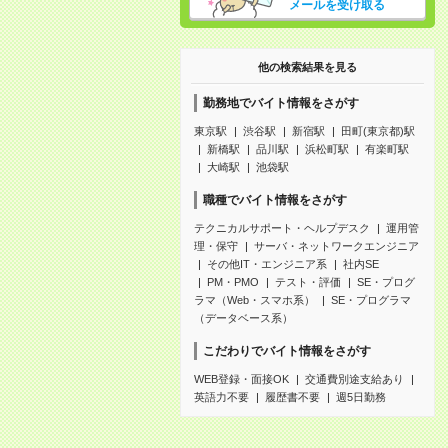
メールを受け取る
他の検索結果を見る
勤務地でバイト情報をさがす
東京駅
渋谷駅
新宿駅
田町(東京都)駅
新橋駅
品川駅
浜松町駅
有楽町駅
大崎駅
池袋駅
職種でバイト情報をさがす
テクニカルサポート・ヘルプデスク
運用管
理・保守
サーバ・ネットワークエンジニア
その他IT・エンジニア系
社内SE
PM・PMO
テスト・評価
SE・プログ
ラマ（Web・スマホ系）
SE・プログラマ
（データベース系）
こだわりでバイト情報をさがす
WEB登録・面接OK
交通費別途支給あり
英語力不要
履歴書不要
週5日勤務