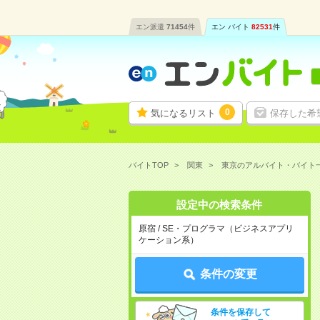
エン派遣
71454
件
エン バイト
82531
件
0
気になるリスト
保存した希
バイトTOP
関東
東京のアルバイト・バイト
設定中の検索条件
原宿 / SE・プログラマ（ビジネスアプリ
ケーション系）
条件の変更
条件を保存して