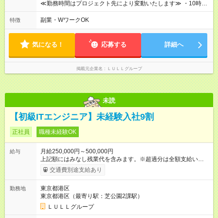
や頑張りは、しっかり給与で還元しています。 実際にほぼ全員
≪勤務時間はプロジェクト先により変動いたします≫ ・10時00
が入社1年以内に昇給を実現。 なかには転職後に年収250万円以
分～19時00分（休憩1時間） ・9時00分～18時00分（休憩1時
上アップした社員も。 エンジニアへの還元率は業界高水準の
間） ＼平日夜も、ちゃんと「自分時間」がつくれます／ 残業は
副業・WワークOK
特徴
87％。 スキルを磨いた分だけ、収入アップも目指せる環境で
月平均10時間程度。 仕事終わりに資格の勉強やゲーム、推し活
す！ 【試用期間】試用期間あり 試用期間の長さ：6ヶ月 ※ 雇用
やサウナなど、 趣味の時間を楽しむ社員も多くいます◎
形態と給与に、本採用時と異なる部分があります。 雇用形態：
気になる！
応募する
詳細へ
中途採用（契約社員） 給与：月給 230,000円以上 上記額にはみ
なし残業代を含みます。※超過分は全額支給いたします。 みな
し残業代 21,329円／月 みなし残業時間 13時間／月 ※交通費は
掲載元企業名
ＬＵＬＬグループ
別途支給いたします ※研修期間中（最大12ヶ月間）も、試用期
間中と同一の給与となります。
未読
【初級ITエンジニア】未経験入社9割
正社員
職種未経験OK
月給250,000円～500,000円
給与
上記額にはみなし残業代を含みます。※超過分は全額支給いたし
ます。 みなし残業代 21,675円／月 みなし残業時間 12時間／月 -
交通費別途支給あり
------------------------------------------------------- ≪経験者の方は以下と
なります≫ --------------------------------------------------------- ◎月給35
東京都港区
勤務地
万円～＋業績賞与＋交通費＋各種手当 ※固定残業代（30時間/6
東京都港区（最寄り駅：芝公園2課駅）
万6，610円分）を含む。超過分は追加支給いたします 能力やス
キルを考慮し初任給を決定。経験者の方は前給考慮も可能で
ＬＵＬＬグループ
す！ ◎昇給年1回（研修終了後） ◎賞与年2回（2月・8月）＋業