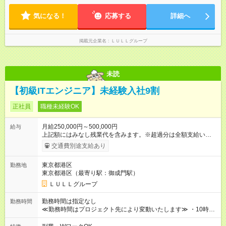
す！ 【試用期間】試用期間あり 試用期間の長さ：6ヶ月 ※ 雇用
やサウナなど、 趣味の時間を楽しむ社員も多くいます◎
形態と給与に、本採用時と異なる部分があります。 雇用形態：
気になる！
応募する
詳細へ
中途採用（契約社員） 給与：月給 230,000円以上 上記額にはみ
なし残業代を含みます。※超過分は全額支給いたします。 みな
し残業代 21,329円／月 みなし残業時間 13時間／月 ※交通費は
掲載元企業名
ＬＵＬＬグループ
別途支給いたします ※研修期間中（最大12ヶ月間）も、試用期
間中と同一の給与となります。
未読
【初級ITエンジニア】未経験入社9割
正社員
職種未経験OK
月給250,000円～500,000円
給与
上記額にはみなし残業代を含みます。※超過分は全額支給いたし
ます。 みなし残業代 21,675円／月 みなし残業時間 12時間／月 -
交通費別途支給あり
------------------------------------------------------- ≪経験者の方は以下と
なります≫ --------------------------------------------------------- ◎月給35
東京都港区
勤務地
万円～＋業績賞与＋交通費＋各種手当 ※固定残業代（30時間/6
東京都港区（最寄り駅：御成門駅）
万6，610円分）を含む。超過分は追加支給いたします 能力やス
キルを考慮し初任給を決定。経験者の方は前給考慮も可能で
ＬＵＬＬグループ
す！ ◎昇給年1回（研修終了後） ◎賞与年2回（2月・8月）＋業
績賞与あり ◤スキルアップも、収入アップも。◢ 入社後の成長
勤務時間は指定なし
勤務時間
や頑張りは、しっかり給与で還元しています。 実際にほぼ全員
≪勤務時間はプロジェクト先により変動いたします≫ ・10時00
が入社1年以内に昇給を実現。 なかには転職後に年収250万円以
分～19時00分（休憩1時間） ・9時00分～18時00分（休憩1時
上アップした社員も。 エンジニアへの還元率は業界高水準の
間） ＼平日夜も、ちゃんと「自分時間」がつくれます／ 残業は