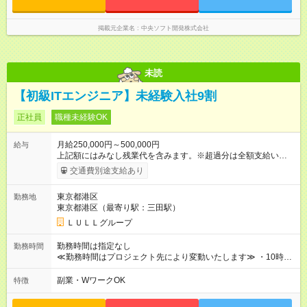
与は正規給与提示の80%の金額となります。 試用期間の長さに
ついて、６ヶ月と記載していますが、初配属時までとなりま
す。 外部研修は課題を消化していくカリキュラムのため、本人
掲載元企業名
中央ソフト開発株式会社
の頑張り次第で期間を短くすることも可能となります！
未読
【初級ITエンジニア】未経験入社9割
正社員
職種未経験OK
月給250,000円～500,000円
給与
上記額にはみなし残業代を含みます。※超過分は全額支給いたし
ます。 みなし残業代 21,675円／月 みなし残業時間 12時間／月 -
交通費別途支給あり
------------------------------------------------------- ≪経験者の方は以下と
なります≫ --------------------------------------------------------- ◎月給35
東京都港区
勤務地
万円～＋業績賞与＋交通費＋各種手当 ※固定残業代（30時間/6
東京都港区（最寄り駅：三田駅）
万6，610円分）を含む。超過分は追加支給いたします 能力やス
キルを考慮し初任給を決定。経験者の方は前給考慮も可能で
ＬＵＬＬグループ
す！ ◎昇給年1回（研修終了後） ◎賞与年2回（2月・8月）＋業
績賞与あり ◤スキルアップも、収入アップも。◢ 入社後の成長
勤務時間は指定なし
勤務時間
や頑張りは、しっかり給与で還元しています。 実際にほぼ全員
≪勤務時間はプロジェクト先により変動いたします≫ ・10時00
が入社1年以内に昇給を実現。 なかには転職後に年収250万円以
分～19時00分（休憩1時間） ・9時00分～18時00分（休憩1時
上アップした社員も。 エンジニアへの還元率は業界高水準の
間） ＼平日夜も、ちゃんと「自分時間」がつくれます／ 残業は
副業・WワークOK
特徴
87％。 スキルを磨いた分だけ、収入アップも目指せる環境で
月平均10時間程度。 仕事終わりに資格の勉強やゲーム、推し活
す！ 【試用期間】試用期間あり 試用期間の長さ：6ヶ月 ※ 雇用
やサウナなど、 趣味の時間を楽しむ社員も多くいます◎