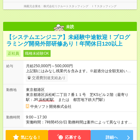
掲載元企業名
株式会社リクルートスタッフィング ＩＴスタッフィング
未読
【システムエンジニア】未経験中途歓迎！プログ
ラミング開発外部研修あり！年間休日120以上
正社員
職種未経験OK
月給250,000円～500,000円
給与
上記額にはみなし残業代を含みます。※超過分は全額支給いたし
ます。 みなし残業代 30,000円／月 みなし残業時間 18時間／月
交通費別途支給あり
月給は能力によって判断致します。以降毎年4月に昇給あり。 ■
給与内訳（例：月給42万円） ・基本給：259,640円 ・その他手
東京都港区
勤務地
当：130,360円（一律支給） ・みなし残業代：30,000円※（月
東京都港区浜松町二丁目７番１１号 芝KSビル２階（最寄り
18時間分、超過分は別途支給） ※みなし残業手当は18時間分の
駅：JR
浜松町駅
または 都営地下鉄大門駅）
固定残業代として、時間外労働の有無にかかわらず支給。超過
分は別途支給。（みなし残業代は上記月給金額に含む） ■上記外
中央ソフト開発株式会社
手当 ・通勤手当：毎月５万円まで ・資格手当：受験状況に合わ
せて給与に加算 ■その他 ・賞与：2回 ・試用期間：6か月（※外
9:00～17:30
勤務時間
部研修のカリキュラム消化速度によって変動します。） 【試用
実働時間：7時間45分/日 勤務時間は案件によって異なります
期間】試用期間あり 試用期間の長さ：6ヶ月 ※ 雇用形態と給与
が、原則夜勤の無い案件となります。 残業は平均月20時間程度
に、本採用時と異なる部分があります。 雇用形態：本採用時と
です。
同じです。 給与：月給 200,000円 ～ 400,000円 試用期間中の給
気になる！
応募する
詳細へ