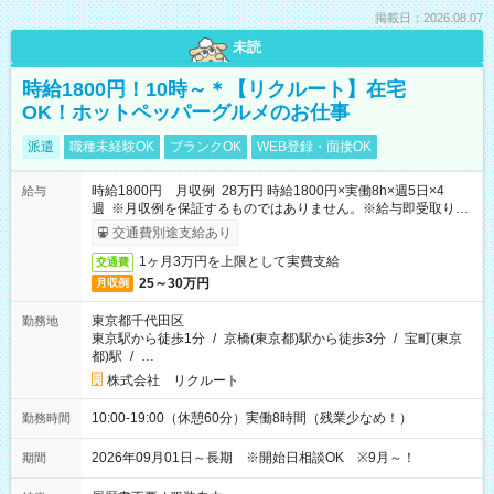
掲載日：2026.08.07
未読
時給1800円！10時～＊【リクルート】在宅
OK！ホットペッパーグルメのお仕事
派遣
職種未経験OK
ブランクOK
WEB登録・面接OK
時給1800円 月収例 28万円 時給1800円×実働8h×週5日×4
給与
週 ※月収例を保証するものではありません。※給与即受取りサ
ービス利用可（利用条件有）
交通費別途支給あり
1ヶ月3万円を上限として実費支給
交通費
25～30万円
月収例
東京都千代田区
勤務地
東京駅から徒歩1分
/
京橋(東京都)駅から徒歩3分
/
宝町(東京
都)駅
/
…
株式会社 リクルート
10:00-19:00（休憩60分）実働8時間（残業少なめ！）
勤務時間
2026年09月01日～長期 ※開始日相談OK ※9月～！
期間