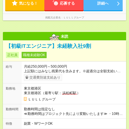
形態と給与に、本採用時と異なる部分があります。 雇用形態：
気になる！
応募する
詳細へ
中途採用（契約社員） 給与：月給 230,000円以上 上記額にはみ
なし残業代を含みます。※超過分は全額支給いたします。 みな
し残業代 21,329円／月 みなし残業時間 13時間／月 ※交通費は
掲載元企業名
ＬＵＬＬグループ
別途支給いたします ※研修期間中（最大12ヶ月間）も、試用期
間中と同一の給与となります。
未読
【初級ITエンジニア】未経験入社9割
正社員
職種未経験OK
月給250,000円～500,000円
給与
上記額にはみなし残業代を含みます。※超過分は全額支給いたし
ます。 みなし残業代 21,675円／月 みなし残業時間 12時間／月 -
交通費別途支給あり
------------------------------------------------------- ≪経験者の方は以下と
なります≫ --------------------------------------------------------- ◎月給35
東京都港区
勤務地
万円～＋業績賞与＋交通費＋各種手当 ※固定残業代（30時間/6
東京都港区（最寄り駅：
浜松町駅
）
万6，610円分）を含む。超過分は追加支給いたします 能力やス
キルを考慮し初任給を決定。経験者の方は前給考慮も可能で
ＬＵＬＬグループ
す！ ◎昇給年1回（研修終了後） ◎賞与年2回（2月・8月）＋業
績賞与あり ◤スキルアップも、収入アップも。◢ 入社後の成長
勤務時間は指定なし
勤務時間
や頑張りは、しっかり給与で還元しています。 実際にほぼ全員
≪勤務時間はプロジェクト先により変動いたします≫ ・10時00
が入社1年以内に昇給を実現。 なかには転職後に年収250万円以
分～19時00分（休憩1時間） ・9時00分～18時00分（休憩1時
上アップした社員も。 エンジニアへの還元率は業界高水準の
間） ＼平日夜も、ちゃんと「自分時間」がつくれます／ 残業は
副業・WワークOK
特徴
87％。 スキルを磨いた分だけ、収入アップも目指せる環境で
月平均10時間程度。 仕事終わりに資格の勉強やゲーム、推し活