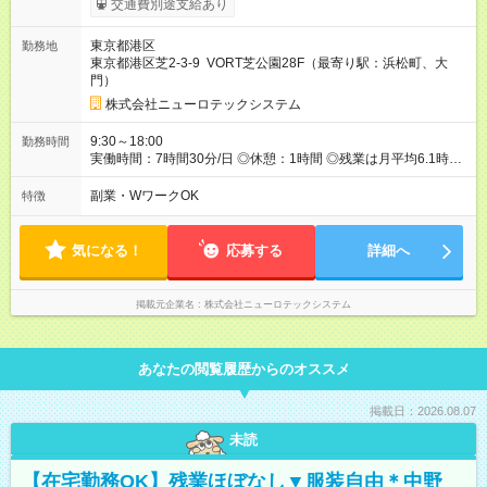
交通費別途支給あり
円＋職能手当：10,000円＋資格手当10,000円（例：基本情報技
術者試験） ■専門（2年制） 月給：220,000円（一律手当含む）
東京都港区
勤務地
└内訳：基本給 180,000円＋住宅手当20,000円＋職能手当：
東京都港区芝2-3-9 VORT芝公園28F（最寄り駅：浜松町、大
10,000円＋資格手当10,000円（例：基本情報技術者試験） 【試
門）
用期間】試用期間あり 試用期間の長さ：3ヶ月 雇用形態、給与
は本採用時と同じです。
株式会社ニューロテックシステム
9:30～18:00
勤務時間
実働時間：7時間30分/日 ◎休憩：1時間 ◎残業は月平均6.1時間
（2024年度実績）
副業・WワークOK
特徴
気になる！
応募する
詳細へ
掲載元企業名
株式会社ニューロテックシステム
あなたの閲覧履歴からのオススメ
掲載日：2026.08.07
未読
【在宅勤務OK】残業ほぼなし▼服装自由＊中野