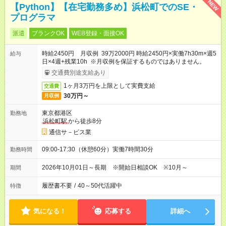
NEW
【Python】【在宅勤務多め】浜松町でのSE・
プログラマ
派遣
ブランクOK
WEB登録・面接OK
時給2450円 月収例 39万2000円 時給2450円×実働7h30m×週5
給与
日×4週+残業10h ※月収例を保証するものではありません。
交通費別途支給あり
1ヶ月3万円を上限として実費支給
交通費
30万円～
月収例
東京都港区
勤務地
浜松町駅
から徒歩8分
通信サ－ビス業
09:00-17:30（休憩60分）実働7時間30分
勤務時間
2026年10月01日～長期 ※開始日相談OK ※10月～
期間
履歴書不要
/
40～50代活躍中
特徴
気になる！
応募する
詳細へ