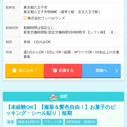
用期間なし
東京都八王子市
勤務地
東京都八王子市明神町（最寄り駅：京王八王子駅）
株式会社ワンベルウッズ
勤務時間は指定なし
勤務時間
変形労働時間制 想定労働時間160時間/月 【シフト例】 ・8：00
～21：00
単発・1日のみOK
期間
週1日からOK / 日払いOK / 副業・WワークOK / 10名以上の大量
特徴
募集
気になる！
応募する
詳細へ
未読
【未経験OK】【服装＆髪色自由！】お菓子のピ
ッキング・シール貼り｜短期
派遣
職種未経験OK
ブランクOK
WEB登録・面接OK