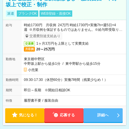
坂上で校正・制作
派遣
ブランクOK
WEB登録・面接OK
時給1730円 月収例 24万円 時給1730円×実働7h×週5日×4
給与
週 ※月収例を保証するものではありません。※給与即受取りサ
ービス利用可（利用条件有）
交通費別途支給あり
1ヶ月3万円を上限として実費支給
交通費
20～25万円
月収例
東京都中野区
勤務地
中野坂上駅から徒歩1分
/
東中野駅から徒歩15分
小売業
09:30-17:30（休憩60分）実働7時間（残業少なめ！）
勤務時間
即日～長期 ※開始日相談OK
期間
履歴書不要
/
服装自由
特徴
気になる！
応募する
詳細へ