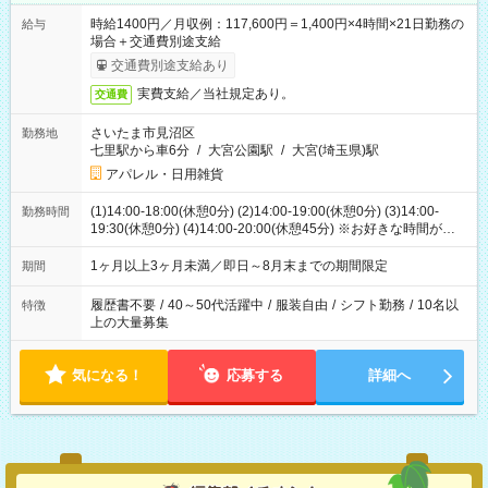
時給1400円／月収例：117,600円＝1,400円×4時間×21日勤務の
給与
場合＋交通費別途支給
交通費別途支給あり
実費支給／当社規定あり。
交通費
さいたま市見沼区
勤務地
七里駅から車6分
/
大宮公園駅
/
大宮(埼玉県)駅
アパレル・日用雑貨
(1)14:00-18:00(休憩0分) (2)14:00-19:00(休憩0分) (3)14:00-
勤務時間
19:30(休憩0分) (4)14:00-20:00(休憩45分) ※お好きな時間が選べ
ます
1ヶ月以上3ヶ月未満／即日～8月末までの期間限定
期間
履歴書不要
/
40～50代活躍中
/
服装自由
/
シフト勤務
/
10名以
特徴
上の大量募集
気になる！
応募する
詳細へ