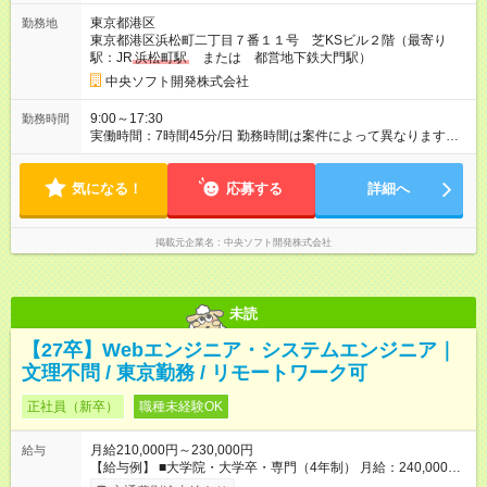
上 ※専門学校・短大卒は入社3年目に大卒給与と同等額を保証。
東京都港区
勤務地
以降、昇給率等の待遇についても大卒と同等 ■給与内訳 ・基本
東京都港区浜松町二丁目７番１１号 芝KSビル２階（最寄り
給80,300円(専門学校・短大卒の場合、70,300円) ・その他手当
駅：JR
浜松町駅
または 都営地下鉄大門駅）
139,700円（一律支給） ・みなし残業代30,000円※（月18時間
分、超過分は別途支給） ※みなし残業手当は18時間分の固定残
中央ソフト開発株式会社
業代として、時間外労働の有無にかかわらず支給。超過分は別
途支給。（みなし残業代は上記月給金額に含む） ■上記外手当
9:00～17:30
勤務時間
・通勤手当：毎月５万円まで ・資格手当：受験状況に合わせて
実働時間：7時間45分/日 勤務時間は案件によって異なります
給与に加算 ■その他 ・賞与：2回（前年実績） ・試用期間：3か
が、原則夜勤の無い案件となります。 残業は平均月20時間程度
月（労働条件変更なし） 【試用期間】試用期間あり 試用期間の
です。
長さ：6ヶ月 ※ 雇用形態と給与に、本採用時と異なる部分があり
気になる！
応募する
詳細へ
ます。 雇用形態：本採用時と同じです。 給与：月給 200,000
円 ～ 200,000円 試用期間中の給与は正規給与提示の80%程度の
金額となります。 試用期間の長さについて、６ヶ月と記載して
掲載元企業名
中央ソフト開発株式会社
いますが、初配属時までとなります。 外部研修は課題を消化し
ていくカリキュラムのため、本人の頑張り次第で期間を短くす
ることも可能となります！
未読
【27卒】Webエンジニア・システムエンジニア｜
文理不問 / 東京勤務 / リモートワーク可
正社員（新卒）
職種未経験OK
月給210,000円～230,000円
給与
【給与例】 ■大学院・大学卒・専門（4年制） 月給：240,000円
（一律手当含む） └内訳：基本給 200,000円＋住宅手当20,000