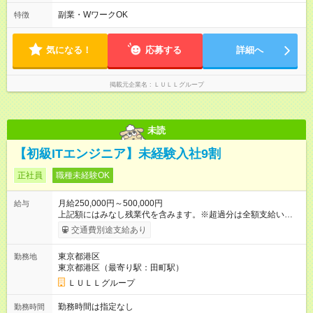
分～19時00分（休憩1時間） ・9時00分～18時00分（休憩1時
上アップした社員も。 エンジニアへの還元率は業界高水準の
間） ＼平日夜も、ちゃんと「自分時間」がつくれます／ 残業は
副業・WワークOK
特徴
87％。 スキルを磨いた分だけ、収入アップも目指せる環境で
月平均10時間程度。 仕事終わりに資格の勉強やゲーム、推し活
す！ 【試用期間】試用期間あり 試用期間の長さ：6ヶ月 ※ 雇用
やサウナなど、 趣味の時間を楽しむ社員も多くいます◎
形態と給与に、本採用時と異なる部分があります。 雇用形態：
気になる！
応募する
詳細へ
中途採用（契約社員） 給与：月給 230,000円以上 上記額にはみ
なし残業代を含みます。※超過分は全額支給いたします。 みな
し残業代 21,329円／月 みなし残業時間 13時間／月 ※交通費は
掲載元企業名
ＬＵＬＬグループ
別途支給いたします ※研修期間中（最大12ヶ月間）も、試用期
間中と同一の給与となります。
未読
【初級ITエンジニア】未経験入社9割
正社員
職種未経験OK
月給250,000円～500,000円
給与
上記額にはみなし残業代を含みます。※超過分は全額支給いたし
ます。 みなし残業代 21,675円／月 みなし残業時間 12時間／月 -
交通費別途支給あり
------------------------------------------------------- ≪経験者の方は以下と
なります≫ --------------------------------------------------------- ◎月給35
東京都港区
勤務地
万円～＋業績賞与＋交通費＋各種手当 ※固定残業代（30時間/6
東京都港区（最寄り駅：田町駅）
万6，610円分）を含む。超過分は追加支給いたします 能力やス
キルを考慮し初任給を決定。経験者の方は前給考慮も可能で
ＬＵＬＬグループ
す！ ◎昇給年1回（研修終了後） ◎賞与年2回（2月・8月）＋業
績賞与あり ◤スキルアップも、収入アップも。◢ 入社後の成長
勤務時間は指定なし
勤務時間