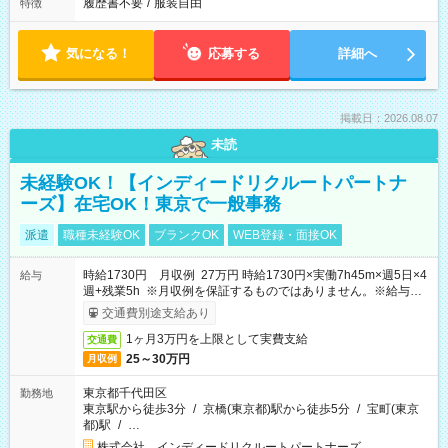
履歴書不要
/
服装自由
特徴
気になる！
応募する
詳細へ
掲載日：2026.08.07
未読
未経験OK！【インディードリクルートパートナ
ーズ】在宅OK！東京で一般事務
派遣
職種未経験OK
ブランクOK
WEB登録・面接OK
時給1730円 月収例 27万円 時給1730円×実働7h45m×週5日×4
給与
週+残業5h ※月収例を保証するものではありません。※給与即
受取りサービス利用可（利用条件有）
交通費別途支給あり
1ヶ月3万円を上限として実費支給
交通費
25～30万円
月収例
東京都千代田区
勤務地
東京駅から徒歩3分
/
京橋(東京都)駅から徒歩5分
/
宝町(東京
都)駅
/
…
株式会社 インディードリクルートパートナーズ