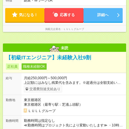
副業・WワークOK
特徴
87％。 スキルを磨いた分だけ、収入アップも目指せる環境で
月平均10時間程度。 仕事終わりに資格の勉強やゲーム、推し活
す！ 【試用期間】試用期間あり 試用期間の長さ：6ヶ月 ※ 雇用
やサウナなど、 趣味の時間を楽しむ社員も多くいます◎
形態と給与に、本採用時と異なる部分があります。 雇用形態：
気になる！
応募する
詳細へ
中途採用（契約社員） 給与：月給 230,000円以上 上記額にはみ
なし残業代を含みます。※超過分は全額支給いたします。 みな
し残業代 21,329円／月 みなし残業時間 13時間／月 ※交通費は
掲載元企業名
ＬＵＬＬグループ
別途支給いたします ※研修期間中（最大12ヶ月間）も、試用期
間中と同一の給与となります。
未読
【初級ITエンジニア】未経験入社9割
正社員
職種未経験OK
月給250,000円～500,000円
給与
上記額にはみなし残業代を含みます。※超過分は全額支給いたし
ます。 みなし残業代 21,675円／月 みなし残業時間 12時間／月 -
交通費別途支給あり
------------------------------------------------------- ≪経験者の方は以下と
なります≫ --------------------------------------------------------- ◎月給35
東京都港区
勤務地
万円～＋業績賞与＋交通費＋各種手当 ※固定残業代（30時間/6
東京都港区（最寄り駅：芝浦ふ頭駅）
万6，610円分）を含む。超過分は追加支給いたします 能力やス
キルを考慮し初任給を決定。経験者の方は前給考慮も可能で
ＬＵＬＬグループ
す！ ◎昇給年1回（研修終了後） ◎賞与年2回（2月・8月）＋業
績賞与あり ◤スキルアップも、収入アップも。◢ 入社後の成長
勤務時間は指定なし
勤務時間
や頑張りは、しっかり給与で還元しています。 実際にほぼ全員
≪勤務時間はプロジェクト先により変動いたします≫ ・10時00
が入社1年以内に昇給を実現。 なかには転職後に年収250万円以