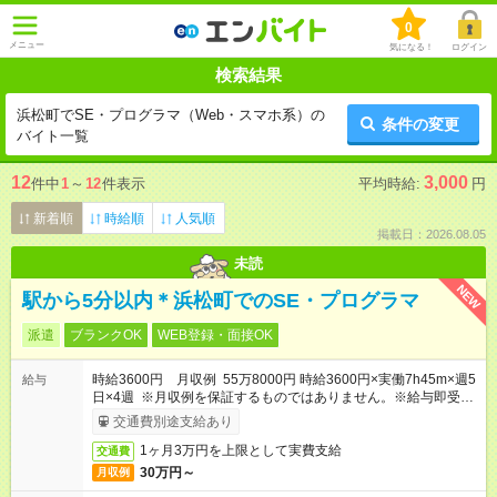
0
メニュー
気になる！
ログイン
検索結果
浜松町でSE・プログラマ（Web・スマホ系）の
条件の変更
バイト一覧
12
3,000
件中
1
～
12
件表示
平均時給:
円
新着順
時給順
人気順
掲載日：2026.08.05
未読
NEW
駅から5分以内＊浜松町でのSE・プログラマ
派遣
ブランクOK
WEB登録・面接OK
時給3600円 月収例 55万8000円 時給3600円×実働7h45m×週5
給与
日×4週 ※月収例を保証するものではありません。※給与即受取
りサービス利用可（利用条件有）
交通費別途支給あり
1ヶ月3万円を上限として実費支給
交通費
30万円～
月収例