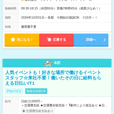
09:30-18:15（休憩60分）実働7時間45分（残業少なめ！）
勤務時間
2026年10月01日～長期 ※開始日相談OK ※10月～！
期間
履歴書不要
特徴
気になる！
応募する
詳細へ
未読
人気イベントも！好きな場所で働けるイベント
スタッフ☆来社不要！働いたその日に給料もら
える日払い/T1
アルバイト
職種未経験OK
日給13,000円～
給与
＋交通費支給 ★交通費全額支給！ ┗案件により規定あり ★日払
いOK！（規定あり） ┗働いたその日に現金GET♪ お仕事後はコ
交通費別途支給あり
ンビニATMから 日払い分を引き落とせます！ 【試用期間】試