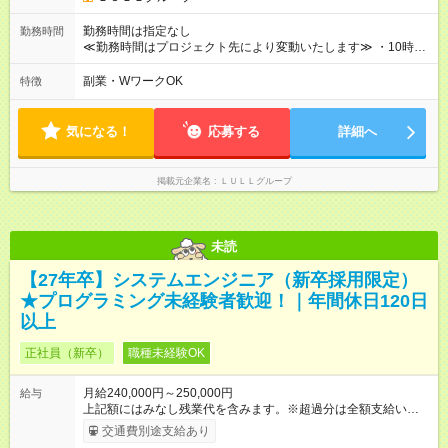
す！ ◎昇給年1回（研修終了後） ◎賞与年2回（2月・8月）＋業
績賞与あり ◤スキルアップも、収入アップも。◢ 入社後の成長
勤務時間は指定なし
勤務時間
や頑張りは、しっかり給与で還元しています。 実際にほぼ全員
≪勤務時間はプロジェクト先により変動いたします≫ ・10時00
が入社1年以内に昇給を実現。 なかには転職後に年収250万円以
分～19時00分（休憩1時間） ・9時00分～18時00分（休憩1時
上アップした社員も。 エンジニアへの還元率は業界高水準の
間） ＼平日夜も、ちゃんと「自分時間」がつくれます／ 残業は
副業・WワークOK
特徴
87％。 スキルを磨いた分だけ、収入アップも目指せる環境で
月平均10時間程度。 仕事終わりに資格の勉強やゲーム、推し活
す！ 【試用期間】試用期間あり 試用期間の長さ：6ヶ月 ※ 雇用
やサウナなど、 趣味の時間を楽しむ社員も多くいます◎
形態と給与に、本採用時と異なる部分があります。 雇用形態：
気になる！
応募する
詳細へ
中途採用（契約社員） 給与：月給 230,000円以上 上記額にはみ
なし残業代を含みます。※超過分は全額支給いたします。 みな
し残業代 21,329円／月 みなし残業時間 13時間／月 ※交通費は
掲載元企業名
ＬＵＬＬグループ
別途支給いたします ※研修期間中（最大12ヶ月間）も、試用期
間中と同一の給与となります。
未読
【27年卒】システムエンジニア（新卒採用限定）
★プログラミング未経験者歓迎！｜年間休日120日
以上
正社員（新卒）
職種未経験OK
月給240,000円～250,000円
給与
上記額にはみなし残業代を含みます。※超過分は全額支給いたし
ます。 みなし残業代 30,000円／月 みなし残業時間 18時間／月
交通費別途支給あり
大卒：月給250,000円以上 専門学校・短大卒：月給240,000円以