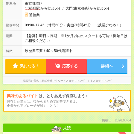
東京都港区
勤務地
浜松町駅
から徒歩5分
/
大門(東京都)駅から徒歩5分
通信業
09:00-17:45（休憩60分）実働7時間45分 （残業少なめ！）
勤務時間
【急募】即日～長期 ※1か月以内のスタートも可能！開始日は
期間
ご相談ください
履歴書不要
/
40～50代活躍中
特徴
気になる！
応募する
詳細へ
掲載元企業名
株式会社リクルートスタッフィング ＩＴスタッフィング
興味のあるバイト
は、とりあえず保存しよう♪
保存した求人は、後からまとめて応募できるよ。
企業からアプローチが届くことも！
掲載日：2026.08.04
未読