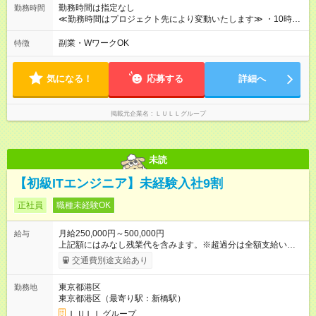
績賞与あり ◤スキルアップも、収入アップも。◢ 入社後の成長
勤務時間は指定なし
勤務時間
や頑張りは、しっかり給与で還元しています。 実際にほぼ全員
≪勤務時間はプロジェクト先により変動いたします≫ ・10時00
が入社1年以内に昇給を実現。 なかには転職後に年収250万円以
分～19時00分（休憩1時間） ・9時00分～18時00分（休憩1時
上アップした社員も。 エンジニアへの還元率は業界高水準の
間） ＼平日夜も、ちゃんと「自分時間」がつくれます／ 残業は
副業・WワークOK
特徴
87％。 スキルを磨いた分だけ、収入アップも目指せる環境で
月平均10時間程度。 仕事終わりに資格の勉強やゲーム、推し活
す！ 【試用期間】試用期間あり 試用期間の長さ：6ヶ月 ※ 雇用
やサウナなど、 趣味の時間を楽しむ社員も多くいます◎
形態と給与に、本採用時と異なる部分があります。 雇用形態：
気になる！
応募する
詳細へ
中途採用（契約社員） 給与：月給 230,000円以上 上記額にはみ
なし残業代を含みます。※超過分は全額支給いたします。 みな
し残業代 21,329円／月 みなし残業時間 13時間／月 ※交通費は
掲載元企業名
ＬＵＬＬグループ
別途支給いたします ※研修期間中（最大12ヶ月間）も、試用期
間中と同一の給与となります。
未読
【初級ITエンジニア】未経験入社9割
正社員
職種未経験OK
月給250,000円～500,000円
給与
上記額にはみなし残業代を含みます。※超過分は全額支給いたし
ます。 みなし残業代 21,675円／月 みなし残業時間 12時間／月 -
交通費別途支給あり
------------------------------------------------------- ≪経験者の方は以下と
なります≫ --------------------------------------------------------- ◎月給35
東京都港区
勤務地
万円～＋業績賞与＋交通費＋各種手当 ※固定残業代（30時間/6
東京都港区（最寄り駅：新橋駅）
万6，610円分）を含む。超過分は追加支給いたします 能力やス
キルを考慮し初任給を決定。経験者の方は前給考慮も可能で
ＬＵＬＬグループ