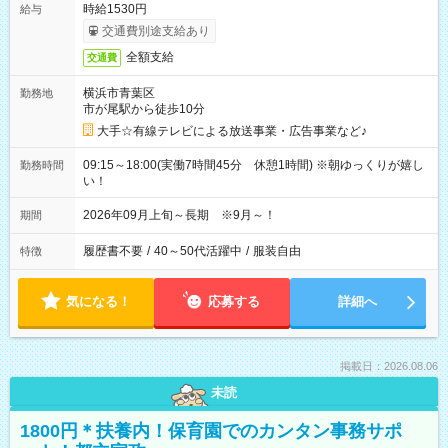
時給1530円
給与
交通費別途支給あり
全額支給
交通費
横浜市青葉区
勤務地
市が尾駅から徒歩10分
大手☆有線テレビによる放送事業・広告事業など♪
09:15～18:00(実働7時間45分 休憩1時間) ※朝ゆっくりが嬉し
勤務時間
い！
2026年09月上旬～長期 ※9月～！
期間
履歴書不要
/
40～50代活躍中
/
服装自由
特徴
気になる！
応募する
詳細へ
掲載日：2026.08.06
未読
1800円＊扶養内！保育園でのカンタン事務サポ