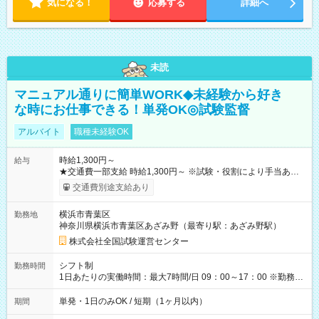
気になる！
応募する
詳細へ
未読
マニュアル通りに簡単WORK◆未経験から好き
な時にお仕事できる！単発OK◎試験監督
アルバイト
職種未経験OK
時給1,300円～
給与
★交通費一部支給 時給1,300円～ ※試験・役割により手当あり
※勤務回数により昇給あり 【即給（前払い）オプションあ
交通費別途支給あり
り！】 希望される場合、勤務から1週間ほどで給与の一部を受け
取れます。 ※手数料418円がかかります。 【過去試験日の収入
横浜市青葉区
勤務地
例】 ・河合塾模擬試験 8:30～17:30（休憩1時間） 時給1,300円
神奈川県横浜市青葉区あざみ野（最寄り駅：あざみ野駅）
×8時間＝日収10,400円＋交通費 ※当日の役割により時給＋100
円の場合あり ・国家試験 7:00～13:30（休憩なし） 時給1,300
株式会社全国試験運営センター
円（役割手当＋100円）×6時間＝日収8,400円＋交通費 【試用期
間】試用期間なし
シフト制
勤務時間
1日あたりの実働時間：最大7時間/日 09：00～17：00 ※勤務時
間は 試験により異なります。
単発・1日のみOK / 短期（1ヶ月以内）
期間