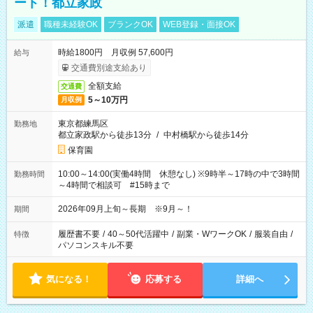
ート！都立家政
派遣
職種未経験OK
ブランクOK
WEB登録・面接OK
時給1800円 月収例 57,600円
給与
交通費別途支給あり
全額支給
交通費
5～10万円
月収例
東京都練馬区
勤務地
都立家政駅から徒歩13分
/
中村橋駅から徒歩14分
保育園
10:00～14:00(実働4時間 休憩なし) ※9時半～17時の中で3時間
勤務時間
～4時間で相談可 #15時まで
2026年09月上旬～長期 ※9月～！
期間
履歴書不要
/
40～50代活躍中
/
副業・WワークOK
/
服装自由
/
特徴
パソコンスキル不要
気になる！
応募する
詳細へ