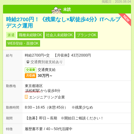
掲載日：2026.08.04
未読
NEW
時給2700円！《残業なし×駅徒歩4分》ITヘルプ
デスク運用
派遣
職種未経験OK
社会人未経験OK
ブランクOK
WEB登録・面接OK
時給2700円+交 【月収例】43万2000円
給与
交通費別途支給あり
交通費支給
交通費
30万円～
月収例
東京都港区
勤務地
浜松町駅
から徒歩8分
エンジニアリング企業
8:00～16:45（休憩:45分） ※残業少なめ
勤務時間
【急募】即日～長期 ※開始日ご相談ください！
期間
履歴書不要
/
40～50代活躍中
特徴