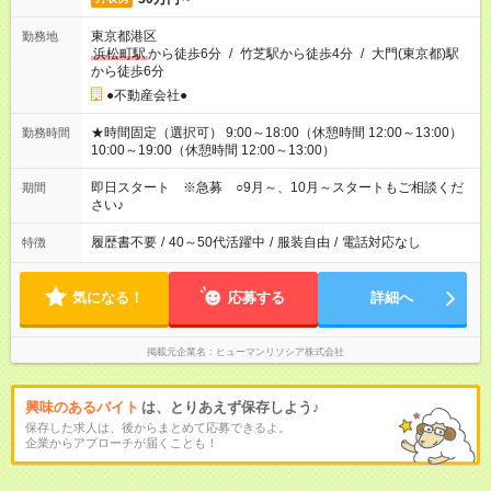
東京都港区
勤務地
浜松町駅
から徒歩6分
/
竹芝駅から徒歩4分
/
大門(東京都)駅
から徒歩6分
●不動産会社●
★時間固定（選択可） 9:00～18:00（休憩時間 12:00～13:00）
勤務時間
10:00～19:00（休憩時間 12:00～13:00）
即日スタート ※急募 ○9月～、10月～スタートもご相談くだ
期間
さい♪
履歴書不要
/
40～50代活躍中
/
服装自由
/
電話対応なし
特徴
気になる！
応募する
詳細へ
掲載元企業名
ヒューマンリソシア株式会社
興味のあるバイト
は、とりあえず保存しよう♪
保存した求人は、後からまとめて応募できるよ。
企業からアプローチが届くことも！