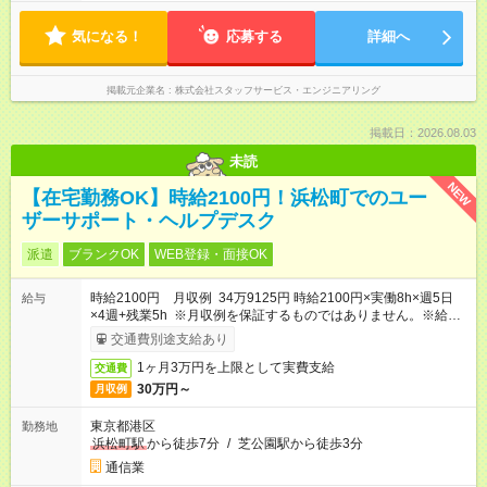
気になる！
応募する
詳細へ
掲載元企業名
株式会社スタッフサービス・エンジニアリング
掲載日：2026.08.03
未読
NEW
【在宅勤務OK】時給2100円！浜松町でのユー
ザーサポート・ヘルプデスク
派遣
ブランクOK
WEB登録・面接OK
時給2100円 月収例 34万9125円 時給2100円×実働8h×週5日
給与
×4週+残業5h ※月収例を保証するものではありません。※給与
即受取りサービス利用可（利用条件有）
交通費別途支給あり
1ヶ月3万円を上限として実費支給
交通費
30万円～
月収例
東京都港区
勤務地
浜松町駅
から徒歩7分
/
芝公園駅から徒歩3分
通信業