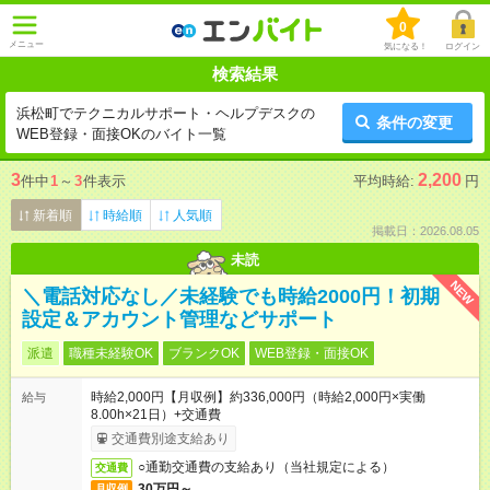
0
メニュー
気になる！
ログイン
検索結果
浜松町でテクニカルサポート・ヘルプデスクの
条件の変更
WEB登録・面接OKのバイト一覧
3
2,200
件中
1
～
3
件表示
平均時給:
円
新着順
時給順
人気順
掲載日：2026.08.05
未読
NEW
＼電話対応なし／未経験でも時給2000円！初期
設定＆アカウント管理などサポート
派遣
職種未経験OK
ブランクOK
WEB登録・面接OK
時給2,000円【月収例】約336,000円（時給2,000円×実働
給与
8.00h×21日）+交通費
交通費別途支給あり
○通勤交通費の支給あり（当社規定による）
交通費
30万円～
月収例