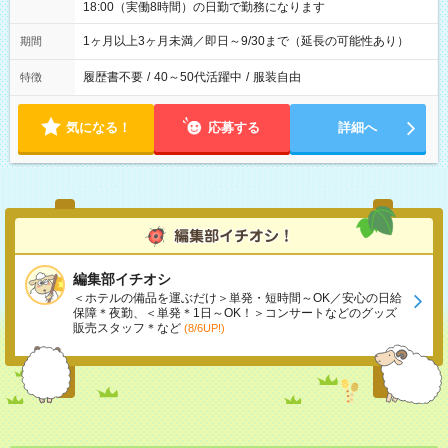
18:00（実働8時間）の日勤で勤務になります
1ヶ月以上3ヶ月未満／即日～9/30まで（延長の可能性あり）
期間
履歴書不要
/
40～50代活躍中
/
服装自由
特徴
気になる！
応募する
詳細へ
編集部イチオシ
＜ホテルの備品を運ぶだけ＞単発・短時間～OK／安心の日給
保障＊夜勤、＜単発＊1日～OK！＞コンサートなどのグッズ
販売スタッフ＊など
(8/6UP!)