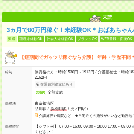
未読
3ヵ月で80万円稼ぐ！未経験OK＊おばあちゃ
派遣
職種未経験OK
社会人未経験OK
ブランクOK
WEB登録・面接OK
【短期間でガッツリ稼ぐなら介護】 年齢・学歴不問＊
無資格の方：時給1530円～1912円 / 介護福祉士：時給183
給与
2162円
交通費別途支給あり
全額支給
交通費
東京都港区
勤務地
品川駅
/
浜松町駅
/
虎ノ門駅
/
…
介護施設や病院など ★自宅近くの施設がいいなど勤務地
【シフト例】 07:00～16:00 09:00～18:00 17:00
勤務時間
ください！