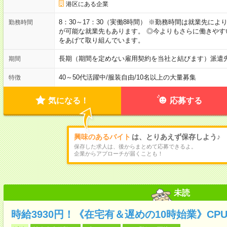
港区にある企業
8：30～17：30（実働8時間） ※勤務時間は就業先に
勤務時間
が可能な就業先もあります。 ◎今よりもさらに働きや
をあげて取り組んでいます。
長期（期間を定めない雇用契約を当社と結びます）派遣
期間
40～50代活躍中
/
服装自由
/
10名以上の大量募集
特徴
気になる！
応募する
興味のあるバイト
は、とりあえず保存しよう♪
保存した求人は、後からまとめて応募できるよ。
企業からアプローチが届くことも！
未読
時給3930円！《在宅有＆遅めの10時始業》CPU高