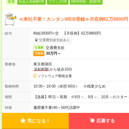
派遣
社会人未経験OK
ブランクOK
WEB登録・面接OK
≪来社不要！カンタンWEB登録≫月収例62万8800円
時給3930円+交 【月収例】62万8800円
給与
交通費別途支給あり
交通費支給
交通費
30万円～
月収例
東京都港区
勤務地
浜松町駅
から徒歩10分
ソフトウェア開発企業
10:00～19:00（休憩:60分） ※残業少なめ
勤務時間
【急募】即日～長期 ※8月～、9月～、10月～のスタ
期間
履歴書不要
/
40～50代活躍中
特徴
気になる！
応募する