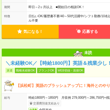
即日～2ヶ月以上 ■開始日の相談OK！
期間
日払いOK
/
履歴書不要
/
40～50代活躍中
/
シフト勤務
/
10名
特徴
ル不要
気になる！
応募する
未読
＼未経験OK／【時給1800円】英語＆残業少し
派遣
職種未経験OK
ブランクOK
WEB登録・面接OK
【浜松町】英語のブラッシュアップに！海外とのや
時給1800円～1850円 月収例 279,000円～286,750円+
給与
交通費別途支給あり
全額支給
交通費