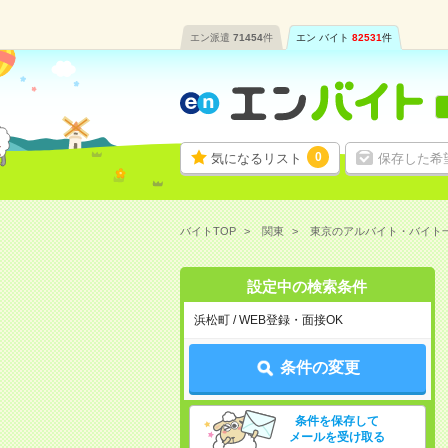
エン派遣
71454
件
エン バイト
82531
件
0
気になるリスト
保存した希
バイトTOP
関東
東京のアルバイト・バイト
設定中の検索条件
浜松町 / WEB登録・面接OK
条件の変更
条件を保存して
メールを受け取る