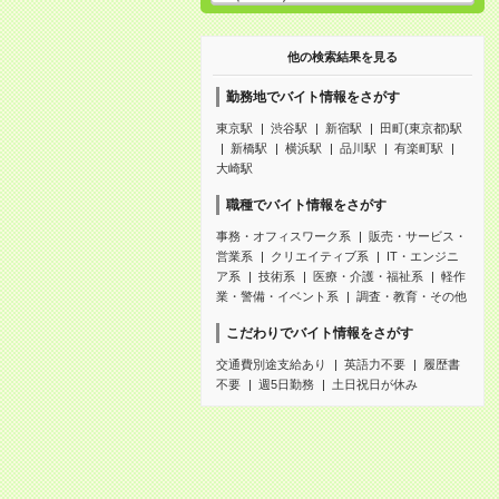
他の検索結果を見る
勤務地でバイト情報をさがす
東京駅
渋谷駅
新宿駅
田町(東京都)駅
新橋駅
横浜駅
品川駅
有楽町駅
大崎駅
職種でバイト情報をさがす
事務・オフィスワーク系
販売・サービス・
営業系
クリエイティブ系
IT・エンジニ
ア系
技術系
医療・介護・福祉系
軽作
業・警備・イベント系
調査・教育・その他
こだわりでバイト情報をさがす
交通費別途支給あり
英語力不要
履歴書
不要
週5日勤務
土日祝日が休み