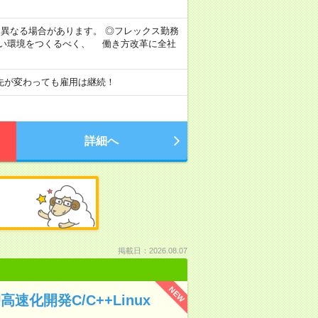
より異なる場合があります。 ◎フレックス勤務
すい環境をつくるべく、 働き方改革に全社
先が変わっても雇用は継続！
詳細へ
掲載日：2026.08.07
NEW
速化開発C/C++Linux