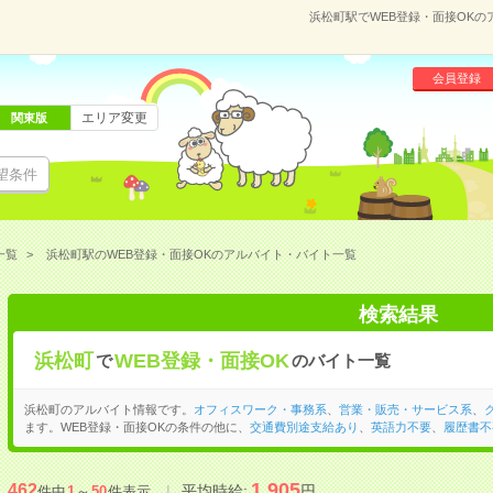
浜松町駅でWEB登録・面接OK
会員登録
エリア変更
関東版
望条件
一覧
浜松町駅のWEB登録・面接OKのアルバイト・バイト一覧
検索結果
浜松町
WEB登録・面接OK
で
のバイト一覧
浜松町のアルバイト情報です。
オフィスワーク・事務系
、
営業・販売・サービス系
、
ます。WEB登録・面接OKの条件の他に、
交通費別途支給あり
、
英語力不要
、
履歴書不
1,905
462
平均時給:
円
件中
1
～
50
件表示