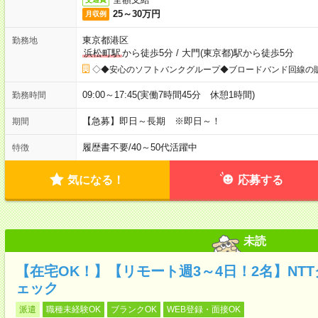
25～30万円
月収例
東京都港区
勤務地
浜松町駅
から徒歩5分
/
大門(東京都)駅から徒歩5分
◇◆安心のソフトバンクグループ◆ブロードバンド回線の
09:00～17:45(実働7時間45分 休憩1時間)
勤務時間
【急募】即日～長期 ※即日～！
期間
履歴書不要
/
40～50代活躍中
特徴
気になる！
応募する
未読
【在宅OK！】【リモート週3～4日！2名】NT
ェック
派遣
職種未経験OK
ブランクOK
WEB登録・面接OK