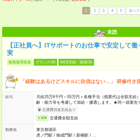
1
2
3
4
5
次へ
未読
【正社員へ】ITサポートのお仕事で安定して働
実
無期雇用派遣
ブランクOK
WEB登録・面接OK
「経験はあるけどスキルに自信はない…」 研修付き
月給25万6千円～55万円＋各種手当（残業代は全額支給）
給与
齢・能力等を考慮して加給・優遇します。★同一就業先で
交通費別途支給あり
交通費全額支給
交通費
東京都港区
勤務地
虎ノ門駅
/
御成門駅
/
新橋駅
/
…