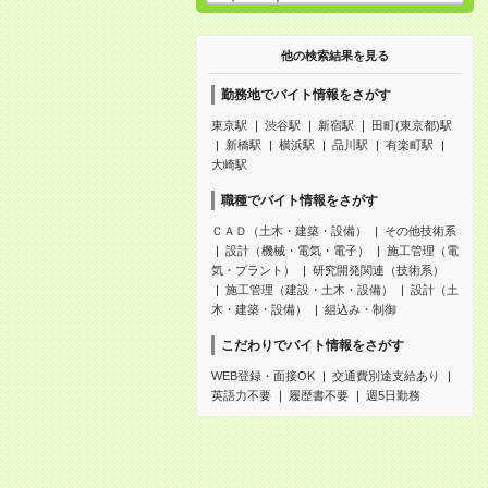
他の検索結果を見る
勤務地でバイト情報をさがす
東京駅
渋谷駅
新宿駅
田町(東京都)駅
新橋駅
横浜駅
品川駅
有楽町駅
大崎駅
職種でバイト情報をさがす
ＣＡＤ（土木・建築・設備）
その他技術系
設計（機械・電気・電子）
施工管理（電
気・プラント）
研究開発関連（技術系）
施工管理（建設・土木・設備）
設計（土
木・建築・設備）
組込み・制御
こだわりでバイト情報をさがす
WEB登録・面接OK
交通費別途支給あり
英語力不要
履歴書不要
週5日勤務