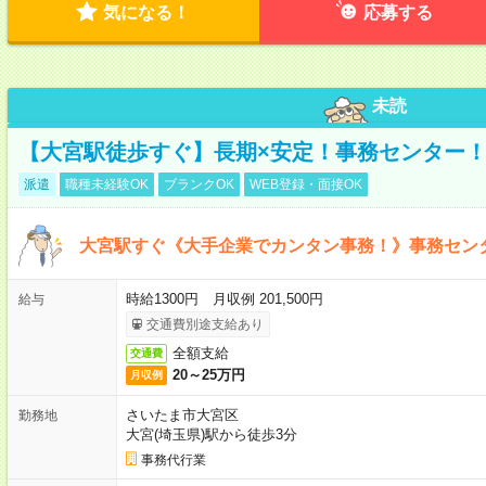
気になる！
応募する
未読
【大宮駅徒歩すぐ】長期×安定！事務センター
派遣
職種未経験OK
ブランクOK
WEB登録・面接OK
大宮駅すぐ《大手企業でカンタン事務！》事務セン
時給1300円 月収例 201,500円
給与
交通費別途支給あり
全額支給
交通費
20～25万円
月収例
さいたま市大宮区
勤務地
大宮(埼玉県)駅から徒歩3分
事務代行業