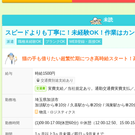
未読
スピードよりも丁寧に！未経験OK！作業はカン
派遣
職種未経験OK
ブランクOK
WEB登録・面接OK
猫の手も借りたい超繁忙期につき高時給スタート！
時給1500円
給与
交通費別途支給あり
実費支給／当社規定あり。通勤交通費実費支払／
交通費
埼玉県加須市
勤務地
加須駅から車10分
/
久喜駅から車20分
/
鴻巣駅から車20
物流・ロジスティクス
(1)09:00-17:00(休憩60分) ※休憩（12:00-12:50、15:00-1
勤務時間
1ヶ月以上3ヶ月未満／即日～9月末まで
期間