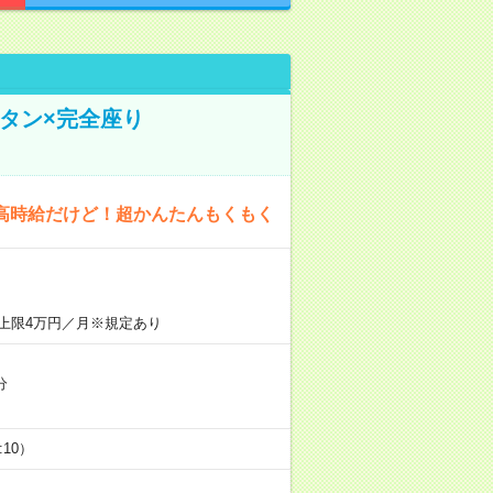
タン×完全座り
高時給だけど！超かんたんもくもく
上限4万円／月※規定あり
分
5:10）