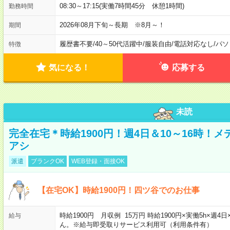
08:30～17:15(実働7時間45分 休憩1時間)
勤務時間
2026年08月下旬～長期 ※8月～！
期間
履歴書不要
/
40～50代活躍中
/
服装自由
/
電話対応なし
/
パソ
特徴
気になる！
応募する
未読
完全在宅＊時給1900円！週4日＆10～16時！
アシ
派遣
ブランクOK
WEB登録・面接OK
【在宅OK】時給1900円！四ツ谷でのお仕事
時給1900円 月収例 15万円 時給1900円×実働5h×
給与
ん。※給与即受取りサービス利用可（利用条件有）