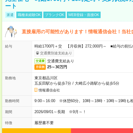
ート
派遣
職種未経験OK
ブランクOK
WEB登録・面接OK
直接雇用の可能性があります！情報通信会社！当社
時給1700円＋交 【月収例】272,000円～ ■給与の
給与
交通費別途支給あり
交通費支給あり
交通費
25～30万円
月収例
東京都品川区
勤務地
五反田駅から徒歩7分
/
大崎広小路駅から徒歩5分
情報通信会社
9:00～16:00 ※休憩60分。10時～18時・10時～19時
勤務時間
2026/09/01～長期 ※9月～！
期間
履歴書不要
特徴