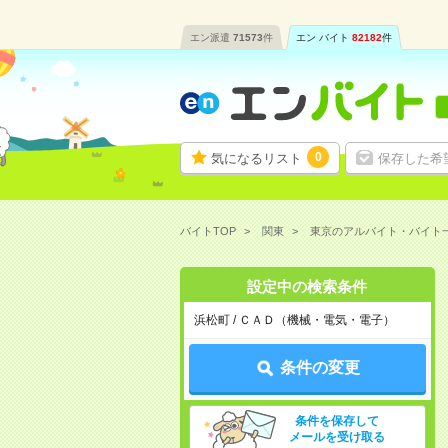
エン派遣
71573
件
エン バイト
82182
件
0
気になるリスト
保存した希
バイトTOP
関東
東京のアルバイト・バイト
設定中の検索条件
浜松町 / ＣＡＤ（機械・電気・電子）
条件の変更
条件を保存して
メールを受け取る