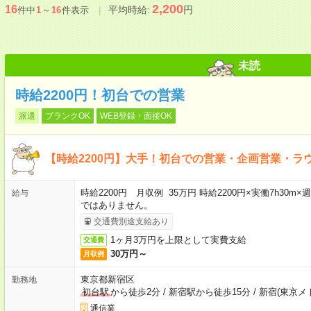
2,200
16
平均時給:
円
件中
1
～
16
件表示
未読
時給2200円！初台での営業
派遣
ブランクOK
WEB登録・面接OK
【時給2200円】大手！初台での営業・企画営業・ラ
時給2200円 月収例 35万円 時給2200円×実働7h30m
給与
ではありません。
交通費別途支給あり
1ヶ月3万円を上限として実費支給
交通費
30万円～
月収例
東京都新宿区
勤務地
初台駅
から徒歩2分
/
新宿駅から徒歩15分
/
新宿(東京メ
通信業