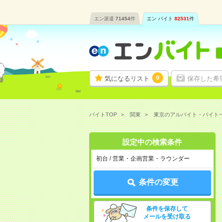
エン派遣
71454
件
エン バイト
82531
件
0
気になるリスト
保存した希
バイトTOP
関東
東京のアルバイト・バイト
設定中の検索条件
初台 / 営業・企画営業・ラウンダー
条件の変更
条件を保存して
メールを受け取る