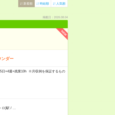
新着順
時給順
人気順
掲載日：2026.08.04
NEW
ウンダー
×週5日×4週+残業10h ※月収例を保証するもの
トロ)駅
/
…