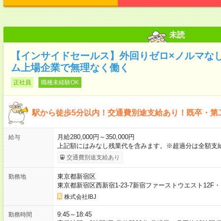
未読
【インサイドセールス】外回りゼロ×ノルマなし
ム上場企業で無理なく働く
正社員
職種未経験OK
駅から徒歩5分以内！交通費別途支給あり！既卒・第
月給280,000円～350,000円
給与
上記額にはみなし残業代を含みます。※超過分は全額支
交通費別途支給あり
東京都新宿区
勤務地
東京都新宿区西新宿1-23-7新宿ファーストウエスト12F
株式会社IBJ
9:45～18:45
勤務時間