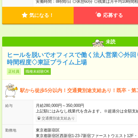
実働時間：8時間/日 ◎休憩60分 ◎残業は月平均10時間
気になる！
応募する
未読
ヒールを脱いでオフィスで働く法人営業◇外回
時間程度◇東証プライム上場
正社員
職種未経験OK
駅から徒歩5分以内！交通費別途支給あり！既卒・第
月給280,000円～350,000円
給与
上記額にはみなし残業代を含みます。※超過分は全額支
交通費別途支給あり
東京都新宿区
勤務地
東京都新宿区西新宿1-23-7新宿ファーストウエスト12F