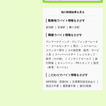
他の検索結果を見る
勤務地でバイト情報をさがす
新宿駅
笹塚駅
幡ケ谷駅
職種でバイト情報をさがす
テレマーケティング・テレフォンオペレータ
ー・コールセンター
窓口・ショールーム・
カウンター受付
その他営業・販売・サービ
ス系
スーパーバイザー
レジスタッフ・
販売（その他）
インサイドセールス
旅
行関連
キャンペーン・PRスタッフ
販売
（家電・モバイル）
こだわりでバイト情報をさがす
WEB登録・面接OK
交通費別途支給あり
英語力不要
履歴書不要
週5日勤務