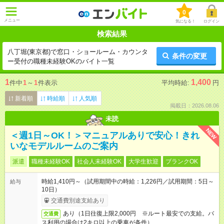
0
メニュー
気になる！
ログイン
検索結果
八丁堀(東京都)で窓口・ショールーム・カウンタ
条件の変更
ー受付の職種未経験OKのバイト一覧
1
1,400
件中
1
～
1
件表示
平均時給:
円
新着順
時給順
人気順
掲載日：2026.08.06
未読
NEW
＜週1日～OK！＞マニュアルありで安心！きれ
いなモデルルームのご案内
派遣
職種未経験OK
社会人未経験OK
大学生歓迎
ブランクOK
時給1,410円～（試用期間中の時給：1,226円／試用期間：5日～
給与
10日）
交通費別途支給あり
あり（1日往復上限2,000円 ※ルート最安での支給。バ
交通費
ス利用の場合は2キロ以上の乗車が条件）