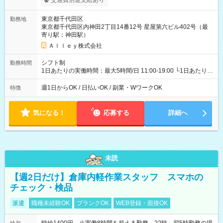
交通費別途支給あり
東京都千代田区
勤務地
東京都千代田区内神田2丁目14番12号 星屋第六ビル402号（最
寄り駅：神田駅）
Ａｌｌｅｙ株式会社
シフト制
勤務時間
1日あたりの実働時間：最大5時間/日 11:00-19:00 └1日あたりの
実働時間：1-5時間 └上記の時間帯内であれば、いつでも勤務可
能！ └平日・土曜日の中で、お好きな曜日でご勤務いただけま
週1日からOK / 日払いOK / 副業・WワークOK
特徴
す！ 【シフト例】 ・11:00～14:00 ・16:30～19:00 ・13:00～
18:00 などのように、自由な働き方が可能なお仕事です！
気になる！
応募する
詳細へ
未読
【週2日だけ】倉庫内軽作業スタッフ スマホの
チェック・検品
派遣
職種未経験OK
ブランクOK
WEB登録・面接OK