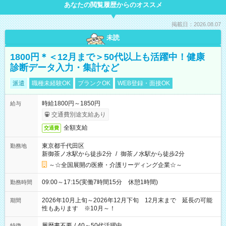
あなたの閲覧履歴からのオススメ
掲載日：2026.08.07
未読
1800円＊＜12月まで＞50代以上も活躍中！健康
診断データ入力・集計など
派遣
職種未経験OK
ブランクOK
WEB登録・面接OK
時給1800円～1850円
給与
交通費別途支給あり
全額支給
交通費
東京都千代田区
勤務地
新御茶ノ水駅から徒歩2分
/
御茶ノ水駅から徒歩2分
～☆全国展開の医療・介護リーディング企業☆～
09:00～17:15(実働7時間15分 休憩1時間)
勤務時間
2026年10月上旬～2026年12月下旬 12月末まで 延長の可能
期間
性もあります ※10月～！
履歴書不要
/
40～50代活躍中
特徴