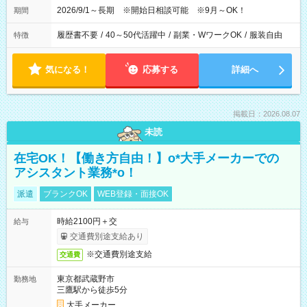
2026/9/1～長期 ※開始日相談可能 ※9月～OK！
期間
履歴書不要
/
40～50代活躍中
/
副業・WワークOK
/
服装自由
特徴
気になる！
応募する
詳細へ
掲載日：2026.08.07
未読
在宅OK！【働き方自由！】o*大手メーカーでの
アシスタント業務*o！
派遣
ブランクOK
WEB登録・面接OK
時給2100円＋交
給与
交通費別途支給あり
※交通費別途支給
交通費
東京都武蔵野市
勤務地
三鷹駅から徒歩5分
大手メーカー