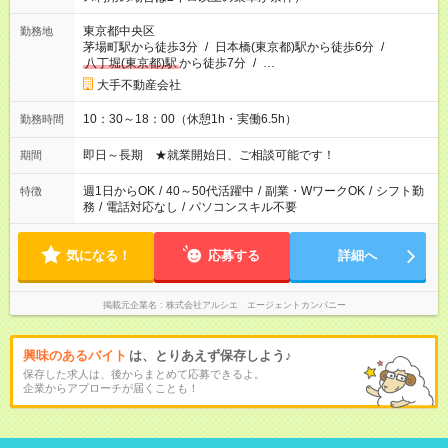
東京都中央区
勤務地
茅場町駅から徒歩3分
/
日本橋(東京都)駅から徒歩6分
/
八丁堀(東京都)駅
から徒歩7分
/
…
大手不動産会社
10：30～18：00（休憩1h・実働6.5h）
勤務時間
即日～長期 ★就業開始日、ご相談可能です！
期間
週1日からOK
/
40～50代活躍中
/
副業・WワークOK
/
シフト勤
特徴
務
/
電話対応なし
/
パソコンスキル不要
気になる！
応募する
詳細へ
掲載元企業名
株式会社アルシエ エージェントカンパニー
興味のあるバイト
は、とりあえず保存しよう♪
保存した求人は、後からまとめて応募できるよ。
企業からアプローチが届くことも！