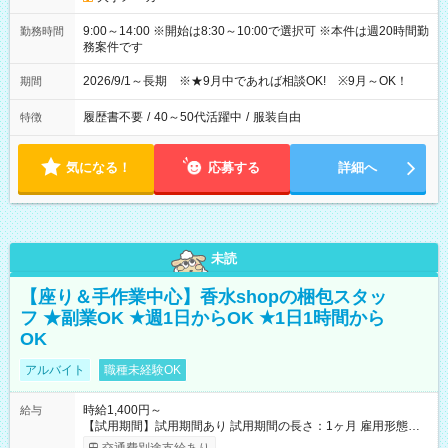
9:00～14:00 ※開始は8:30～10:00で選択可 ※本件は週20時間勤
勤務時間
務案件です
2026/9/1～長期 ※★9月中であれば相談OK! ※9月～OK！
期間
履歴書不要
/
40～50代活躍中
/
服装自由
特徴
気になる！
応募する
詳細へ
未読
【座り＆手作業中心】香水shopの梱包スタッ
フ ★副業OK ★週1日からOK ★1日1時間から
OK
アルバイト
職種未経験OK
時給1,400円～
給与
【試用期間】試用期間あり 試用期間の長さ：1ヶ月 雇用形態、
給与は本採用時と同じです。