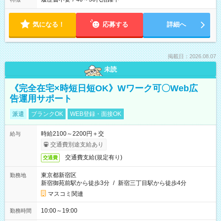
気になる！
応募する
詳細へ
掲載日：2026.08.07
未読
《完全在宅×時短日短OK》Wワーク可〇Web広
告運用サポート
派遣
ブランクOK
WEB登録・面接OK
時給2100～2200円＋交
給与
交通費別途支給あり
交通費支給(規定有り)
交通費
東京都新宿区
勤務地
新宿御苑前駅から徒歩3分
/
新宿三丁目駅から徒歩4分
マスコミ関連
10:00～19:00
勤務時間