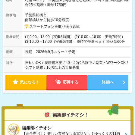
時給1400円 ※実働8時間を超える勤務、22時～翌5時勤務の場
給与
合25％割増：時給1750円
千葉県船橋市
勤務地
南船橋駅から徒歩10分程度
スマートフォンを取り扱う倉庫
(1)9:00～18:00（実働8時間） (2)10:00～18:00（実働7時間）
勤務時間
(3)10:00～17:00（実働6時間） ※時間帯選べます ※休憩60分
長期 2026年9月スタート予定
期間
日払いOK
/
履歴書不要
/
40～50代活躍中
/
副業・WワークOK
/
特徴
シフト勤務
/
10名以上の大量募集
気になる！
応募する
詳細へ
編集部イチオシ
【完全在宅！】難しい業務なし＆電話なし！ゆっくりの11時