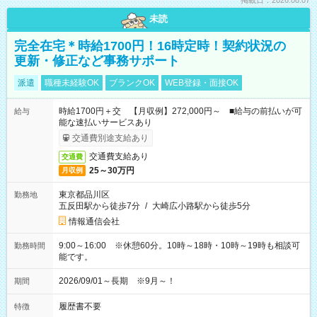
掲載日：2026.08.07
未読
完全在宅＊時給1700円！16時定時！契約状況の
更新・修正など事務サポート
派遣
職種未経験OK
ブランクOK
WEB登録・面接OK
時給1700円＋交 【月収例】272,000円～ ■給与の前払いが可
給与
能な速払いサービスあり
交通費別途支給あり
交通費支給あり
交通費
25～30万円
月収例
東京都品川区
勤務地
五反田駅から徒歩7分
/
大崎広小路駅から徒歩5分
情報通信会社
9:00～16:00 ※休憩60分。10時～18時・10時～19時も相談可
勤務時間
能です。
2026/09/01～長期 ※9月～！
期間
履歴書不要
特徴