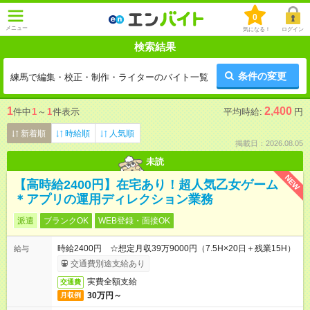
0
メニュー
気になる！
ログイン
検索結果
条件の変更
練馬で編集・校正・制作・ライターのバイト一覧
1
2,400
件中
1
～
1
件表示
平均時給:
円
新着順
時給順
人気順
掲載日：2026.08.05
未読
NEW
【高時給2400円】在宅あり！超人気乙女ゲーム
＊アプリの運用ディレクション業務
派遣
ブランクOK
WEB登録・面接OK
時給2400円 ☆想定月収39万9000円（7.5H×20日＋残業15H）
給与
交通費別途支給あり
実費全額支給
交通費
30万円～
月収例