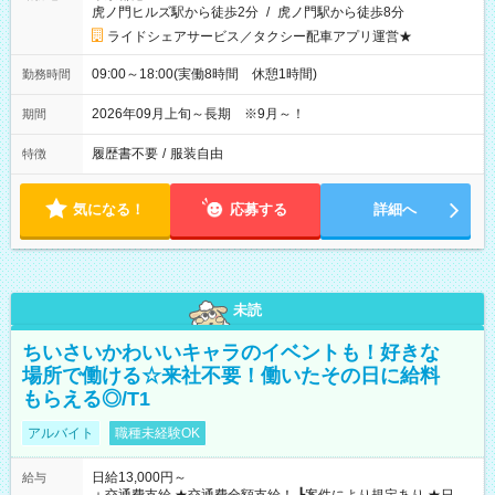
虎ノ門ヒルズ駅から徒歩2分
/
虎ノ門駅から徒歩8分
ライドシェアサービス／タクシー配車アプリ運営★
09:00～18:00(実働8時間 休憩1時間)
勤務時間
2026年09月上旬～長期 ※9月～！
期間
履歴書不要
/
服装自由
特徴
気になる！
応募する
詳細へ
未読
ちいさいかわいいキャラのイベントも！好きな
場所で働ける☆来社不要！働いたその日に給料
もらえる◎/T1
アルバイト
職種未経験OK
日給13,000円～
給与