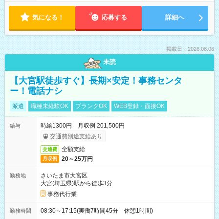
気になる！
応募する
詳細へ
掲載日：2026.08.06
未読
【大宮駅徒歩すぐ】長期×安定！事務センタ
ー！電話ナシ
派遣
職種未経験OK
ブランクOK
WEB登録・面接OK
時給1300円 月収例 201,500円
給与
交通費別途支給あり
全額支給
交通費
20～25万円
月収例
さいたま市大宮区
勤務地
大宮(埼玉県)駅から徒歩3分
事務代行業
08:30～17:15(実働7時間45分 休憩1時間)
勤務時間