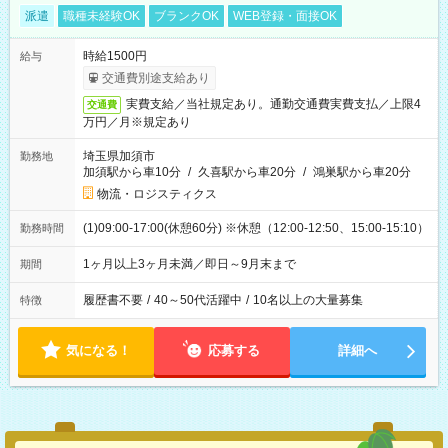
派遣
職種未経験OK
ブランクOK
WEB登録・面接OK
時給1500円
給与
交通費別途支給あり
実費支給／当社規定あり。通勤交通費実費支払／上限4
交通費
万円／月※規定あり
埼玉県加須市
勤務地
加須駅から車10分
/
久喜駅から車20分
/
鴻巣駅から車20分
物流・ロジスティクス
(1)09:00-17:00(休憩60分) ※休憩（12:00-12:50、15:00-15:10）
勤務時間
1ヶ月以上3ヶ月未満／即日～9月末まで
期間
履歴書不要
/
40～50代活躍中
/
10名以上の大量募集
特徴
気になる！
応募する
詳細へ