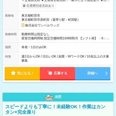
＋交通費支給 ★交通費全額支給！ ┗案件により規定あり ★日払
いOK！（規定あり） ┗働いたその日に現金GET♪ お仕事後はコ
交通費別途支給あり
ンビニATMから 日払い分を引き落とせます！ 【試用期間】試
用期間なし
東京都町田市
勤務地
東京都町田市原町田（最寄り駅：町田駅）
株式会社ワンベルウッズ
勤務時間は指定なし
勤務時間
変形労働時間制 想定労働時間160時間/月 【シフト例】 ・8：00
～21：00
単発・1日のみOK
期間
週1日からOK / 日払いOK / 副業・WワークOK / 10名以上の大量
特徴
募集
気になる！
応募する
詳細へ
未読
スピードよりも丁寧に！未経験OK！作業はカン
タン×完全座り