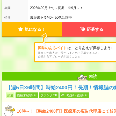
2026年09月上旬～長期 ※9月～！
期間
履歴書不要
/
40～50代活躍中
特徴
気になる！
応募する
興味のあるバイト
は、とりあえず保存しよう♪
保存した求人は、後からまとめて応募できるよ。
企業からアプローチが届くことも！
未読
【週5日×6時間】時給2400円！長期！情報誌
派遣
職種未経験OK
ブランクOK
WEB登録・面接OK
10時～！【時給2400円】医療系の広告代理店にて