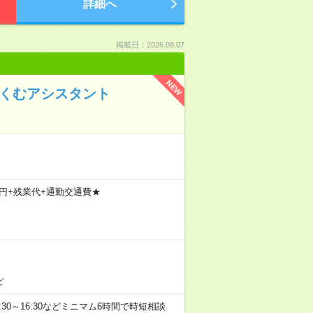
詳細へ
掲載日：2026.08.07
NEW
ふくむアシスタント
800円+残業代+通勤交通費★
ど
0、9:30～16:30などミニマム6時間で時短相談