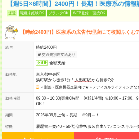
【週5日×6時間】2400円！長期！医療系の情
派遣
職種未経験OK
ブランクOK
WEB登録・面接OK
【時給2400円】医療系の広告代理店にて校閲ふくむ
時給2400円
給与
交通費別途支給あり
全額支給
交通費
東京都中央区
勤務地
浜町駅から徒歩1分
/
人形町駅
から徒歩7分
＜製薬・医療機器企業向け★＞メディカルライティングな
09:30～16:30(実働6時間 休憩1時間) ※10:00～17:0
勤務時間
OK！
2026年09月上旬～長期 ※9月～！
期間
履歴書不要
/
40～50代活躍中
/
服装自由
/
パソコンスキル不
特徴