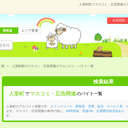
人形町駅でマスコミ・広告関連の
会員登録
エリア変更
関東版
望条件
一覧
人形町駅のマスコミ・広告関連のアルバイト・バイト一覧
検索結果
人形町
マスコミ・広告関連
で
のバイト一覧
人形町のアルバイト情報です。
オフィスワーク・事務系
、
営業・販売・サービス系
、
ます。マスコミ・広告関連の条件の他に、
WEB登録・面接OK
、
交通費別途支給あり
、
す。