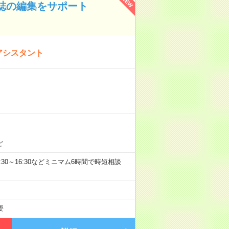
NEW
報誌の編集をサポート
アシスタント
ど
0、9:30～16:30などミニマム6時間で時短相談
要