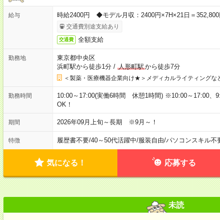
時給2400円 ◆モデル月収：2400円×7H×21日＝352,
給与
交通費別途支給あり
全額支給
交通費
東京都中央区
勤務地
浜町駅から徒歩1分
/
人形町駅
から徒歩7分
＜製薬・医療機器企業向け★＞メディカルライティングな
10:00～17:00(実働6時間 休憩1時間) ※10:00～17:0
勤務時間
OK！
2026年09月上旬～長期 ※9月～！
期間
履歴書不要
/
40～50代活躍中
/
服装自由
/
パソコンスキル不
特徴
気になる！
応募する
未読