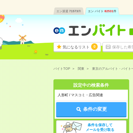
エン派遣
71573
件
エン バイト
82531
件
0
気になるリスト
保存した希
バイトTOP
関東
東京のアルバイト・バイト
設定中の検索条件
人形町 / マスコミ・広告関連
条件の変更
条件を保存して
メールを受け取る