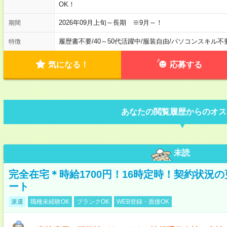
OK！
2026年09月上旬～長期 ※9月～！
期間
履歴書不要
/
40～50代活躍中
/
服装自由
/
パソコンスキル不
特徴
気になる！
応募する
あなたの閲覧履歴からのオス
未読
完全在宅＊時給1700円！16時定時！契約状況
ート
派遣
職種未経験OK
ブランクOK
WEB登録・面接OK