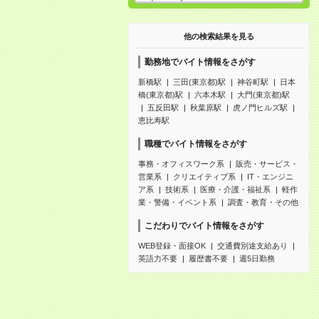
他の検索結果を見る
勤務地でバイト情報をさがす
新橋駅
三田(東京都)駅
神谷町駅
日本
橋(東京都)駅
六本木駅
大門(東京都)駅
五反田駅
秋葉原駅
虎ノ門ヒルズ駅
恵比寿駅
職種でバイト情報をさがす
事務・オフィスワーク系
販売・サービス・
営業系
クリエイティブ系
IT・エンジニ
ア系
技術系
医療・介護・福祉系
軽作
業・警備・イベント系
調査・教育・その他
こだわりでバイト情報をさがす
WEB登録・面接OK
交通費別途支給あり
英語力不要
履歴書不要
週5日勤務