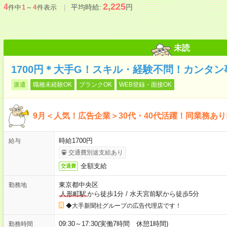
2,225
4
平均時給:
円
件中
1
～
4
件表示
未読
1700円＊大手G！スキル・経験不問！カンタ
派遣
職種未経験OK
ブランクOK
WEB登録・面接OK
9月＜人気！広告企業＞30代・40代活躍！同業務あり
時給1700円
給与
交通費別途支給あり
全額支給
交通費
東京都中央区
勤務地
人形町駅
から徒歩1分
/
水天宮前駅から徒歩5分
◆大手新聞社グループの広告代理店です！
09:30～17:30(実働7時間 休憩1時間)
勤務時間