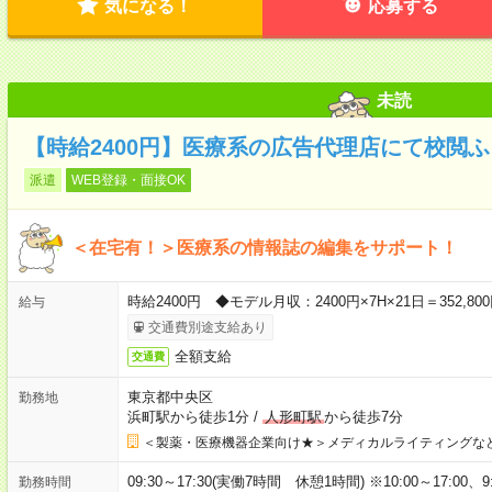
気になる！
応募する
未読
【時給2400円】医療系の広告代理店にて校閲
派遣
WEB登録・面接OK
＜在宅有！＞医療系の情報誌の編集をサポート！
時給2400円 ◆モデル月収：2400円×7H×21日＝352,
給与
交通費別途支給あり
全額支給
交通費
東京都中央区
勤務地
浜町駅から徒歩1分
/
人形町駅
から徒歩7分
＜製薬・医療機器企業向け★＞メディカルライティングな
09:30～17:30(実働7時間 休憩1時間) ※10:00～17:0
勤務時間