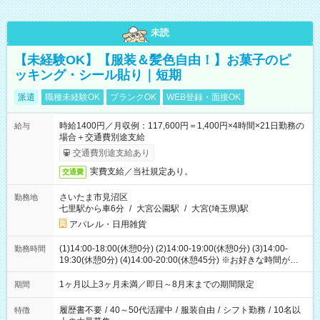
未読
【未経験OK】【服装＆髪色自由！】お菓子のピ
ッキング・シール貼り｜短期
派遣
職種未経験OK
ブランクOK
WEB登録・面接OK
時給1400円／月収例：117,600円＝1,400円×4時間×21日勤務の
給与
場合＋交通費別途支給
交通費別途支給あり
実費支給／当社規定あり。
交通費
さいたま市見沼区
勤務地
七里駅から車6分
/
大宮公園駅
/
大宮(埼玉県)駅
アパレル・日用雑貨
(1)14:00-18:00(休憩0分) (2)14:00-19:00(休憩0分) (3)14:00-
勤務時間
19:30(休憩0分) (4)14:00-20:00(休憩45分) ※お好きな時間が選べ
ます
1ヶ月以上3ヶ月未満／即日～8月末までの期間限定
期間
履歴書不要
/
40～50代活躍中
/
服装自由
/
シフト勤務
/
10名以
特徴