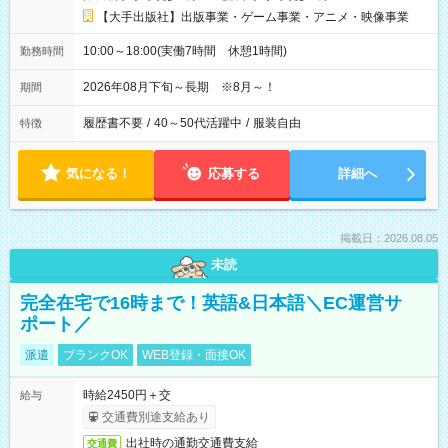
【大手出版社】出版事業・ゲーム事業・アニメ・映像事業
10:00～18:00(実働7時間 休憩1時間)
勤務時間
2026年08月下旬～長期 ※8月～！
期間
履歴書不要
/
40～50代活躍中
/
服装自由
特徴
気になる！
応募する
詳細へ
掲載日：2026.08.05
未読
完全在宅で16時まで！英語&日本語＼EC運営サ
ポート／
派遣
ブランクOK
WEB登録・面接OK
時給2450円＋交
給与
交通費別途支給あり
出社時の通勤交通費支給
交通費