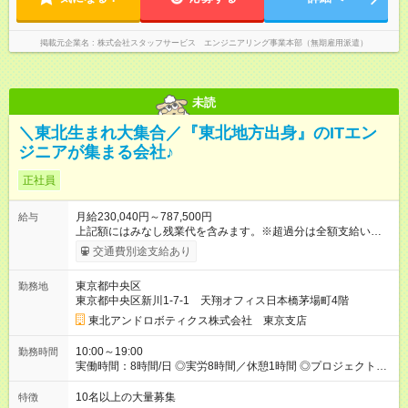
掲載元企業名
株式会社スタッフサービス エンジニアリング事業本部（無期雇用派遣）
未読
＼東北生まれ大集合／『東北地方出身』のITエン
ジニアが集まる会社♪
正社員
月給230,040円～787,500円
給与
上記額にはみなし残業代を含みます。※超過分は全額支給いたし
ます。 みなし残業代 33,870円 ～ 187,500円／月 みなし残業時
交通費別途支給あり
間 22.1時間 ～ 40時間／月 【試用期間】試用期間なし
東京都中央区
勤務地
東京都中央区新川1-7-1 天翔オフィス日本橋茅場町4階
東北アンドロボティクス株式会社 東京支店
10:00～19:00
勤務時間
実働時間：8時間/日 ◎実労8時間／休憩1時間 ◎プロジェクトに
より異なります。
10名以上の大量募集
特徴