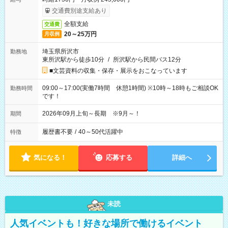
交通費別途支給あり
全額支給
交通費
20～25万円
月収例
埼玉県所沢市
勤務地
東所沢駅から徒歩10分
/
所沢駅から民間バス12分
■文芸資料の収集・保存・展示をおこなっています
09:00～17:00(実働7時間 休憩1時間) ※10時～18時もご相談OK
勤務時間
です！
2026年09月上旬～長期 ※9月～！
期間
履歴書不要
/
40～50代活躍中
特徴
気になる！
応募する
詳細へ
未読
人気イベントも！好きな場所で働けるイベント