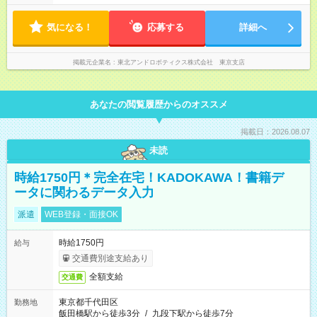
気になる！
応募する
詳細へ
掲載元企業名
東北アンドロボティクス株式会社 東京支店
あなたの閲覧履歴からのオススメ
掲載日：2026.08.07
未読
時給1750円＊完全在宅！KADOKAWA！書籍デ
ータに関わるデータ入力
派遣
WEB登録・面接OK
時給1750円
給与
交通費別途支給あり
全額支給
交通費
東京都千代田区
勤務地
飯田橋駅から徒歩3分
/
九段下駅から徒歩7分