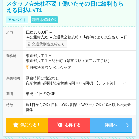
スタッフ☆来社不要！働いたその日に給料もら
える日払い/T1
アルバイト
職種未経験OK
日給13,000円～
給与
＋交通費支給 ★交通費全額支給！ ┗案件により規定あり ★日払
いOK！（規定あり） ┗働いたその日に現金GET♪ お仕事後はコ
交通費別途支給あり
ンビニATMから 日払い分を引き落とせます！ 【試用期間】試
用期間なし
東京都八王子市
勤務地
東京都八王子市明神町（最寄り駅：京王八王子駅）
株式会社ワンベルウッズ
勤務時間は指定なし
勤務時間
変形労働時間制 想定労働時間160時間/月 【シフト例】 ・8：00
～21：00
単発・1日のみOK
期間
週1日からOK / 日払いOK / 副業・WワークOK / 10名以上の大量
特徴
募集
気になる！
応募する
詳細へ