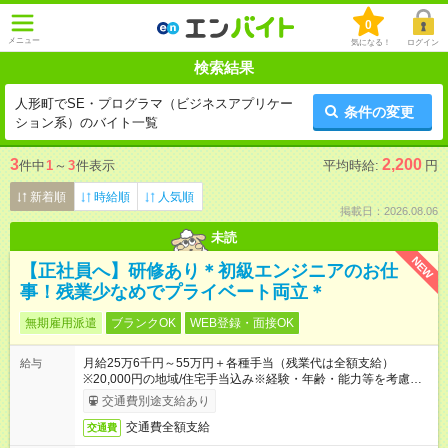
0
メニュー
気になる！
ログイン
検索結果
人形町でSE・プログラマ（ビジネスアプリケー
条件の変更
ション系）のバイト一覧
3
2,200
件中
1
～
3
件表示
平均時給:
円
新着順
時給順
人気順
掲載日：2026.08.06
未読
NEW
【正社員へ】研修あり＊初級エンジニアのお仕
事！残業少なめでプライベート両立＊
無期雇用派遣
ブランクOK
WEB登録・面接OK
月給25万6千円～55万円＋各種手当（残業代は全額支給）
給与
※20,000円の地域/住宅手当込み※経験・年齢・能力等を考慮し
て加給・優遇します。★同一就業先で1年以上継続したら月1万
交通費別途支給あり
円の継続手当支給
交通費全額支給
交通費