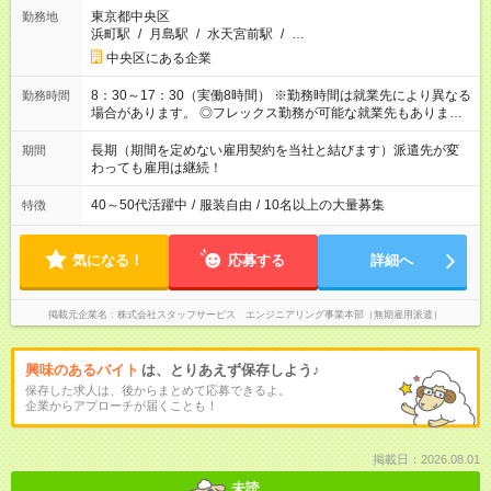
東京都中央区
勤務地
浜町駅
/
月島駅
/
水天宮前駅
/
…
中央区にある企業
8：30～17：30（実働8時間） ※勤務時間は就業先により異なる
勤務時間
場合があります。 ◎フレックス勤務が可能な就業先もありま
す。 ◎今よりもさらに働きやすい環境をつくるべく、 働き方
改革に全社をあげて取り組んでいます。
長期（期間を定めない雇用契約を当社と結びます）派遣先が変
期間
わっても雇用は継続！
40～50代活躍中
/
服装自由
/
10名以上の大量募集
特徴
気になる！
応募する
詳細へ
掲載元企業名
株式会社スタッフサービス エンジニアリング事業本部（無期雇用派遣）
興味のあるバイト
は、とりあえず保存しよう♪
保存した求人は、後からまとめて応募できるよ。
企業からアプローチが届くことも！
掲載日：2026.08.01
未読