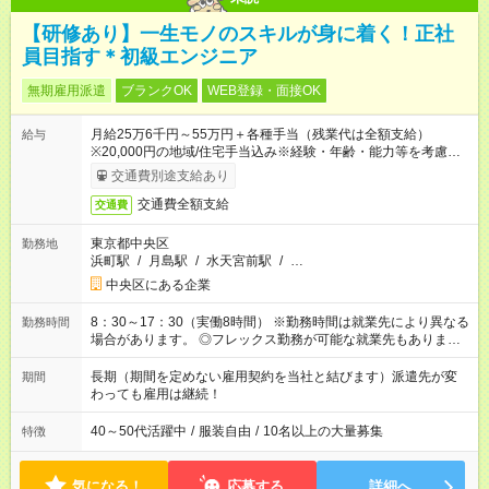
【研修あり】一生モノのスキルが身に着く！正社
員目指す＊初級エンジニア
無期雇用派遣
ブランクOK
WEB登録・面接OK
月給25万6千円～55万円＋各種手当（残業代は全額支給）
給与
※20,000円の地域/住宅手当込み※経験・年齢・能力等を考慮し
て加給・優遇します。★同一就業先で1年以上継続したら月1万
交通費別途支給あり
円の継続手当支給
交通費全額支給
交通費
東京都中央区
勤務地
浜町駅
/
月島駅
/
水天宮前駅
/
…
中央区にある企業
8：30～17：30（実働8時間） ※勤務時間は就業先により異なる
勤務時間
場合があります。 ◎フレックス勤務が可能な就業先もありま
す。 ◎今よりもさらに働きやすい環境をつくるべく、 働き方
改革に全社をあげて取り組んでいます。
長期（期間を定めない雇用契約を当社と結びます）派遣先が変
期間
わっても雇用は継続！
40～50代活躍中
/
服装自由
/
10名以上の大量募集
特徴
気になる！
応募する
詳細へ