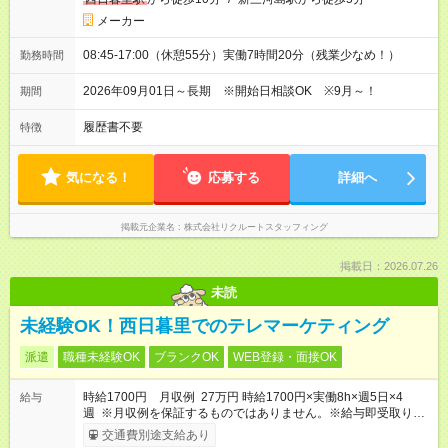
メーカー
08:45-17:00（休憩55分）実働7時間20分（残業少なめ！）
勤務時間
2026年09月01日～長期 ※開始日相談OK ※9月～！
期間
履歴書不要
特徴
気になる！
応募する
詳細へ
掲載元企業名
株式会社リクルートスタッフィング
掲載日：2026.07.26
未読
未経験OK！西日暮里でのテレマーケティング
派遣
職種未経験OK
ブランクOK
WEB登録・面接OK
時給1700円 月収例 27万円 時給1700円×実働8h×週5日×4
給与
週 ※月収例を保証するものではありません。※給与即受取りサ
ービス利用可（利用条件有）
交通費別途支給あり