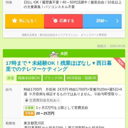
日払いOK
/
履歴書不要
/
40～50代活躍中
/
服装自由
/
10名以上
特徴
の大量募集
/
パソコンスキル不要
気になる！
応募する
詳細へ
掲載元企業名
株式会社綜合キャリアオプション オフィスワーク事業部
掲載日：2026.08.06
未読
NEW
17時まで＊未経験OK！残業ほぼなし▼西日暮
里でのテレマーケティング
派遣
職種未経験OK
ブランクOK
WEB登録・面接OK
時給1700円 月収例 24万円 時給1700円×実働7h20m×週5日×4
給与
週 ※月収例を保証するものではありません。※給与即受取りサ
ービス利用可（利用条件有）
交通費別途支給あり
1ヶ月3万円を上限として実費支給
交通費
20～25万円
月収例
東京都荒川区
勤務地
西日暮里駅
から徒歩10分
/
新三河島駅から徒歩5分