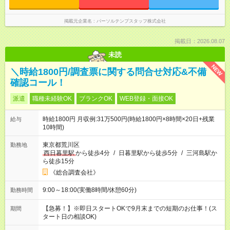
掲載元企業名
パーソルテンプスタッフ株式会社
掲載日：2026.08.07
未読
NEW
＼時給1800円/調査票に関する問合せ対応&不備
確認コール！
派遣
職種未経験OK
ブランクOK
WEB登録・面接OK
時給1800円 月収例:31万500円(時給1800円×8時間×20日+残業
給与
10時間)
東京都荒川区
勤務地
西日暮里駅
から徒歩4分
/
日暮里駅から徒歩5分
/
三河島駅か
ら徒歩15分
《総合調査会社》
9:00～18:00(実働8時間/休憩60分)
勤務時間
【急募！】※即日スタートOKで9月末までの短期のお仕事！(ス
期間
タート日の相談OK)