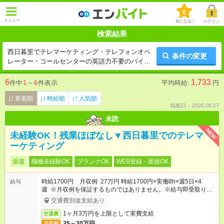
0
メニュー
気になる！
ログイン
検索結果
西日暮里でテレマーケティング・テレフォンオペ
条件の変更
レーター・コールセンターの英語力不要のバイト
一覧
6
1,733
件中
1
～
6
件表示
平均時給:
円
新着順
時給順
人気順
掲載日：2026.08.07
未読
NEW
未経験OK！残業ほぼなし▼西日暮里でのテレマ
ーケティング
派遣
職種未経験OK
ブランクOK
WEB登録・面接OK
時給1700円 月収例 27万円 時給1700円×実働8h×週5日×4
給与
週 ※月収例を保証するものではありません。※給与即受取りサ
ービス利用可（利用条件有）
交通費別途支給あり
1ヶ月3万円を上限として実費支給
交通費
25～30万円
月収例