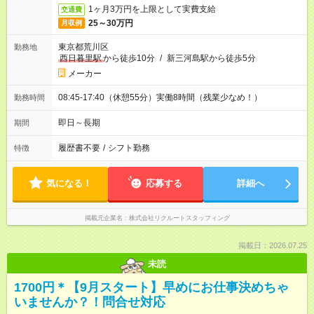
1ヶ月3万円を上限として実費支給
交通費
25～30万円
月収例
東京都荒川区
勤務地
西日暮里駅
から徒歩10分
/
新三河島駅から徒歩5分
メーカー
08:45-17:40（休憩55分）実働8時間（残業少なめ！）
勤務時間
即日～長期
期間
履歴書不要
/
シフト勤務
特徴
気になる！
応募する
詳細へ
掲載元企業名
株式会社リクルートスタッフィング
掲載日：2026.07.25
未読
1700円＊【9月スタート】早めにお仕事決めちゃ
いませんか？！問合せ対応