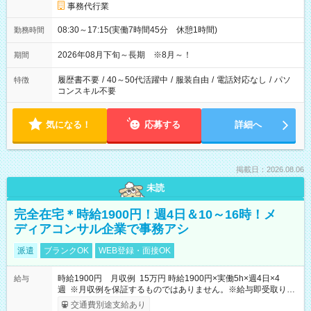
事務代行業
08:30～17:15(実働7時間45分 休憩1時間)
勤務時間
2026年08月下旬～長期 ※8月～！
期間
履歴書不要
/
40～50代活躍中
/
服装自由
/
電話対応なし
/
パソ
特徴
コンスキル不要
気になる！
応募する
詳細へ
掲載日：2026.08.06
未読
完全在宅＊時給1900円！週4日＆10～16時！メ
ディアコンサル企業で事務アシ
派遣
ブランクOK
WEB登録・面接OK
時給1900円 月収例 15万円 時給1900円×実働5h×週4日×4
給与
週 ※月収例を保証するものではありません。※給与即受取りサ
ービス利用可（利用条件有）
交通費別途支給あり