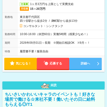
1ヶ月3万円を上限として実費支給
交通費
15～20万円
月収例
東京都千代田区
勤務地
四ツ谷駅から徒歩2分
/
麹町駅から徒歩13分
コンサルタント・シンクタンク
10:00-16:00（休憩60分）実働5時間（残業少なめ！）
勤務時間
2026年09月01日～長期 ※開始日相談OK ※9月～！
期間
履歴書不要
/
服装自由
特徴
気になる！
応募する
詳細へ
未読
ちいさいかわいいキャラのイベントも！好きな
場所で働ける☆来社不要！働いたその日に給料
もらえる◎/T1