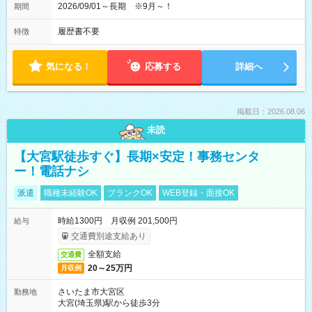
2026/09/01～長期 ※9月～！
期間
履歴書不要
特徴
気になる！
応募する
詳細へ
掲載日：2026.08.06
未読
【大宮駅徒歩すぐ】長期×安定！事務センタ
ー！電話ナシ
派遣
職種未経験OK
ブランクOK
WEB登録・面接OK
時給1300円 月収例 201,500円
給与
交通費別途支給あり
全額支給
交通費
20～25万円
月収例
さいたま市大宮区
勤務地
大宮(埼玉県)駅から徒歩3分