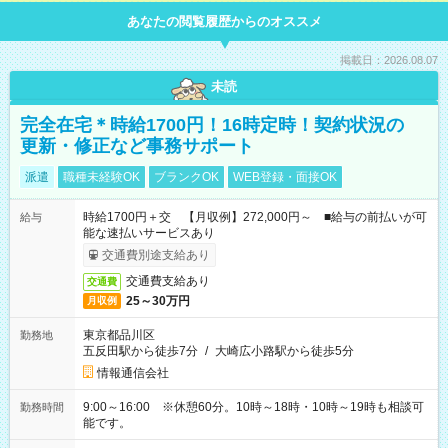
あなたの閲覧履歴からのオススメ
掲載日：2026.08.07
未読
完全在宅＊時給1700円！16時定時！契約状況の
更新・修正など事務サポート
派遣
職種未経験OK
ブランクOK
WEB登録・面接OK
時給1700円＋交 【月収例】272,000円～ ■給与の前払いが可
給与
能な速払いサービスあり
交通費別途支給あり
交通費支給あり
交通費
25～30万円
月収例
東京都品川区
勤務地
五反田駅から徒歩7分
/
大崎広小路駅から徒歩5分
情報通信会社
9:00～16:00 ※休憩60分。10時～18時・10時～19時も相談可
勤務時間
能です。