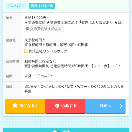
アルバイト
職種未経験OK
日給13,000円～
給与
＋交通費支給 ★交通費全額支給！ ┗案件により規定あり ★日払
いOK！（規定あり） ┗働いたその日に現金GET♪ お仕事後はコ
交通費別途支給あり
ンビニATMから 日払い分を引き落とせます！ 【試用期間】試
用期間なし
東京都町田市
勤務地
東京都町田市原町田（最寄り駅：町田駅）
株式会社ワンベルウッズ
勤務時間は指定なし
勤務時間
変形労働時間制 想定労働時間160時間/月 【シフト例】 ・8：00
～21：00
単発・1日のみOK
期間
週1日からOK / 日払いOK / 副業・WワークOK / 10名以上の大量
特徴
募集
気になる！
応募する
詳細へ