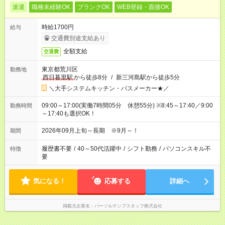
派遣
職種未経験OK
ブランクOK
WEB登録・面接OK
時給1700円
給与
交通費別途支給あり
全額支給
交通費
東京都荒川区
勤務地
西日暮里駅
から徒歩8分
/
新三河島駅から徒歩5分
＼大手システムキッチン・バスメーカー★／
09:00～17:00(実働7時間05分 休憩55分) ※8:45～17:40／9:00
勤務時間
～17:40も選択OK！
2026年09月上旬～長期 ※9月～！
期間
履歴書不要
/
40～50代活躍中
/
シフト勤務
/
パソコンスキル不
特徴
要
気になる！
応募する
詳細へ
掲載元企業名
パーソルテンプスタッフ株式会社