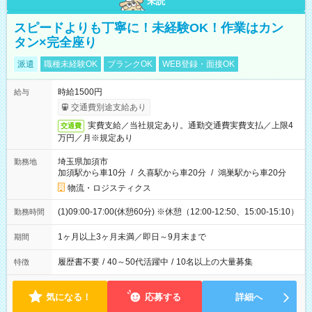
未読
スピードよりも丁寧に！未経験OK！作業はカン
タン×完全座り
派遣
職種未経験OK
ブランクOK
WEB登録・面接OK
時給1500円
給与
交通費別途支給あり
実費支給／当社規定あり。通勤交通費実費支払／上限4
交通費
万円／月※規定あり
埼玉県加須市
勤務地
加須駅から車10分
/
久喜駅から車20分
/
鴻巣駅から車20分
物流・ロジスティクス
(1)09:00-17:00(休憩60分) ※休憩（12:00-12:50、15:00-15:10）
勤務時間
1ヶ月以上3ヶ月未満／即日～9月末まで
期間
履歴書不要
/
40～50代活躍中
/
10名以上の大量募集
特徴
気になる！
応募する
詳細へ