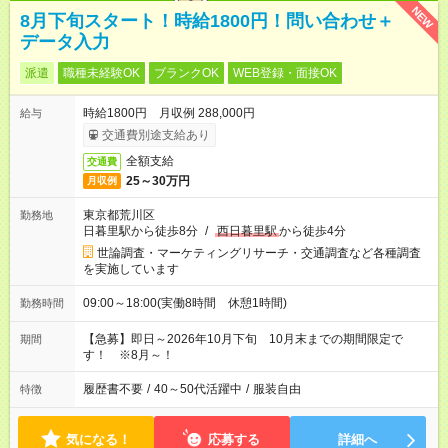
NEW
8月下旬スタート！時給1800円！問い合わせ＋
データ入力
派遣
職種未経験OK
ブランクOK
WEB登録・面接OK
時給1800円 月収例 288,000円
給与
交通費別途支給あり
全額支給
交通費
25～30万円
月収例
東京都荒川区
勤務地
日暮里駅から徒歩8分
/
西日暮里駅
から徒歩4分
世論調査・マーケティングリサーチ・交通調査など各種調査
を実施しています
09:00～18:00(実働8時間 休憩1時間)
勤務時間
【急募】即日～2026年10月下旬 10月末までの期間限定で
期間
す！ ※8月～！
履歴書不要
/
40～50代活躍中
/
服装自由
特徴
気になる！
応募する
詳細へ