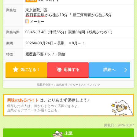
東京都荒川区
勤務地
西日暮里駅
から徒歩10分
/
新三河島駅から徒歩5分
メーカー
08:45-17:40（休憩55分）実働8時間（残業少なめ！）
勤務時間
2026年08月24日～長期 ※8月～！
期間
履歴書不要
/
シフト勤務
特徴
気になる！
応募する
詳細へ
掲載元企業名
株式会社リクルートスタッフィング
興味のあるバイト
は、とりあえず保存しよう♪
保存した求人は、後からまとめて応募できるよ。
企業からアプローチが届くことも！
掲載日：2026.08.07
未読