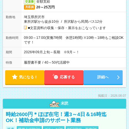
全額支給
交通費
20～25万円
月収例
埼玉県所沢市
勤務地
東所沢駅から徒歩10分
/
所沢駅から民間バス12分
■文芸資料の収集・保存・展示をおこなっています
09:00～17:00(実働7時間 休憩1時間) ※10時～18時もご相談OK
勤務時間
です！
2026年09月上旬～長期 ※9月～！
期間
履歴書不要
/
40～50代活躍中
特徴
気になる！
応募する
詳細へ
掲載日：2026.08.07
未読
時給2600円＊ほぼ在宅！週3～4日＆16時迄
OK！補助金申請のサポート業務