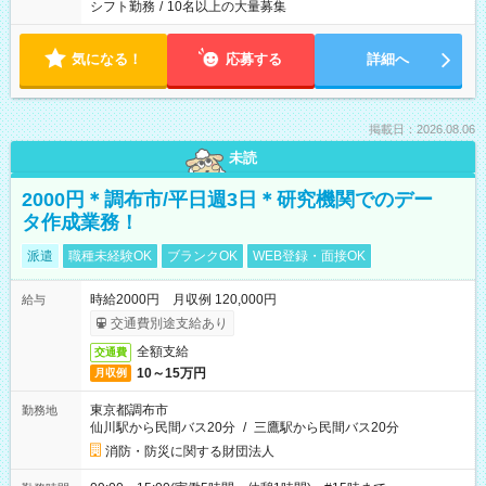
シフト勤務
/
10名以上の大量募集
気になる！
応募する
詳細へ
掲載日：2026.08.06
未読
2000円＊調布市/平日週3日＊研究機関でのデー
タ作成業務！
派遣
職種未経験OK
ブランクOK
WEB登録・面接OK
時給2000円 月収例 120,000円
給与
交通費別途支給あり
全額支給
交通費
10～15万円
月収例
東京都調布市
勤務地
仙川駅から民間バス20分
/
三鷹駅から民間バス20分
消防・防災に関する財団法人