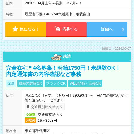
2026年09月上旬～長期 ※9月～！
期間
履歴書不要
/
40～50代活躍中
/
服装自由
特徴
気になる！
応募する
詳細へ
掲載日：2026.08.07
未読
完全在宅＊4名募集！時給1750円！未経験OK！
内定通知書の内容確認など事務
派遣
職種未経験OK
ブランクOK
WEB登録・面接OK
時給1750円＋交 【月収例】290,937円～ ■給与の前払いが可
給与
能な速払いサービスあり
交通費別途支給あり
交通費支給あり
交通費
25～30万円
月収例
東京都千代田区
勤務地