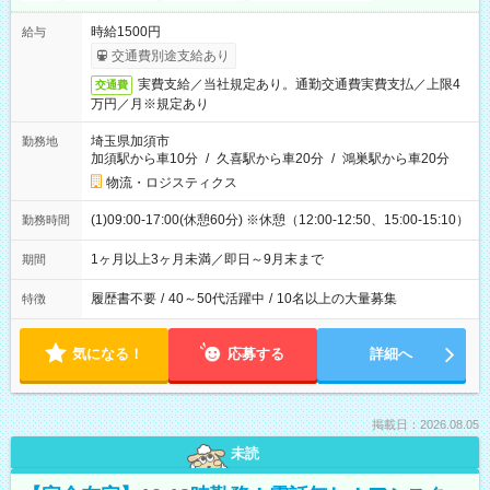
時給1500円
給与
交通費別途支給あり
実費支給／当社規定あり。通勤交通費実費支払／上限4
交通費
万円／月※規定あり
埼玉県加須市
勤務地
加須駅から車10分
/
久喜駅から車20分
/
鴻巣駅から車20分
物流・ロジスティクス
(1)09:00-17:00(休憩60分) ※休憩（12:00-12:50、15:00-15:10）
勤務時間
1ヶ月以上3ヶ月未満／即日～9月末まで
期間
履歴書不要
/
40～50代活躍中
/
10名以上の大量募集
特徴
気になる！
応募する
詳細へ
掲載日：2026.08.05
未読