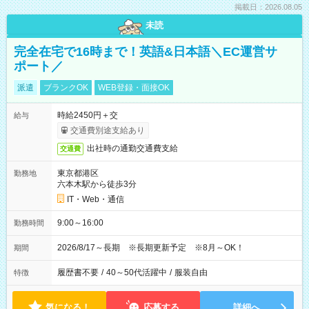
掲載日：2026.08.05
未読
完全在宅で16時まで！英語&日本語＼EC運営サ
ポート／
派遣
ブランクOK
WEB登録・面接OK
時給2450円＋交
給与
交通費別途支給あり
出社時の通勤交通費支給
交通費
東京都港区
勤務地
六本木駅から徒歩3分
IT・Web・通信
9:00～16:00
勤務時間
2026/8/17～長期 ※長期更新予定 ※8月～OK！
期間
履歴書不要
/
40～50代活躍中
/
服装自由
特徴
気になる！
応募する
詳細へ