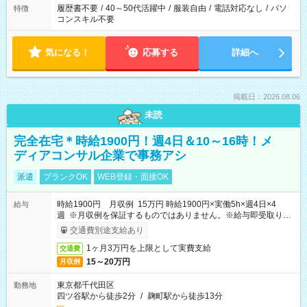
履歴書不要
/
40～50代活躍中
/
服装自由
/
電話対応なし
/
パソ
特徴
コンスキル不要
気になる！
応募する
詳細へ
掲載日：2026.08.06
未読
完全在宅＊時給1900円！週4日＆10～16時！メ
ディアコンサル企業で事務アシ
派遣
ブランクOK
WEB登録・面接OK
時給1900円 月収例 15万円 時給1900円×実働5h×週4日×4
給与
週 ※月収例を保証するものではありません。※給与即受取りサ
ービス利用可（利用条件有）
交通費別途支給あり
1ヶ月3万円を上限として実費支給
交通費
15～20万円
月収例
東京都千代田区
勤務地
四ツ谷駅から徒歩2分
/
麹町駅から徒歩13分