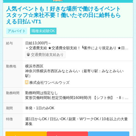
人気イベントも！好きな場所で働けるイベント
スタッフ☆来社不要！働いたその日に給料もら
える日払い/T1
アルバイト
職種未経験OK
日給13,000円～
給与
＋交通費支給 ★交通費全額支給！ ┗案件により規定あり ★日払
いOK！（規定あり） ┗働いたその日に現金GET♪ お仕事後はコ
交通費別途支給あり
ンビニATMから 日払い分を引き落とせます！ 【試用期間】試
用期間なし
横浜市西区
勤務地
神奈川県横浜市西区みなとみらい（最寄り駅：みなとみらい
駅）
株式会社ワンベルウッズ
勤務時間は指定なし
勤務時間
変形労働時間制 想定労働時間160時間/月 【シフト例】 ・8：00
～21：00
単発・1日のみOK
期間
週1日からOK / 日払いOK / 副業・WワークOK / 10名以上の大量
特徴
募集