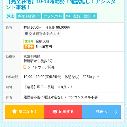
【完全在宅】10-13時勤務！電話無し！アシスタ
ント事務！
派遣
職種未経験OK
ブランクOK
WEB登録・面接OK
時給1650円 月収例 99,000円
給与
交通費別途支給あり
全額支給
交通費
5～10万円
月収例
東京都港区
勤務地
新橋駅から徒歩2分
ソフトウェア開発
10:00～13:00(実働3時間 休憩なし) #15時まで
勤務時間
【急募】即日～長期 ※8月～！
期間
履歴書不要
/
電話対応なし
/
パソコンスキル不要
特徴
気になる！
応募する
詳細へ