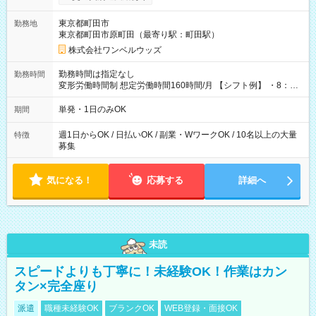
ンビニATMから 日払い分を引き落とせます！ 【試用期間】試
用期間なし
東京都町田市
勤務地
東京都町田市原町田（最寄り駅：町田駅）
株式会社ワンベルウッズ
勤務時間は指定なし
勤務時間
変形労働時間制 想定労働時間160時間/月 【シフト例】 ・8：00
～21：00
単発・1日のみOK
期間
週1日からOK / 日払いOK / 副業・WワークOK / 10名以上の大量
特徴
募集
気になる！
応募する
詳細へ
未読
スピードよりも丁寧に！未経験OK！作業はカン
タン×完全座り
派遣
職種未経験OK
ブランクOK
WEB登録・面接OK