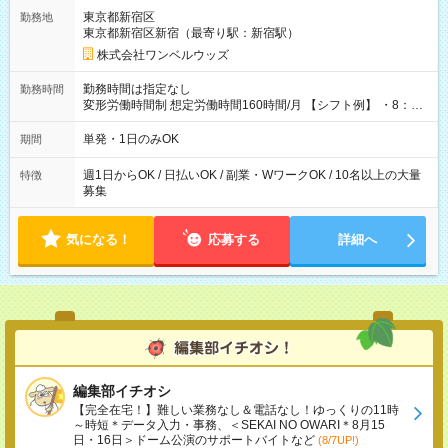
用期間なし
東京都新宿区
勤務地
東京都新宿区新宿（最寄り駅：新宿駅）
株式会社ワンベルウッズ
勤務時間は指定なし
勤務時間
変形労働時間制 想定労働時間160時間/月 【シフト例】 ・8：00
～21：00
単発・1日のみOK
期間
週1日からOK / 日払いOK / 副業・WワークOK / 10名以上の大量
特徴
募集
気になる！
応募する
詳細へ
編集部イチオシ
【完全在宅！】難しい業務なし＆電話なし！ゆっくりの11時
～時短＊データ入力・事務、＜SEKAI NO OWARI＊8月15
日・16日＞ドーム公演のサポートバイトなど
(8/7UP!)