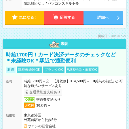
電話対応なし
/
パソコンスキル不要
気になる！
応募する
詳細へ
掲載日：2026.07.29
未読
時給1700円！カード決済データのチェックなど
＊未経験OK＊駅近で通勤便利
派遣
職種未経験OK
ブランクOK
WEB登録・面接OK
時給1700円＋交 【月収例】314,500円～ ■給与の前払いが可
給与
能な速払いサービスあり
交通費別途支給あり
交通費支給あり
交通費
30万円～
月収例
東京都港区
勤務地
外苑前駅から徒歩5分
サロンの経営会社