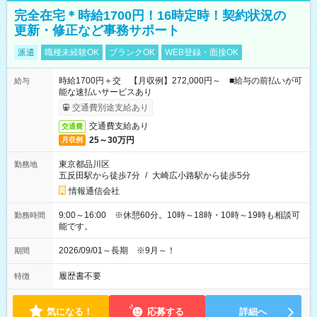
完全在宅＊時給1700円！16時定時！契約状況の
更新・修正など事務サポート
派遣
職種未経験OK
ブランクOK
WEB登録・面接OK
時給1700円＋交 【月収例】272,000円～ ■給与の前払いが可
給与
能な速払いサービスあり
交通費別途支給あり
交通費支給あり
交通費
25～30万円
月収例
東京都品川区
勤務地
五反田駅から徒歩7分
/
大崎広小路駅から徒歩5分
情報通信会社
9:00～16:00 ※休憩60分。10時～18時・10時～19時も相談可
勤務時間
能です。
2026/09/01～長期 ※9月～！
期間
履歴書不要
特徴
気になる！
応募する
詳細へ