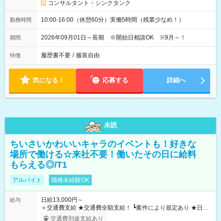
コンサルタント・シンクタンク
10:00-16:00（休憩60分）実働5時間（残業少なめ！）
勤務時間
2026年09月01日～長期 ※開始日相談OK ※9月～！
期間
履歴書不要
/
服装自由
特徴
気になる！
応募する
詳細へ
未読
ちいさいかわいいキャラのイベントも！好きな
場所で働ける☆来社不要！働いたその日に給料
もらえる◎/T1
アルバイト
職種未経験OK
日給13,000円～
給与
＋交通費支給 ★交通費全額支給！ ┗案件により規定あり ★日払
いOK！（規定あり） ┗働いたその日に現金GET♪ お仕事後はコ
交通費別途支給あり