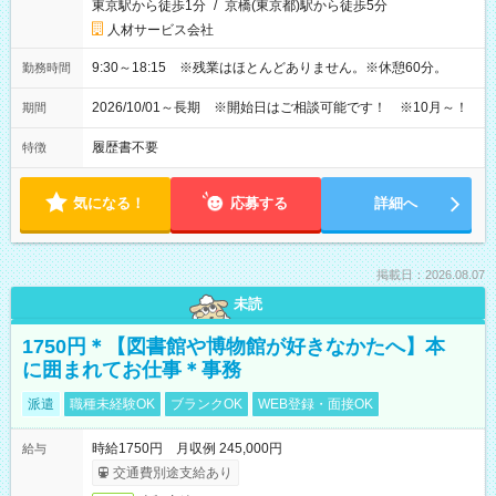
東京駅から徒歩1分
/
京橋(東京都)駅から徒歩5分
人材サービス会社
9:30～18:15 ※残業はほとんどありません。※休憩60分。
勤務時間
2026/10/01～長期 ※開始日はご相談可能です！ ※10月～！
期間
履歴書不要
特徴
気になる！
応募する
詳細へ
掲載日：2026.08.07
未読
1750円＊【図書館や博物館が好きなかたへ】本
に囲まれてお仕事＊事務
派遣
職種未経験OK
ブランクOK
WEB登録・面接OK
時給1750円 月収例 245,000円
給与
交通費別途支給あり