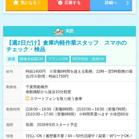
気になる！
応募する
詳細へ
未読
【週2日だけ】倉庫内軽作業スタッフ スマホの
チェック・検品
派遣
職種未経験OK
ブランクOK
WEB登録・面接OK
時給1400円 ※実働8時間を超える勤務、22時～翌5時勤務の場
給与
合25％割増：時給1750円
千葉県船橋市
勤務地
南船橋駅から徒歩10分程度
スマートフォンを取り扱う倉庫
(1)9:00～18:00（実働8時間） (2)10:00～18:00（実働7時間）
勤務時間
(3)10:00～17:00（実働6時間） ※時間帯選べます ※休憩60分
長期 2026年9月スタート予定
期間
日払いOK
/
履歴書不要
/
40～50代活躍中
/
副業・WワークOK
/
特徴