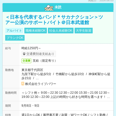
掲載日：2026.08.03
未読
＜日本を代表するバンド＊サカナクション＞ツ
アー公演のサポートバイト＠日本武道館
アルバイト
職種未経験OK
社会人未経験OK
大学生歓迎
ブランクOK
時給1250円～
給与
交通費別途支給あり
支給（規定有り）
交通費
東京都千代田区
勤務地
九段下駅から徒歩5分
/
竹橋駅から徒歩10分
/
神保町駅から徒
歩15分
/
…
株式会社ライブパワー
＜シフト例＞ 9:00～22:30 12:30～22:00 15:30～21:00 12:30～
勤務時間
19:00 12:30～22:00 上記の時間から好きな時間を選べます！ ※
時間は変更となる可能性があります
9月8日・9日
期間
週1日からOK
/
履歴書不要
/
副業・WワークOK
/
シフト勤務
/
特徴