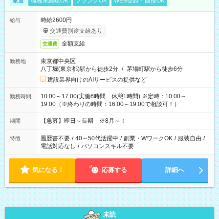
派遣
職種未経験OK
ブランクOK
WEB登録・面接OK
時給2600円
給与
交通費別途支給あり
全額支給
交通費
東京都中央区
勤務地
八丁堀(東京都)駅から徒歩2分
/
茅場町駅から徒歩6分
建設業界向けのAIサービスの提供など
10:00～17:00(実働6時間 休憩1時間) ※定時：10:00～
勤務時間
19:00（※終わりの時間：16:00～19:00で相談可！）
【急募】即日～長期 ※8月～！
期間
履歴書不要
/
40～50代活躍中
/
副業・WワークOK
/
服装自由
/
特徴
電話対応なし
/
パソコンスキル不要
気になる！
応募する
詳細へ
未読