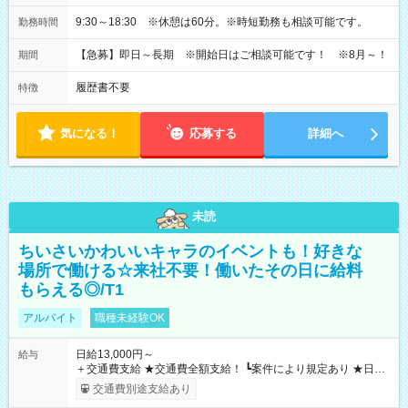
9:30～18:30 ※休憩は60分。※時短勤務も相談可能です。
勤務時間
【急募】即日～長期 ※開始日はご相談可能です！ ※8月～！
期間
履歴書不要
特徴
気になる！
応募する
詳細へ
未読
ちいさいかわいいキャラのイベントも！好きな
場所で働ける☆来社不要！働いたその日に給料
もらえる◎/T1
アルバイト
職種未経験OK
日給13,000円～
給与
＋交通費支給 ★交通費全額支給！ ┗案件により規定あり ★日払
いOK！（規定あり） ┗働いたその日に現金GET♪ お仕事後はコ
交通費別途支給あり
ンビニATMから 日払い分を引き落とせます！ 【試用期間】試