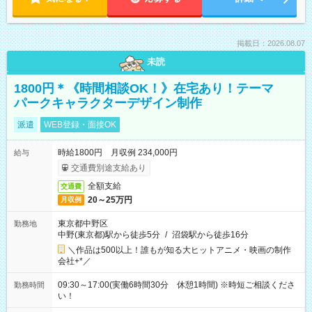
掲載日：2026.08.07
未読
1800円＊《時間相談OK！》在宅あり！テーマ
パークキャラクターデザイン制作
派遣
WEB登録・面接OK
時給1800円 月収例 234,000円
給与
交通費別途支給あり
全額支給
交通費
20～25万円
月収例
東京都中野区
勤務地
中野(東京都)駅から徒歩5分
/
沼袋駅から徒歩16分
＼作品は500以上！誰もが知る大ヒットアニメ・映画の制作
会社+*／
09:30～17:00(実働6時間30分 休憩1時間) ※時短ご相談くださ
勤務時間
い！