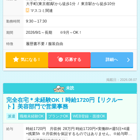
大手町(東京都)駅から徒歩1分
/
東京駅から徒歩10分
マスコミ関連
9:30～17:30
勤務時間
2026/9/1～長期 ※9月～OK！
期間
履歴書不要
/
服装自由
特徴
気になる！
応募する
詳細へ
掲載日：2026.08.07
未読
完全在宅＊未経験OK！時給1720円【リクルー
ト】美容部門で営業事務
派遣
職種未経験OK
ブランクOK
WEB登録・面接OK
時給1720円 月収例 28万円 時給1720円×実働8h×週5日×4週
給与
+残業5h ※月収例を保証するものではありません。※給与即受
取りサービス利用可（利用条件有）