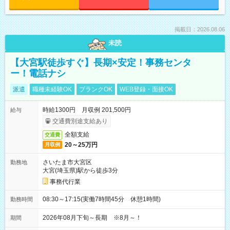
掲載日：2026.08.06
未読
【大宮駅徒歩すぐ】長期×安定！事務センタ
ー！電話ナシ
派遣
職種未経験OK
ブランクOK
WEB登録・面接OK
時給1300円 月収例 201,500円
給与
交通費別途支給あり
全額支給
交通費
20～25万円
月収例
さいたま市大宮区
勤務地
大宮(埼玉県)駅から徒歩3分
事務代行業
08:30～17:15(実働7時間45分 休憩1時間)
勤務時間
2026年08月下旬～長期 ※8月～！
期間