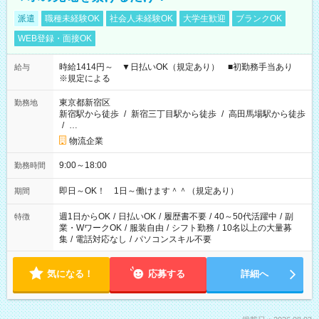
派遣
職種未経験OK
社会人未経験OK
大学生歓迎
ブランクOK
WEB登録・面接OK
時給1414円～ ▼日払いOK（規定あり） ■初勤務手当あり
給与
※規定による
東京都新宿区
勤務地
新宿駅から徒歩
/
新宿三丁目駅から徒歩
/
高田馬場駅から徒歩
/
…
物流企業
9:00～18:00
勤務時間
即日～OK！ 1日～働けます＾＾（規定あり）
期間
週1日からOK
/
日払いOK
/
履歴書不要
/
40～50代活躍中
/
副
特徴
業・WワークOK
/
服装自由
/
シフト勤務
/
10名以上の大量募
集
/
電話対応なし
/
パソコンスキル不要
気になる！
応募する
詳細へ