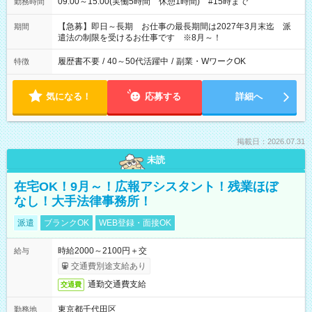
09:00～15:00(実働5時間 休憩1時間) #15時まで
勤務時間
【急募】即日～長期 お仕事の最長期間は2027年3月末迄 派
期間
遣法の制限を受けるお仕事です ※8月～！
履歴書不要
/
40～50代活躍中
/
副業・WワークOK
特徴
気になる！
応募する
詳細へ
掲載日：2026.07.31
未読
在宅OK！9月～！広報アシスタント！残業ほぼ
なし！大手法律事務所！
派遣
ブランクOK
WEB登録・面接OK
時給2000～2100円＋交
給与
交通費別途支給あり
通勤交通費支給
交通費
東京都千代田区
勤務地