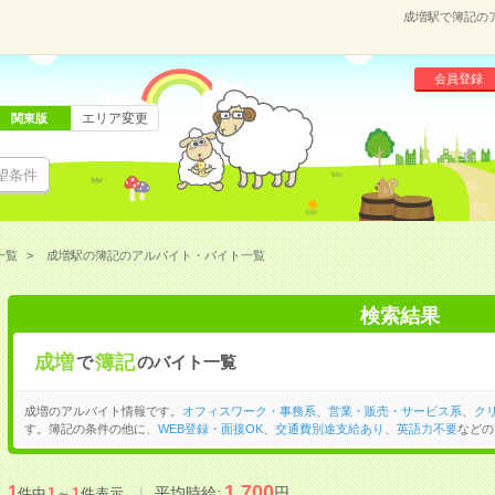
成増駅で簿記の
会員登録
エリア変更
関東版
望条件
一覧
成増駅の簿記のアルバイト・バイト一覧
検索結果
成増
簿記
で
のバイト一覧
成増のアルバイト情報です。
オフィスワーク・事務系
、
営業・販売・サービス系
、
ク
す。簿記の条件の他に、
WEB登録・面接OK
、
交通費別途支給あり
、
英語力不要
などの
1,700
1
平均時給:
円
件中
1
～
1
件表示