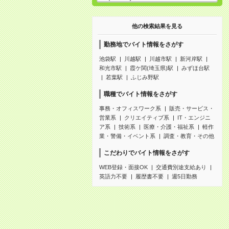
他の検索結果を見る
勤務地でバイト情報をさがす
池袋駅
川越駅
川越市駅
新河岸駅
和光市駅
霞ケ関(埼玉県)駅
みずほ台駅
若葉駅
ふじみ野駅
職種でバイト情報をさがす
事務・オフィスワーク系
販売・サービス・
営業系
クリエイティブ系
IT・エンジニ
ア系
技術系
医療・介護・福祉系
軽作
業・警備・イベント系
調査・教育・その他
こだわりでバイト情報をさがす
WEB登録・面接OK
交通費別途支給あり
英語力不要
履歴書不要
週5日勤務