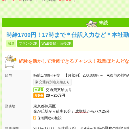
未読
時給1700円！17時まで＊仕訳入力など＊本社
派遣
ブランクOK
WEB登録・面接OK
経験を活かして活躍できるチャンス！残業ほとんど
時給1700円＋交 【月収例】238,000円～ ■給与の
給与
交通費別途支給あり
交通費支給あり
交通費
20～25万円
月収例
東京都練馬区
勤務地
光が丘駅から徒歩18分
/
成増駅
からバス25分
保養関連の施設
9:00～17:00 ※休憩60分。※9時～16時の勤務の相談
勤務時間