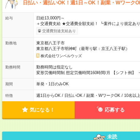
日払い・週払いOK！週1日～OK！副業・WワークO
日給13,000円～
給与
＋交通費支給 ★交通費全額支給！ ┗案件により規定あり
交通費別途支給あり
東京都八王子市
勤務地
東京都八王子市明神町（最寄り駅：京王八王子駅）
株式会社ワンベルウッズ
勤務時間は指定なし
勤務時間
変形労働時間制 想定労働時間160時間/月 【シフト例】 ・8
単発・1日のみOK
期間
週1日からOK / 日払いOK / 副業・WワークOK / 10名
特徴
気になる！
応募する
未読