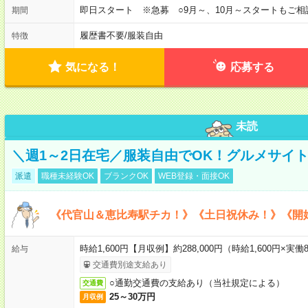
即日スタート ※急募 ○9月～、10月～スタートもご相
期間
履歴書不要
/
服装自由
特徴
気になる！
応募する
未読
＼週1～2日在宅／服装自由でOK！グルメサイ
派遣
職種未経験OK
ブランクOK
WEB登録・面接OK
《代官山＆恵比寿駅チカ！》《土日祝休み！》《開
時給1,600円【月収例】約288,000円（時給1,600円×実働8
給与
交通費別途支給あり
○通勤交通費の支給あり（当社規定による）
交通費
25～30万円
月収例