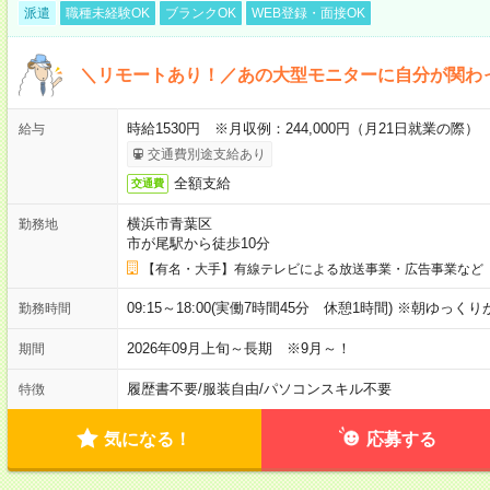
派遣
職種未経験OK
ブランクOK
WEB登録・面接OK
＼リモートあり！／あの大型モニターに自分が関わ
時給1530円 ※月収例：244,000円（月21日就業の際）
給与
交通費別途支給あり
全額支給
交通費
横浜市青葉区
勤務地
市が尾駅から徒歩10分
【有名・大手】有線テレビによる放送事業・広告事業など
09:15～18:00(実働7時間45分 休憩1時間) ※朝ゆっく
勤務時間
2026年09月上旬～長期 ※9月～！
期間
履歴書不要
/
服装自由
/
パソコンスキル不要
特徴
気になる！
応募する