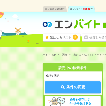
エン派遣
71454
件
エン バイト
82531
件
0
気になるリスト
保存した希
バイトTOP
関東
東京のアルバイト・バイト
設定中の検索条件
成増 / 簿記
条件の変更
条件を保存して
メールを受け取る