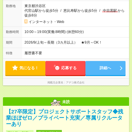
東京都渋谷区
勤務地
代官山駅から徒歩5分
/
恵比寿駅から徒歩5分
/
中目黒駅
から
徒歩8分
インターネット・Web
10:00～19:00(実働:8時間) (休憩60分)
勤務時間
2026/9/上旬～長期（3カ月以上） ★9月～OK！
期間
履歴書不要
特徴
気になる！
応募する
詳細へ
掲載元企業名
アデコ株式会社
未読
【27卒限定】プロジェクトサポートスタッフ◆残
業ほぼゼロ／プライベート充実／専属リクルータ
ーあり