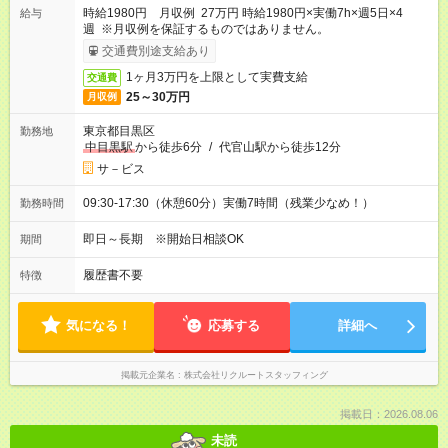
時給1980円 月収例 27万円 時給1980円×実働7h×週5日×4
給与
週 ※月収例を保証するものではありません。
交通費別途支給あり
1ヶ月3万円を上限として実費支給
交通費
25～30万円
月収例
東京都目黒区
勤務地
中目黒駅
から徒歩6分
/
代官山駅から徒歩12分
サ－ビス
09:30-17:30（休憩60分）実働7時間（残業少なめ！）
勤務時間
即日～長期 ※開始日相談OK
期間
履歴書不要
特徴
気になる！
応募する
詳細へ
掲載元企業名
株式会社リクルートスタッフィング
掲載日：2026.08.06
未読