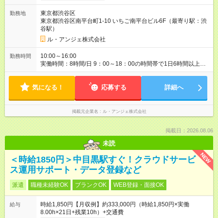
東京都渋谷区
勤務地
東京都渋谷区南平台町1-10 いちご南平台ビル6F（最寄り駅：渋
谷駅）
ル・アンジェ株式会社
10:00～16:00
勤務時間
実働時間：8時間/日 9：00～18：00の時間帯で1日6時間以上、
週3日～OK
気になる！
応募する
詳細へ
掲載元企業名
ル・アンジェ株式会社
掲載日：2026.08.06
未読
NEW
＜時給1850円＞中目黒駅すぐ！クラウドサービ
ス運用サポート・データ登録など
派遣
職種未経験OK
ブランクOK
WEB登録・面接OK
時給1,850円【月収例】約333,000円（時給1,850円×実働
給与
8.00h×21日+残業10h）+交通費