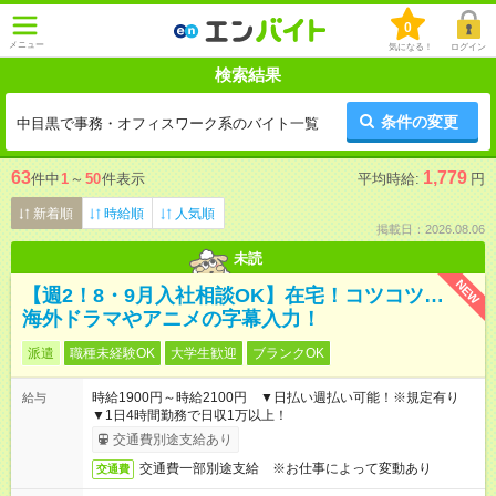
0
メニュー
気になる！
ログイン
検索結果
条件の変更
中目黒で事務・オフィスワーク系のバイト一覧
63
1,779
件中
1
～
50
件表示
平均時給:
円
新着順
時給順
人気順
掲載日：2026.08.06
未読
NEW
【週2！8・9月入社相談OK】在宅！コツコツ…
海外ドラマやアニメの字幕入力！
派遣
職種未経験OK
大学生歓迎
ブランクOK
時給1900円～時給2100円 ▼日払い週払い可能！※規定有り
給与
▼1日4時間勤務で日収1万以上！
交通費別途支給あり
交通費一部別途支給 ※お仕事によって変動あり
交通費