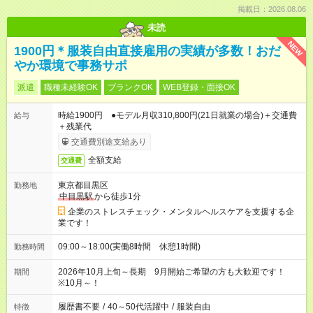
掲載日：2026.08.06
未読
NEW
1900円＊服装自由直接雇用の実績が多数！おだ
やか環境で事務サポ
派遣
職種未経験OK
ブランクOK
WEB登録・面接OK
時給1900円 ●モデル月収310,800円(21日就業の場合)＋交通費
給与
＋残業代
交通費別途支給あり
全額支給
交通費
東京都目黒区
勤務地
中目黒駅
から徒歩1分
企業のストレスチェック・メンタルヘルスケアを支援する企
業です！
09:00～18:00(実働8時間 休憩1時間)
勤務時間
2026年10月上旬～長期 9月開始ご希望の方も大歓迎です！
期間
※10月～！
履歴書不要
/
40～50代活躍中
/
服装自由
特徴