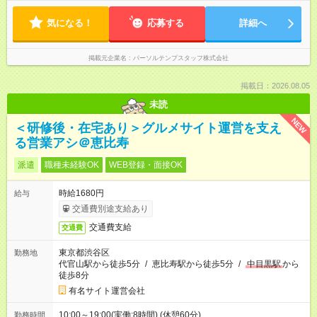
気になる！
応募する
詳細へ
掲載元企業名
パーソルテンプスタッフ株式会社
掲載日：2026.08.05
未読
NEW
＜研修後・在宅あり＞グルメサイト運営を支え
る営業アシ＠恵比寿
派遣
職種未経験OK
WEB登録・面接OK
時給1680円
給与
交通費別途支給あり
交通費支給
交通費
東京都渋谷区
勤務地
代官山駅から徒歩5分
/
恵比寿駅から徒歩5分
/
中目黒駅
から
徒歩8分
有名サイト運営会社
10:00～19:00(実働:8時間) (休憩60分)
勤務時間