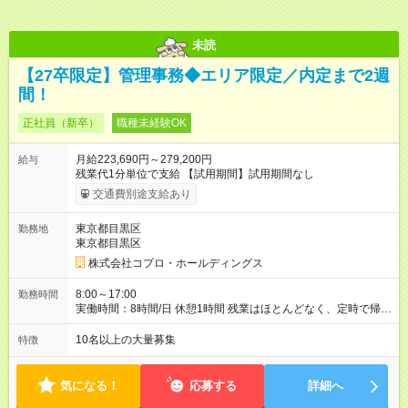
未読
【27卒限定】管理事務◆エリア限定／内定まで2週
間！
正社員（新卒）
職種未経験OK
月給223,690円～279,200円
給与
残業代1分単位で支給 【試用期間】試用期間なし
交通費別途支給あり
東京都目黒区
勤務地
東京都目黒区
株式会社コプロ・ホールディングス
8:00～17:00
勤務時間
実働時間：8時間/日 休憩1時間 残業はほとんどなく、定時で帰れ
る日が多い働き方です。 毎日の業務は進捗管理や事務が中心な
ので、 「今日やるべき仕事」が終われば、自然と区切りをつけ
10名以上の大量募集
特徴
やすいのが特長。 突発的な対応も少なく、無理をさせない働き
方を大切にしています。
気になる！
応募する
詳細へ