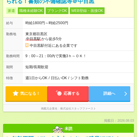
られる！書類の不備確認等＠中目黒
派遣
職種未経験OK
ブランクOK
WEB登録・面接OK
時給1800円～時給2500円
給与
東京都目黒区
勤務地
中目黒駅
から徒歩5分
中目黒駅付近にある企業です
9：00～21：00内で実働3ｈ～ＯＫ！
勤務時間
短期/長期歓迎
期間
週1日からOK
/
日払いOK
/
シフト勤務
特徴
気になる！
応募する
詳細へ
掲載元企業名
株式会社スタッフファースト
掲載日：2026.08.03
未読