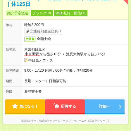
｜休125日
紹介予定派遣
ブランクOK
WEB登録・面接OK
時給2,200円
給与
交通費別途支給あり
全額支給
交通費
東京都目黒区
勤務地
中目黒駅
から徒歩10分
/
池尻大橋駅から徒歩15分
中目黒オフィス
9:00～17:20 休憩：60分 / 実働：7時間20分
勤務時間
長期 スタート日相談可能
期間
履歴書不要
特徴
気になる！
応募する
詳細へ
掲載元企業名
株式会社センチュリーアンドカンパニー（高島屋グループ）