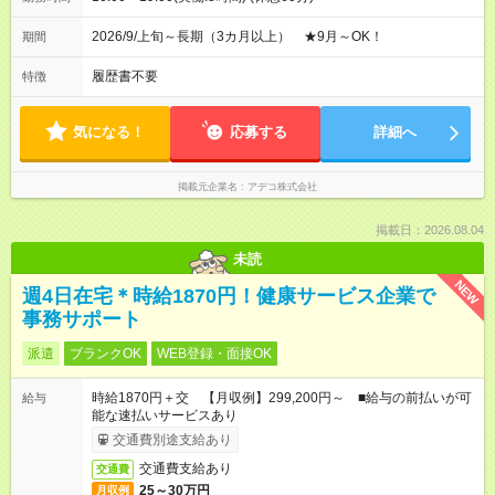
2026/9/上旬～長期（3カ月以上） ★9月～OK！
期間
履歴書不要
特徴
気になる！
応募する
詳細へ
掲載元企業名
アデコ株式会社
掲載日：2026.08.04
未読
NEW
週4日在宅＊時給1870円！健康サービス企業で
事務サポート
派遣
ブランクOK
WEB登録・面接OK
時給1870円＋交 【月収例】299,200円～ ■給与の前払いが可
給与
能な速払いサービスあり
交通費別途支給あり
交通費支給あり
交通費
25～30万円
月収例