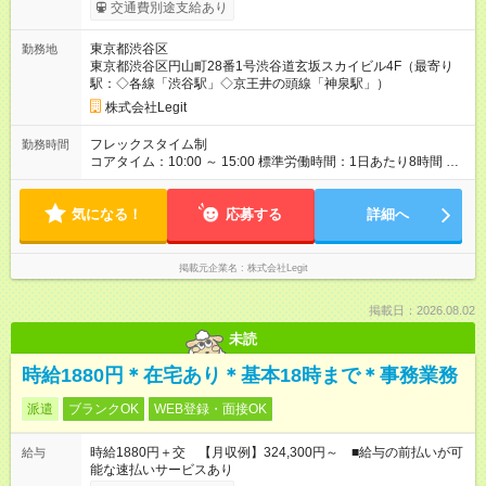
ます。 みなし残業代 105,469円 以上／月 みなし残業時間 45時
交通費別途支給あり
間／月 昇給は随時！スキルと成果に応じて、月給・年収レンジ
ともに引き上げます。 AI活用で事業や業務にインパクトを出せ
東京都渋谷区
勤務地
た方は、年次に関係なく大幅UPも可能。 入社後は予算と裁量を
東京都渋谷区円山町28番1号渋谷道玄坂スカイビル4F（最寄り
お渡しします。会社のお金を使って、どんどん試して、どんど
駅：◇各線「渋谷駅」◇京王井の頭線「神泉駅」）
ん作ってください。 ※みなし残業時間を超過した分は全額支給
します。 【試用期間】試用期間あり 試用期間の長さ：6ヶ月
株式会社Legit
※ 雇用形態と給与に、本採用時と異なる部分があります。 雇用
形態：中途採用（契約社員） 給与：本採用時と同じです。
フレックスタイム制
勤務時間
コアタイム：10:00 ～ 15:00 標準労働時間：1日あたり8時間 フ
レックスタイム制／標準労働時間：1日あたり8時間 ※コアタイ
ム：10:00～15:00 ※一部リモート・在宅勤務OK
気になる！
応募する
詳細へ
掲載元企業名
株式会社Legit
掲載日：2026.08.02
未読
時給1880円＊在宅あり＊基本18時まで＊事務業務
派遣
ブランクOK
WEB登録・面接OK
時給1880円＋交 【月収例】324,300円～ ■給与の前払いが可
給与
能な速払いサービスあり