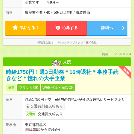
企業です！ ※9月～！
履歴書不要
/
40～50代活躍中
/
服装自由
特徴
気になる！
応募する
詳細へ
掲載元企業名
パーソルテンプスタッフ株式会社
掲載日：2026.08.04
未読
NEW
時給1750円！週3日勤務＊16時退社＊事務手続
きなど＊憧れの大手企業
派遣
ブランクOK
WEB登録・面接OK
時給1750円＋交 ■給与の前払いが可能な速払いサービスあり
給与
交通費別途支給あり
交通費支給あり
交通費
東京都目黒区
勤務地
中目黒駅
から徒歩8分