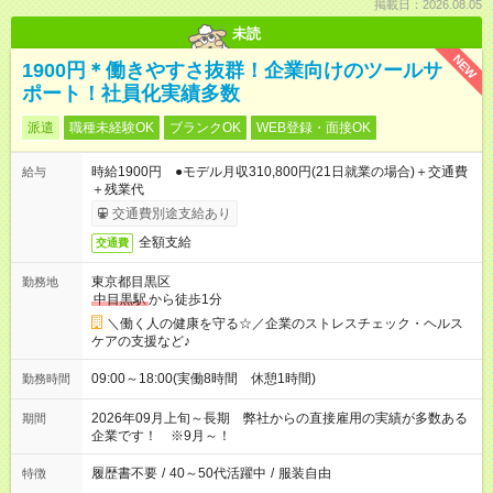
掲載日：2026.08.05
未読
NEW
1900円＊働きやすさ抜群！企業向けのツールサ
ポート！社員化実績多数
派遣
職種未経験OK
ブランクOK
WEB登録・面接OK
時給1900円 ●モデル月収310,800円(21日就業の場合)＋交通費
給与
＋残業代
交通費別途支給あり
全額支給
交通費
東京都目黒区
勤務地
中目黒駅
から徒歩1分
＼働く人の健康を守る☆／企業のストレスチェック・ヘルス
ケアの支援など♪
09:00～18:00(実働8時間 休憩1時間)
勤務時間
2026年09月上旬～長期 弊社からの直接雇用の実績が多数ある
期間
企業です！ ※9月～！
履歴書不要
/
40～50代活躍中
/
服装自由
特徴