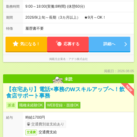
9:00～18:00(実働:8時間) (休憩60分)
勤務時間
2026/9/上旬～長期（3カ月以上） ★9月～OK！
期間
履歴書不要
特徴
気になる！
応募する
詳細へ
掲載元企業名
アデコ株式会社
掲載日：2026.08.05
未読
NEW
【在宅あり】電話×事務のWスキルアップへ！飲
食店サポート事務
派遣
職種未経験OK
WEB登録・面接OK
時給1700円
給与
交通費別途支給あり
交通費支給
交通費