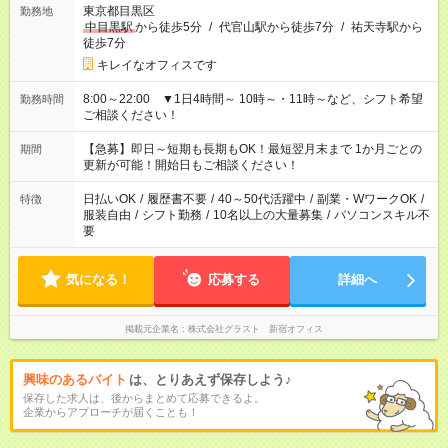
東京都目黒区
勤務地
中目黒駅
から徒歩5分
/
代官山駅から徒歩7分
/
祐天寺駅から
徒歩7分
キレイなオフィスです
8:00～22:00 ▼1日4時間～ 10時～・11時～など、シフト希望
勤務時間
ご相談ください！
【急募】即日～短期も長期もOK！最短翌月末まで 1か月ごとの
期間
更新が可能！開始日もご相談ください！
日払いOK
/
履歴書不要
/
40～50代活躍中
/
副業・WワークOK
/
特徴
服装自由
/
シフト勤務
/
10名以上の大量募集
/
パソコンスキル不
要
気になる！
応募する
詳細へ
掲載元企業名
株式会社グラスト 新宿オフィス
興味のあるバイト
は、とりあえず保存しよう♪
保存した求人は、後からまとめて応募できるよ。
企業からアプローチが届くことも！