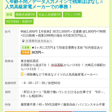
＼年齢不問／データ入力メインで残業ほぼなし♬
人気高級家電メーカーでの事務！
派遣
職種未経験OK
社会人未経験OK
ブランクOK
WEB登録・面接OK
時給1,800円【月収例】30万1,500円＋交通費 @1,800円×7時間
給与
×21日勤務＋残業10時間の場合 #月収30万円以上
交通費別途支給あり
★1ヶ月に3万円まで別途交通費を支給 *社内規定あり
交通費
30万円～
月収例
東京都目黒区
勤務地
目黒駅から徒歩7分
/
中目黒駅
からバス6分
/
大崎広小路駅か
らバス11分
/
…
✨掃除機などで有名なドイツの人気高級家電メーカー✨
・9：00～17：30／休憩60分
勤務時間
・即日スタート *長期で働いていただけるお仕事です *8月～、
期間
9月～も相談OK♪
履歴書不要
/
40～50代活躍中
/
服装自由
/
パソコンスキル不要
特徴