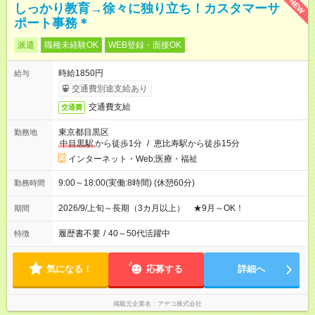
NEW
しっかり教育→徐々に独り立ち！カスタマーサ
ポート事務＊
派遣
職種未経験OK
WEB登録・面接OK
時給1850円
給与
交通費別途支給あり
交通費支給
交通費
東京都目黒区
勤務地
中目黒駅
から徒歩1分
/
恵比寿駅から徒歩15分
インターネット・Web;医療・福祉
9:00～18:00(実働:8時間) (休憩60分)
勤務時間
2026/9/上旬～長期（3カ月以上） ★9月～OK！
期間
履歴書不要
/
40～50代活躍中
特徴
気になる！
応募する
詳細へ
掲載元企業名
アデコ株式会社