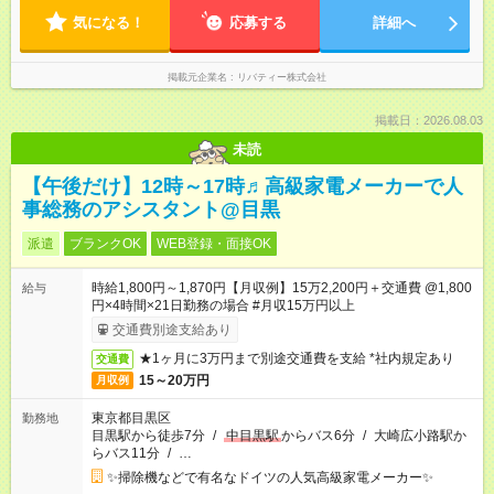
気になる！
応募する
詳細へ
掲載元企業名
リバティー株式会社
掲載日：2026.08.03
未読
【午後だけ】12時～17時♬高級家電メーカーで人
事総務のアシスタント@目黒
派遣
ブランクOK
WEB登録・面接OK
時給1,800円～1,870円【月収例】15万2,200円＋交通費 @1,800
給与
円×4時間×21日勤務の場合 #月収15万円以上
交通費別途支給あり
★1ヶ月に3万円まで別途交通費を支給 *社内規定あり
交通費
15～20万円
月収例
東京都目黒区
勤務地
目黒駅から徒歩7分
/
中目黒駅
からバス6分
/
大崎広小路駅か
らバス11分
/
…
✨掃除機などで有名なドイツの人気高級家電メーカー✨