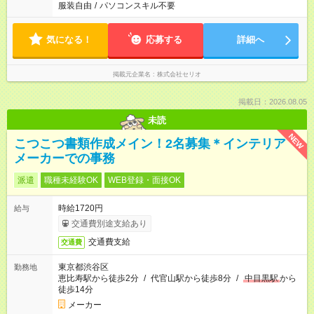
服装自由
/
パソコンスキル不要
気になる！
応募する
詳細へ
掲載元企業名
株式会社セリオ
掲載日：2026.08.05
未読
NEW
こつこつ書類作成メイン！2名募集＊インテリア
メーカーでの事務
派遣
職種未経験OK
WEB登録・面接OK
時給1720円
給与
交通費別途支給あり
交通費支給
交通費
東京都渋谷区
勤務地
恵比寿駅から徒歩2分
/
代官山駅から徒歩8分
/
中目黒駅
から
徒歩14分
メーカー