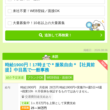
来社不要！WEB登録／面接OK
大量募集中！10名以上の大量募集
追加して再検索！
掲載日：2026.08.06
未読
NEW
時給1900円！17時まで＊服装自由＊【社員前
提】中目黒で一般事務
紹介予定派遣
ブランクOK
WEB登録・面接OK
時給1900円 月収例 28万円 時給1900円×実働7h×週5日×4週
給与
+残業10h ※月収例を保証するものではありません。
交通費別途支給あり
1ヶ月3万円を上限として実費支給
交通費
25～30万円
月収例