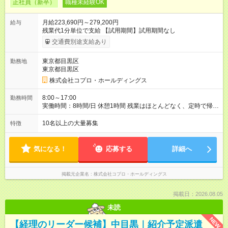
正社員（新卒）
職種未経験OK
月給223,690円～279,200円
給与
残業代1分単位で支給 【試用期間】試用期間なし
交通費別途支給あり
東京都目黒区
勤務地
東京都目黒区
株式会社コプロ・ホールディングス
8:00～17:00
勤務時間
実働時間：8時間/日 休憩1時間 残業はほとんどなく、定時で帰れ
る日が多い働き方です。 毎日の業務は進捗管理や事務が中心な
ので、 「今日やるべき仕事」が終われば、自然と区切りをつけ
10名以上の大量募集
特徴
やすいのが特長。 突発的な対応も少なく、無理をさせない働き
方を大切にしています。
気になる！
応募する
詳細へ
掲載元企業名
株式会社コプロ・ホールディングス
掲載日：2026.08.05
未読
NEW
【経理のリーダー候補】中目黒｜紹介予定派遣