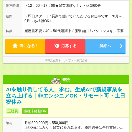
・12：00～17：00★残業ほぼなし♪ ・休憩60分
勤務時間
・即日スタート *長期で働いていただけるお仕事です *8月～、
期間
9月～も相談OK♪
履歴書不要
/
40～50代活躍中
/
服装自由
/
パソコンスキル不要
特徴
気になる！
応募する
詳細へ
掲載元企業名
リバティー株式会社
未読
AIを触り倒してる人、求む。生成AIで新規事業を
立ち上げる｜非エンジニアOK・リモート可・土日
祝休み
正社員
職種未経験OK
月給300,000円～550,000円
給与
上記額にはみなし残業代を含みます。※超過分は全額支給いたし