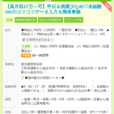
NEW
【高月収27万～可】平日＆残業少なめ♡未経験
OKのコツコツデータ入力＆簡単事務
派遣
職種未経験OK
社会人未経験OK
ブランクOK
◆時給1,700円～1,800円 ＊選択OK ◆日払い・週払いOK ◆
給与
昇給あり！ 時給upは長く働くモチベーションアップに♪ #月収
26万円以上～月収27.9万円以上も可
交通費別途支給あり
（1）時給1,700円+交通費支給 （2）時給1,800円（交通
交通費
費込み）
25～30万円
月収例
東京都世田谷区
勤務地
三軒茶屋駅から徒歩10分
/
池尻大橋駅から徒歩24分
/
祐天寺
駅から徒歩25分
/
…
◆国内最大の空調メーカー◆
◆9：00～17：30 (実働7時間45分、休憩45分） 。*。未経験か
勤務時間
ら挑戦できる。*。 経験ゼロから始められるお仕事！ 例えば前職
が、 在宅/財団法人/事務/コールセンター/
受付
/販売/カフェスタ
ッフ スイーツ販売/ホテルフロント/化粧品販売/など 未経験の方
＜急募＞即日～長期／8月～9月～10月～も相談OK！応募から最
期間
たちが活躍中♪
短即日には選考案内♪
日払いOK
/
履歴書不要
/
40～50代活躍中
/
副業・WワークOK
/
特徴