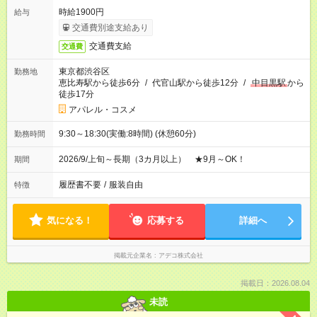
時給1900円
給与
交通費別途支給あり
交通費支給
交通費
東京都渋谷区
勤務地
恵比寿駅から徒歩6分
/
代官山駅から徒歩12分
/
中目黒駅
から
徒歩17分
アパレル・コスメ
9:30～18:30(実働:8時間) (休憩60分)
勤務時間
2026/9/上旬～長期（3カ月以上） ★9月～OK！
期間
履歴書不要
/
服装自由
特徴
気になる！
応募する
詳細へ
掲載元企業名
アデコ株式会社
掲載日：2026.08.04
未読