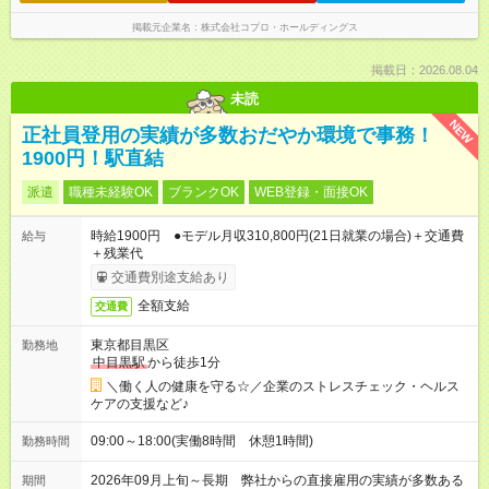
掲載元企業名
株式会社コプロ・ホールディングス
掲載日：2026.08.04
未読
NEW
正社員登用の実績が多数おだやか環境で事務！
1900円！駅直結
派遣
職種未経験OK
ブランクOK
WEB登録・面接OK
時給1900円 ●モデル月収310,800円(21日就業の場合)＋交通費
給与
＋残業代
交通費別途支給あり
全額支給
交通費
東京都目黒区
勤務地
中目黒駅
から徒歩1分
＼働く人の健康を守る☆／企業のストレスチェック・ヘルス
ケアの支援など♪
09:00～18:00(実働8時間 休憩1時間)
勤務時間
2026年09月上旬～長期 弊社からの直接雇用の実績が多数ある
期間