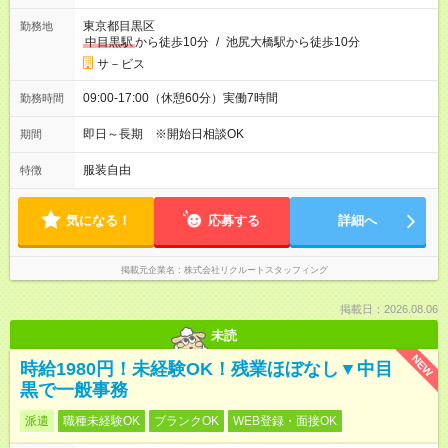
東京都目黒区
勤務地
中目黒駅
から徒歩10分
/
池尻大橋駅から徒歩10分
サ－ビス
09:00-17:00（休憩60分）実働7時間
勤務時間
即日～長期 ※開始日相談OK
期間
服装自由
特徴
気になる！
応募する
詳細へ
掲載元企業名
株式会社リクルートスタッフィング
掲載日：2026.08.06
未読
NEW
時給1980円！未経験OK！残業ほぼなし▼中目
黒で一般事務
派遣
職種未経験OK
ブランクOK
WEB登録・面接OK