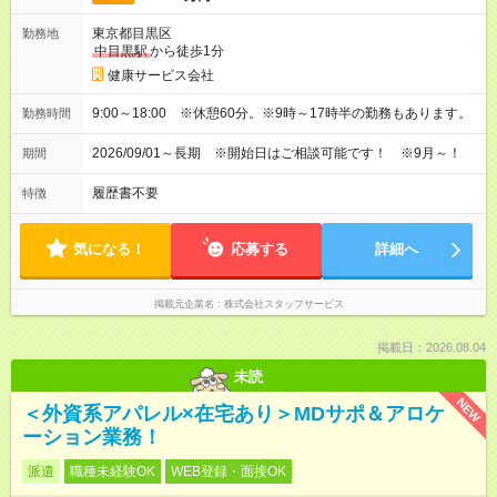
東京都目黒区
勤務地
中目黒駅
から徒歩1分
健康サービス会社
9:00～18:00 ※休憩60分。※9時～17時半の勤務もあります。
勤務時間
2026/09/01～長期 ※開始日はご相談可能です！ ※9月～！
期間
履歴書不要
特徴
気になる！
応募する
詳細へ
掲載元企業名
株式会社スタッフサービス
掲載日：2026.08.04
未読
NEW
＜外資系アパレル×在宅あり＞MDサポ＆アロケ
ーション業務！
派遣
職種未経験OK
WEB登録・面接OK