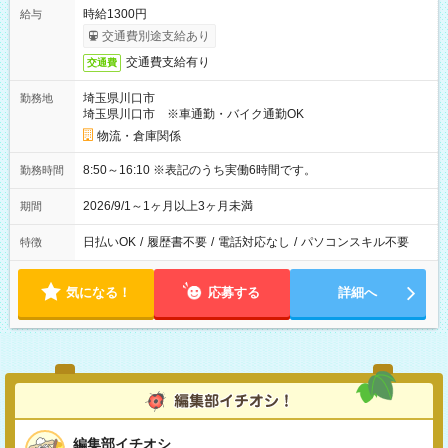
時給1300円
給与
交通費別途支給あり
交通費支給有り
交通費
埼玉県川口市
勤務地
埼玉県川口市 ※車通勤・バイク通勤OK
物流・倉庫関係
8:50～16:10 ※表記のうち実働6時間です。
勤務時間
2026/9/1～1ヶ月以上3ヶ月未満
期間
日払いOK
/
履歴書不要
/
電話対応なし
/
パソコンスキル不要
特徴
気になる！
応募する
詳細へ
編集部イチオシ