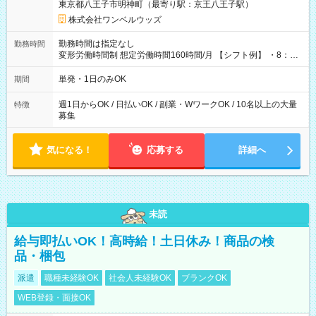
東京都八王子市明神町（最寄り駅：京王八王子駅）
株式会社ワンベルウッズ
勤務時間は指定なし
勤務時間
変形労働時間制 想定労働時間160時間/月 【シフト例】 ・8：00
～21：00
単発・1日のみOK
期間
週1日からOK / 日払いOK / 副業・WワークOK / 10名以上の大量
特徴
募集
気になる！
応募する
詳細へ
未読
給与即払いOK！高時給！土日休み！商品の検
品・梱包
派遣
職種未経験OK
社会人未経験OK
ブランクOK
WEB登録・面接OK