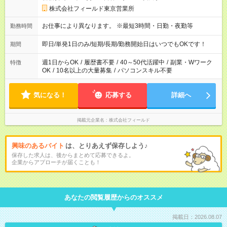
株式会社フィールド東京営業所
お仕事により異なります。 ※最短3時間・日勤・夜勤等
勤務時間
即日/単発1日のみ/短期/長期/勤務開始日はいつでもOKです！
期間
週1日からOK
/
履歴書不要
/
40～50代活躍中
/
副業・Wワーク
特徴
OK
/
10名以上の大量募集
/
パソコンスキル不要
気になる！
応募する
詳細へ
掲載元企業名
株式会社フィールド
興味のあるバイト
は、とりあえず保存しよう♪
保存した求人は、後からまとめて応募できるよ。
企業からアプローチが届くことも！
あなたの閲覧履歴からのオススメ
掲載日：2026.08.07