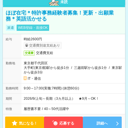
未読
ほぼ在宅＊特許事務経験者募集！更新・出願業
務＊英語活かせる
派遣
WEB登録・面接OK
時給2600円
給与
交通費別途支給あり
交通費支給
交通費
東京都千代田区
勤務地
大手町(東京都)駅から徒歩1分
/
三越前駅から徒歩1分
/
東京駅
から徒歩3分
IT・通信
9:00～17:00(実働:7時間) (休憩60分)
勤務時間
2026/9/上旬～長期（3カ月以上） ★9月～OK！
期間
履歴書不要
/
40～50代活躍中
特徴
気になる！
応募する
詳細へ