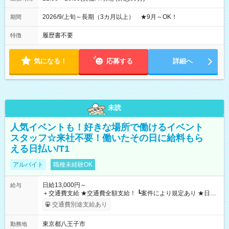
2026/9/上旬～長期（3カ月以上） ★9月～OK！
期間
履歴書不要
特徴
気になる！
応募する
詳細へ
未読
人気イベントも！好きな場所で働けるイベント
スタッフ☆来社不要！働いたその日に給料もら
える日払い/T1
アルバイト
職種未経験OK
日給13,000円～
給与
＋交通費支給 ★交通費全額支給！ ┗案件により規定あり ★日払
いOK！（規定あり） ┗働いたその日に現金GET♪ お仕事後はコ
交通費別途支給あり
ンビニATMから 日払い分を引き落とせます！ 【試用期間】試
用期間なし
東京都八王子市
勤務地