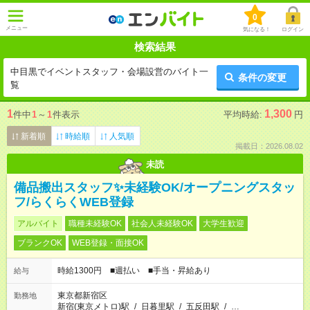
0
メニュー
気になる！
ログイン
検索結果
中目黒でイベントスタッフ・会場設営のバイト一
条件の変更
覧
1
1,300
件中
1
～
1
件表示
平均時給:
円
新着順
時給順
人気順
掲載日：2026.08.02
未読
備品搬出スタッフ✨未経験OK/オープニングスタッ
フ/らくらくWEB登録
アルバイト
職種未経験OK
社会人未経験OK
大学生歓迎
ブランクOK
WEB登録・面接OK
時給1300円 ■週払い ■手当・昇給あり
給与
東京都新宿区
勤務地
新宿(東京メトロ)駅
/
日暮里駅
/
五反田駅
/
…