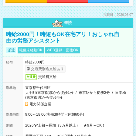
掲載日：2026.08.07
未読
時給2000円！時短もOK在宅アリ！おしゃれ自
由の労務アシスタント
派遣
職種未経験OK
WEB登録・面接OK
時給2000円
給与
交通費別途支給あり
交通費支給
交通費
東京都千代田区
勤務地
大手町(東京都)駅から徒歩1分
/
東京駅から徒歩2分
/
日本橋
(東京都)駅から徒歩4分
電力関係企業
9:00～18:00(実働:8時間) (休憩60分)
勤務時間
2026/9/上旬～長期（3カ月以上） ★9月～OK！
期間