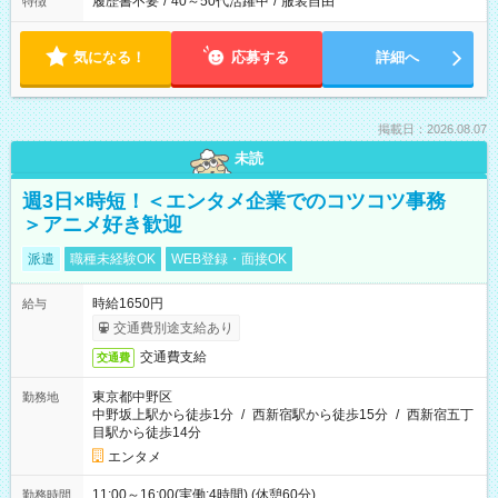
履歴書不要
/
40～50代活躍中
/
服装自由
特徴
気になる！
応募する
詳細へ
掲載日：2026.08.07
未読
週3日×時短！＜エンタメ企業でのコツコツ事務
＞アニメ好き歓迎
派遣
職種未経験OK
WEB登録・面接OK
時給1650円
給与
交通費別途支給あり
交通費支給
交通費
東京都中野区
勤務地
中野坂上駅から徒歩1分
/
西新宿駅から徒歩15分
/
西新宿五丁
目駅から徒歩14分
エンタメ
11:00～16:00(実働:4時間) (休憩60分)
勤務時間