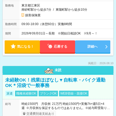
東京都江東区
勤務地
南砂町駅から徒歩7分
/
東陽町駅から徒歩10分
損害保険業
09:00-18:00（休憩60分）実働8時間
勤務時間
2026年09月01日～長期 ※開始日相談OK ※9月～！
期間
気になる！
応募する
詳細へ
掲載日：2026.08.10
未読
未経験OK！残業ほぼなし▼自転車・バイク通勤
OK＊沼袋で一般事務
派遣
職種未経験OK
ブランクOK
WEB登録・面接OK
時給1500円 月収例 21万円 時給1500円×実働7h×週5日×4
給与
週 ※月収例を保証するものではありません。※給与即受取りサ
ービス利用可（利用条件有）
交通費別途支給あり