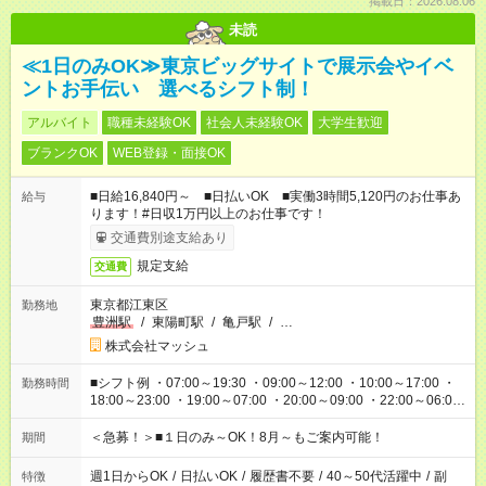
掲載日：2026.08.06
未読
≪1日のみOK≫東京ビッグサイトで展示会やイベ
ントお手伝い 選べるシフト制！
アルバイト
職種未経験OK
社会人未経験OK
大学生歓迎
ブランクOK
WEB登録・面接OK
■日給16,840円～ ■日払いOK ■実働3時間5,120円のお仕事あ
給与
ります！#日収1万円以上のお仕事です！
交通費別途支給あり
規定支給
交通費
東京都江東区
勤務地
豊洲駅
/
東陽町駅
/
亀戸駅
/
…
株式会社マッシュ
■シフト例 ・07:00～19:30 ・09:00～12:00 ・10:00～17:00 ・
勤務時間
18:00～23:00 ・19:00～07:00 ・20:00～09:00 ・22:00～06:00
etc ★最短で3時間で5,120円のお仕事から 15時間で2万円近く稼
げるお仕事も！ ご希望のお時間に合わせてご紹介！ ※シフトは
＜急募！＞■１日のみ～OK！8月～もご案内可能！
期間
現場によって異なります。 ※勿論、休憩時間はあるのでご安心
ください！
週1日からOK
/
日払いOK
/
履歴書不要
/
40～50代活躍中
/
副
特徴