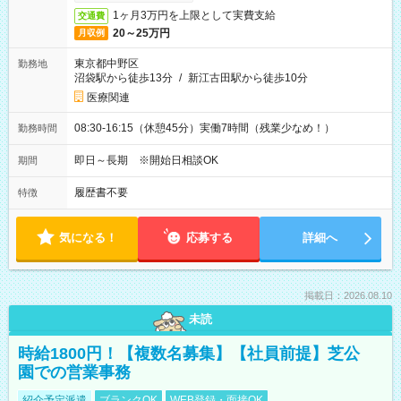
1ヶ月3万円を上限として実費支給
交通費
20～25万円
月収例
東京都中野区
勤務地
沼袋駅から徒歩13分
/
新江古田駅から徒歩10分
医療関連
08:30-16:15（休憩45分）実働7時間（残業少なめ！）
勤務時間
即日～長期 ※開始日相談OK
期間
履歴書不要
特徴
気になる！
応募する
詳細へ
掲載日：2026.08.10
未読
時給1800円！【複数名募集】【社員前提】芝公
園での営業事務
紹介予定派遣
ブランクOK
WEB登録・面接OK