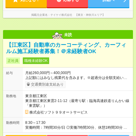
掲載元企業名
テイケイ株式会社 【東京・神奈川エリア】
未読
【江東区】自動車のカーコーティング、カーフィ
ルム施工経験者募集！＠未経験者OK
正社員
職種未経験OK
月給260,000円～400,000円
給与
上記額にはみなし残業代を含みます。※超過分は全額支給いたし
ます。 みなし残業代 42,700円／月 みなし残業時間 26時間／月
交通費別途支給あり
※能力や経験などを考慮して決定します。 ※給与は定額残業手当
（26時間・42,700円以上）が含まれています。定額残業時間を
東京都江東区
勤務地
超えて勤務した場合は、超過分の手当を別途支給します。 【試
東京都江東区東雲2-11-12（最寄り駅：臨海高速鉄道りんかい線
用期間】試用期間あり 試用期間の長さ：3ヶ月 雇用形態、給与
「東雲駅」）
は本採用時と同じです。
株式会社ソフト９９オートサービス
8:30～17:30
勤務時間
実働時間：7時間30分/日 ◎実働7時間30分、休憩1時間30分 ◎お
昼休憩（1時間）に加えて、午前・午後15分ずつの休憩がありま