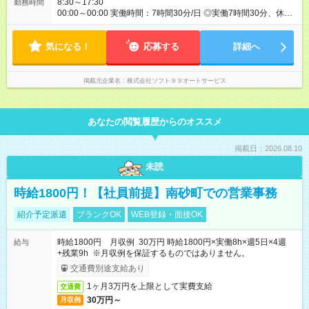
8:30～17:30
勤務時間
00:00～00:00 実働時間：7時間30分/日 ◎実働7時間30分、休憩1
時間30分 ◎お昼休憩（1時間）に加えて、午前・午後15分ずつ
の休憩があります。 ◎残業することもありますが、遅くとも
気になる！
18：30～19：00ごろには退勤しています（定時に退勤する日も
応募する
詳細へ
あります）。
掲載元企業名
株式会社ソフト９９オートサービス
あなたの閲覧履歴からのオススメ
掲載日：2026.08.10
未読
時給1800円！【社員前提】南砂町での営業事務
紹介予定派遣
ブランクOK
WEB登録・面接OK
時給1800円 月収例 30万円 時給1800円×実働8h×週5日×4週
給与
+残業9h ※月収例を保証するものではありません。
交通費別途支給あり
1ヶ月3万円を上限として実費支給
交通費
30万円～
月収例