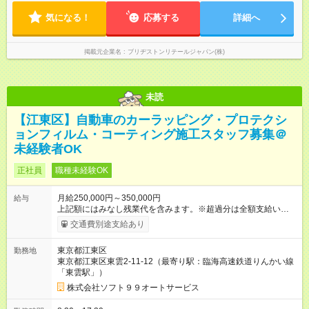
店舗によって異なります。 ※早出・遅出はありません。 ★残業
気になる！
は平均月15時間以内。プライベートも大切にできる働き方で
応募する
詳細へ
す。
掲載元企業名
ブリヂストンリテールジャパン(株)
未読
【江東区】自動車のカーラッピング・プロテクシ
ョンフィルム・コーティング施工スタッフ募集＠
未経験者OK
正社員
職種未経験OK
月給250,000円～350,000円
給与
上記額にはみなし残業代を含みます。※超過分は全額支給いたし
ます。 みなし残業代 42,700円 みなし残業時間 26時間 ※能力や
交通費別途支給あり
経験などを考慮して決定します。 ※給与は定額残業手当（26時
間・42,700円以上）が含まれています。定額残業時間を超えて
東京都江東区
勤務地
勤務した場合は、超過分の手当を別途支給します。 【試用期
東京都江東区東雲2-11-12（最寄り駅：臨海高速鉄道りんかい線
間】試用期間あり 試用期間の長さ：3ヶ月 雇用形態、給与は本
「東雲駅」）
採用時と同じです。
株式会社ソフト９９オートサービス