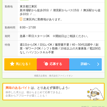
東京都江東区
勤務地
新木場駅から徒歩20分
/
潮見駅からバス15分
/
舞浜駅から徒
歩10分
/
…
江東区内に勤務地があります。
8:00～17:00
勤務時間
急募！即日スタートOK ※開始日はご相談ください。
期間
週1日からOK
/
日払いOK
/
履歴書不要
/
40～50代活躍中
/
副
特徴
業・WワークOK
/
シフト勤務
/
10名以上の大量募集
/
電話対応
なし
/
パソコンスキル不要
気になる！
応募する
詳細へ
掲載元企業名
株式会社ファインドオン
興味のあるバイト
は、とりあえず保存しよう♪
保存した求人は、後からまとめて応募できるよ。
企業からアプローチが届くことも！