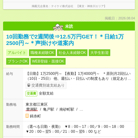
掲載元企業名
テイケイ株式会社 【東京・神奈川エリア】
掲載日：2026.08.04
未読
10回勤務で2週間後⇒12.5万円GET！＊日給1万
2500円～＊声掛けや道案内
アルバイト
職種未経験OK
社会人未経験OK
大学生歓迎
ブランクOK
WEB登録・面接OK
【日勤】1万2500円～ 【夜勤】1万4000円～ ＊原則月2回払い
給与
（10日・25日） 他、週払い・日払いの制度もあり（規定あり）
＃日収1万円以上
交通費別途支給あり
全額支給
交通費
東京都江東区
勤務地
豊洲駅
/
亀戸駅
/
南砂町駅
/
…
錦糸町
（選べる日勤・夜勤） ▼8：00～17：00／9：00～18：00
勤務時間
▼20：00～翌5：00／21：00～翌6：00 など