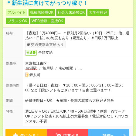
＊新生活に向けてがっつり稼ぐ！
アルバイト
職種未経験OK
社会人未経験OK
大学生歓迎
ブランクOK
WEB登録・面接OK
【夜勤】1万4000円～ ＊原則月2回払い（10日・25日） 他、週
給与
払い・日払いの制度もあり（規定あり）＃日収1万円以上
交通費別途支給あり
全額支給
交通費
東京都江東区
勤務地
豊洲駅
/
亀戸駅
/
南砂町駅
/
…
錦糸町
（選べる日勤・夜勤） ▼20：00～翌5：00／21：00～翌6：
勤務時間
00 など 日勤シフトもございます！自由に選べます！
研修後即日～OK ★短期・長期の就業も大歓迎＃急募
期間
週1日からOK
/
日払いOK
/
40～50代活躍中
/
副業・Wワーク
特徴
OK
/
シフト勤務
/
10名以上の大量募集
/
電話対応なし
/
パソコ
ンスキル不要
気になる！
応募する
詳細へ