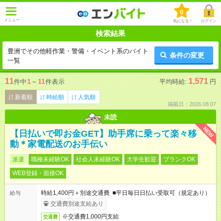
0
メニュー
気になる！
ログイン
検索結果
豊洲でその他軽作業・警備・イベント系のバイト
条件の変更
一覧
11
1,571
件中
1
～
11
件表示
平均時給:
円
新着順
時給順
人気順
掲載日：2026.08.07
未読
NEW
【日払いで即お金GET】助手席に乗って楽々移
動＊家電配送のお手伝い
派遣
職種未経験OK
社会人未経験OK
大学生歓迎
ブランクOK
WEB登録・面接OK
時給1,400円＋別途交通費 ■平日毎日日払い受取可（規定あり）
給与
交通費別途支給あり
※交通費1,000円支給
交通費