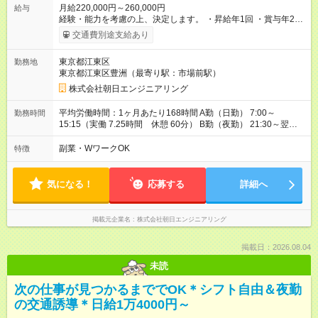
月給220,000円～260,000円
給与
経験・能力を考慮の上、決定します。 ・昇給年1回 ・賞与年2回
・残業代別途支給 ・交通費全額支給（規定有） 【福利厚生】 各
交通費別途支給あり
種社会保険完備 【試用期間】試用期間あり 試用期間の長さ：3
ヶ月 雇用形態、給与は本採用時と同じです。
東京都江東区
勤務地
東京都江東区豊洲（最寄り駅：市場前駅）
株式会社朝日エンジニアリング
平均労働時間：1ヶ月あたり168時間 A勤（日勤） 7:00～
勤務時間
15:15（実働 7.25時間 休憩 60分） B勤（夜勤） 21:30～翌
7:15（実働 7.25時間 休憩 150分） 日勤と夜勤を約2週間ごと
に変更するシフト勤務 平均労働時間：1ヶ月あたり168時間 A勤
副業・WワークOK
特徴
（日勤） 7:00～15:15（実働 7.25時間 休憩 60分） B勤（夜
勤） 21:30～翌7:15（実働 7.25時間 休憩 150分） 日勤と夜勤
を約2週間ごとに変更するシフト勤務
気になる！
応募する
詳細へ
掲載元企業名
株式会社朝日エンジニアリング
掲載日：2026.08.04
未読
次の仕事が見つかるまででOK＊シフト自由＆夜勤
の交通誘導＊日給1万4000円～