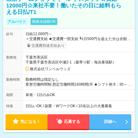
12000円☆来社不要！働いたその日に給料もら
える日払/T1
アルバイト
職種未経験OK
日給12,000円～
給与
＋交通費支給 ★交通費一部支給 ┗1日500円を超えた分は全額支
給！ ※往復500円以内の方は自己負担となります ★日払いOK！
交通費別途支給あり
（規定あり） ┗働いたその日に現金GET♪ お仕事後はコンビニ
ATMから 日払い分を引き落とせます！ 【試用期間】試用期間
千葉市美浜区
勤務地
なし
千葉県千葉市美浜区中瀬2-1（最寄り駅：海浜幕張駅）
株式会社ワンベルウッズ
勤務時間は指定なし
勤務時間
変形労働時間制 想定労働時間160時間/月 ★シフト例 8：30～
19：00
単発・1日のみOK
期間
日払いOK / 副業・WワークOK / 10名以上の大量募集
特徴
気になる！
応募する
詳細へ