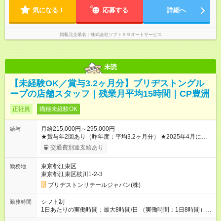
す。
気になる！
応募する
詳細へ
掲載元企業名
株式会社ソフト９９オートサービス
未読
【未経験OK／賞与3.2ヶ月分】ブリヂストングル
ープの店舗スタッフ｜残業月平均15時間｜CP豊洲
正社員
職種未経験OK
月給215,000円～295,000円
給与
★賞与年2回あり（昨年度：平均3.2ヶ月分） ★2025年4月に、
全社員の給与を一律改定（ベースアップ）しました！ ※残業は
交通費別途支給あり
平均月15時間以下、時間外手当は100％支給しています。 ※試
用期間は3ヶ月で、その間の雇用形態は・条件に差異はありませ
東京都江東区
勤務地
ん。 【試用期間】試用期間あり 試用期間の長さ：3ヶ月 雇用形
東京都江東区枝川1-2-3
態、給与は本採用時と同じです。
ブリヂストンリテールジャパン(株)
シフト制
勤務時間
1日あたりの実働時間：最大8時間/日 （実働時間：1日8時間）
【シフト例】 ・9：45～18：45 ・10：15～19：15 ※時間帯は