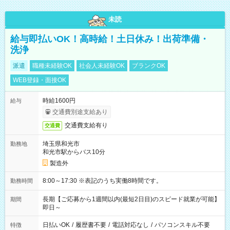
未読
給与即払いOK！高時給！土日休み！出荷準備・
洗浄
派遣
職種未経験OK
社会人未経験OK
ブランクOK
WEB登録・面接OK
時給1600円
給与
交通費別途支給あり
交通費支給有り
交通費
埼玉県和光市
勤務地
和光市駅からバス10分
製造外
8:00～17:30 ※表記のうち実働8時間です。
勤務時間
長期【ご応募から1週間以内(最短2日目)のスピード就業が可能】
期間
即日～
日払いOK
/
履歴書不要
/
電話対応なし
/
パソコンスキル不要
特徴