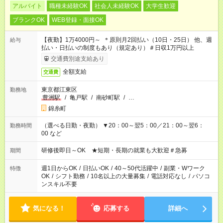
アルバイト
職種未経験OK
社会人未経験OK
大学生歓迎
ブランクOK
WEB登録・面接OK
【夜勤】1万4000円～ ＊原則月2回払い（10日・25日） 他、週
給与
払い・日払いの制度もあり（規定あり）＃日収1万円以上
交通費別途支給あり
全額支給
交通費
東京都江東区
勤務地
豊洲駅
/
亀戸駅
/
南砂町駅
/
…
錦糸町
（選べる日勤・夜勤） ▼20：00～翌5：00／21：00～翌6：
勤務時間
00 など
研修後即日～OK ★短期・長期の就業も大歓迎＃急募
期間
週1日からOK
/
日払いOK
/
40～50代活躍中
/
副業・Wワーク
特徴
OK
/
シフト勤務
/
10名以上の大量募集
/
電話対応なし
/
パソコ
ンスキル不要
気になる！
応募する
詳細へ