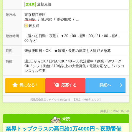
全額支給
交通費
東京都江東区
勤務地
豊洲駅
/
亀戸駅
/
南砂町駅
/
…
錦糸町
（選べる日勤・夜勤） ▼20：00～翌5：00／21：00～翌6：
勤務時間
00 など
研修後即日～OK ★短期・長期の就業も大歓迎＃急募
期間
週1日からOK
/
日払いOK
/
40～50代活躍中
/
副業・Wワーク
特徴
OK
/
シフト勤務
/
10名以上の大量募集
/
電話対応なし
/
パソコ
ンスキル不要
気になる！
応募する
詳細へ
掲載元企業名
テイケイ株式会社 【東京・神奈川エリア】
掲載日：2026.07.28
未読
業界トップクラスの高日給1万4000円～夜勤警備