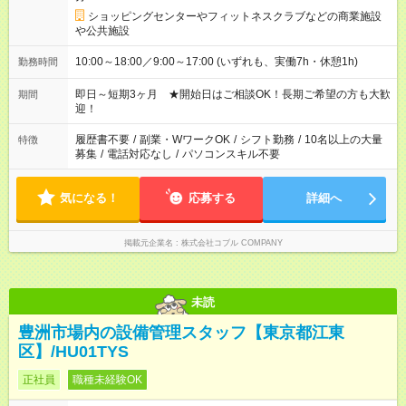
ショッピングセンターやフィットネスクラブなどの商業施設
や公共施設
10:00～18:00／9:00～17:00 (いずれも、実働7h・休憩1h)
勤務時間
即日～短期3ヶ月 ★開始日はご相談OK！長期ご希望の方も大歓
期間
迎！
履歴書不要
/
副業・WワークOK
/
シフト勤務
/
10名以上の大量
特徴
募集
/
電話対応なし
/
パソコンスキル不要
気になる！
応募する
詳細へ
掲載元企業名
株式会社コブル COMPANY
未読
豊洲市場内の設備管理スタッフ【東京都江東
区】/HU01TYS
正社員
職種未経験OK