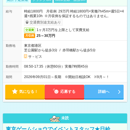
時給1800円 月収例 29万円 時給1800円×実働7h45m×週5日×4
給与
週+残業10h ※月収例を保証するものではありません。
交通費別途支給あり
1ヶ月3万円を上限として実費支給
交通費
25～30万円
月収例
東京都港区
勤務地
芝公園駅から徒歩3分
/
赤羽橋駅から徒歩5分
サ－ビス
08:50-17:35（休憩60分）実働7時間45分
勤務時間
2026年09月01日～長期 ※開始日相談OK ※9月～！
期間
気になる！
応募する
詳細へ
未読
東京ゲームショウでイベントスタッフ★日給