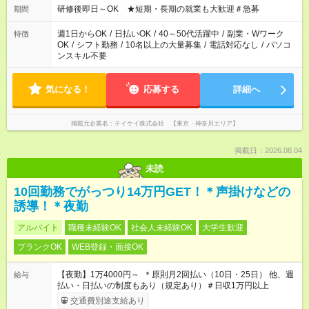
研修後即日～OK ★短期・長期の就業も大歓迎＃急募
期間
週1日からOK
/
日払いOK
/
40～50代活躍中
/
副業・Wワーク
特徴
OK
/
シフト勤務
/
10名以上の大量募集
/
電話対応なし
/
パソコ
ンスキル不要
気になる！
応募する
詳細へ
掲載元企業名
テイケイ株式会社 【東京・神奈川エリア】
掲載日：2026.08.04
未読
10回勤務でがっつり14万円GET！＊声掛けなどの
誘導！＊夜勤
アルバイト
職種未経験OK
社会人未経験OK
大学生歓迎
ブランクOK
WEB登録・面接OK
【夜勤】1万4000円～ ＊原則月2回払い（10日・25日） 他、週
給与
払い・日払いの制度もあり（規定あり）＃日収1万円以上
交通費別途支給あり