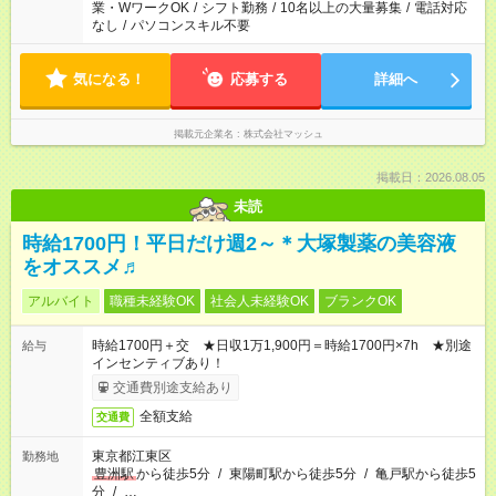
業・WワークOK
/
シフト勤務
/
10名以上の大量募集
/
電話対応
なし
/
パソコンスキル不要
気になる！
応募する
詳細へ
掲載元企業名
株式会社マッシュ
掲載日：2026.08.05
未読
時給1700円！平日だけ週2～＊大塚製薬の美容液
をオススメ♬
アルバイト
職種未経験OK
社会人未経験OK
ブランクOK
時給1700円＋交 ★日収1万1,900円＝時給1700円×7h ★別途
給与
インセンティブあり！
交通費別途支給あり
全額支給
交通費
東京都江東区
勤務地
豊洲駅
から徒歩5分
/
東陽町駅から徒歩5分
/
亀戸駅から徒歩5
分
/
…