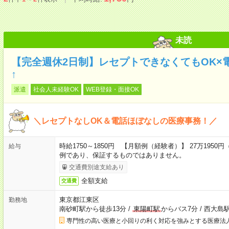
未読
【完全週休2日制】レセプトできなくてもOK×電
↑
派遣
社会人未経験OK
WEB登録・面接OK
＼レセプトなしOK＆電話ほぼなしの医療事務！／
時給1750～1850円 【月額例（経験者）】 27万1950円
給与
例であり、保証するものではありません。
交通費別途支給あり
全額支給
交通費
東京都江東区
勤務地
南砂町駅から徒歩13分
/
東陽町駅
からバス7分
/
西大島駅
専門性の高い医療と小回りの利く対応を強みとする医療法