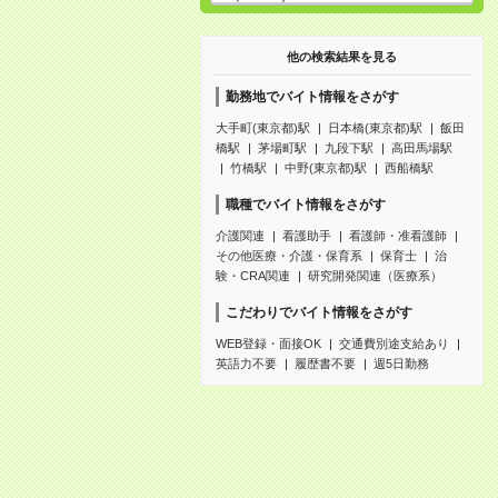
他の検索結果を見る
勤務地でバイト情報をさがす
大手町(東京都)駅
日本橋(東京都)駅
飯田
橋駅
茅場町駅
九段下駅
高田馬場駅
竹橋駅
中野(東京都)駅
西船橋駅
職種でバイト情報をさがす
介護関連
看護助手
看護師・准看護師
その他医療・介護・保育系
保育士
治
験・CRA関連
研究開発関連（医療系）
こだわりでバイト情報をさがす
WEB登録・面接OK
交通費別途支給あり
英語力不要
履歴書不要
週5日勤務