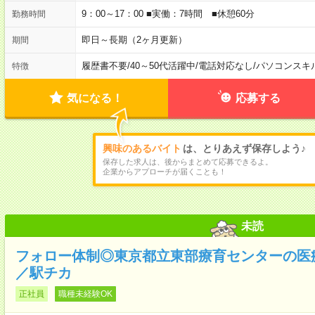
9：00～17：00 ■実働：7時間 ■休憩60分
勤務時間
即日～長期（2ヶ月更新）
期間
履歴書不要
/
40～50代活躍中
/
電話対応なし
/
パソコンスキ
特徴
気になる！
応募する
興味のあるバイト
は、とりあえず保存しよう♪
保存した求人は、後からまとめて応募できるよ。
企業からアプローチが届くことも！
未読
フォロー体制◎東京都立東部療育センターの医
／駅チカ
正社員
職種未経験OK