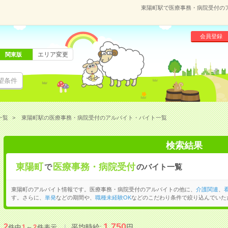
東陽町駅で医療事務・病院受付の
会員登録
エリア変更
関東版
望条件
一覧
東陽町駅の医療事務・病院受付のアルバイト・バイト一覧
検索結果
東陽町
医療事務・病院受付
で
のバイト一覧
東陽町のアルバイト情報です。医療事務・病院受付のアルバイトの他に、
介護関連
、
す。さらに、
単発
などの期間や、
職種未経験OK
などのこだわり条件で絞り込んでいた
1,750
2
平均時給:
円
件中
1
～
2
件表示