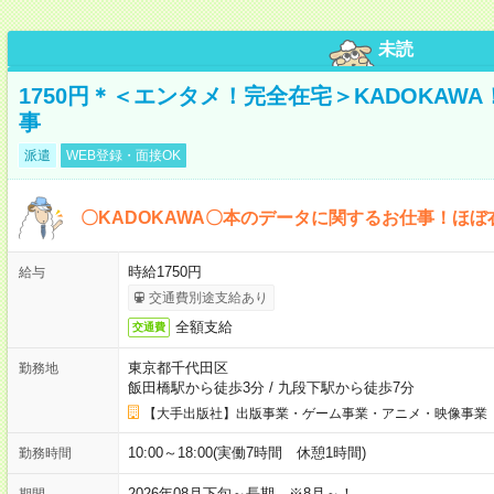
未読
1750円＊＜エンタメ！完全在宅＞KADOKAW
事
派遣
WEB登録・面接OK
〇KADOKAWA〇本のデータに関するお仕事！ほぼ
時給1750円
給与
交通費別途支給あり
全額支給
交通費
東京都千代田区
勤務地
飯田橋駅から徒歩3分
/
九段下駅から徒歩7分
【大手出版社】出版事業・ゲーム事業・アニメ・映像事業
10:00～18:00(実働7時間 休憩1時間)
勤務時間
2026年08月下旬～長期 ※8月～！
期間