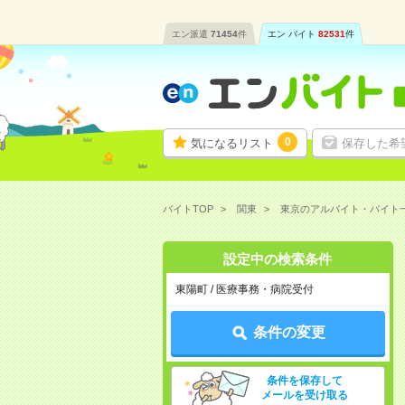
エン派遣
71454
件
エン バイト
82531
件
0
気になるリスト
保存した希
バイトTOP
関東
東京のアルバイト・バイト
設定中の検索条件
東陽町 / 医療事務・病院受付
条件の変更
条件を保存して
メールを受け取る