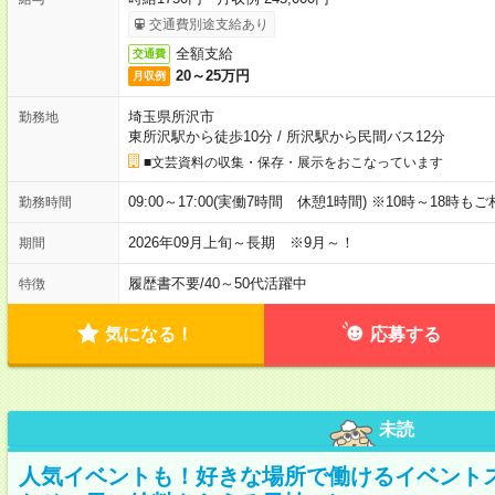
交通費別途支給あり
全額支給
交通費
20～25万円
月収例
埼玉県所沢市
勤務地
東所沢駅から徒歩10分
/
所沢駅から民間バス12分
■文芸資料の収集・保存・展示をおこなっています
09:00～17:00(実働7時間 休憩1時間) ※10時～18時も
勤務時間
2026年09月上旬～長期 ※9月～！
期間
履歴書不要
/
40～50代活躍中
特徴
気になる！
応募する
未読
人気イベントも！好きな場所で働けるイベント