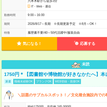
六本木駅から徒歩3分
IT・Web・通信
9:00～16:00
勤務時間
2026/8/17～長期 ※長期更新予定 ※8月～OK！
期間
履歴書不要
/
40～50代活躍中
/
服装自由
特徴
気になる！
応募する
未読
1750円＊【図書館や博物館が好きなかたへ】
派遣
職種未経験OK
ブランクOK
WEB登録・面接OK
＼話題のサブカルスポット！／文化複合施設内での
時給1750円 月収例 245,000円
給与