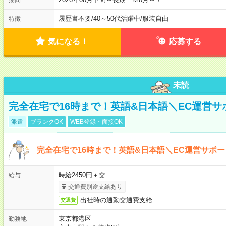
履歴書不要
/
40～50代活躍中
/
服装自由
特徴
気になる！
応募する
未読
完全在宅で16時まで！英語&日本語＼EC運営サ
派遣
ブランクOK
WEB登録・面接OK
完全在宅で16時まで！英語&日本語＼EC運営サポー
時給2450円＋交
給与
交通費別途支給あり
出社時の通勤交通費支給
交通費
東京都港区
勤務地