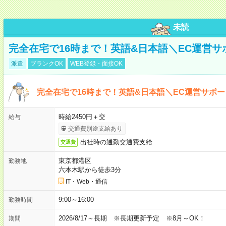
未読
完全在宅で16時まで！英語&日本語＼EC運営サ
派遣
ブランクOK
WEB登録・面接OK
完全在宅で16時まで！英語&日本語＼EC運営サポー
時給2450円＋交
給与
交通費別途支給あり
出社時の通勤交通費支給
交通費
東京都港区
勤務地
六本木駅から徒歩3分
IT・Web・通信
9:00～16:00
勤務時間
2026/8/17～長期 ※長期更新予定 ※8月～OK！
期間