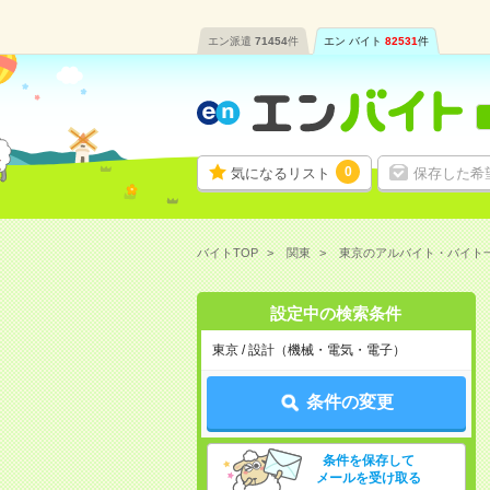
エン派遣
71454
件
エン バイト
82531
件
0
気になるリスト
保存した希
バイトTOP
関東
東京のアルバイト・バイト
設定中の検索条件
東京 / 設計（機械・電気・電子）
条件の変更
条件を保存して
メールを受け取る