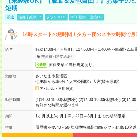
【未経験OK】【服装＆髪色自由！】お菓子の
短期
派遣
職種未経験OK
ブランクOK
WEB登録・面接OK
14時スタートの短時間！夕方～夜のスキマ時間で月1
時給1400円／月収例：117,600円＝1,400円×4時間×
給与
交通費別途支給あり
実費支給／当社規定あり。
交通費
さいたま市見沼区
勤務地
七里駅から車6分
/
大宮公園駅
/
大宮(埼玉県)駅
アパレル・日用雑貨
(1)14:00-18:00(休憩0分) (2)14:00-19:00(休憩0分) (3)14:
勤務時間
お好きな時間が選べます
1ヶ月以上3ヶ月未満／即日～8月末までの期間限定
期間
履歴書不要
/
40～50代活躍中
/
服装自由
/
シフト勤務
/
10名
特徴