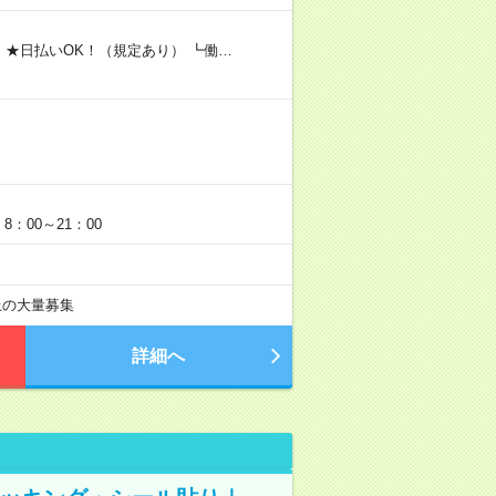
 ★日払いOK！（規定あり） ┗働…
：00～21：00
以上の大量募集
詳細へ