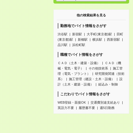
他の検索結果を見る
勤務地でバイト情報をさがす
渋谷駅
新宿駅
大手町(東京都)駅
田町
(東京都)駅
新橋駅
横浜駅
西新宿駅
品川駅
浜松町駅
職種でバイト情報をさがす
ＣＡＤ（土木・建築・設備）
ＣＡＤ（機
械・電気・電子）
その他技術系
施工管
理（電気・プラント）
研究開発関連（技術
系）
施工管理（建設・土木・設備）
設
計（土木・建築・設備）
組込み・制御
こだわりでバイト情報をさがす
WEB登録・面接OK
交通費別途支給あり
英語力不要
履歴書不要
週5日勤務