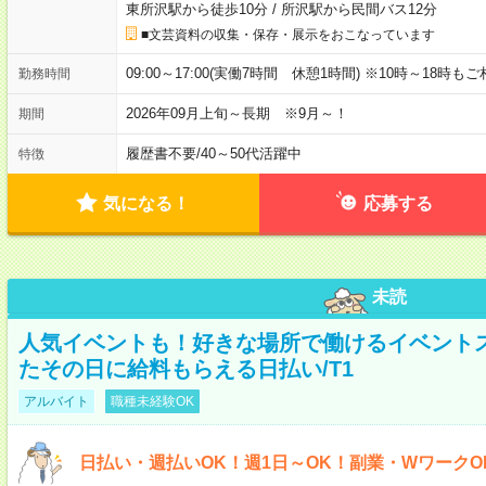
東所沢駅から徒歩10分
/
所沢駅から民間バス12分
■文芸資料の収集・保存・展示をおこなっています
09:00～17:00(実働7時間 休憩1時間) ※10時～18時も
勤務時間
2026年09月上旬～長期 ※9月～！
期間
履歴書不要
/
40～50代活躍中
特徴
気になる！
応募する
未読
人気イベントも！好きな場所で働けるイベント
たその日に給料もらえる日払い/T1
アルバイト
職種未経験OK
日払い・週払いOK！週1日～OK！副業・WワークO