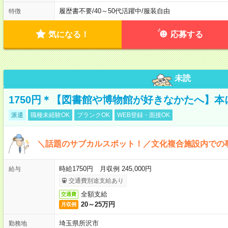
履歴書不要
/
40～50代活躍中
/
服装自由
特徴
気になる！
応募する
未読
1750円＊【図書館や博物館が好きなかたへ】
派遣
職種未経験OK
ブランクOK
WEB登録・面接OK
＼話題のサブカルスポット！／文化複合施設内での
時給1750円 月収例 245,000円
給与
交通費別途支給あり
全額支給
交通費
20～25万円
月収例
埼玉県所沢市
勤務地