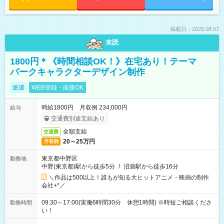
掲載日：2026.08.07
未読
1800円＊《時間相談OK！》在宅あり！テーマ
パークキャラクターデザイン制作
派遣
WEB登録・面接OK
時給1800円 月収例 234,000円
給与
交通費別途支給あり
全額支給
交通費
20～25万円
月収例
東京都中野区
勤務地
中野(東京都)駅から徒歩5分
/
沼袋駅から徒歩16分
＼作品は500以上！誰もが知る大ヒットアニメ・映画の制作
会社+*／
09:30～17:00(実働6時間30分 休憩1時間) ※時短ご相談くださ
勤務時間
い！