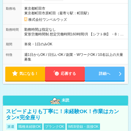
ンビニATMから 日払い分を引き落とせます！ 【試用期間】試
用期間なし
東京都町田市
勤務地
東京都町田市原町田（最寄り駅：町田駅）
株式会社ワンベルウッズ
勤務時間は指定なし
勤務時間
変形労働時間制 想定労働時間160時間/月 【シフト例】 ・8：00
～21：00
単発・1日のみOK
期間
週1日からOK / 日払いOK / 副業・WワークOK / 10名以上の大量
特徴
募集
気になる！
応募する
詳細へ
未読
スピードよりも丁寧に！未経験OK！作業はカン
タン×完全座り
派遣
職種未経験OK
ブランクOK
WEB登録・面接OK