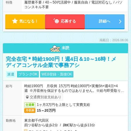
履歴書不要
/
40～50代活躍中
/
服装自由
/
電話対応なし
/
パソ
特徴
コンスキル不要
気になる！
応募する
詳細へ
掲載日：2026.08.06
未読
完全在宅＊時給1900円！週4日＆10～16時！メ
ディアコンサル企業で事務アシ
派遣
ブランクOK
WEB登録・面接OK
時給1900円 月収例 15万円 時給1900円×実働5h×週4日×4
給与
週 ※月収例を保証するものではありません。※給与即受取りサ
ービス利用可（利用条件有）
交通費別途支給あり
1ヶ月3万円を上限として実費支給
交通費
15～20万円
月収例
東京都千代田区
勤務地
四ツ谷駅から徒歩2分
/
麹町駅から徒歩13分