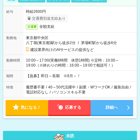
時給2600円
給与
交通費別途支給あり
全額支給
交通費
東京都中央区
勤務地
八丁堀(東京都)駅から徒歩2分
/
茅場町駅から徒歩6分
建設業界向けのAIサービスの提供など
10:00～17:00(実働6時間 休憩1時間) ※定時：10:00～
勤務時間
19:00（※終わりの時間：16:00～19:00で相談可！）
【急募】即日～長期 ※8月～！
期間
履歴書不要
/
40～50代活躍中
/
副業・WワークOK
/
服装自由
/
特徴
電話対応なし
/
パソコンスキル不要
気になる！
応募する
詳細へ
未読