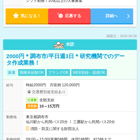
シフト勤務
/
10名以上の大量募集
気になる！
応募する
詳細へ
掲載日：2026.08.06
未読
2000円＊調布市/平日週3日＊研究機関でのデー
タ作成業務！
派遣
職種未経験OK
ブランクOK
WEB登録・面接OK
時給2000円 月収例 120,000円
給与
交通費別途支給あり
全額支給
交通費
10～15万円
月収例
東京都調布市
勤務地
仙川駅から民間バス20分
/
三鷹駅から民間バス20分
消防・防災に関する財団法人
09:00～15:00(実働5時間 休憩1時間) #15時まで
勤務時間