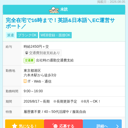
掲載日：2026.08.05
未読
完全在宅で16時まで！英語&日本語＼EC運営サ
ポート／
派遣
ブランクOK
WEB登録・面接OK
時給2450円＋交
給与
交通費別途支給あり
出社時の通勤交通費支給
交通費
東京都港区
勤務地
六本木駅から徒歩3分
IT・Web・通信
9:00～16:00
勤務時間
2026/8/17～長期 ※長期更新予定 ※8月～OK！
期間
履歴書不要
/
40～50代活躍中
/
服装自由
特徴
気になる！
応募する
詳細へ