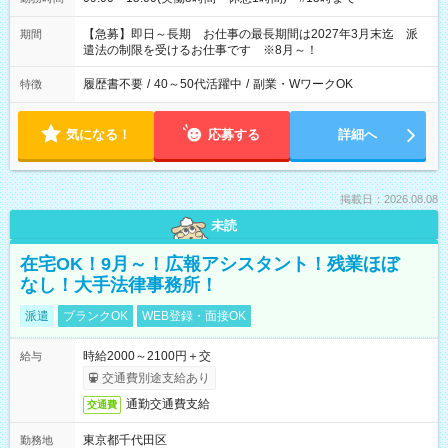
【急募】即日～長期 お仕事の最長期間は2027年3月末迄 派
期間
遣法の制限を受けるお仕事です ※8月～！
履歴書不要
/
40～50代活躍中
/
副業・WワークOK
特徴
気になる！
応募する
詳細へ
掲載日：2026.08.08
未読
在宅OK！9月～！広報アシスタント！残業ほぼ
なし！大手法律事務所！
派遣
ブランクOK
WEB登録・面接OK
時給2000～2100円＋交
給与
交通費別途支給あり
通勤交通費支給
交通費
東京都千代田区
勤務地