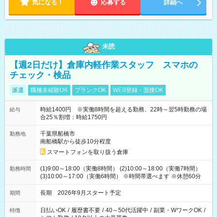
気になる！
応募する
詳細へ
未読
【週2日だけ】倉庫内軽作業スタッフ スマホの
チェック・検品
派遣
職種未経験OK
ブランクOK
WEB登録・面接OK
時給1400円 ※実働8時間を超える勤務、22時～翌5時勤務の場
給与
合25％割増：時給1750円
千葉県船橋市
勤務地
南船橋駅から徒歩10分程度
スマートフォンを取り扱う倉庫
(1)9:00～18:00（実働8時間） (2)10:00～18:00（実働7時間）
勤務時間
(3)10:00～17:00（実働6時間） ※時間帯選べます ※休憩60分
長期 2026年9月スタート予定
期間
日払いOK
/
履歴書不要
/
40～50代活躍中
/
副業・WワークOK
/
特徴