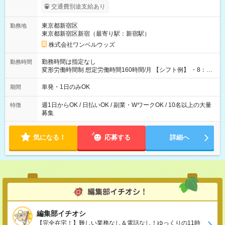
いOK！（規定あり） ┗働いたその日に現金GET♪ お仕事後はコ
交通費別途支給あり
ンビニATMから 日払い分を引き落とせます！ 【試用期間】試
用期間なし
東京都新宿区
勤務地
東京都新宿区新宿（最寄り駅：新宿駅）
株式会社ワンベルウッズ
勤務時間は指定なし
勤務時間
変形労働時間制 想定労働時間160時間/月 【シフト例】 ・8：00
～21：00
単発・1日のみOK
期間
週1日からOK / 日払いOK / 副業・WワークOK / 10名以上の大量
特徴
募集
気になる！
応募する
詳細へ
編集部イチオシ
【完全在宅！】難しい業務なし＆電話なし！ゆっくりの11時