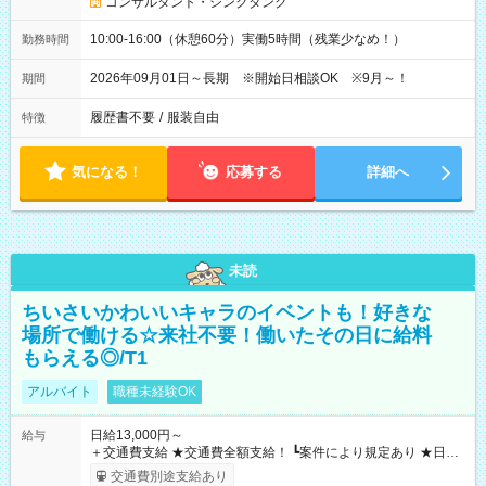
コンサルタント・シンクタンク
10:00-16:00（休憩60分）実働5時間（残業少なめ！）
勤務時間
2026年09月01日～長期 ※開始日相談OK ※9月～！
期間
履歴書不要
/
服装自由
特徴
気になる！
応募する
詳細へ
未読
ちいさいかわいいキャラのイベントも！好きな
場所で働ける☆来社不要！働いたその日に給料
もらえる◎/T1
アルバイト
職種未経験OK
日給13,000円～
給与
＋交通費支給 ★交通費全額支給！ ┗案件により規定あり ★日払
いOK！（規定あり） ┗働いたその日に現金GET♪ お仕事後はコ
交通費別途支給あり