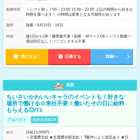
＜シフト例＞ 7:00～23:00 13:30～22:00 上記の時間から好きな
勤務時間
時間を選べます！ ※時間は変更となる可能性があります
急募！8月15日・16日
期間
週1日からOK
/
履歴書不要
/
副業・WワークOK
/
シフト勤務
/
特徴
電話対応なし
/
パソコンスキル不要
気になる！
応募する
詳細へ
未読
ちいさいかわいいキャラのイベントも！好きな
場所で働ける☆来社不要！働いたその日に給料
もらえる◎/T1
アルバイト
職種未経験OK
日給13,000円～
給与
＋交通費支給 ★交通費全額支給！ ┗案件により規定あり ★日払