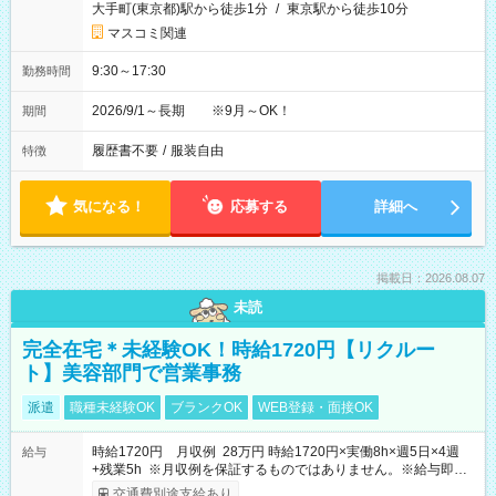
大手町(東京都)駅から徒歩1分
/
東京駅から徒歩10分
マスコミ関連
9:30～17:30
勤務時間
2026/9/1～長期 ※9月～OK！
期間
履歴書不要
/
服装自由
特徴
気になる！
応募する
詳細へ
掲載日：2026.08.07
未読
完全在宅＊未経験OK！時給1720円【リクルー
ト】美容部門で営業事務
派遣
職種未経験OK
ブランクOK
WEB登録・面接OK
時給1720円 月収例 28万円 時給1720円×実働8h×週5日×4週
給与
+残業5h ※月収例を保証するものではありません。※給与即受
取りサービス利用可（利用条件有）
交通費別途支給あり