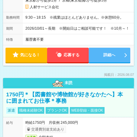
東京駅から徒歩1分
/
京橋(東京都)駅から徒歩5分
人材サービス会社
9:30～18:15 ※残業はほとんどありません。※休憩60分。
勤務時間
2026/10/01～長期 ※開始日はご相談可能です！ ※10月～！
期間
履歴書不要
特徴
気になる！
応募する
詳細へ
掲載日：2026.08.07
未読
1750円＊【図書館や博物館が好きなかたへ】本
に囲まれてお仕事＊事務
派遣
職種未経験OK
ブランクOK
WEB登録・面接OK
時給1750円 月収例 245,000円
給与
交通費別途支給あり