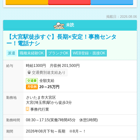
掲載日：2026.08.06
未読
【大宮駅徒歩すぐ】長期×安定！事務センタ
ー！電話ナシ
派遣
職種未経験OK
ブランクOK
WEB登録・面接OK
時給1300円 月収例 201,500円
給与
交通費別途支給あり
全額支給
交通費
20～25万円
月収例
さいたま市大宮区
勤務地
大宮(埼玉県)駅から徒歩3分
事務代行業
08:30～17:15(実働7時間45分 休憩1時間)
勤務時間
2026年08月下旬～長期 ※8月～！
期間