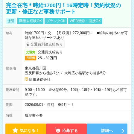
完全在宅＊時給1700円！16時定時！契約状況の
更新・修正など事務サポート
派遣
職種未経験OK
ブランクOK
WEB登録・面接OK
時給1700円＋交 【月収例】272,000円～ ■給与の前払いが可
給与
能な速払いサービスあり
交通費別途支給あり
交通費支給あり
交通費
25～30万円
月収例
東京都品川区
勤務地
五反田駅から徒歩7分
/
大崎広小路駅から徒歩5分
情報通信会社
9:00～16:00 ※休憩60分。10時～18時・10時～19時も相談可
勤務時間
能です。
2026/09/01～長期 ※9月～！
期間
履歴書不要
特徴
気になる！
応募する
詳細へ