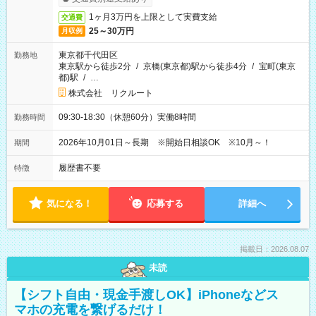
1ヶ月3万円を上限として実費支給
交通費
25～30万円
月収例
東京都千代田区
勤務地
東京駅から徒歩2分
/
京橋(東京都)駅から徒歩4分
/
宝町(東京
都)駅
/
…
株式会社 リクルート
09:30-18:30（休憩60分）実働8時間
勤務時間
2026年10月01日～長期 ※開始日相談OK ※10月～！
期間
履歴書不要
特徴
気になる！
応募する
詳細へ
掲載日：2026.08.07
未読
【シフト自由・現金手渡しOK】iPhoneなどス
マホの充電を繋げるだけ！