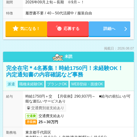
2026年09月上旬～長期 ※9月～！
期間
履歴書不要
/
40～50代活躍中
/
服装自由
特徴
気になる！
応募する
詳細へ
掲載日：2026.08.07
未読
完全在宅＊4名募集！時給1750円！未経験OK！
内定通知書の内容確認など事務
派遣
職種未経験OK
ブランクOK
WEB登録・面接OK
時給1750円＋交 【月収例】290,937円～ ■給与の前払いが可
給与
能な速払いサービスあり
交通費別途支給あり
交通費支給あり
交通費
25～30万円
月収例
東京都千代田区
勤務地