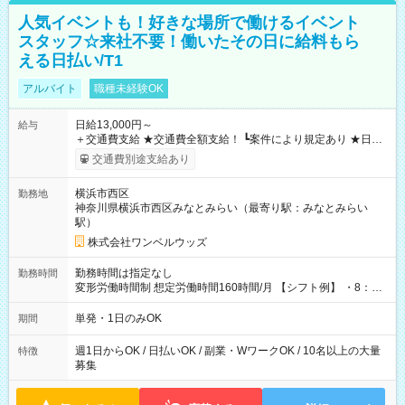
人気イベントも！好きな場所で働けるイベント
スタッフ☆来社不要！働いたその日に給料もら
える日払い/T1
アルバイト
職種未経験OK
日給13,000円～
給与
＋交通費支給 ★交通費全額支給！ ┗案件により規定あり ★日払
いOK！（規定あり） ┗働いたその日に現金GET♪ お仕事後はコ
交通費別途支給あり
ンビニATMから 日払い分を引き落とせます！ 【試用期間】試
用期間なし
横浜市西区
勤務地
神奈川県横浜市西区みなとみらい（最寄り駅：みなとみらい
駅）
株式会社ワンベルウッズ
勤務時間は指定なし
勤務時間
変形労働時間制 想定労働時間160時間/月 【シフト例】 ・8：00
～21：00
単発・1日のみOK
期間
週1日からOK / 日払いOK / 副業・WワークOK / 10名以上の大量
特徴
募集