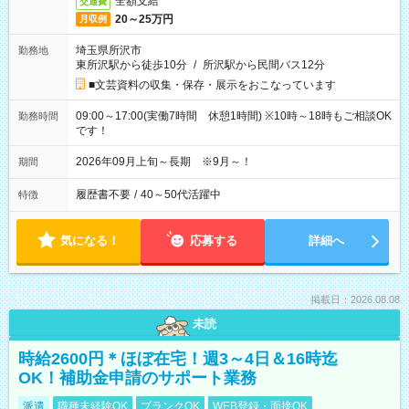
全額支給
交通費
20～25万円
月収例
埼玉県所沢市
勤務地
東所沢駅から徒歩10分
/
所沢駅から民間バス12分
■文芸資料の収集・保存・展示をおこなっています
09:00～17:00(実働7時間 休憩1時間) ※10時～18時もご相談OK
勤務時間
です！
2026年09月上旬～長期 ※9月～！
期間
履歴書不要
/
40～50代活躍中
特徴
気になる！
応募する
詳細へ
掲載日：2026.08.08
未読
時給2600円＊ほぼ在宅！週3～4日＆16時迄
OK！補助金申請のサポート業務
派遣
職種未経験OK
ブランクOK
WEB登録・面接OK