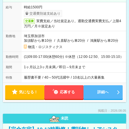
時給1500円
給与
交通費別途支給あり
実費支給／当社規定あり。通勤交通費実費支払／上限4
交通費
万円／月※規定あり
埼玉県加須市
勤務地
加須駅から車10分
/
久喜駅から車20分
/
鴻巣駅から車20分
物流・ロジスティクス
(1)09:00-17:00(休憩60分) ※休憩（12:00-12:50、15:00-15:10）
勤務時間
1ヶ月以上3ヶ月未満／即日～9月末まで
期間
履歴書不要
/
40～50代活躍中
/
10名以上の大量募集
特徴
気になる！
応募する
詳細へ
掲載日：2026.08.05
未読