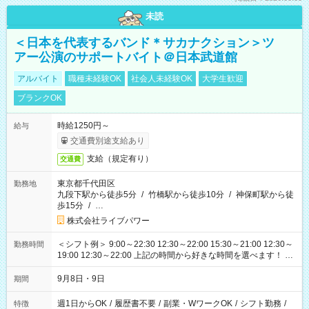
未読
＜日本を代表するバンド＊サカナクション＞ツ
アー公演のサポートバイト＠日本武道館
アルバイト
職種未経験OK
社会人未経験OK
大学生歓迎
ブランクOK
時給1250円～
給与
交通費別途支給あり
支給（規定有り）
交通費
東京都千代田区
勤務地
九段下駅から徒歩5分
/
竹橋駅から徒歩10分
/
神保町駅から徒
歩15分
/
…
株式会社ライブパワー
＜シフト例＞ 9:00～22:30 12:30～22:00 15:30～21:00 12:30～
勤務時間
19:00 12:30～22:00 上記の時間から好きな時間を選べます！ ※
時間は変更となる可能性があります
9月8日・9日
期間
週1日からOK
/
履歴書不要
/
副業・WワークOK
/
シフト勤務
/
特徴