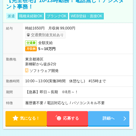
【完全在宅】10-13時勤務！電話無し！アシスタ
ント事務！
派遣
職種未経験OK
ブランクOK
WEB登録・面接OK
時給1650円 月収例 99,000円
給与
交通費別途支給あり
全額支給
交通費
5～10万円
月収例
東京都港区
勤務地
新橋駅から徒歩2分
ソフトウェア開発
10:00～13:00(実働3時間 休憩なし) #15時まで
勤務時間
【急募】即日～長期 ※8月～！
期間
履歴書不要
/
電話対応なし
/
パソコンスキル不要
特徴
気になる！
応募する
詳細へ