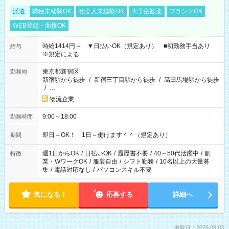
派遣
職種未経験OK
社会人未経験OK
大学生歓迎
ブランクOK
WEB登録・面接OK
時給1414円～ ▼日払いOK（規定あり） ■初勤務手当あり
給与
※規定による
東京都新宿区
勤務地
新宿駅から徒歩
/
新宿三丁目駅から徒歩
/
高田馬場駅から徒歩
/
…
物流企業
9:00～18:00
勤務時間
即日～OK！ 1日～働けます＾＾（規定あり）
期間
週1日からOK
/
日払いOK
/
履歴書不要
/
40～50代活躍中
/
副
特徴
業・WワークOK
/
服装自由
/
シフト勤務
/
10名以上の大量募
集
/
電話対応なし
/
パソコンスキル不要
気になる！
応募する
詳細へ
掲載日：2026.08.03